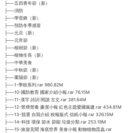
├──五四青年節（新）
├──消防
├──學雷鋒（新）
├──預防冬季感冒
├──元旦（新）
├──元宵節
├──植樹節（新）
├──植物生長（新）
├──中華美食
├──中秋節（新）
├──重陽節（新）
├──1-學校系列.rar 980.82M
├──10-國防教育 國家介紹小報.rar 76.15M
├──11-漢字 詩詞 閱讀 古文.rar 381.64M
├──12-禁煙禁毒 廉潔小報 紅色主題愛國黨建.rar 434.81M
├──13-競選 自我介紹 校報版式 信紙小報.rar 326.15M
├──14-科技 環保 節水 節能 垃圾分類.rar 253.18M
├──15-旅遊見聞 海底世界 美食小報 動物植物昆蟲.rar