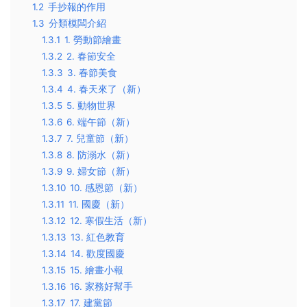
1.2
手抄報的作用
1.3
分類模闆介紹
1.3.1
1. 勞動節繪畫
1.3.2
2. 春節安全
1.3.3
3. 春節美食
1.3.4
4. 春天來了（新）
1.3.5
5. 動物世界
1.3.6
6. 端午節（新）
1.3.7
7. 兒童節（新）
1.3.8
8. 防溺水（新）
1.3.9
9. 婦女節（新）
1.3.10
10. 感恩節（新）
1.3.11
11. 國慶（新）
1.3.12
12. 寒假生活（新）
1.3.13
13. 紅色教育
1.3.14
14. 歡度國慶
1.3.15
15. 繪畫小報
1.3.16
16. 家務好幫手
1.3.17
17. 建黨節