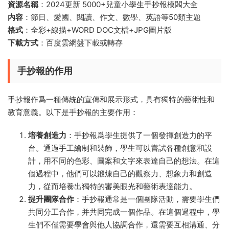
資源名稱
：2024更新 5000+兒童小學生手抄報模闆大全
内容
：節日、愛國、閱讀、作文、數學、英語等50類主題
格式
：全彩+線描+WORD DOC文檔+JPG圖片版
下載方式
：百度雲網盤下載或轉存
手抄報的作用
手抄報作爲一種傳統的宣傳和展示形式，具有獨特的藝術性和
教育意義。以下是手抄報的主要作用：
培養創造力
：手抄報爲學生提供了一個發揮創造力的平
台。通過手工繪制和裝飾，學生可以嘗試各種創意和設
計，用不同的色彩、圖案和文字來表達自己的想法。在這
個過程中，他們可以鍛煉自己的觀察力、想象力和創造
力，從而培養出獨特的審美眼光和藝術表達能力。
提升團隊合作
：手抄報通常是一個團隊活動，需要學生們
共同分工合作，并共同完成一個作品。在這個過程中，學
生們不僅需要學會與他人協調合作，還需要互相溝通、分