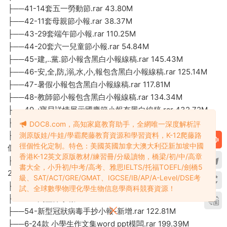
├──41-14套五一勞動節.rar 43.80M
├──42-11套母親節小報.rar 38.37M
├──43-29套端午節小報.rar 110.25M
├──44-20套六一兒童節小報.rar 54.84M
├──45-建,..黨.節小報含黑白小報線稿.rar 145.43M
├──46-安,全,防,溺,水,小,報包含黑白小報線稿.rar 125.14M
├──47-暑假小報包含黑白小報線稿.rar 117.81M
├──48-教師節小報包含黑白小報線稿.rar 134.34M
├──49-;寶貝詳情展示國慶節小報有黑白線稿.rar 432.72M
├──5-通用系列.rar 1.22G
DOC8.com，高知家庭教育助手，全網唯一深度解析評
├──50-寶貝詳情展示中秋節手抄報 彩色22個 黑白線稿22
測原版娃/牛娃/學霸爬藤教育資源和學習資料，K-12爬藤路
徑個性化定制。特色：美國英國加拿大澳大利亞新加坡中國
個.rar 454.95M
香港K-12英文原版教材/練習冊/分級讀物，橋梁/初/中/高章
├──51-重陽節彩色34款 黑白線稿+彩色 重陽節14套.rar
書大全，小升初/中考/高考、雅思IELTS/托福TOEFL/劍橋5
283.26M
級、SAT/ACT/GRE/GMAT、IGCSE/IB/AP/A-Level/DSE考
├──52-萬聖節小報.rar 175.86M
試、全球數學物理化學生物信息學商科競賽資源！
├──53-萬聖節小報1.rar 458.53M
├──54-新型冠狀病毒手抄小報-新增.rar 122.81M
├──6-24款 小學生作文集word ppt模闆.rar 199.39M