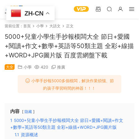
ZH-CN
當前位置：
首頁
小學
大語文
正文
5000+兒童小學生手抄報模闆大全 節日+愛國
+閱讀+作文+數學+英語等50類主題 全彩+線描
+WORD+JPG圖片版 百度雲網盤下載
大全
小學
420
推廣
小學手抄報5000多個模闆，解決作業煩惱、節
約孩子學習時間的神器！！！
内容
隐藏
1
5000+兒童小學生手抄報模闆大全 節日+愛國+閱讀+作文
+數學+英語等50類主題 全彩+線描+WORD+JPG圖片版
1.1
資源概述