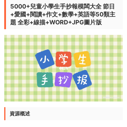
5000+兒童小學生手抄報模闆大全 節日
+愛國+閱讀+作文+數學+英語等50類主
題 全彩+線描+WORD+JPG圖片版
資源概述