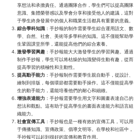
享想法和承擔責任。通過團隊合作，學生們可以提高團隊
意識、集體榮譽感以及學會分享和接受他人的建議，這對
于學生終身發展中的個人和職業生活都具有重要的意義。
綜合學科知識
：手抄報的制作需要學生綜合運用語文、數
學、自然、社會、美術等多學科的知識。這不僅能幫助學
生鞏固課堂所學，還能提高他們的綜合素養。
激發學習興趣
：手抄報能大大激發學生的學習興趣。通過
制作手抄報，學生可以将枯燥的知識變得生動有趣，從而
提高學習的積極性和主動性。
提高動手能力
：手抄報制作需要學生親自動手，從設計、
繪制到排版，每個環節都需要動手操作。這不僅能提高學
生的動手能力，還能培養他們的耐心和細緻。
增強表達能力
：手抄報需要學生用文字和圖畫表達自己的
想法和觀點。這有助于提高學生的書面表達能力和語言組
織能力。
社會宣傳工具
：手抄報也是一種有效的宣傳工具，可以用
于傳播知識、宣傳政策、倡導文明等。在學校和社區中，
手抄報可以起到很好的宣傳和教育作用。