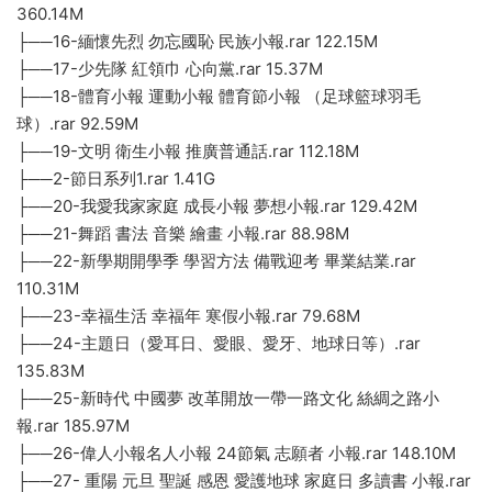
360.14M
├──16-緬懷先烈 勿忘國恥 民族小報.rar 122.15M
├──17-少先隊 紅領巾 心向黨.rar 15.37M
├──18-體育小報 運動小報 體育節小報 （足球籃球羽毛
球）.rar 92.59M
├──19-文明 衛生小報 推廣普通話.rar 112.18M
├──2-節日系列1.rar 1.41G
├──20-我愛我家家庭 成長小報 夢想小報.rar 129.42M
├──21-舞蹈 書法 音樂 繪畫 小報.rar 88.98M
├──22-新學期開學季 學習方法 備戰迎考 畢業結業.rar
110.31M
├──23-幸福生活 幸福年 寒假小報.rar 79.68M
├──24-主題日（愛耳日、愛眼、愛牙、地球日等）.rar
135.83M
├──25-新時代 中國夢 改革開放一帶一路文化 絲綢之路小
報.rar 185.97M
├──26-偉人小報名人小報 24節氣 志願者 小報.rar 148.10M
├──27- 重陽 元旦 聖誕 感恩 愛護地球 家庭日 多讀書 小報.rar