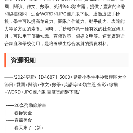
國、閱讀、作文、數學、英語等50類主題，提供了豐富的全彩
和線描模闆，适合WORD和JPG圖片版下載。通過這些手抄
報，學生可以提高創造力、團隊合作能力、動手能力、表達能
力等多方面的素養。同時，手抄報作爲一種有效的社會宣傳工
具，可以用于傳播知識、宣傳政策、倡導文明等。這套資源适
合家庭和學校使用，是培養學生綜合素質的寶貴材料。
資源明細
——/2024更新/【D4687】5000+兒童小學生手抄報模闆大全
節日+愛國+閱讀+作文+數學+英語等50類主題 全彩+線描
+WORD+JPG圖片版 百度雲網盤下載/
├──20套勞動節繪畫
├──春節安全
├──春節美食
├──春天來了（新）