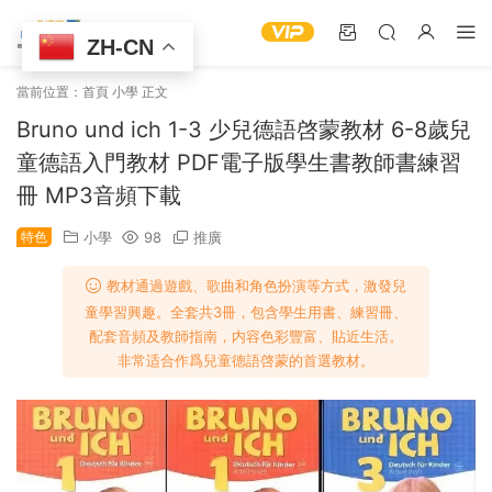
ZH-CN
當前位置：
首頁
小學
正文
Bruno und ich 1-3 少兒德語啓蒙教材 6-8歲兒
童德語入門教材 PDF電子版學生書教師書練習
冊 MP3音頻下載
特色
小學
98
推廣
教材通過遊戲、歌曲和角色扮演等方式，激發兒
童學習興趣。全套共3冊，包含學生用書、練習冊、
配套音頻及教師指南，内容色彩豐富、貼近生活。
非常适合作爲兒童德語啓蒙的首選教材。