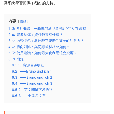
爲系統學習提供了很好的支持。
内容
隐藏
1
📚 系列概覽：一套專門爲兒童設計的“入門”教材
2
🧩 資源結構：資料包裏有什麽？
3
✨ 内容特色：爲什麽它能抓住孩子的注意力？
4
⚖️ 橫向對比：與同類教材相比如何？
5
💡 使用建議：如何最大化利用這套資源？
6
📎 附錄
6.1
1、資源目錄明細
6.2
├──Bruno und ich 1
6.3
├──Bruno und ich 2
6.4
└──Bruno und ich 3
6.5
2、英文關鍵字及描述
6.6
3、主要參考文章