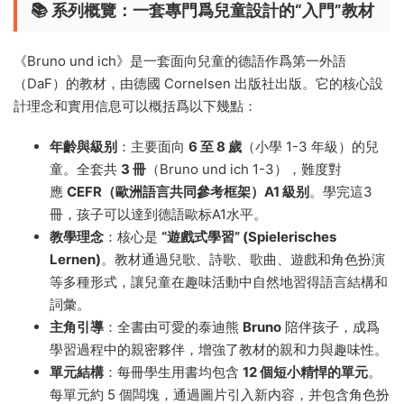
📚 系列概覽：一套專門爲兒童設計的“入門”教材
《Bruno und ich》是一套面向兒童的德語作爲第一外語
（DaF）的教材，由德國 Cornelsen 出版社出版。它的核心設
計理念和實用信息可以概括爲以下幾點：
年齡與級别
：主要面向
6 至 8 歲
（小學 1-3 年級）的兒
童。全套共
3 冊
（Bruno und ich 1-3），難度對
應
CEFR（歐洲語言共同參考框架）A1 級别
。學完這3
冊，孩子可以達到德語歐标A1水平。
教學理念
：核心是
“遊戲式學習” (Spielerisches
Lernen)
。教材通過兒歌、詩歌、歌曲、遊戲和角色扮演
等多種形式，讓兒童在趣味活動中自然地習得語言結構和
詞彙。
主角引導
：全書由可愛的泰迪熊
Bruno
陪伴孩子，成爲
學習過程中的親密夥伴，增強了教材的親和力與趣味性。
單元結構
：每冊學生用書均包含
12 個短小精悍的單元
。
每單元約 5 個闆塊，通過圖片引入新内容，并包含角色扮