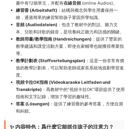
書中有12個單元，并配有
在線音頻
(online Audios)。
練習冊 (Arbeitsheft)
：結構與概念與學生用書保持一
緻，通過簡單的練習幫助孩子鞏固所學知識。
音頻 (Audiodateien)
：包含了教材中的對話、聽力文
本、兒歌和詩歌的錄音，是培養純正聽力和語感的關鍵。
教師用書/教學指南 (Handreichungen)
：提供了豐富的
教學建議和課堂活動方案，即使在家輔導也能獲得專業指
導。
教學計劃表 (Stoffverteilungsplan)
：這是一份非常有價
值的教學計劃表，可以幫助老師或家長系統地規劃學習進
度。
視頻卡拉OK指南 (Videokaraoke Leitfaden und
Transkripte)
：爲教材中的“視頻卡拉OK”環節提供了使用
指南和文字記錄，增加了學習的趣味性。
答案 (Lösungen)
：提供了練習冊的參考答案，方便自測
和糾錯。
✨ 内容特色：爲什麽它能抓住孩子的注意力？