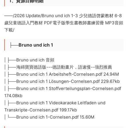
1、資源目錄明細
——/2026 Update/Bruno und ich 1-3 少兒德語啓蒙教材 6-8
歲兒童德語入門教材 PDF電子版學生書教師書練習冊 MP3音頻
下載/
├──Bruno und ich 1
| ├──Bruno und ich 音頻
| ├──海綿寶寶德語版---德語動畫片，語速慢--強烈推薦
| ├──Bruno und ich 1 Arbeitsheft-Cornelsen.pdf 24.94M
| ├──Bruno und ich 1 Lösungen-Cornelsen.pdf 229.67kb
| ├──Bruno und ich 1 Stoffverteilungsplan-Cornelsen.pdf
174.08kb
| ├──Bruno und ich 1 Videokaraoke Leitfaden und
Transkripte-Cornelsen.pdf 199.17kb
| └──Bruno und ich 1-Cornelsen.pdf 15.60M