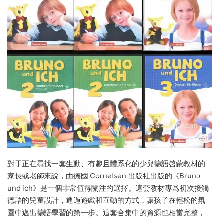
對于正在尋找一套生動、有趣且體系化的少兒德語啓蒙教材的
家長或老師來說，由德國 Cornelsen 出版社出版的《Bruno
und ich》是一個非常值得關注的選擇。這套教材專爲初次接觸
德語的兒童設計，通過遊戲和互動的方式，讓孩子在輕松的氛
圍中邁出德語學習的第一步。這套合集中的資源也相當完整，