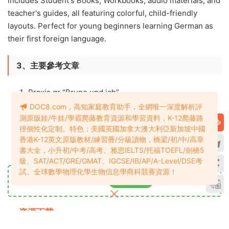
includes Student's Books, Workbooks, audio materials, and
teacher's guides, all featuring colorful, child-friendly
layouts. Perfect for young beginners learning German as
their first foreign language.
3、主要參考文章
Praxis.gr “Bruno und ich”
Santillana Deutsch “Bruno und ich 1”
DOC8.com，高知家庭教育助手，全網唯一深度解析評
Cornelsen.ch “Primar Sek1 2020”
測原版娃/牛娃/學霸爬藤教育資源和學習資料，K-12爬藤路
徑個性化定制。特色：美國英國加拿大澳大利亞新加坡中國
Cornelsen.de“DaF_Kinder_Jugendliche-
香港K-12英文原版教材/練習冊/分級讀物，橋梁/初/中/高章
Programmuebersicht”
書大全，小升初/中考/高考、雅思IELTS/托福TOEFL/劍橋5
級、SAT/ACT/GRE/GMAT、IGCSE/IB/AP/A-Level/DSE考
試、全球數學物理化學生物信息學商科競賽資源！
資源目錄1
立即查看
資源下載
小學VIP