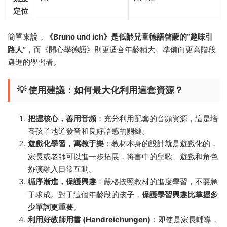
定位
簡單來說，
《Bruno und ich》是低齡兒童德語啓蒙的“趣味引
路人”
，而《開心學德語》則更适合年齡稍大、準備向更高階段
邁進的學習者。
💡 使用建議：如何最大化利用這套資源？
把握核心，善用音頻
：充分利用配套的音頻資源，這是培
養孩子地道發音和良好語感的關鍵。
遊戲化學習，寓教于樂
：教材本身的設計就是遊戲化的，
家長或老師可以進一步拓展，将書中的兒歌、遊戲和角色
扮演融入日常互動。
循序漸進，保護興趣
：嚴格按照教材的進度學習，不要急
于求成。對于這個年齡段的孩子，
保護學習興趣比掌握多
少單詞更重要
。
利用好教師用書 (Handreichungen)
：即使是家長輔導，