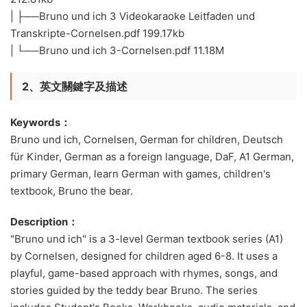
| ├──Bruno und ich 3 Videokaraoke Leitfaden und
Transkripte-Cornelsen.pdf 199.17kb
| └──Bruno und ich 3-Cornelsen.pdf 11.18M
2、英文關鍵字及描述
Keywords：
Bruno und ich, Cornelsen, German for children, Deutsch
für Kinder, German as a foreign language, DaF, A1 German,
primary German, learn German with games, children's
textbook, Bruno the bear.
Description：
"Bruno und ich" is a 3-level German textbook series (A1)
by Cornelsen, designed for children aged 6-8. It uses a
playful, game-based approach with rhymes, songs, and
stories guided by the teddy bear Bruno. The series