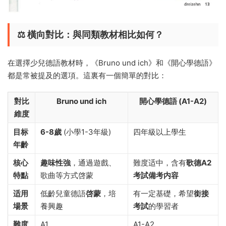
⚖️ 橫向對比：與同類教材相比如何？
在選擇少兒德語教材時，《Bruno und ich》和《開心學德語》
都是常被提及的選項。這裏有一個簡單的對比：
對比
Bruno und ich
開心學德語 (A1-A2)
維度
目标
6-8歲
(小學1-3年級)
四年級以上學生
年齡
核心
趣味性強
，通過遊戲、
難度适中，含有
歌德A2
特點
歌曲等方式啓蒙
考試備考内容
适用
低齡兒童德語
啓蒙
，培
有一定基礎，希望
銜接
場景
養興趣
考試
的學習者
難度
A1
A1-A2