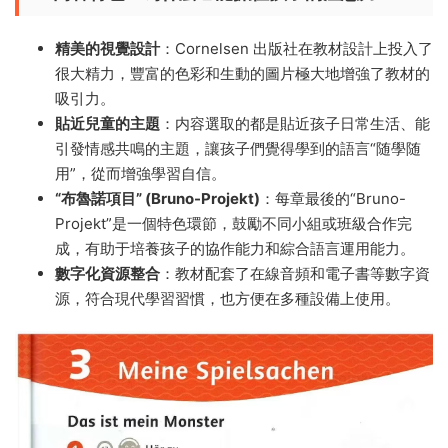
精美的視覺設計
：Cornelsen 出版社在教材設計上投入了
很大精力，豐富的色彩和生動的圖片極大地增強了教材的
吸引力。
貼近兒童的主題
：内容選取的都是貼近孩子日常生活、能
引發情感共鳴的主題，讓孩子們覺得學到的語言“随學随
用”，從而增強學習自信。
“布魯諾項目” (Bruno-Projekt)
：每章最後的“Bruno-
Projekt”是一個特色環節，鼓勵不同小組或班級合作完
成，有助于培養孩子的協作能力和綜合語言運用能力。
數字化資源整合
：教材配套了在線音頻和電子書等數字資
源，符合現代學習習慣，也方便在多種設備上使用。