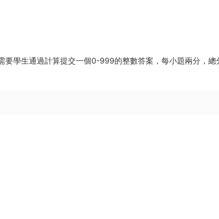
需要學生通過計算提交一個0-999的整數答案，每小題兩分，總