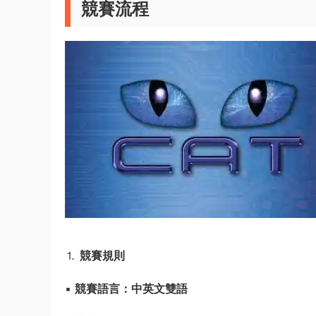
競賽流程
⒈
競賽規則
▪️
競賽語言：中英文雙語