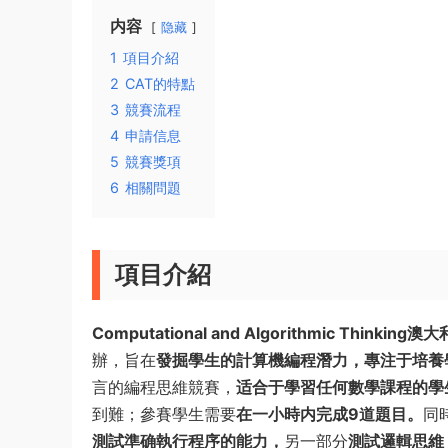
内容
隐藏
1
項目介紹
2
CAT的特點
3
競賽流程
4
申請信息
5
競賽獎項
6
相關問題
項目介紹
Computational and Algorithmic Thi
辦，旨在
發掘學生的計算機編程潛力，專注于培養
言的編程思維競賽，
适合于學習任何數學課程的學
到難；參賽學生需要
在一小時内完成9道題目。
同
測試準确執行程序的能力，
另一部分
測試邏輯思維