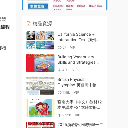
學競
精品資源
及編程
California Science +
Interactive Text 加州科
學GK-G6級 美國加州幼兒
獲得
57
VIP
園小學科學教材全面深度
解析 附使用建議
Building Vocabulary
Skills and Strategies
Level 3-8 詞彙構建技能
401
VIP
與策略教材英文版PDF電
子版 百度雲網盤下載
British Physics
Olympiad 英國高中物理
奧賽BPhO競賽資料合集
1.15k
VIP
2001-2024真題+解析
+公式集+分類題庫+筆記
暨南大學《中文》教材12
百度網盤
本主課本+24本練習冊
PDF電子版網盤下載 海外
2.22k
VIP
華裔孩子系統學習中文的
經典選擇
2025浙教版小學數學一二