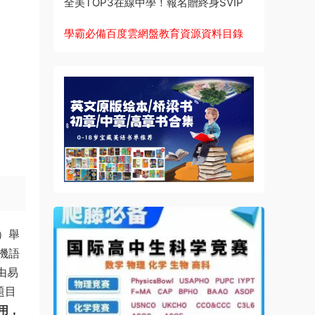
全美TOP3在線中學！報名贈終身SVIP
學霸必備百度雲網盤教育資源資料目錄
）舉
機語
由易
題目
用，