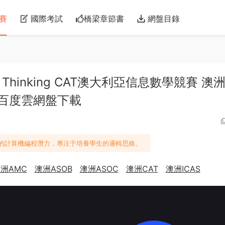
賽
國際考試
橋梁章節書
網盤目錄
thmic Thinking CAT澳大利亞信息數學競賽 澳
F 百度雲網盤下載
生的計算機編程潛力，專注于培養學生的邏輯思維。
洲AMC
澳洲ASOB
澳洲ASOC
澳洲CAT
澳洲ICAS