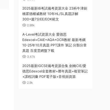
2025最新IB考試備考資源大全 23科牛津劍
橋霍德權威教材 10年HL/SL真題詳解
300+篇7分EE/EOK範文
2.98k
A-Level考試資源大全 愛德思
Edexcel+CAIE+AQA+OCR教材 最新考綱
10-25年10月真題 PPT課件 筆記 分類分章
真題 百度雲網盤下載
3.47k
2025最新IGCSE備考資源合集 劍橋CIE/愛
德思Edexcel全套教材+曆年真題+複習筆記
+課程詞彙 PDF電子版+音視頻資源
2.9k