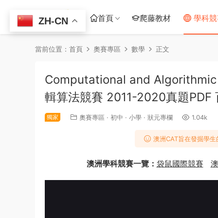
首頁
爬藤教材
學科競
ZH-CN
當前位置：
首頁
奧賽專區
數學
正文
Computational and Algori
輯算法競賽 2011-2020真題PD
獨家
奧賽專區
·
初中
·
小學
·
狀元專欄
1.04k
澳洲CAT旨在發掘學
澳洲學科競賽一覽：
袋鼠國際競賽
澳