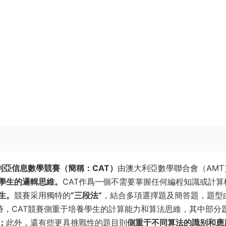
nking澳大利亞信息數學競賽（簡稱：CAT）
由澳大利亞數學聯合會（AMT
學生的邏輯思維。
CAT作爲一個不需要掌握任何編程知識或計算
生。
競賽采用獨特的
“三段法”
，結合多項選擇題及簡答題，題型
時，CAT競賽側重于培養學生的計算能力和算法思維，其中部分
；
此外，還有些更具挑戰性的題目則
側重于不同算法的識别和應