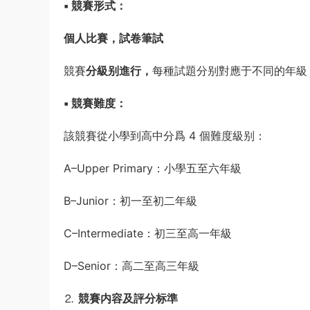
▪️ 競賽形式：
個人比賽，試卷筆試
競賽
分級别進行，
每種試題分别對應于不同的年級
▪️ 競賽難度：
該競賽從小學到高中分爲 4 個難度級别：
A–Upper Primary：小學五至六年級
B–Junior：初一至初二年級
C–Intermediate：初三至高一年級
D–Senior：高二至高三年級
⒉
競賽内容及評分标準