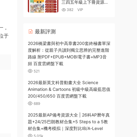
三四五年級上下冊資源合
集 教材課本教案PPT課件
382
VIP
分層練習電子版 百度雲網
盤下載
之一，
最新評測
位于
2026橋梁書與初中高章書200套終極書單深
度解析：從親子共讀到獨立思辨的完整進階
路線 附PDF+EPUB+MOBI電子書+MP3音
頻 百度雲網盤下載
521
2026最新英文科普動畫大全 Science
Animation & Cartoons 初級中級高級藍思值
200/450/650 百度雲網盤下載
689
2025最新AP備考資源大全 | 26科AP曆年真
題+24/25巴朗教材合集+5 Steps to a 5教
材合集+機考模拟｜深度對比IB/A-Level
5.05k