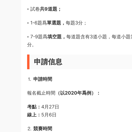
▫️ 試卷
共9道題；
▫️ 1-6題爲
單選題，
每題3分；
▫️ 7-9題爲
填空題，
每道題含有3道小題，每道小題
分。
申請信息
⒈
申請時間
報名截止時間
（以2020年爲例）：
考點：
4月27日
線上：
5月6日
⒉
競賽時間