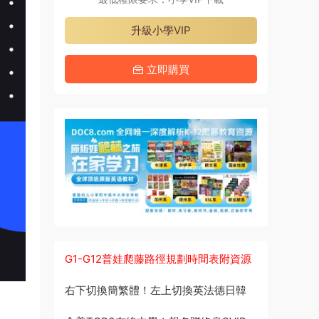
升級小學VIP
立即購買
G1-G12普娃爬藤路徑規劃時間表附資源
右下切換簡繁體！左上切換英法德日韓