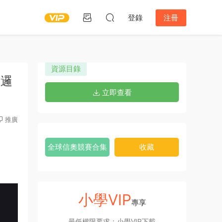
登錄
注冊
資源目錄
洲邏
立即查看
推廣
全球信奧競賽合集
收藏
小學VIP
專享
最低權限要求：小學VIP下載