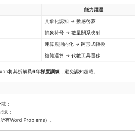
能力躍遷
具象化認知 → 數感啓蒙
抽象符号 → 數量關系映射
運算規則内化 → 跨形式轉換
複雜運算 → 代數工具遷移
xon将其拆解爲
6年梯度訓練
，避免認知超載。
分散；
記憶；
Word Problems）。