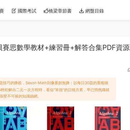
賽
國際考試
橋梁章節書
網盤目錄
解析 貝賽思數學教材+練習冊+解答合集PDF資源
巧的鋒銳，Saxon Math則像重劍無鋒​：以每日30題的重複錘
5輕松解出二元一次方程時，看似“笨拙”的日積月累，早已悄然織就
張堅不可摧的知識錨網。