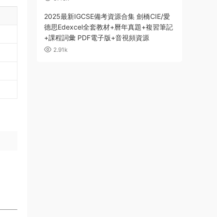
2025最新IGCSE備考資源合集 劍橋CIE/愛
德思Edexcel全套教材+曆年真題+複習筆記
+課程詞彙 PDF電子版+音視頻資源
2.91k