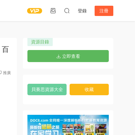
登錄
注冊
資源目錄
 百
立即查看
推廣
貝賽思資源大全
收藏