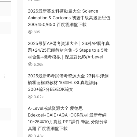
2026最新英文科普動畫大全 Science
Animation & Cartoons 初級中級高級藍思值
200/450/650 百度雲網盤下載
695
2025最新AP備考資源大全 | 26科AP曆年真
題+24/25巴朗教材合集+5 Steps to a 5教
材合集+機考模拟｜深度對比IB/A-Level
5.06k
）；
2025最新IB考試備考資源大全 23科牛津劍
橋霍德權威教材 10年HL/SL真題詳解
300+篇7分EE/EOK範文
3.02k
A-Level考試資源大全 愛德思
Edexcel+CAIE+AQA+OCR教材 最新考綱
10-25年10月真題 PPT課件 筆記 分類分章
真題 百度雲網盤下載
3.48k