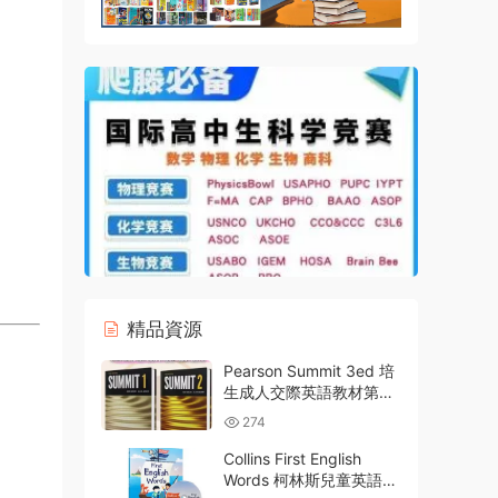
精品資源
Pearson Summit 3ed 培
生成人交際英語教材第三
版全2級PDF電子版學生
274
書教師書練習冊 音頻視頻
白闆軟件 教師資源網盤下
Collins First English
載
Words 柯林斯兒童英語圖