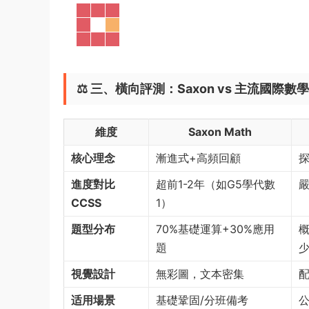
⚖️ ​
三、橫向評測：Saxon vs 主流國際數
維度
Saxon Math
核心理念
漸進式+高頻回顧
進度對比
超前1-2年（如G5學代數
嚴
CCSS
1）
題型分布
70%基礎運算+30%應用
題
視覺設計
無彩圖，文本密集
适用場景
基礎鞏固/分班備考