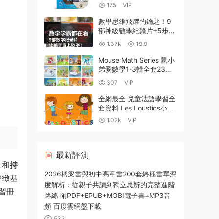
解字典 PDF電子版課本
175
VIP
+練習冊+配套MP4視頻課
程 百度雲網盤下載
數學思維飛躍的鑰匙！9
部神級數學紀錄片+5步觀
影提分法，助推孩子數學
1.37k
19.9
開竅！
Mouse Math Series 鼠小
弟愛數學1-3輯全套23冊
英文數學啓蒙繪本深度解
307
VIP
析 PDF電子版 MP3音頻
百度雲網盤下載
全網最全 兒童法語學習全
套資料 Les Loustics小學
法語教材PDF+MP3 法語
1.02k
VIP
繪本 法語兒歌 法語動畫
片 百度雲網盤下載
最新評測
​
和
持
2026橋梁書與初中高章書200套終極書單深
導緻基
度解析：從親子共讀到獨立思辨的完整進階
習冊
路線 附PDF+EPUB+MOBI電子書+MP3音
頻 百度雲網盤下載
533