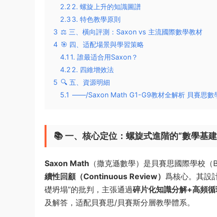
2.2
​2. 螺旋上升的知識圖譜​
2.3
​3. 特色教學原則​
3
⚖️ ​三、橫向評測：Saxon vs 主流國際數學教材​
4
🎯 ​四、适配場景與學習策略​
4.1
​1. 誰最适合用Saxon？​​
4.2
​2. 四維增效法​
5
🔍 ​五、資源明細
5.1
——/Saxon Math G1-G9教材全解析 貝
📚 ​
一、核心定位：螺旋式進階的“數學基建工
Saxon Math
​（撒克遜數學）是貝賽思國際學校（B
續性回顧（Continuous Review）​
爲核心。其設計
礎坍塌”的批判，主張通過
碎片化知識分解+高頻循
及解答，适配貝賽思/貝賽斯分層教學體系。