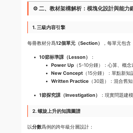
⚙️ ​
二、教材架構解析：模塊化設計與能力
1. 三級内容引擎
每冊教材分爲
12個單元（Section）​
，每單元包含
10節标準課（Lesson）​
​：
Power Up
​（5-10分鍾）：心算、
New Concept
​（15分鍾）：單點新
Written Practice
​（30題）：混合舊知
1節探究課（Investigation）​
​：現實問題建
2. 螺旋上升的知識圖譜
以
分數
爲例的跨年級分層設計：