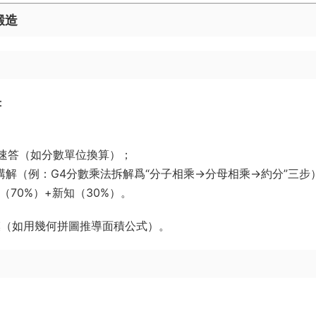
鍛造
：
概念速答（如分數單位換算）；
知講解（例：G4分數乘法拆解爲“分子相乘→分母相乘→約分”三步
（70%）+新知（30%）。
模（如用幾何拼圖推導面積公式）。