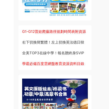
G1-G12普娃爬藤路徑規劃時間表附資源
右下切換簡繁體！左上切換英法德日韓
全美TOP3在線中學！報名贈終身SVIP
學霸必備百度雲網盤教育資源資料目錄