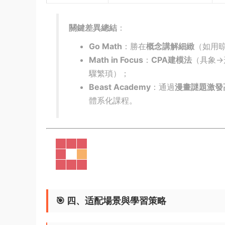
關鍵差異總結
​：
Go Math
​：勝在
概念講解細緻
​（如
Math in Focus
​：​
CPA建模法
​（具象
驟繁瑣）；
Beast Academy
​：通過
漫畫謎題激發
體系化課程。
🎯 ​
四、适配場景與學習策略