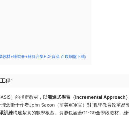
賽思數學教材+練習冊+解答合集PDF資源 百度網盤下載/
程”​
ASIS）的指定教材，以
漸進式學習（Incremental Approach）
理念源于作者John Saxon（前美軍軍官）對“數學教育改革易
環訓練
構建紮實的數學根基。資源包涵蓋G1-G9全學段教材、練