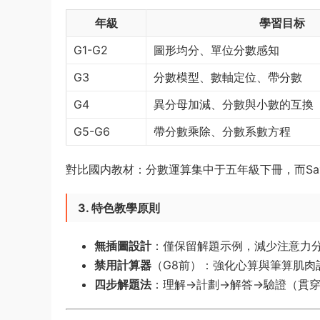
年級
學習目标
G1-G2
圖形均分、單位分數感知
G3
分數模型、數軸定位、帶分數
G4
異分母加減、分數與小數的互換
G5-G6
帶分數乘除、分數系數方程
對比國内教材：分數運算集中于五年級下冊，而Sa
3. 特色教學原則
無插圖設計
​：僅保留解題示例，減少注意力
禁用計算器
​（G8前）：強化心算與筆算肌肉
四步解題法
​：理解→計劃→解答→驗證（貫穿所有