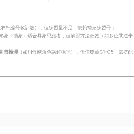
用晾衣杆編号教計數），但練習量不足，依賴補充練習冊；
→形象→抽象）适合具象思維者，但解題方法低效（如多位乘法步
高階推理
​（如用怪獸角色講解概率），但僅覆蓋G1-G5，需搭配