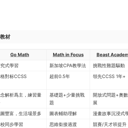
學教材
Go Math
Math in Focus
Beast Acade
探究式學習
新加坡CPA教學法
挑戰性難題驅動
格對标CCSS
超前0.5年
領先CCSS 1年+
概念解析爲主，練習量
基礎題+少量挑戰
開放式問題+奧
少
題
展
配圖豐富，生活場景多
圖表輔助理解
漫畫故事沉浸式
公校同步學習
思維銜接過渡
競賽/天才班提升