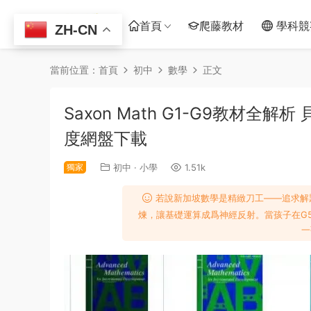
首頁
爬藤教材
學科競
ZH-CN
當前位置：
首頁
初中
數學
正文
Saxon Math G1-G9教材全
度網盤下載
獨家
初中
·
小學
1.51k
若說新加坡數學是精緻刀工——追求解題技
煉，讓基礎運算成爲神經反射。當孩子在G
一