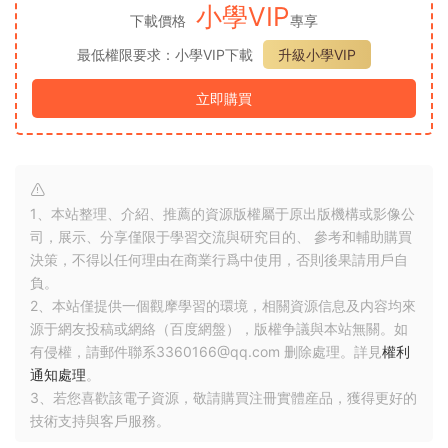
小學VIP
下載價格
專享
最低權限要求：小學VIP下載
升級小學VIP
立即購買
1、本站整理、介紹、推薦的資源版權屬于原出版機構或影像公
司，展示、分享僅限于學習交流與研究目的、 參考和輔助購買
決策，不得以任何理由在商業行爲中使用，否則後果請用戶自
負。
2、本站僅提供一個觀摩學習的環境，相關資源信息及内容均來
源于網友投稿或網絡（百度網盤），版權争議與本站無關。如
有侵權，請郵件聯系3360166@qq.com 删除處理。詳見
權利
通知處理
。
3、若您喜歡該電子資源，敬請購買注冊實體産品，獲得更好的
技術支持與客戶服務。