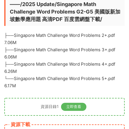
——/2025 Update/Singapore Math
Challenge Word Problems G2-G5 美國版新加
坡數學應用題 高清PDF 百度雲網盤下載/
├──Singapore Math Challenge Word Problems 2+.pdf
7.06M
├──Singapore Math Challenge Word Problems 3+.pdf
6.06M
├──Singapore Math Challenge Word Problems 4+.pdf
6.26M
└──Singapore Math Challenge Word Problems 5+.pdf
6.17M
資源目錄1
立即查看
資源下載