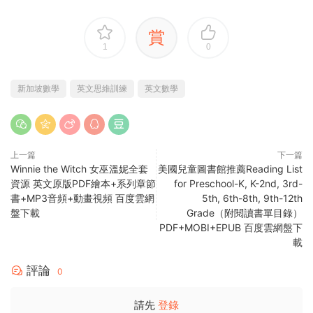
賞
1
0
新加坡數學
英文思維訓練
英文數學
上一篇
下一篇
Winnie the Witch 女巫溫妮全套
美國兒童圖書館推薦Reading List
資源 英文原版PDF繪本+系列章節
for Preschool-K, K-2nd, 3rd-
書+MP3音頻+動畫視頻 百度雲網
5th, 6th-8th, 9th-12th
盤下載
Grade（附閱讀書單目錄）
PDF+MOBI+EPUB 百度雲網盤下
載
評論
0
請先
登錄