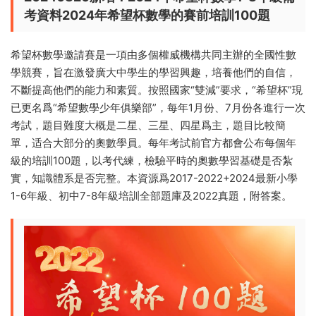
考資料2024年希望杯數學的賽前培訓100題
希望杯數學邀請賽是一項由多個權威機構共同主辦的全國性數
學競賽，旨在激發廣大中學生的學習興趣，培養他們的自信，
不斷提高他們的能力和素質。按照國家“雙減”要求，“希望杯”現
已更名爲“希望數學少年俱樂部”，每年1月份、7月份各進行一次
考試，題目難度大概是二星、三星、四星爲主，題目比較簡
單，适合大部分的奧數學員。每年考試前官方都會公布每個年
級的培訓100題，以考代練，檢驗平時的奧數學習基礎是否紮
實，知識體系是否完整。本資源爲2017-2022+2024最新小學
1-6年級、初中7-8年級培訓全部題庫及2022真題，附答案。