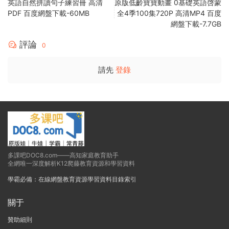
英語自然拼讀句子練習冊 高清
原版低齡寶寶動畫 0基礎英語啓蒙
PDF 百度網盤下載-60MB
全4季100集720P 高清MP4 百度
網盤下載-7.7GB
評論
0
請先
登錄
多課吧DOC8.com——高知家庭教育助手
全網唯一深度解析K12爬藤教育資源和學習資料
學霸必備：在線網盤教育資源學習資料目錄索引
關于
贊助細則