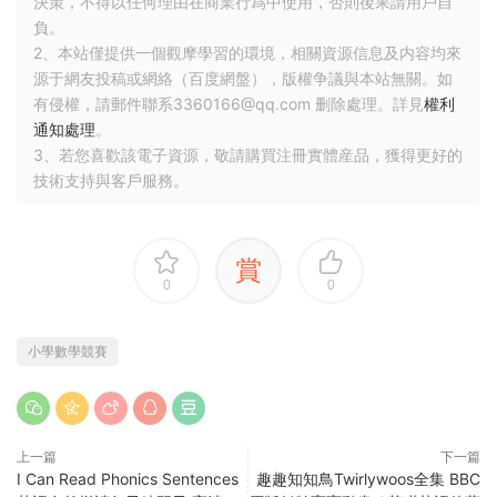
決策，不得以任何理由在商業行爲中使用，否則後果請用戶自
負。
2、本站僅提供一個觀摩學習的環境，相關資源信息及内容均來
源于網友投稿或網絡（百度網盤），版權争議與本站無關。如
有侵權，請郵件聯系3360166@qq.com 删除處理。詳見
權利
通知處理
。
3、若您喜歡該電子資源，敬請購買注冊實體産品，獲得更好的
技術支持與客戶服務。
賞
0
0
小學數學競賽
上一篇
下一篇
I Can Read Phonics Sentences
趣趣知知鳥Twirlywoos全集 BBC