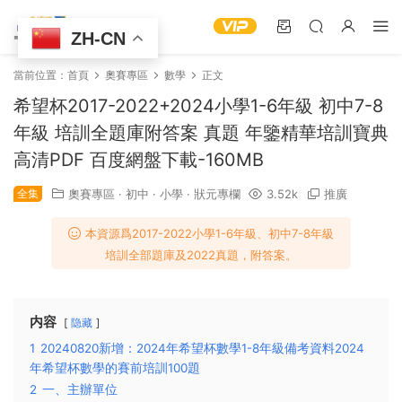
ZH-CN
當前位置：
首頁
奧賽專區
數學
正文
希望杯2017-2022+2024小學1-6年級 初中7-8
年級 培訓全題庫附答案 真題 年鑒精華培訓寶典
高清PDF 百度網盤下載-160MB
全集
奧賽專區
·
初中
·
小學
·
狀元專欄
3.52k
推廣
本資源爲2017-2022小學1-6年級、初中7-8年級
培訓全部題庫及2022真題，附答案。
内容
隐藏
1
20240820新增：2024年希望杯數學1-8年級備考資料2024
年希望杯數學的賽前培訓100題
2
一、主辦單位