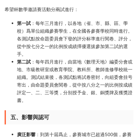
希望杯數學邀請賽活動分兩試進行：
第一試
：每年三月進行，以各地（省、市、縣、區、學
校）爲單位組織參賽學生，在全國各參賽學校同時進行。
各測試點按命題委員會下發的評分标準進行閱卷、評分，
從中按七分之一的比例按成績擇優選拔參加第二試的選
手。
第二試
：每年四月進行，由當地《數理天地》編委分會或
地、市級教研室或教育學院、教科所、教師進修學校統一
組織。測試結束後，各測試點将試卷密封，向組委會挂号
寄出，由命題委員會閱卷，從中按八分之一的比例按成績
評定一、二、三等獎，分别授予金、銀、銅獎牌及獲獎證
書。
五、影響與認可
廣泛影響
：到第十屆爲止，參賽城市已超過500個，參賽