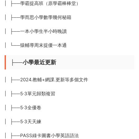
| ├──學霸提高班（原學霸棒棒堂）
| ├──學而思小學數學幾何秘籍
| ├──一本小學生半小時晚讀
| └──猿輔導周末提優一本通
├──小學最近更新
| ├──2024.教輔+網課.更新等多個文件
| ├──5·3單元歸類複習
| ├──5·3全優卷
| ├──5·3天天練
| ├──PASS綠卡圖書小學英語語法