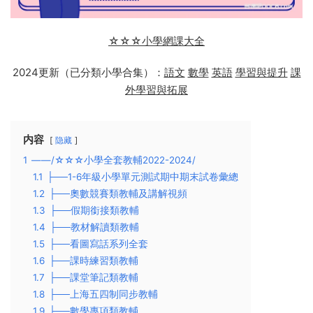
☆☆☆小學網課大全
2024更新（已分類小學合集）：
語文
數學
英語
學習與提升
課
外學習與拓展
内容
隐藏
1
——/☆☆☆小學全套教輔2022-2024/
1.1
├──1-6年級小學單元測試期中期末試卷彙總
1.2
├──奧數競賽類教輔及講解視頻
1.3
├──假期銜接類教輔
1.4
├──教材解讀類教輔
1.5
├──看圖寫話系列全套
1.6
├──課時練習類教輔
1.7
├──課堂筆記類教輔
1.8
├──上海五四制同步教輔
1.9
├──數學專項類教輔