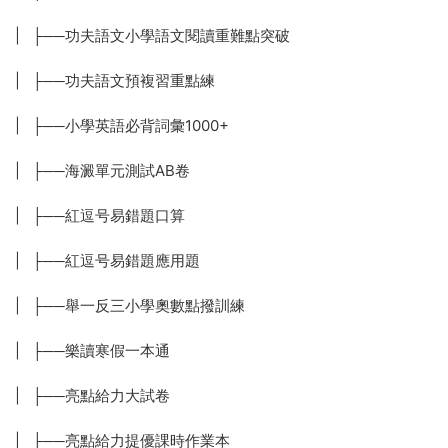
| ├──功夫語文小學語文閱讀重難點突破
| ├──功夫語文預複習重點練
| ├──小學英語必背詞彙1000+
| ├──海澱單元測試AB卷
| ├──紅逗号易錯題口算
| ├──紅逗号易錯題應用題
| ├──舉一反三小學奧數點撥訓練
| ├──樂讀寒假一本通
| ├──亮點給力大試卷
| ├──亮點給力提優課時作業本