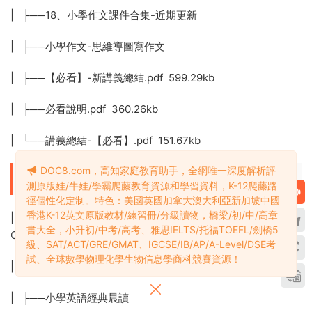
| ├──18、小學作文課件合集-近期更新
| ├──小學作文-思維導圖寫作文
| ├──【必看】-新講義總結.pdf 599.29kb
| ├──必看說明.pdf 360.26kb
| └──講義總結-【必看】.pdf 151.67kb
DOC8.com，高知家庭教育助手，全網唯一深度解析評
├──英語專項類教輔
測原版娃/牛娃/學霸爬藤教育資源和學習資料，K-12爬藤路
徑個性化定制。特色：美國英國加拿大澳大利亞新加坡中國
香港K-12英文原版教材/練習冊/分級讀物，橋梁/初/中/高章
| ├──2022年兒童實時新聞閱讀理解材料Daily News
書大全，小升初/中考/高考、雅思IELTS/托福TOEFL/劍橋5
Comprehension Pack
級、SAT/ACT/GRE/GMAT、IGCSE/IB/AP/A-Level/DSE考
試、全球數學物理化學生物信息學商科競賽資源！
| ├──小升初英語時文閱讀
| ├──小學英語經典晨讀