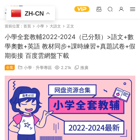
ZH-CN
當前位置：
首頁
小學
大語文
正文
小學全套教輔2022-2024（已分類）>語文+數
學奧數+英語 教材同步+課時練習+真題試卷+假
期銜接 百度雲網盤下載
全集
小學
·
升學專區
2.21k
推廣