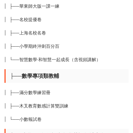
| ├──華東師大版一課一練
| ├──名校提優卷
| ├──上海名校名卷
| ├──小學期終沖刺百分百
| └──智慧數學·和智慧一起成長（含視頻講解）
├──數學專項類教輔
| ├──滿分數學練習冊
| ├──木叉教育數感計算雙訓練
| └──小數報試卷