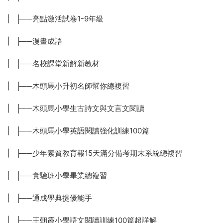
| ├──亮點激活試卷1-9年級
| ├──漫畫成語
| ├──名校課堂新解新教材
| ├──木頭馬小升初名師幫你總複習
| ├──木頭馬小學生古詩文與文言文閱讀
| ├──木頭馬小學英語閱讀強化訓練100篇
| ├──少年素質教育報15天滿分備考期末系統總複習
| ├──實驗班小學畢業總複習
| ├──通成學典提優能手
| ├──王朝霞小學語文閱讀訓練100篇超詳解