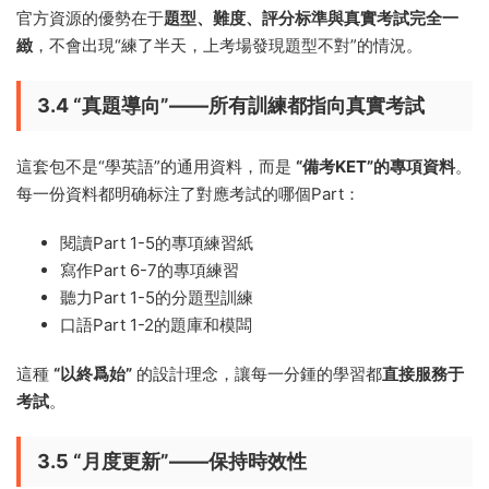
官方資源的優勢在于
題型、難度、評分标準與真實考試完全一
緻
，不會出現“練了半天，上考場發現題型不對”的情況。
3.4 “真題導向”——所有訓練都指向真實考試
這套包不是“學英語”的通用資料，而是
“備考KET”的專項資料
。
每一份資料都明确标注了對應考試的哪個Part：
閱讀Part 1-5的專項練習紙
寫作Part 6-7的專項練習
聽力Part 1-5的分題型訓練
口語Part 1-2的題庫和模闆
這種
“以終爲始”
的設計理念，讓每一分鍾的學習都
直接服務于
考試
。
3.5 “月度更新”——保持時效性