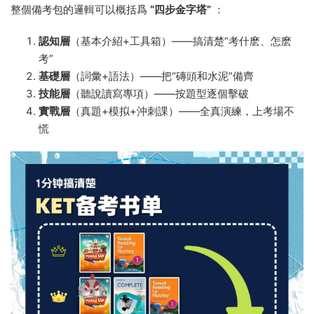
整個備考包的邏輯可以概括爲
“四步金字塔”
：
認知層
（基本介紹+工具箱）——搞清楚“考什麽、怎麽
考”
基礎層
（詞彙+語法）——把“磚頭和水泥”備齊
技能層
（聽說讀寫專項）——按題型逐個擊破
實戰層
（真題+模拟+沖刺課）——全真演練，上考場不
慌