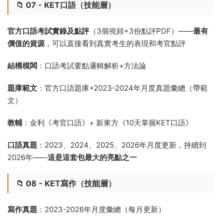
📁 07 - KET口語（技能層）
官方口語考試實錄及點評
（3個視頻+3份點評PDF）——
最有
價值的資源
，可以直接看到真實考生的表現和考官點評
結構模闆
：口語考試要點邏輯解析+方法論
題庫範文
：官方口語題庫+2023-2024年月度真題彙總（帶範
文）
教輔
：金利《考官口語》+ 新東方《10天掌握KET口語》
口語真題
：2023、2024、2025、2026年月度更新，持續到
2026年——
這是這套包最大的亮點之一
📁 08 - KET寫作（技能層）
寫作真題
：2023-2026年月度彙總（每月更新）