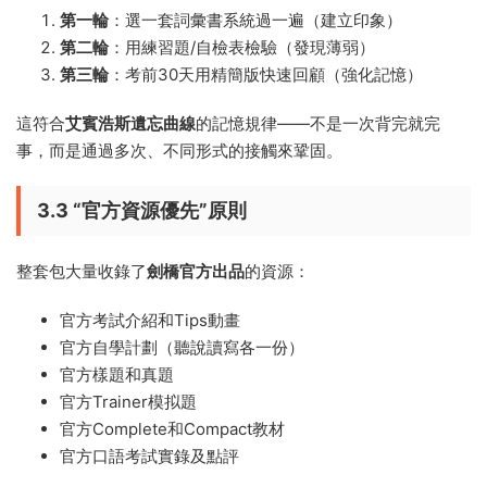
第一輪
：選一套詞彙書系統過一遍（建立印象）
第二輪
：用練習題/自檢表檢驗（發現薄弱）
第三輪
：考前30天用精簡版快速回顧（強化記憶）
這符合
艾賓浩斯遺忘曲線
的記憶規律——不是一次背完就完
事，而是通過多次、不同形式的接觸來鞏固。
3.3 “官方資源優先”原則
整套包大量收錄了
劍橋官方出品
的資源：
官方考試介紹和Tips動畫
官方自學計劃（聽說讀寫各一份）
官方樣題和真題
官方Trainer模拟題
官方Complete和Compact教材
官方口語考試實錄及點評