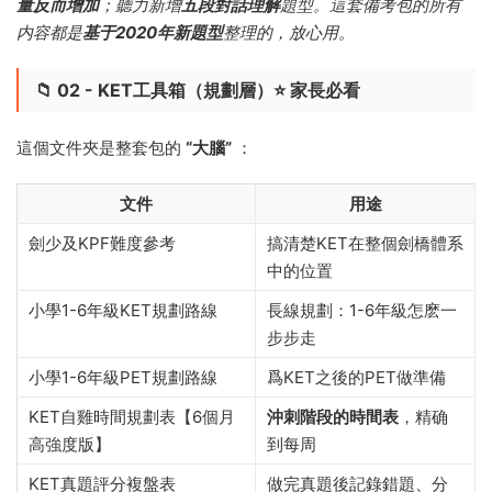
量反而增加
；聽力新增
五段對話理解
題型。這套備考包的所有
内容都是
基于2020年新題型
整理的，放心用。
📁 02 - KET工具箱（規劃層）⭐ 家長必看
這個文件夾是整套包的
“大腦”
：
文件
用途
劍少及KPF難度參考
搞清楚KET在整個劍橋體系
中的位置
小學1-6年級KET規劃路線
長線規劃：1-6年級怎麽一
步步走
小學1-6年級PET規劃路線
爲KET之後的PET做準備
KET自雞時間規劃表【6個月
沖刺階段的時間表
，精确
高強度版】
到每周
KET真題評分複盤表
做完真題後記錄錯題、分