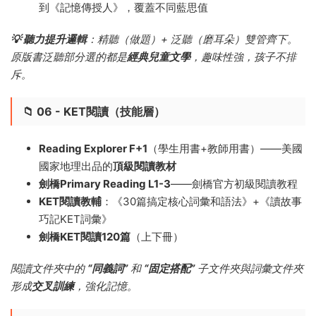
到《記憶傳授人》，覆蓋不同藍思值
💡 聽力提升邏輯
：精聽（做題）+ 泛聽（磨耳朵）雙管齊下。
原版書泛聽部分選的都是
經典兒童文學
，趣味性強，孩子不排
斥。
📁 06 - KET閱讀（技能層）
Reading Explorer F+1
（學生用書+教師用書）——美國
國家地理出品的
頂級閱讀教材
劍橋Primary Reading L1-3
——劍橋官方初級閱讀教程
KET閱讀教輔
：《30篇搞定核心詞彙和語法》+《讀故事
巧記KET詞彙》
劍橋KET閱讀120篇
（上下冊）
閱讀文件夾中的
“同義詞”
和
“固定搭配”
子文件夾與詞彙文件夾
形成
交叉訓練
，強化記憶。