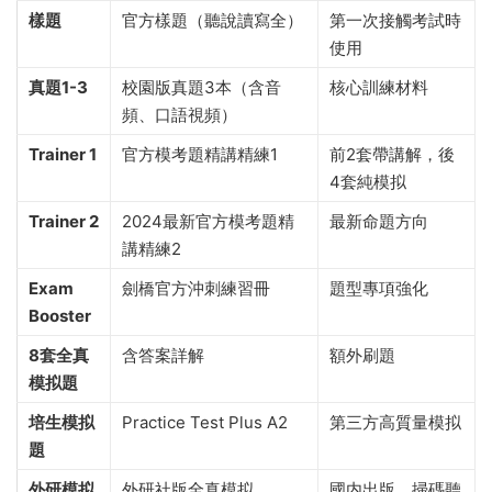
樣題
官方樣題（聽說讀寫全）
第一次接觸考試時
使用
真題1-3
校園版真題3本（含音
核心訓練材料
頻、口語視頻）
Trainer 1
官方模考題精講精練1
前2套帶講解，後
4套純模拟
Trainer 2
2024最新官方模考題精
最新命題方向
講精練2
Exam
劍橋官方沖刺練習冊
題型專項強化
Booster
8套全真
含答案詳解
額外刷題
模拟題
培生模拟
Practice Test Plus A2
第三方高質量模拟
題
外研模拟
外研社版全真模拟
國内出版，掃碼聽