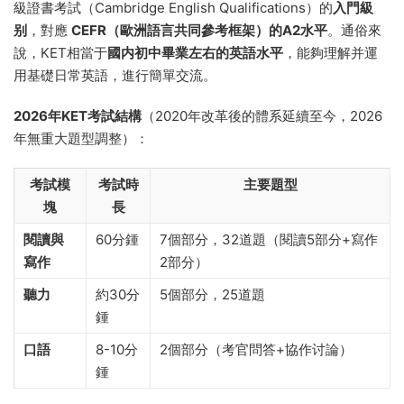
級證書考試（Cambridge English Qualifications）的
入門級
别
，對應
CEFR（歐洲語言共同參考框架）的A2水平
。通俗來
說，KET相當于
國内初中畢業左右的英語水平
，能夠理解并運
用基礎日常英語，進行簡單交流。
2026年KET考試結構
（2020年改革後的體系延續至今，2026
年無重大題型調整）：
考試模
考試時
主要題型
塊
長
閱讀與
60分鍾
7個部分，32道題（閱讀5部分+寫作
寫作
2部分）
聽力
約30分
5個部分，25道題
鍾
口語
8-10分
2個部分（考官問答+協作讨論）
鍾