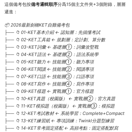
這個備考包按
備考邏輯順序
分爲15個主文件夾+3個附錄，層層
遞進：
📦 2026最新劍橋KET自雞備考包
├── 📁 01-KET基本介紹 ← 認知層：先搞懂考試
├── 📁 02-KET工具箱 ← 規劃層：定計劃、算分數
├── 📁 03-KET詞彙 ← 基礎層①：詞彙攻堅戰
├── 📁 04-KET語法 ← 基礎層②：語法系統學
├── 📁 05-KET聽力 ← 技能層①：聽力專項
├── 📁 06-KET閱讀 ← 技能層②：閱讀專項
├── 📁 07-KET口語 ← 技能層③：口語專項
├── 📁 08-KET寫作 ← 技能層④：寫作專項
├── 📁 09-KET樣題 ← 實戰層①：官方樣題
├── 📁 10-KET真題（校園版） ← 實戰層②：官方真題
├── 📁 11-KET模拟題（校園版） ← 實戰層③：模拟題
├── 📁 12-KET考試教材 ← 系統學習：Complete+Compact
├── 📁 13-KET練習紙 ← 專項訓練：Twinkl分題型練習
├── 📁 14-KET常考固定搭配 ← 高頻考點：固定搭配默寫