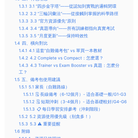
1.3.1
3.1 “四步金字塔”——從認知到實戰的邏輯閉環
1.3.2
3.2 “三輪詞彙法”——從接觸到掌握的科學路徑
1.3.3
3.3 “官方資源優先”原則
1.3.4
3.4 “真題導向”——所有訓練都指向真實考試
1.3.5
3.5 “月度更新”——保持時效性
1.4
四、橫向對比
1.4.1
4.1 這套“自雞備考包” vs 單買一本教材
1.4.2
4.2 Complete vs Compact：怎麽選？
1.4.3
4.3 Trainer vs Exam Booster vs 真題：怎麽分
工？
1.5
五、備考包使用建議
1.5.1
5.1 家長（自雞路線）
1.5.1.1
🗓️ 長線備考（6-12個月）- 适合基礎一般/G1-G3
1.5.1.2
🗓️ 短期沖刺（3-4個月）- 适合基礎較好/G4-G6
1.5.1.3
📋 每日學習安排參考（沖刺階段）
1.5.2
5.2 資源使用優先級（别貪多！）
1.5.3
5.3 ⚠️ 重要提醒
1.6
附錄