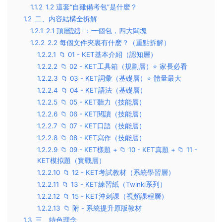
1.1.2
1.2 這套“自雞備考包”是什麽？
1.2
二、内容結構全拆解
1.2.1
2.1 頂層設計：一個包，四大闆塊
1.2.2
2.2 每個文件夾裏有什麽？（重點拆解）
1.2.2.1
📁 01 - KET基本介紹（認知層）
1.2.2.2
📁 02 - KET工具箱（規劃層）⭐ 家長必看
1.2.2.3
📁 03 - KET詞彙（基礎層）⭐ 體量最大
1.2.2.4
📁 04 - KET語法（基礎層）
1.2.2.5
📁 05 - KET聽力（技能層）
1.2.2.6
📁 06 - KET閱讀（技能層）
1.2.2.7
📁 07 - KET口語（技能層）
1.2.2.8
📁 08 - KET寫作（技能層）
1.2.2.9
📁 09 - KET樣題 + 📁 10 - KET真題 + 📁 11 -
KET模拟題（實戰層）
1.2.2.10
📁 12 - KET考試教材（系統學習層）
1.2.2.11
📁 13 - KET練習紙（Twinkl系列）
1.2.2.12
📁 15 - KET沖刺課（視頻課程層）
1.2.2.13
📁 附 - 系統提升原版教材
1.3
三、特色理念