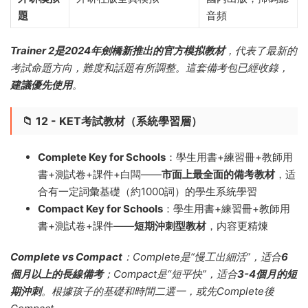
題
音頻
Trainer 2是2024年劍橋新推出的官方模拟教材
，代表了最新的
考試命題方向，難度和話題有所調整。這套備考包已經收錄，
建議優先使用
。
📁 12 - KET考試教材（系統學習層）
Complete Key for Schools
：學生用書+練習冊+教師用
書+測試卷+課件+白闆——
市面上最全面的備考教材
，适
合有一定詞彙基礎（約1000詞）的學生系統學習
Compact Key for Schools
：學生用書+練習冊+教師用
書+測試卷+課件——
短期沖刺型教材
，内容更精煉
Complete vs Compact
：Complete是“慢工出細活”，适合
6
個月以上的長線備考
；Compact是“短平快”，适合
3-4個月的短
期沖刺
。根據孩子的基礎和時間二選一，或先Complete後