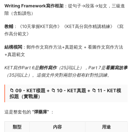
Writing Framework寫作框架
：從句子→段落→短文，三級進
階（含點讀包）
教輔
：《10天掌握KET寫作》《KET高分寫作精講精練》《寫
作高分範文》
結構模闆
：郵件作文寫作方法+真題範文 + 看圖作文寫作方法
+真題範文
KET寫作Part 6是
郵件寫作
（25詞以上），Part 7是
看圖寫故事
（35詞以上）。這個文件夾對兩部分都有針對性訓練。
📁 09 - KET樣題 + 📁 10 - KET真題 + 📁 11 - KET模
拟題（實戰層）
這是整套包的
“彈藥庫”
：
類型
内容
用途