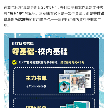
這套包标注“真題更新到26年5月”，并且口語和寫作真題文件夾
有
“每月1更”
的标記。這意味着它不是一次性資源，而是
持續跟
蹤最新考試趨勢
的動态備考包——這在KET備考資料中非常罕
見。