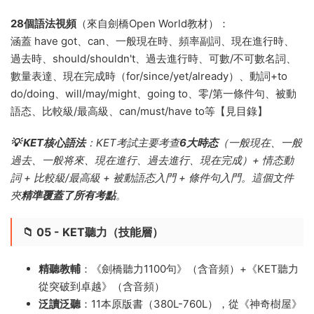
28個語法視頻
（來自劍橋Open World教材）：
涵蓋 have got、can、一般現在時、頻率副詞、現在進行時、
過去時、should/shouldn't、過去進行時、可數/不可數名詞、
數量表達、現在完成時（for/since/yet/already）、動詞+to
do/doing、will/may/might、going to、零/第一條件句、被動
語态、比較級/最高級、can/must/have to等【見目錄】
💡 KET核心語法
：KET考試主要考查
6大時态
（一般現在、一般
過去、一般将來、現在進行、過去進行、現在完成）+ 情态動
詞 + 比較級/最高級 + 被動語态入門 + 條件句入門。這個文件
夾
精準覆蓋了所有考點
。
📁 05 - KET聽力（技能層）
精聽教輔
：《劍橋聽力1100句》（含音頻）+《KET聽力
從突破到卓越》（含音頻）
泛讀泛聽
：11本原版書（380L-760L），從《神奇樹屋》