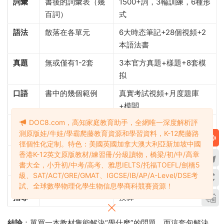
詞彙
書後的詞彙表（幾
1500+詞，3輪訓練，6種形
百詞）
式
語法
散落在各單元
6大時态筆記+28個視頻+2
本語法書
真題
無或僅有1-2套
3本官方真題+樣題+8套模
拟
口語
書中的幾個範例
真實考試視頻+月度題庫
+模闆
DOC8.com，高知家庭教育助手，全網唯一深度解析評
寫作
書中的幾個題目
月度真題彙總+範文+框架
測原版娃/牛娃/學霸爬藤教育資源和學習資料，K-12爬藤路
訓練
徑個性化定制。特色：美國英國加拿大澳大利亞新加坡中國
視頻
無
200+節視頻課
香港K-12英文原版教材/練習冊/分級讀物，橋梁/初/中/高章
書大全，小升初/中考/高考、雅思IELTS/托福TOEFL/劍橋5
課
級、SAT/ACT/GRE/GMAT、IGCSE/IB/AP/A-Level/DSE考
規劃
無
6個月時間表+複盤表+分數
試、全球數學物理化學生物信息學商科競賽資源！
指導
換算
結論
：單買一本教材隻能解決“學什麽”的問題，而這套包解決