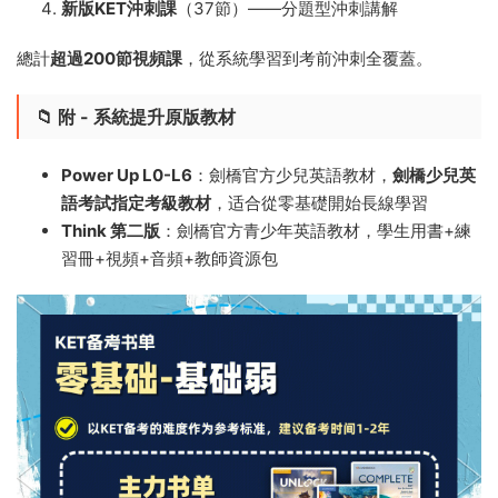
新版KET沖刺課
（37節）——分題型沖刺講解
總計
超過200節視頻課
，從系統學習到考前沖刺全覆蓋。
📁 附 - 系統提升原版教材
Power Up L0-L6
：劍橋官方少兒英語教材，
劍橋少兒英
語考試指定考級教材
，适合從零基礎開始長線學習
Think 第二版
：劍橋官方青少年英語教材，學生用書+練
習冊+視頻+音頻+教師資源包