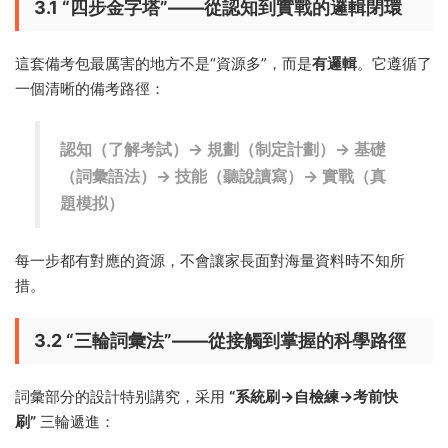
3.1 “四步金字塔”——從認知到實戰的邏輯閉環
這套備考包最厲害的地方不是“資源多”，而是
有邏輯
。它遵循了
一個清晰的備考路徑：
認知（了解考試）→ 規劃（制定計劃）→ 基礎
（詞彙語法）→ 技能（聽說讀寫）→ 實戰（真
題模拟）
每一步都有對應的資源，不會讓家長面對海量資料時不知所
措。
3.2 “三輪詞彙法”——從接觸到掌握的科學路徑
詞彙部分的設計特别講究，采用
“系統刷→自檢練→考前快
刷”
三輪遞進：