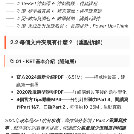
├── 📁 15-KET沖刺課 ← 沖刺階段：視頻課程
├── 📁 附-标準版真題 ← 補充資源：标準版真題
├── 📁 附-教師資源包 ← 教學輔助：講義+課件
└── 📁 附-系統提升原版教材 ← 長期提升：Power Up+Think
2.2 每個文件夾裏有什麽？（重點拆解）
📁 01 - KET基本介紹（認知層）
官方2024最新介紹PDF
（6.51M）——權威性最高，建
議第一個看
2020改版題型說明PDF
——詳細講解改革後的題型變化
4個官方Tips動畫MP4
——分别針對
聽力Part 4、閱讀寫
作Part 1&7、口語Part 2
，每個約10-26M，生動直觀
2020年改革是KET的
分水嶺
：寫作部分新增了
Part 7看圖寫故
事
，郵件寫作詞數要求提高；閱讀部分
題量減少但難度和閱讀