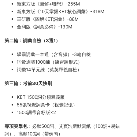
新東方版《圖解+聯想》-255M
新東方版《10天掌握KET核心詞彙》-316M
華研版《圖解KET詞彙》-88M
金利版《詞彙必備》-130M
第二輪：詞彙自檢（3選1）
學霸詞彙一本通（含音頻）-3輪自檢
詞彙通關1000練（練習題形式）
詞彙14單元練（英英釋義自檢）
第三輪：考前30天快刷
KET 1500詞分類釋義版
55張視覺詞彙卡（視覺記憶）
1500詞帶音标版×2
專項突擊包
：必默500詞、艾賓浩斯默寫紙（100詞+易錯
詞）、高頻100詞（帶例句）