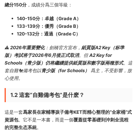
總分150分
，成績分爲三個等級：
140-150分：卓越（Grade A）
133-139分：優秀（Grade B）
120-132分：通過（Grade C）
⚠️ 2026年重要變化
：劍橋官方宣布，
紙質版A2 Key（标準
版）考試将于2026年6月後正式取消
。但
A2 Key for
Schools（青少版）仍将繼續提供紙質版和數字版兩種形式
。這
套自雞🐔備考包以
青少版（for Schools）
爲主，不受影響，放
心使用。
1.2 這套“自雞備考包”是什麽？
這是一套
爲家長在家輔導孩子備考KET而精心整理的“全家桶”式
資源包
。它不是一本書，而是一個
覆蓋從零基礎到沖刺全流程
的完整生态系統
。