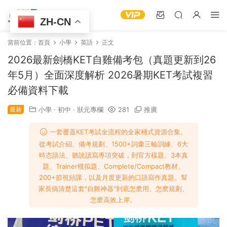
ZH-CN
當前位置：
首頁
小學
英語
正文
2026最新劍橋KET自雞備考包（真題更新到26
年5月）全面深度解析 2026暑期KET考試複習
必備資料下載
最新
小學
·
初中
·
狀元專欄
281
推廣
一套覆蓋KET考試全流程的全家桶式資源合集。
從考試介紹、備考規劃、1500+詞彙三輪訓練、6大
時态語法、聽說讀寫專項突破，到官方樣題、3本真
題、Trainer模拟題、Complete/Compact教材、
200+節視頻課，以及月度更新的口語寫作真題。幫
家長搞清楚這套"自雞神器"到底怎麽用、怎麽規劃、
怎麽高效上岸。