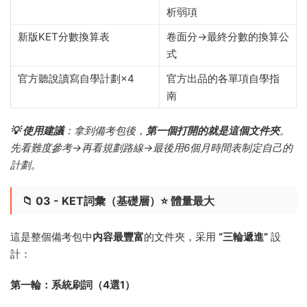
析弱項
新版KET分數換算表
卷面分→最終分數的換算公
式
官方聽說讀寫自學計劃×4
官方出品的各單項自學指
南
💡 使用建議
：拿到備考包後，
第一個打開的就是這個文件夾
。
先看難度參考→再看規劃路線→最後用6個月時間表制定自己的
計劃。
📁 03 - KET詞彙（基礎層）⭐ 體量最大
這是整個備考包中
内容最豐富
的文件夾，采用
“三輪遞進”
設
計：
第一輪：系統刷詞（4選1）