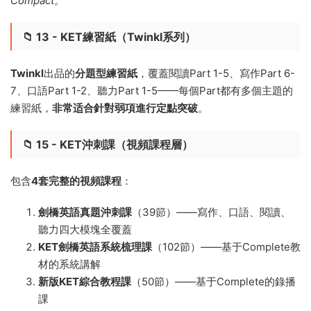
Compact。
📁 13 - KET練習紙（Twinkl系列）
Twinkl
出品的
分題型練習紙
，覆蓋閱讀Part 1-5、寫作Part 6-
7、口語Part 1-2、聽力Part 1-5——每個Part都有多個主題的
練習紙，
非常适合針對弱項進行定點突破
。
📁 15 - KET沖刺課（視頻課程層）
包含
4套完整的視頻課程
：
劍橋英語真題沖刺課
（39節）——寫作、口語、閱讀、
聽力四大模塊全覆蓋
KET劍橋英語系統梳理課
（102節）——基于Complete教
材的系統講解
新版KET綜合教程課
（50節）——基于Complete的錄播
課