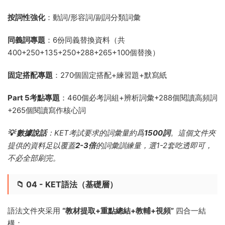
按詞性強化
：動詞/形容詞/副詞分類詞彙
同義詞專題
：6份同義替換資料（共
400+250+135+250+288+265+100個替換）
固定搭配專題
：270個固定搭配+練習題+默寫紙
Part 5考點專題
：460個必考詞組+辨析詞彙+288個閱讀高頻詞
+265個閱讀寫作核心詞
💡 數據說話
：KET考試要求的詞彙量約爲
1500詞
。這個文件夾
提供的資料足以覆蓋
2-3倍
的詞彙訓練量，選1-2套吃透即可，
不必全部刷完。
📁 04 - KET語法（基礎層）
語法文件夾采用
“教材提取+重點總結+教輔+視頻”
四合一結
構：