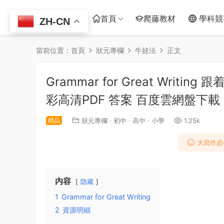
首頁
爬藤教材
學科競
ZH-CN
當前位置：
首頁
狀元專欄
牛娃法
正文
Grammar for Great Wri
彩高清PDF 答案 百度雲網盤下載
精品
狀元專欄
·
初中
·
高中
·
小學
1.25k
大寫作必備教
内容
隐藏
1
Grammar for Great Writing
2
資源明細