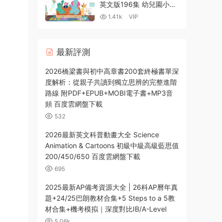
Notes講義 百度雲網盤下
英文版196集 幼兒園小學
載
适用 視頻MP4 百度網盤
1.41k
VIP
下載-1.86GB
最新評測
2026橋梁書與初中高章書200套終極書單深
度解析：從親子共讀到獨立思辨的完整進階
路線 附PDF+EPUB+MOBI電子書+MP3音
頻 百度雲網盤下載
532
2026最新英文科普動畫大全 Science
Animation & Cartoons 初級中級高級藍思值
200/450/650 百度雲網盤下載
695
2025最新AP備考資源大全 | 26科AP曆年真
題+24/25巴朗教材合集+5 Steps to a 5教
材合集+機考模拟｜深度對比IB/A-Level
5.06k