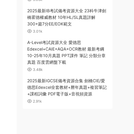
2025最新IB考試備考資源大全 23科牛津劍
橋霍德權威教材 10年HL/SL真題詳解
300+篇7分EE/EOK範文
3.01k
A-Level考試資源大全 愛德思
Edexcel+CAIE+AQA+OCR教材 最新考綱
10-25年10月真題 PPT課件 筆記 分類分章
真題 百度雲網盤下載
3.48k
2025最新IGCSE備考資源合集 劍橋CIE/愛
德思Edexcel全套教材+曆年真題+複習筆記
+課程詞彙 PDF電子版+音視頻資源
2.91k