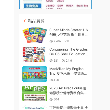
精品資源
Super Minds Starter 1-6
劍橋少兒英語 學生用書
教師用書 全彩PDF MP3
2.46k
VIP
音頻 MP4視頻 白闆軟件
教學資源 百度網盤下
Conquering The Grades
載-21GB
GK-G5 Shell Education征
服全科系列練習冊合集 全
581
24.9
彩PDF 百度雲網盤下載
MacMillan My English
Trip 麥克米倫小學英語教
材第二版全6級PDF電子
420
版學生書閱讀書練習冊測
試 MP3音頻 百度網盤下
2026 AP Precalculus預
載
備微積分備考資料合集
PDF電子版最新考綱教材
504
巴郎教輔 FRQ+MCQ真題
CB官方題庫 PPT課件
可汗學院小學數學全集 全