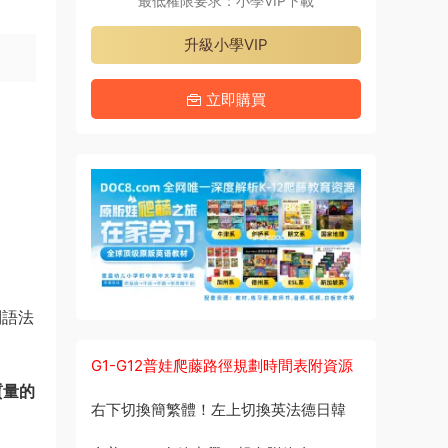
最低權限要求：小學VIP下載
升級小學VIP
立即購買
系列語法
G1-G12普娃爬藤路徑規劃時間表附資源
質量的
右下切換簡繁體！左上切換英法德日韓