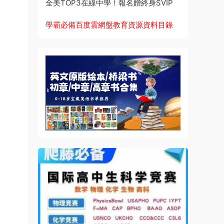
全美TOP3在線中學！報名贈終身SVIP
學霸必備百度雲網盤教育資源資料目錄