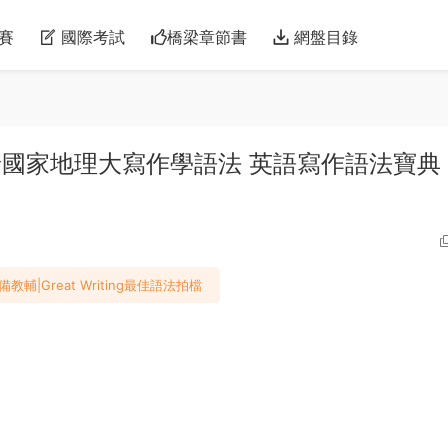
賽
國際考試
橋梁章節書
網盤目錄
ting 跟着國家地理大寫作學語法 英語寫作語法寶典
輔|Great Writing最佳語法拍檔