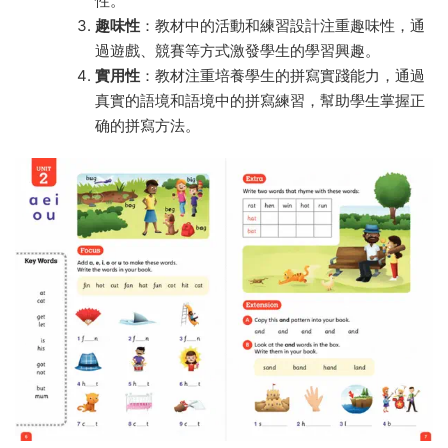
性。
趣味性
：教材中的活動和練習設計注重趣味性，通
過遊戲、競賽等方式激發學生的學習興趣。
實用性
：教材注重培養學生的拼寫實踐能力，通過
真實的語境和語境中的拼寫練習，幫助學生掌握正
确的拼寫方法。