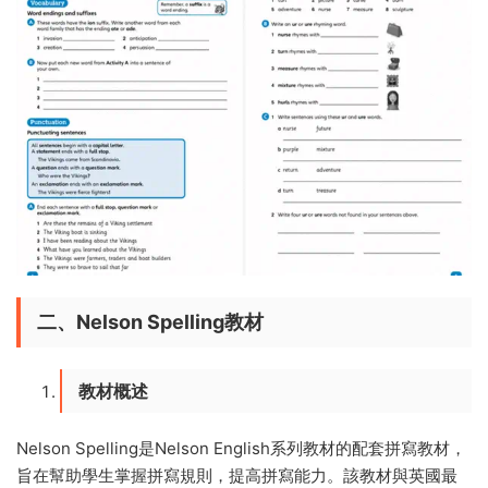
二、Nelson Spelling教材
教材概述
Nelson Spelling是Nelson English系列教材的配套拼寫教材，
旨在幫助學生掌握拼寫規則，提高拼寫能力。該教材與英國最