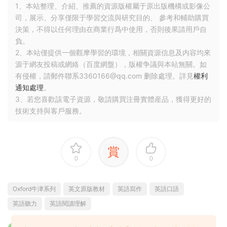
1、本站整理、介紹、推薦的資源版權屬于原出版機構或影像公
司，展示、分享僅限于學習交流與研究目的、 參考和輔助購買
決策，不得以任何理由在商業行爲中使用，否則後果請用戶自
負。
2、本站僅提供一個觀摩學習的環境，相關資源信息及内容均來
源于網友投稿或網絡（百度網盤），版權争議與本站無關。如
有侵權，請郵件聯系3360166@qq.com 删除處理。詳見
權利
通知處理
。
3、若您喜歡該電子資源，敬請購買注冊實體産品，獲得更好的
技術支持與客戶服務。
賞
0
0
Oxford牛津系列
英文原版教材
英語寫作
英語口語
英語聽力
英語閱讀理解