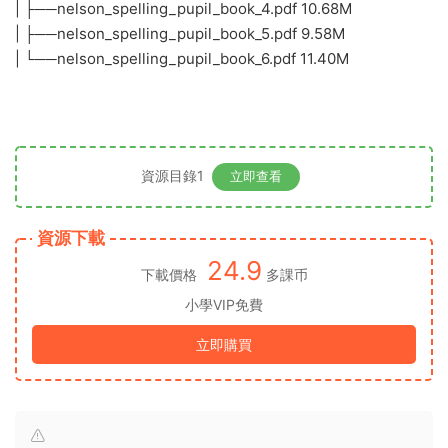
| ├──nelson_spelling_pupil_book_4.pdf 10.68M
| ├──nelson_spelling_pupil_book_5.pdf 9.58M
| └──nelson_spelling_pupil_book_6.pdf 11.40M
資源目錄1
立即查看
資源下載
24.9
下載價格
多課币
小學VIP免費
立即購買