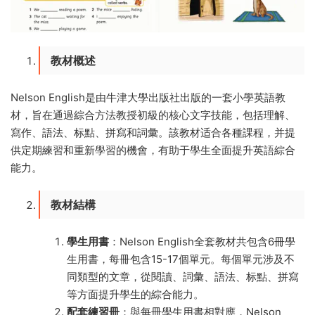
教材概述
Nelson English是由牛津大學出版社出版的一套小學英語教
材，旨在通過綜合方法教授初級的核心文字技能，包括理解、
寫作、語法、标點、拼寫和詞彙。該教材适合各種課程，并提
供定期練習和重新學習的機會，有助于學生全面提升英語綜合
能力。
教材結構
學生用書
：Nelson English全套教材共包含6冊學
生用書，每冊包含15-17個單元。每個單元涉及不
同類型的文章，從閱讀、詞彙、語法、标點、拼寫
等方面提升學生的綜合能力。
配套練習冊
：與每冊學生用書相對應，Nelson