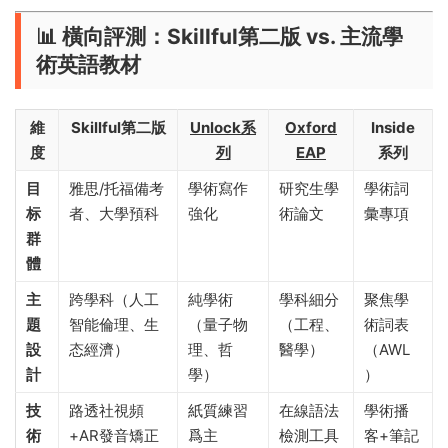
​📊 橫向評測：Skillful第二版 vs. 主流學
術英語教材​
​維
​Skillful第二版​
​Unlock系
Oxford
​Inside
度​
列​
EAP​
系列​
​目
雅思/托福備考
學術寫作
研究生學
學術詞
标
者、大學預科
強化
術論文
彙專項
群
體​
​主
跨學科（人工
純學術
學科細分
聚焦學
題
智能倫理、生
（量子物
（工程、
術詞表
設
态經濟）
理、哲
醫學）
（AWL
計​
學）
）
​技
路透社視頻
紙質練習
在線語法
學術播
術
+AR發音矯正
爲主
檢測工具
客+筆記