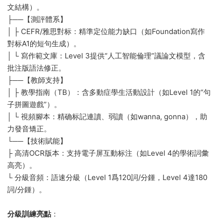
文結構）。
├──【測評體系】
│ ├️ CEFR/雅思對标：精準定位能力缺口（如Foundation寫作
對标A1的短句生成）。
│ └️ 寫作範文庫：Level 3提供“人工智能倫理”議論文模型，含
批注版語法修正。
├──【教師支持】
│ ├️ 教學指南（TB）：含多動症學生活動設計（如Level 1的“句
子拼圖遊戲”）。
│ └️ 視頻腳本：精确标記連讀、弱讀（如wanna, gonna），助
力發音矯正。
└──【技術賦能】
├️ 高清OCR版本：支持電子屏互動标注（如Level 4的學術詞彙
高亮）。
└️ 分級音頻：語速分級（Level 1爲120詞/分鍾，Level 4達180
詞/分鍾）。
分級訓練亮點​
​：