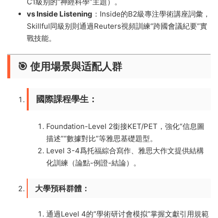
C1級别的“神經科學”主題）。
​vs Inside Listening​
​：Inside的B2級專注學術講座詞彙，
Skillful同級别則通過Reuters視頻訓練“跨國會議紀要”實
戰技能。
​🎯 使用場景與适配人群​
​國際課程學生​
​：
Foundation-Level 2銜接KET/PET，強化“信息圖
描述”“數據對比”等雅思基礎題型。
Level 3-4爲托福綜合寫作、雅思大作文提供結構
化訓練（論點-例證-結論）。
​大學預科群體​
​：
通過Level 4的“學術研讨會模拟”掌握文獻引用規範