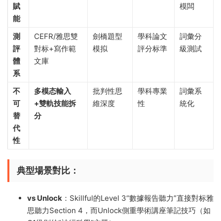
賦
模闆
能​
​測
CEFR/雅思雙
劍橋題型
學科論文
詞彙分
評
對标+寫作範
模拟
評分标準
級測試
體
文庫
系​
​不
​多模态輸入
批判性思
學科專業
詞彙系
可
+雙軌技能拆
維深度
性
統化
替
分​
代
性​
​典型場景對比​
​：
​vs Unlock​
​：Skillful的Level 3“數據報告聽力”直接對标雅
思聽力Section 4，而Unlock側重學術講座筆記技巧（如