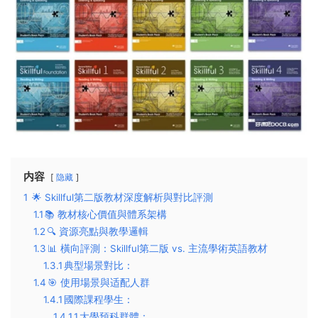
内容
隐藏
1
🌟 ​​Skillful第二版教材深度解析與對比評測​​
1.1
​​📚 教材核心價值與體系架構​​
1.2
​​🔍 資源亮點與教學邏輯​​
1.3
​​📊 橫向評測：Skillful第二版 vs. 主流學術英語教材​​
1.3.1
​​典型場景對比​​：
1.4
​​🎯 使用場景與适配人群​​
1.4.1
​​國際課程學生​​：
1.4.1.1
​​大學預科群體​​：