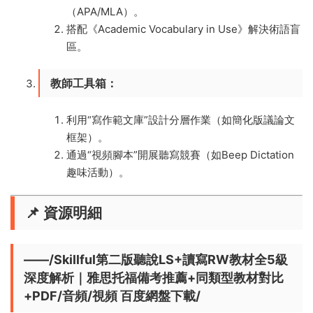
（APA/MLA）。
搭配《Academic Vocabulary in Use》解決術語盲
區。
​教師工具箱​
​：
利用“寫作範文庫”設計分層作業（如簡化版議論文
框架）。
通過“視頻腳本”開展聽寫競賽（如Beep Dictation
趣味活動）。
📌 ​
​資源明細
——/Skillful第二版聽說LS+讀寫RW教材全5級
深度解析｜雅思托福備考推薦+同類型教材對比
+PDF/音頻/視頻 百度網盤下載/