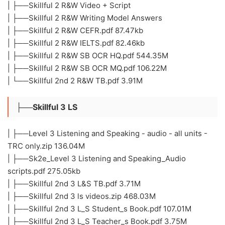
| ├──Skillful 2 R&W Video + Script
| ├──Skillful 2 R&W Writing Model Answers
| ├──Skillful 2 R&W CEFR.pdf 87.47kb
| ├──Skillful 2 R&W IELTS.pdf 82.46kb
| ├──Skillful 2 R&W SB OCR HQ.pdf 544.35M
| ├──Skillful 2 R&W SB OCR MQ.pdf 106.22M
| └──Skillful 2nd 2 R&W TB.pdf 3.91M
├──Skillful 3 LS
| ├──Level 3 Listening and Speaking - audio - all units -
TRC only.zip 136.04M
| ├──Sk2e_Level 3 Listening and Speaking_Audio
scripts.pdf 275.05kb
| ├──Skillful 2nd 3 L&S TB.pdf 3.71M
| ├──Skillful 2nd 3 ls videos.zip 468.03M
| ├──Skillful 2nd 3 L_S Student_s Book.pdf 107.01M
| ├──Skillful 2nd 3 L_S Teacher_s Book.pdf 3.75M