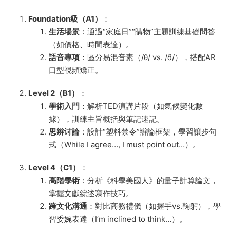
​Foundation級（A1）​
​：
​生活場景​
​：通過“家庭日”“購物”主題訓練基礎問答
（如價格、時間表達）。
​語音專項​
​：區分易混音素（/θ/ vs. /ð/），搭配AR
口型視頻矯正。
​Level 2（B1）​
​：
​學術入門​
​：解析TED演講片段（如氣候變化數
據），訓練主旨概括與筆記速記。
​思辨讨論​
​：設計“塑料禁令”辯論框架，學習讓步句
式（While I agree…, I must point out…）。
​Level 4（C1）​
​：
​高階學術​
​：分析《科學美國人》的量子計算論文，
掌握文獻綜述寫作技巧。
​跨文化溝通​
​：對比商務禮儀（如握手vs.鞠躬），學
習委婉表達（I’m inclined to think…）。