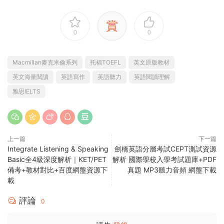
賞
0
0
Macmillan麥克米倫系列
托福TOEFL
英文原版教材
英文海量閱讀
英語寫作
英語聽力
英語閱讀理解
雅思IELTS
上一篇
下一篇
Integrate Listening & Speaking
劍橋英語分層考試CEPT測試資源
Basic全4級深度解析｜KET/PET
解析 國際學校入學考試題庫+PDF
備考+教材對比+百度網盤資源下
真題 MP3聽力音頻 網盤下載
載
評論
0