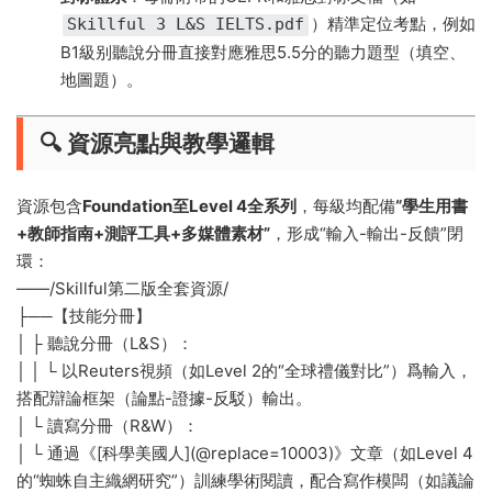
）精準定位考點，例如
Skillful 3 L&S IELTS.pdf
B1級别聽說分冊直接對應雅思5.5分的聽力題型（填空、
地圖題）。
​🔍 資源亮點與教學邏輯​
資源包含​
​Foundation至Level 4全系列​
​，每級均配備​
​“學生用書
+教師指南+測評工具+多媒體素材”​
​，形成“輸入-輸出-反饋”閉
環：
——/Skillful第二版全套資源/
├──【技能分冊】
│ ├️ 聽說分冊（L&S）：
│ │ └ 以Reuters視頻（如Level 2的“全球禮儀對比”）爲輸入，
搭配辯論框架（論點-證據-反駁）輸出。
│ └️ 讀寫分冊（R&W）：
│ └ 通過《[科學美國人](@replace=10003)》文章（如Level 4
的“蜘蛛自主織網研究”）訓練學術閱讀，配合寫作模闆（如議論