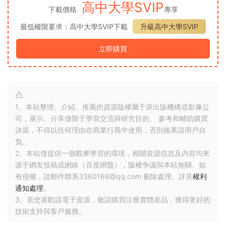
高中大學SVIP
下載價格
專享
最低權限要求：高中大學SVIP下載
升級高中大學SVIP
立即購買
1、本站整理、介紹、推薦的資源版權屬于原出版機構或影像公
司，展示、分享僅限于學習交流與研究目的、 參考和輔助購買
決策，不得以任何理由在商業行爲中使用，否則後果請用戶自
負。
2、本站僅提供一個觀摩學習的環境，相關資源信息及内容均來
源于網友投稿或網絡（百度網盤），版權争議與本站無關。如
有侵權，請郵件聯系3360166@qq.com 删除處理。詳見
權利
通知處理
。
3、若您喜歡該電子資源，敬請購買注冊實體産品，獲得更好的
技術支持與客戶服務。