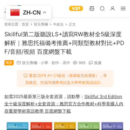
ZH-CN
當前位置：
首頁
狀元專欄
牛娃法
正文
Skillful第二版聽說LS+讀寫RW教材全5級深度
解析｜雅思托福備考推薦+同類型教材對比+PD
F/音頻/視頻 百度網盤下載
獨家
狀元專欄
·
小學
·
初中
·
高中
995
推廣
覆蓋CEFR A1-C1級别（基礎級至精通級），專
爲雅思、托福等國際考試及大學學術英語設計。
如需2025最新第三版全套資源，請點擊：
Skillful 3rd Edition
全十級深度解析+全套資源：雅思官方合作教材+科學美國人内
容重塑學術英語教學 百度網盤下載