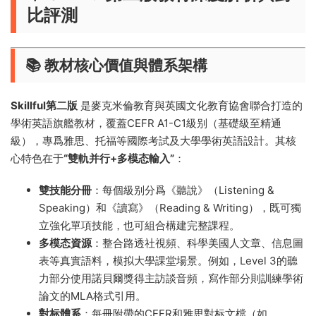
比評測​
​📚 教材核心價值與體系架構​
​Skillful第二版​
​ 是麥克米倫教育與英國文化教育協會聯合打造的
學術英語旗艦教材，覆蓋CEFR A1-C1級别（基礎級至精通
級），專爲雅思、托福等國際考試及大學學術英語設計。其核
心特色在于​
​“雙軌并行+多模态輸入”​
​：
​雙技能分冊​
​：每個級别分爲《
聽說
》（Listening &
Speaking）和《
讀寫
》（Reading & Writing），既可獨
立強化單項技能，也可組合構建完整課程。
​多模态資源​
​：整合路透社視頻、科學美國人文章、信息圖
表等真實語料，模拟大學課堂場景。例如，Level 3的聽
力部分使用諾貝爾獎得主訪談音頻，寫作部分則訓練學術
論文的MLA格式引用。
​對标體系​
​：每冊附帶的CEFR和雅思對标文檔（如