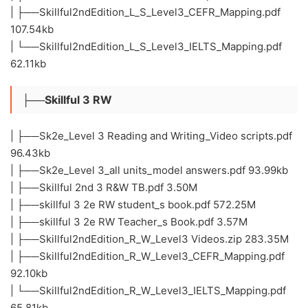
| ├──Skillful2ndEdition_L_S_Level3_CEFR_Mapping.pdf
107.54kb
| └──Skillful2ndEdition_L_S_Level3_IELTS_Mapping.pdf
62.11kb
├──Skillful 3 RW
| ├──Sk2e_Level 3 Reading and Writing_Video scripts.pdf
96.43kb
| ├──Sk2e_Level 3_all units_model answers.pdf 93.99kb
| ├──Skillful 2nd 3 R&W TB.pdf 3.50M
| ├──skillful 3 2e RW student_s book.pdf 572.25M
| ├──skillful 3 2e RW Teacher_s Book.pdf 3.57M
| ├──Skillful2ndEdition_R_W_Level3 Videos.zip 283.35M
| ├──Skillful2ndEdition_R_W_Level3_CEFR_Mapping.pdf
92.10kb
| └──Skillful2ndEdition_R_W_Level3_IELTS_Mapping.pdf
65.81kb