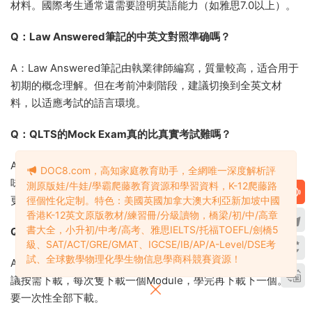
材料。國際考生通常還需要證明英語能力（如雅思7.0以上）。
Q：Law Answered筆記的中英文對照準确嗎？
A：Law Answered筆記由執業律師編寫，質量較高，适合用于
初期的概念理解。但在考前沖刺階段，建議切換到全英文材
料，以适應考試的語言環境。
Q：QLTS的Mock Exam真的比真實考試難嗎？
A：第三方評價确認QLTS的題目“明顯比真實考試更難”。這意
DOC8.com，高知家庭教育助手，全網唯一深度解析評
味着，如果能在QLTS模拟考試中取得不錯的成績，真實考試會
測原版娃/牛娃/學霸爬藤教育資源和學習資料，K-12爬藤路
更從容。但不必因爲QLTS的低分而氣餒。
徑個性化定制。特色：美國英國加拿大澳大利亞新加坡中國
香港K-12英文原版教材/練習冊/分級讀物，橋梁/初/中/高章
書大全，小升初/中考/高考、雅思IELTS/托福TOEFL/劍橋5
Q：Barbri的視頻課程文件太大，怎麽用？
級、SAT/ACT/GRE/GMAT、IGCSE/IB/AP/A-Level/DSE考
試、全球數學物理化學生物信息學商科競賽資源！
A：10文件夾中的視頻文件多爲.vep格式，總容量數百GB。建
議按需下載，每次隻下載一個Module，學完再下載下一個。不
要一次性全部下載。