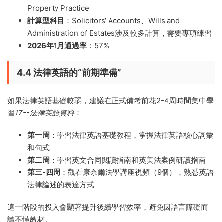
Property Practice
計算型科目
：Solicitors‘ Accounts、Wills and
Administration of Estates涉及較多計算，需要專項練習
2026年1月通過率
：57%
4.4 法律英語的“前期準備”
如果法律英語基礎較弱，建議在正式備考前花2-4周時間集中學
習
17--法律英語資料
：
第一周
：學習法律英語基礎教程，掌握法律英語核心詞彙
和句式
第二周
：學習英文合同閱讀指南和英美法案例研讀指南
第三-四周
：觀看康奈爾法學講座視頻（9個），熟悉英語
法律論述的表達方式
這一階段的投入會顯著提升後續學習效率，避免因語言障礙而
讀不懂教材。