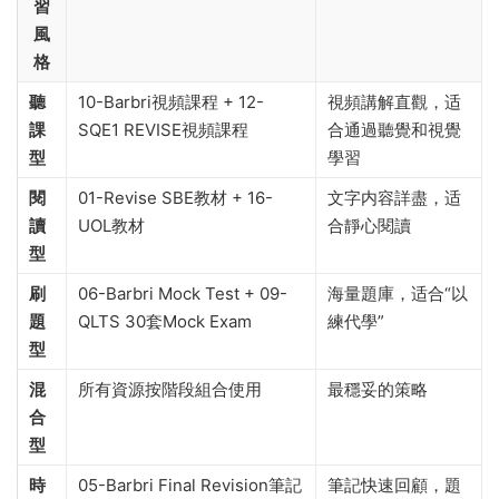
習
風
格
聽
10-Barbri視頻課程 + 12-
視頻講解直觀，适
課
SQE1 REVISE視頻課程
合通過聽覺和視覺
型
學習
閱
01-Revise SBE教材 + 16-
文字内容詳盡，适
讀
UOL教材
合靜心閱讀
型
刷
06-Barbri Mock Test + 09-
海量題庫，适合“以
題
QLTS 30套Mock Exam
練代學”
型
混
所有資源按階段組合使用
最穩妥的策略
合
型
時
05-Barbri Final Revision筆記
筆記快速回顧，題