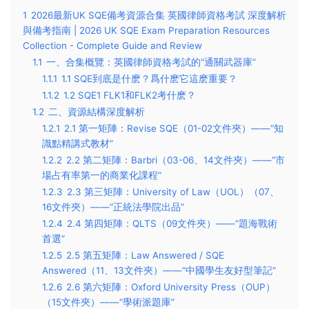
1
2026最新UK SQE備考資源合集 英國律師資格考試 深度解析
與備考指南 | 2026 UK SQE Exam Preparation Resources
Collection - Complete Guide and Review
1.1
一、合集概覽：英國律師資格考試的“通關武器庫”
1.1.1
1.1 SQE到底是什麽？爲什麽它這麽重要？
1.1.2
1.2 SQE1 FLK1和FLK2考什麽？
1.2
二、資源結構深度解析
1.2.1
2.1 第一矩陣：Revise SQE（01-02文件夾）——“知
識點精講式教材”
1.2.2
2.2 第二矩陣：Barbri（03-06、14文件夾）——“市
場占有率第一的商業化課程”
1.2.3
2.3 第三矩陣：University of Law（UOL）（07、
16文件夾）——“正統法學院出品”
1.2.4
2.4 第四矩陣：QLTS（09文件夾）——“題海戰術
首選”
1.2.5
2.5 第五矩陣：Law Answered / SQE
Answered（11、13文件夾）——“中國學生友好型筆記”
1.2.6
2.6 第六矩陣：Oxford University Press（OUP）
（15文件夾）——“學術派題庫”