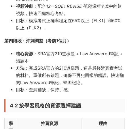
視頻沖刺
：配合
12--SQE1 REVISE 視頻課程全套
中的短
視頻，快速回顧核心考點。
目标
：模拟考試正确率穩定在65%以上（FLK1）和60%
以上（FLK2）。
第四階段：沖刺調整（考前1個月）
核心資源
：SRA官方210道樣題 + Law Answered筆記 +
錯題本
方法
：完成SRA官方的210道樣題，這是最接近真實考試
的材料。重做所有錯題，确保不再犯同樣的錯誤。快速翻
閱Law Answered筆記，鞏固記憶。
目标
：查漏補缺，保持手感。
4.2 按學習風格的資源選擇建議
學
推薦資源
理由