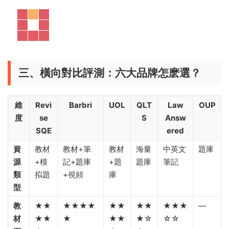
三、橫向對比評測：六大品牌怎麽選？
維
Revi
Barbri
UOL
QLT
Law
OUP
度
se
S
Answ
SQE
ered
資
教材
教材+筆
教材
海量
中英文
題庫
源
+模
記+題庫
+題
題庫
筆記
類
拟題
+視頻
庫
型
教
★★
★★★★
★★
★★
★★★
—
材
★★
★
★★
★☆
☆☆