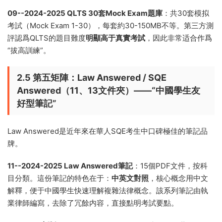
09--2024-2025 QLTS 30套Mock Exam題庫
：共30套模拟
考試（Mock Exam 1-30），每套約30-150MB不等。第三方測
評認爲QLTS的題目難度
明顯高于真實考試
，因此非常适合作爲
“拔高訓練”。
2.5 第五矩陣：Law Answered / SQE
Answered（11、13文件夾）——“中國學生友
好型筆記”
Law Answered是近年來在華人SQE考生中口碑極佳的筆記品
牌。
11--2024-2025 Law Answered筆記
：15個PDF文件，按科
目分類。這份筆記的特色在于：
中英文對照
，核心概念用中文
解釋，便于中國學生快速理解複雜法律概念。該系列筆記由執
業律師編寫，去除了冗餘内容，直接點明考試要點。