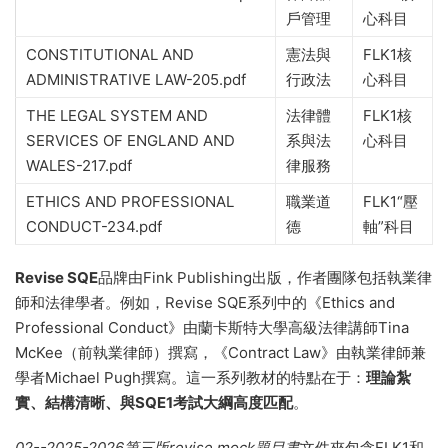
戶管理
心科目
CONSTITUTIONAL AND
憲法與
FLK1核
ADMINISTRATIVE LAW-205.pdf
行政法
心科目
THE LEGAL SYSTEM AND
法律體
FLK1核
SERVICES OF ENGLAND AND
系與法
心科目
WALES-217.pdf
律服務
ETHICS AND PROFESSIONAL
職業道
FLK1“壓
CONDUCT-234.pdf
德
軸”科目
Revise SQE
品牌由Fink Publishing出版，作者團隊包括執業律
師和法律學者。例如，Revise SQE系列中的《Ethics and
Professional Conduct》由蘭卡斯特大學高級法律講師Tina
McKee（前執業律師）撰寫，《Contract Law》由執業律師兼
學者Michael Pugh撰寫。這一系列教材的特點在于：
理論紮
實、結構清晰、與SQE1考試大綱高度匹配
。
02--2025-2026第三版revise mock題目書
文件夾包含FLK1和