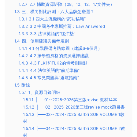
1.2.7
2.7 輔助資源矩陣（08、10、12、17文件夾）
1.3
三、橫向對比評測：六大品牌怎麽選？
1.3.1
3.1 四大主流機構的“武功秘籍”
1.3.2
3.2 中國考生專屬推薦：Law Answered
1.3.3
3.3 法律英語的“緩沖墊”
1.4
四、使用建議與備考規劃
1.4.1
4.1 分階段備考路線圖（建議6-9個月）
1.4.2
4.2 按學習風格的資源選擇建議
1.4.3
4.3 FLK1和FLK2的備考側重點
1.4.4
4.4 法律英語的“前期準備”
1.4.5
4.5 常見問題與“避坑指南”
1.5
附錄
1.5.1
1、資源目錄明細
1.5.1.1
├──01--2025-2026第三版revise 教材14本
1.5.1.2
├──02--2025-2026第三版revise mock題目書
1.5.1.3
├──03--2024-2025 Barbri SQE VOLUME 1教
材
1.5.1.4
├──04--2024-2025 Barbri SQE VOLUME 2教
材