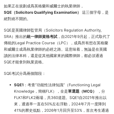
如果正在規劃成爲英格蘭和威爾士的執業律師，
SQE（Solicitors Qualifying Examination）
這三個字母，是
絕對繞不開的。
SQE是英國律師監管局（Solicitors Regulation Authority,
SRA）推出的
統一律師資格考試
，自2021年9月起，正式取代了
傳統的Legal Practice Course（LPC），成爲所有想在英格蘭
和威爾士成爲執業律師的必經之路。這意味着，無論是在英國
讀的法律本科，還是從其他國家來的國際律師，都必須通過
SQE才能拿到執業資格。
SQE考試分爲兩個階段：
SQE1
：考查“功能性法律知識”（Functioning Legal
Knowledge，簡稱FLK），全是
單選題（MCQ）
，分
FLK1和FLK2兩場，共360道題。SQE1自2021年推出以
來，通過率一直在50%左右浮動，2024年7月一度降到
41%的曆史低點，2026年1月回升至53%，首次考生通過