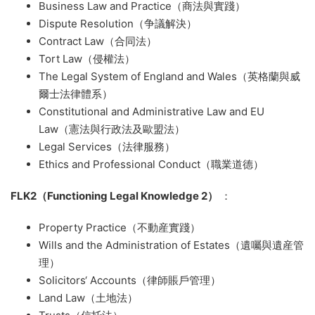
Business Law and Practice（商法與實踐）
Dispute Resolution（争議解決）
Contract Law（合同法）
Tort Law（侵權法）
The Legal System of England and Wales（英格蘭與威
爾士法律體系）
Constitutional and Administrative Law and EU
Law（憲法與行政法及歐盟法）
Legal Services（法律服務）
Ethics and Professional Conduct（職業道德）
FLK2（Functioning Legal Knowledge 2）
：
Property Practice（不動産實踐）
Wills and the Administration of Estates（遺囑與遺産管
理）
Solicitors‘ Accounts（律師賬戶管理）
Land Law（土地法）