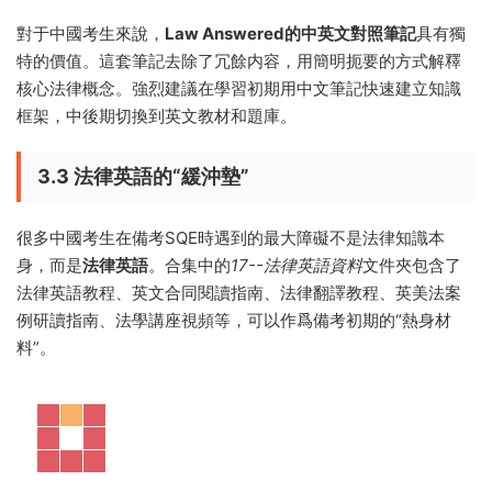
對于中國考生來說，
Law Answered的中英文對照筆記
具有獨
特的價值。這套筆記去除了冗餘内容，用簡明扼要的方式解釋
核心法律概念。強烈建議在學習初期用中文筆記快速建立知識
框架，中後期切換到英文教材和題庫。
3.3 法律英語的“緩沖墊”
很多中國考生在備考SQE時遇到的最大障礙不是法律知識本
身，而是
法律英語
。合集中的
17--法律英語資料
文件夾包含了
法律英語教程、英文合同閱讀指南、法律翻譯教程、英美法案
例研讀指南、法學講座視頻等，可以作爲備考初期的“熱身材
料”。