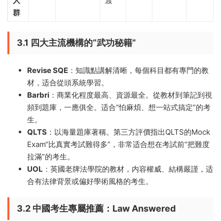
人
渡
群
3.1 四大主流機構的“武功秘籍”
Revise SQE
：知識點講解清晰，每個科目都有專門的教
材，适合從頭系統學習。
Barbri
：商業化程度最高、資源最全。從教材到筆記到視
頻到題庫，一應俱全。适合“怕麻煩、想一站式搞定”的考
生。
QLTS
：以海量題庫著稱。第三方評價指出QLTS的Mock
Exam“比真實考試難得多”，非常适合想在考試前“把難度
拉滿”的考生。
UOL
：英國老牌法學院的教材，内容權威、結構嚴謹，适
合有法律背景或偏好學術風格的考生。
3.2 中國考生專屬推薦：Law Answered