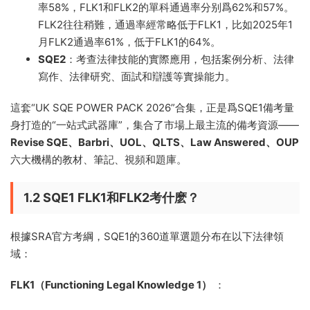
率58%，FLK1和FLK2的單科通過率分别爲62%和57%。
FLK2往往稍難，通過率經常略低于FLK1，比如2025年1
月FLK2通過率61%，低于FLK1的64%。
SQE2
：考查法律技能的實際應用，包括案例分析、法律
寫作、法律研究、面試和辯護等實操能力。
這套“UK SQE POWER PACK 2026”合集，正是爲SQE1備考量
身打造的“一站式武器庫”，集合了市場上最主流的備考資源——
Revise SQE、Barbri、UOL、QLTS、Law Answered、OUP
六大機構的教材、筆記、視頻和題庫。
1.2 SQE1 FLK1和FLK2考什麽？
根據SRA官方考綱，SQE1的360道單選題分布在以下法律領
域：
FLK1（Functioning Legal Knowledge 1）
：