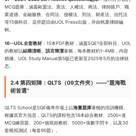
MCQ題庫，涵蓋歐盟法、憲法、人權法、商法、律師賬戶、職
業道德、金融服務、合同法、侵權法、刑法、财産法、信托法
等15個科目。這些題目由UOL Press出版，并由執業律師編
輯。
16--UOL全套教材
：15本PDF教材，涵蓋SQE1全部科目。UOL
的教材以
結構清晰、語言簡潔
著稱，每本教材約1-4MB，内容
精煉。UOL Study Manual第5版已更新至2025年5月的法律狀
态。
2.4 第四矩陣：QLTS（09文件夾）——“題海戰
術首選”
QLTS School是SQE備考市場上以
海量題庫
著稱的培訓機構。
根據其官方信息，QLTS的課程包含18本綜合教材、2500+道
MCQ練習題、200+個視頻教程、5000+張數字閃卡，以及30
套模拟測試（每套90題）。