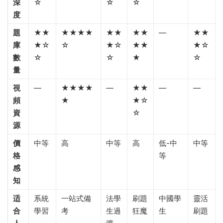
深
☆
☆
☆
度
題
★★
★★★★
★★
★★
—
★★
庫
★☆
☆
★☆
★★
★☆
數
☆
☆
★
☆
量
視
—
★★★★
—
★★
—
—
頻
★
★☆
資
☆
源
價
中等
高
中等
高
低-中
中等
格
等
感
知
适
系統
一站式備
法學
刷題
中國學
靈活
合
學習
考
生過
狂魔
生
刷題