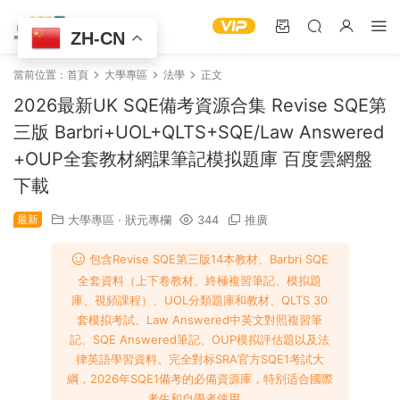
ZH-CN
當前位置：
首頁
大學專區
‌法學
正文
2026最新UK SQE備考資源合集 Revise SQE第
三版 Barbri+UOL+QLTS+SQE/Law Answered
+OUP全套教材網課筆記模拟題庫 百度雲網盤
下載
最新
大學專區
·
狀元專欄
344
推廣
包含Revise SQE第三版14本教材、Barbri SQE
全套資料（上下卷教材、終極複習筆記、模拟題
庫、視頻課程）、UOL分類題庫和教材、QLTS 30
套模拟考試、Law Answered中英文對照複習筆
記、SQE Answered筆記、OUP模拟評估題以及法
律英語學習資料。完全對标SRA官方SQE1考試大
綱，2026年SQE1備考的必備資源庫，特别适合國際
考生和自學者使用。