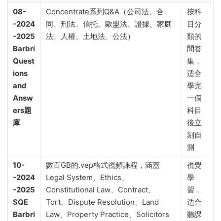
08-
Concentrate系列Q&A（公司法、合
按科
-2024
同、刑法、信托、歐盟法、證據、家庭
目分
-2025
法、人權、土地法、公法）
類的
Barbri
問答
Quest
集，
ions
适合
and
學完
Answ
一個
ers題
科目
庫
後立
刻自
測
10-
數百GB的.vep格式視頻課程，涵蓋
視覺
-2024
Legal System、Ethics、
學
-2025
Constitutional Law、Contract、
習，
SQE
Tort、Dispute Resolution、Land
适合
Barbri
Law、Property Practice、Solicitors
聽課