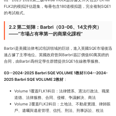
FLK2的模拟評估題集，每冊包含180道模拟題，完全複制SQE1
的考試格式。
2.2 第二矩陣：Barbri（03-06、14文件夾）
——“市場占有率第一的商業化課程”
Barbri是美國法律考試培訓領域的巨頭，進入英國SQE市場後迅
速占據了主導地位。英國政府曾與Barbri簽訂價值60萬英鎊的
合同，由Barbri爲特定學生群體提供SQE1在線教學服務。
03--2024-2025 Barbri SQE VOLUME 1教材
和
04--2024-
2025 Barbri SQE VOLUME 2教材
：
Volume 1覆蓋FLK1科目：法律體系、憲法行政法、職業
道德、法律服務、合同、侵權、争議解決、商法
Volume 2覆蓋FLK2科目：土地法、不動産實踐、律師賬
戶、遺囑與遺産管理、信托、刑法、刑事訴訟、稅法