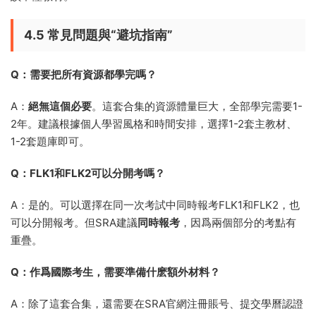
4.5 常見問題與“避坑指南”
Q：需要把所有資源都學完嗎？
A：
絕無這個必要
。這套合集的資源體量巨大，全部學完需要1-
2年。建議根據個人學習風格和時間安排，選擇1-2套主教材、
1-2套題庫即可。
Q：FLK1和FLK2可以分開考嗎？
A：是的。可以選擇在同一次考試中同時報考FLK1和FLK2，也
可以分開報考。但SRA建議
同時報考
，因爲兩個部分的考點有
重疊。
Q：作爲國際考生，需要準備什麽額外材料？
A：除了這套合集，還需要在SRA官網注冊賬号、提交學曆認證