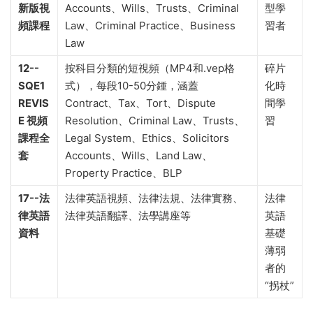
新版視
Accounts、Wills、Trusts、Criminal
型學
頻課程
Law、Criminal Practice、Business
習者
Law
12--
按科目分類的短視頻（MP4和.vep格
碎片
SQE1
式），每段10-50分鍾，涵蓋
化時
REVIS
Contract、Tax、Tort、Dispute
間學
E 視頻
Resolution、Criminal Law、Trusts、
習
課程全
Legal System、Ethics、Solicitors
套
Accounts、Wills、Land Law、
Property Practice、BLP
17--法
法律英語視頻、法律法規、法律實務、
法律
律英語
法律英語翻譯、法學講座等
英語
資料
基礎
薄弱
者的
“拐杖”