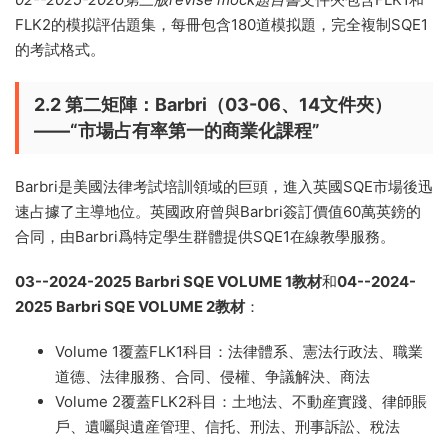
FLK2的模拟評估題集，每冊包含180道模拟題，完全複制SQE1
的考試格式。
2.2 第二矩陣：Barbri（03-06、14文件夾）
——“市場占有率第一的商業化課程”
Barbri是美國法律考試培訓領域的巨頭，進入英國SQE市場後迅
速占據了主導地位。英國政府曾與Barbri簽訂價值60萬英鎊的
合同，由Barbri爲特定學生群體提供SQE1在線教學服務。
03--2024-2025 Barbri SQE VOLUME 1教材
和
04--2024-
2025 Barbri SQE VOLUME 2教材
：
Volume 1覆蓋FLK1科目：法律體系、憲法行政法、職業
道德、法律服務、合同、侵權、争議解決、商法
Volume 2覆蓋FLK2科目：土地法、不動産實踐、律師賬
戶、遺囑與遺産管理、信托、刑法、刑事訴訟、稅法