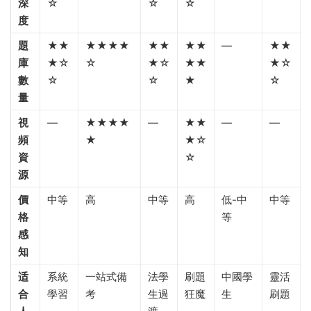
深
☆
☆
☆
度
題
★★
★★★★
★★
★★
—
★★
庫
★☆
☆
★☆
★★
★☆
數
☆
☆
★
☆
量
視
—
★★★★
—
★★
—
—
頻
★
★☆
資
☆
源
價
中等
高
中等
高
低-中
中等
格
等
感
知
适
系統
一站式備
法學
刷題
中國學
靈活
合
學習
考
生過
狂魔
生
刷題