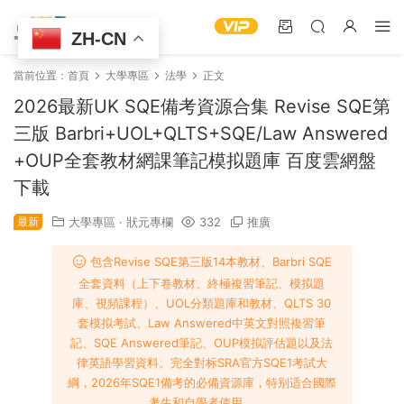
ZH-CN
當前位置：
首頁
大學專區
‌法學
正文
2026最新UK SQE備考資源合集 Revise SQE第
三版 Barbri+UOL+QLTS+SQE/Law Answered
+OUP全套教材網課筆記模拟題庫 百度雲網盤
下載
最新
大學專區
·
狀元專欄
332
推廣
包含Revise SQE第三版14本教材、Barbri SQE
全套資料（上下卷教材、終極複習筆記、模拟題
庫、視頻課程）、UOL分類題庫和教材、QLTS 30
套模拟考試、Law Answered中英文對照複習筆
記、SQE Answered筆記、OUP模拟評估題以及法
律英語學習資料。完全對标SRA官方SQE1考試大
綱，2026年SQE1備考的必備資源庫，特别适合國際
考生和自學者使用。