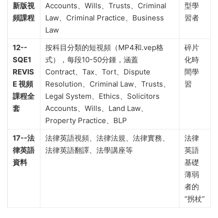
新版視
Accounts、Wills、Trusts、Criminal
型學
頻課程
Law、Criminal Practice、Business
習者
Law
12--
按科目分類的短視頻（MP4和.vep格
碎片
SQE1
式），每段10-50分鍾，涵蓋
化時
REVIS
Contract、Tax、Tort、Dispute
間學
E 視頻
Resolution、Criminal Law、Trusts、
習
課程全
Legal System、Ethics、Solicitors
套
Accounts、Wills、Land Law、
Property Practice、BLP
17--法
法律英語視頻、法律法規、法律實務、
法律
律英語
法律英語翻譯、法學講座等
英語
資料
基礎
薄弱
者的
“拐杖”