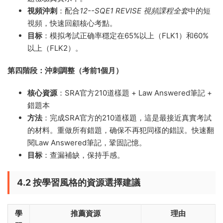
視頻沖刺
：配合
12--SQE1 REVISE 視頻課程全套
中的短
視頻，快速回顧核心考點。
目标
：模拟考試正确率穩定在65%以上（FLK1）和60%
以上（FLK2）。
第四階段：沖刺調整（考前1個月）
核心資源
：SRA官方210道樣題 + Law Answered筆記 +
錯題本
方法
：完成SRA官方的210道樣題，這是最接近真實考試
的材料。重做所有錯題，确保不再犯同樣的錯誤。快速翻
閱Law Answered筆記，鞏固記憶。
目标
：查漏補缺，保持手感。
4.2 按學習風格的資源選擇建議
學
推薦資源
理由