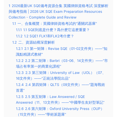
1
2026最新UK SQE備考資源合集 英國律師資格考試 深度解析
與備考指南 | 2026 UK SQE Exam Preparation Resources
Collection - Complete Guide and Review
1.1
一、合集概覽：英國律師資格考試的“通關武器庫”
1.1.1
1.1 SQE到底是什麽？爲什麽它這麽重要？
1.1.2
1.2 SQE1 FLK1和FLK2考什麽？
1.2
二、資源結構深度解析
1.2.1
2.1 第一矩陣：Revise SQE（01-02文件夾）——“知
識點精講式教材”
1.2.2
2.2 第二矩陣：Barbri（03-06、14文件夾）——“市
場占有率第一的商業化課程”
1.2.3
2.3 第三矩陣：University of Law（UOL）（07、
16文件夾）——“正統法學院出品”
1.2.4
2.4 第四矩陣：QLTS（09文件夾）——“題海戰術
首選”
1.2.5
2.5 第五矩陣：Law Answered / SQE
Answered（11、13文件夾）——“中國學生友好型筆記”
1.2.6
2.6 第六矩陣：Oxford University Press（OUP）
（15文件夾）——“學術派題庫”