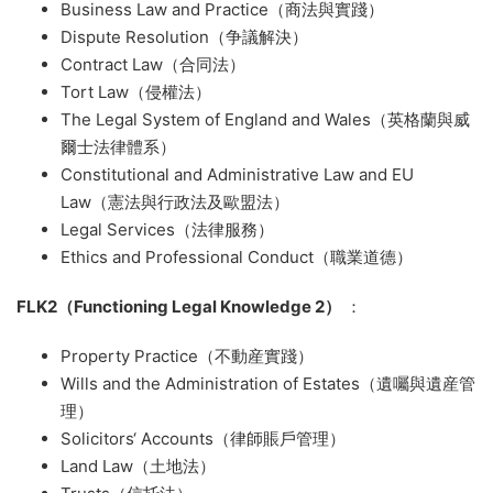
Business Law and Practice（商法與實踐）
Dispute Resolution（争議解決）
Contract Law（合同法）
Tort Law（侵權法）
The Legal System of England and Wales（英格蘭與威
爾士法律體系）
Constitutional and Administrative Law and EU
Law（憲法與行政法及歐盟法）
Legal Services（法律服務）
Ethics and Professional Conduct（職業道德）
FLK2（Functioning Legal Knowledge 2）
：
Property Practice（不動産實踐）
Wills and the Administration of Estates（遺囑與遺産管
理）
Solicitors‘ Accounts（律師賬戶管理）
Land Law（土地法）