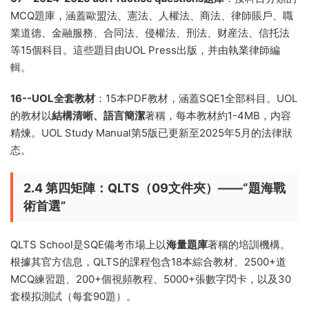
MCQ題庫，涵蓋歐盟法、憲法、人權法、商法、律師賬戶、職
業道德、金融服務、合同法、侵權法、刑法、财産法、信托法
等15個科目。這些題目由UOL Press出版，并由執業律師編
輯。
16--UOL全套教材
：15本PDF教材，涵蓋SQE1全部科目。UOL
的教材以
結構清晰、語言簡潔
著稱，每本教材約1-4MB，内容
精煉。UOL Study Manual第5版已更新至2025年5月的法律狀
态。
2.4 第四矩陣：QLTS（09文件夾）——“題海戰
術首選”
QLTS School是SQE備考市場上以
海量題庫
著稱的培訓機構。
根據其官方信息，QLTS的課程包含18本綜合教材、2500+道
MCQ練習題、200+個視頻教程、5000+張數字閃卡，以及30
套模拟測試（每套90題）。