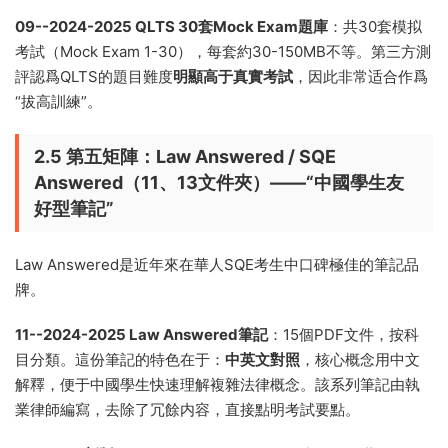
09--2024-2025 QLTS 30套Mock Exam題庫
：共30套模拟
考試（Mock Exam 1-30），每套約30-150MB不等。第三方測
評認爲QLTS的題目難度
明顯高于真實考試
，因此非常适合作爲
“拔高訓練”。
2.5 第五矩陣：Law Answered / SQE
Answered（11、13文件夾）——“中國學生友
好型筆記”
Law Answered是近年來在華人SQE考生中口碑極佳的筆記品
牌。
11--2024-2025 Law Answered筆記
：15個PDF文件，按科
目分類。這份筆記的特色在于：
中英文對照
，核心概念用中文
解釋，便于中國學生快速理解複雜法律概念。該系列筆記由執
業律師編寫，去除了冗餘内容，直接點明考試要點。