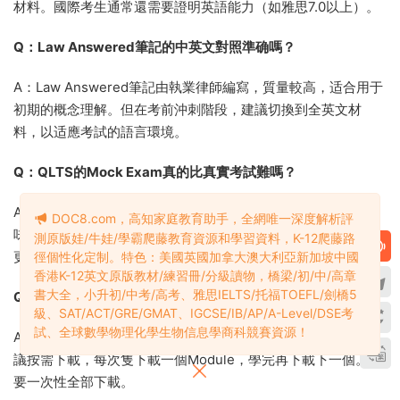
材料。國際考生通常還需要證明英語能力（如雅思7.0以上）。
Q：Law Answered筆記的中英文對照準确嗎？
A：Law Answered筆記由執業律師編寫，質量較高，适合用于
初期的概念理解。但在考前沖刺階段，建議切換到全英文材
料，以适應考試的語言環境。
Q：QLTS的Mock Exam真的比真實考試難嗎？
A：第三方評價确認QLTS的題目“明顯比真實考試更難”。這意
DOC8.com，高知家庭教育助手，全網唯一深度解析評
味着，如果能在QLTS模拟考試中取得不錯的成績，真實考試會
測原版娃/牛娃/學霸爬藤教育資源和學習資料，K-12爬藤路
更從容。但不必因爲QLTS的低分而氣餒。
徑個性化定制。特色：美國英國加拿大澳大利亞新加坡中國
香港K-12英文原版教材/練習冊/分級讀物，橋梁/初/中/高章
書大全，小升初/中考/高考、雅思IELTS/托福TOEFL/劍橋5
Q：Barbri的視頻課程文件太大，怎麽用？
級、SAT/ACT/GRE/GMAT、IGCSE/IB/AP/A-Level/DSE考
試、全球數學物理化學生物信息學商科競賽資源！
A：10文件夾中的視頻文件多爲.vep格式，總容量數百GB。建
議按需下載，每次隻下載一個Module，學完再下載下一個。不
要一次性全部下載。