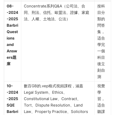
08-
Concentrate系列Q&A（公司法、合
按科
-2024
同、刑法、信托、歐盟法、證據、家庭
目分
-2025
法、人權、土地法、公法）
類的
Barbri
問答
Quest
集，
ions
适合
and
學完
Answ
一個
ers題
科目
庫
後立
刻自
測
10-
數百GB的.vep格式視頻課程，涵蓋
視覺
-2024
Legal System、Ethics、
學
-2025
Constitutional Law、Contract、
習，
SQE
Tort、Dispute Resolution、Land
适合
Barbri
Law、Property Practice、Solicitors
聽課