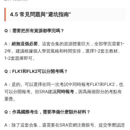
4.5 常見問題與“避坑指南”
Q：需要把所有資源都學完嗎？
A：
絕無這個必要
。這套合集的資源體量巨大，全部學完需要1-
2年。建議根據個人學習風格和時間安排，選擇1-2套主教材、
1-2套題庫即可。
Q：FLK1和FLK2可以分開考嗎？
A：是的。可以選擇在同一次考試中同時報考FLK1和FLK2，也
可以分開報考。但SRA建議
同時報考
，因爲兩個部分的考點有
重疊。
Q：作爲國際考生，需要準備什麽額外材料？
A：除了這套合集，還需要在SRA官網注冊賬号、提交學曆認證