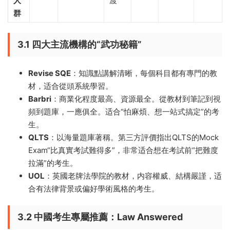
人
渡
群
3.1 四大主流機構的“武功秘籍”
Revise SQE
：知識點講解清晰，每個科目都有專門的教
材，适合從頭系統學習。
Barbri
：商業化程度最高、資源最全。從教材到筆記到視
頻到題庫，一應俱全。适合“怕麻煩、想一站式搞定”的考
生。
QLTS
：以海量題庫著稱。第三方評價指出QLTS的Mock
Exam“比真實考試難得多”，非常适合想在考試前“把難度
拉滿”的考生。
UOL
：英國老牌法學院的教材，内容權威、結構嚴謹，适
合有法律背景或偏好學術風格的考生。
3.2 中國考生專屬推薦：Law Answered