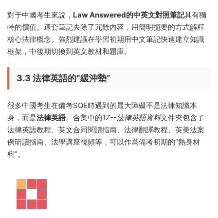
對于中國考生來說，
Law Answered的中英文對照筆記
具有獨
特的價值。這套筆記去除了冗餘内容，用簡明扼要的方式解釋
核心法律概念。強烈建議在學習初期用中文筆記快速建立知識
框架，中後期切換到英文教材和題庫。
3.3 法律英語的“緩沖墊”
很多中國考生在備考SQE時遇到的最大障礙不是法律知識本
身，而是
法律英語
。合集中的
17--法律英語資料
文件夾包含了
法律英語教程、英文合同閱讀指南、法律翻譯教程、英美法案
例研讀指南、法學講座視頻等，可以作爲備考初期的“熱身材
料”。