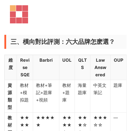
三、橫向對比評測：六大品牌怎麽選？
維
Revi
Barbri
UOL
QLT
Law
OUP
度
se
S
Answ
SQE
ered
資
教材
教材+筆
教材
海量
中英文
題庫
源
+模
記+題庫
+題
題庫
筆記
類
拟題
+視頻
庫
型
教
★★
★★★★
★★
★★
★★★
—
材
★★
★
★★
★☆
☆☆