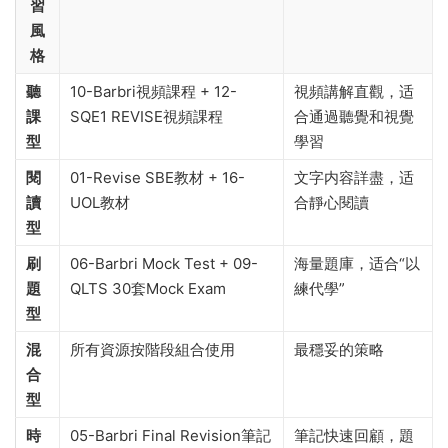
習
風
格
聽
10-Barbri視頻課程 + 12-
視頻講解直觀，适
課
SQE1 REVISE視頻課程
合通過聽覺和視覺
型
學習
閱
01-Revise SBE教材 + 16-
文字内容詳盡，适
讀
UOL教材
合靜心閱讀
型
刷
06-Barbri Mock Test + 09-
海量題庫，适合“以
題
QLTS 30套Mock Exam
練代學”
型
混
所有資源按階段組合使用
最穩妥的策略
合
型
時
05-Barbri Final Revision筆記
筆記快速回顧，題