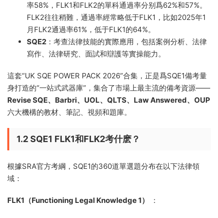
率58%，FLK1和FLK2的單科通過率分别爲62%和57%。
FLK2往往稍難，通過率經常略低于FLK1，比如2025年1
月FLK2通過率61%，低于FLK1的64%。
SQE2
：考查法律技能的實際應用，包括案例分析、法律
寫作、法律研究、面試和辯護等實操能力。
這套“UK SQE POWER PACK 2026”合集，正是爲SQE1備考量
身打造的“一站式武器庫”，集合了市場上最主流的備考資源——
Revise SQE、Barbri、UOL、QLTS、Law Answered、OUP
六大機構的教材、筆記、視頻和題庫。
1.2 SQE1 FLK1和FLK2考什麽？
根據SRA官方考綱，SQE1的360道單選題分布在以下法律領
域：
FLK1（Functioning Legal Knowledge 1）
：