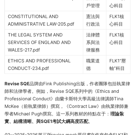
戶管理
心科目
CONSTITUTIONAL AND
憲法與
FLK1核
ADMINISTRATIVE LAW-205.pdf
行政法
心科目
THE LEGAL SYSTEM AND
法律體
FLK1核
SERVICES OF ENGLAND AND
系與法
心科目
WALES-217.pdf
律服務
ETHICS AND PROFESSIONAL
職業道
FLK1“壓
CONDUCT-234.pdf
德
軸”科目
Revise SQE
品牌由Fink Publishing出版，作者團隊包括執業律
師和法律學者。例如，Revise SQE系列中的《Ethics and
Professional Conduct》由蘭卡斯特大學高級法律講師Tina
McKee（前執業律師）撰寫，《Contract Law》由執業律師兼
學者Michael Pugh撰寫。這一系列教材的特點在于：
理論紮
實、結構清晰、與SQE1考試大綱高度匹配
。
02--2025-2026第三版revise mock題目書
文件夾包含FLK1和