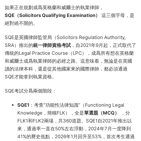
如果正在規劃成爲英格蘭和威爾士的執業律師，
SQE（Solicitors Qualifying Examination）
這三個字母，是
絕對繞不開的。
SQE是英國律師監管局（Solicitors Regulation Authority,
SRA）推出的
統一律師資格考試
，自2021年9月起，正式取代了
傳統的Legal Practice Course（LPC），成爲所有想在英格蘭
和威爾士成爲執業律師的必經之路。這意味着，無論是在英國
讀的法律本科，還是從其他國家來的國際律師，都必須通過
SQE才能拿到執業資格。
SQE考試分爲兩個階段：
SQE1
：考查“功能性法律知識”（Functioning Legal
Knowledge，簡稱FLK），全是
單選題（MCQ）
，分
FLK1和FLK2兩場，共360道題。SQE1自2021年推出以
來，通過率一直在50%左右浮動，2024年7月一度降到
41%的曆史低點，2026年1月回升至53%，首次考生通過