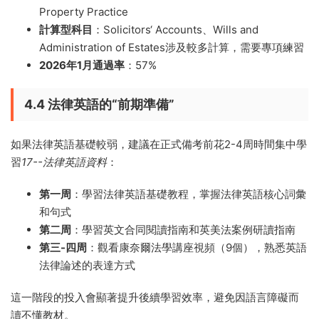
Property Practice
計算型科目
：Solicitors‘ Accounts、Wills and
Administration of Estates涉及較多計算，需要專項練習
2026年1月通過率
：57%
4.4 法律英語的“前期準備”
如果法律英語基礎較弱，建議在正式備考前花2-4周時間集中學
習
17--法律英語資料
：
第一周
：學習法律英語基礎教程，掌握法律英語核心詞彙
和句式
第二周
：學習英文合同閱讀指南和英美法案例研讀指南
第三-四周
：觀看康奈爾法學講座視頻（9個），熟悉英語
法律論述的表達方式
這一階段的投入會顯著提升後續學習效率，避免因語言障礙而
讀不懂教材。