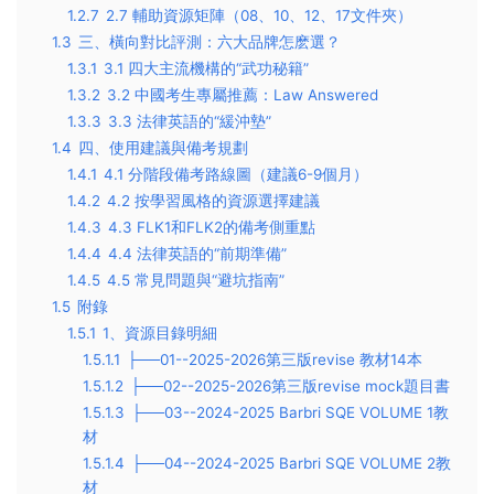
1.2.7
2.7 輔助資源矩陣（08、10、12、17文件夾）
1.3
三、橫向對比評測：六大品牌怎麽選？
1.3.1
3.1 四大主流機構的“武功秘籍”
1.3.2
3.2 中國考生專屬推薦：Law Answered
1.3.3
3.3 法律英語的“緩沖墊”
1.4
四、使用建議與備考規劃
1.4.1
4.1 分階段備考路線圖（建議6-9個月）
1.4.2
4.2 按學習風格的資源選擇建議
1.4.3
4.3 FLK1和FLK2的備考側重點
1.4.4
4.4 法律英語的“前期準備”
1.4.5
4.5 常見問題與“避坑指南”
1.5
附錄
1.5.1
1、資源目錄明細
1.5.1.1
├──01--2025-2026第三版revise 教材14本
1.5.1.2
├──02--2025-2026第三版revise mock題目書
1.5.1.3
├──03--2024-2025 Barbri SQE VOLUME 1教
材
1.5.1.4
├──04--2024-2025 Barbri SQE VOLUME 2教
材