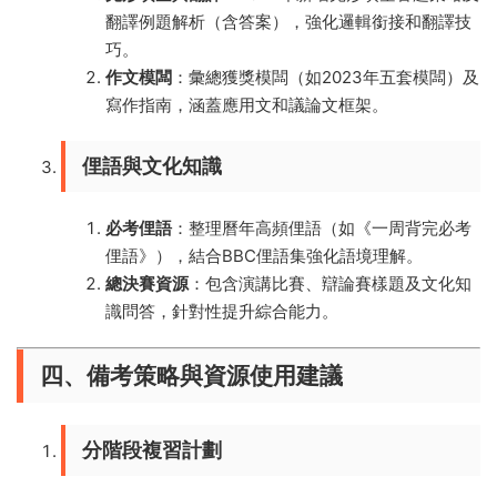
翻譯例題解析（含答案），強化邏輯銜接和翻譯技
巧。
作文模闆
：彙總獲獎模闆（如2023年五套模闆）及
寫作指南，涵蓋應用文和議論文框架。
俚語與文化知識
必考俚語
：整理曆年高頻俚語（如《一周背完必考
俚語》），結合BBC俚語集強化語境理解。
總決賽資源
：包含演講比賽、辯論賽樣題及文化知
識問答，針對性提升綜合能力。
四、備考策略與資源使用建議
分階段複習計劃