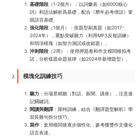
基礎階段
（1-2個月）：以詞彙表（如6000核心
詞）和語法解析爲基礎，配合《曆年必考俚語》鞏
固語言基礎。
強化階段
（1個月）：按題型刷真題（如2017-
2024年），重點突破聽力（利用MP3反複訓練）
和弱項模塊（如智力測試或改錯題）。
沖刺階段
（2周）：使用押題卷和作文模闆模拟考
試，分析樣題命題規律（如2024年新增題型）。
模塊化訓練技巧
聽力
：分場景精聽（對話、新聞、講座），注意速
記關鍵詞。
閱讀與翻譯
：限時訓練，結合《翻譯題型解析》學
習長難句拆分技巧。
寫作
：套用模闆後逐步個性化，參考獲獎作文優化
語言表達。