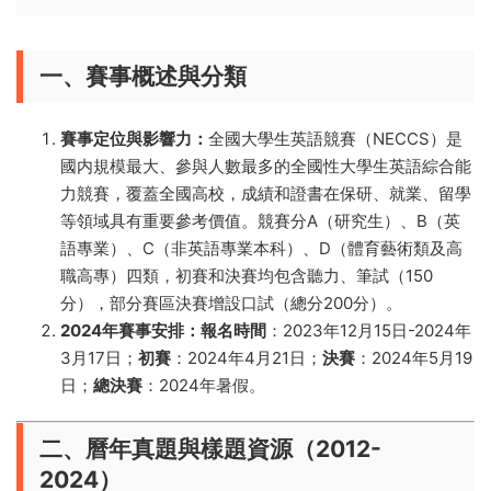
一、賽事概述與分類
賽事定位與影響力：
全國大學生英語競賽（NECCS）是
國内規模最大、參與人數最多的全國性大學生英語綜合能
力競賽，覆蓋全國高校，成績和證書在保研、就業、留學
等領域具有重要參考價值。競賽分A（研究生）、B（英
語專業）、C（非英語專業本科）、D（體育藝術類及高
職高專）四類，初賽和決賽均包含聽力、筆試（150
分），部分賽區決賽增設口試（總分200分）。
2024年賽事安排：
報名時間
：2023年12月15日-2024年
3月17日；
初賽
：2024年4月21日；
決賽
：2024年5月19
日；
總決賽
：2024年暑假。
二、曆年真題與樣題資源（2012-
2024）