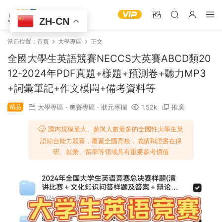
ZH-CN
當前位置：
首頁
大學專區
正文
全國大學生英語競賽NECCS大英賽ABCD類20
12-2024年PDF真題+樣題+預測卷+聽力MP3
+詞彙筆記+作文模闆+備考資料等
精品
大學專區
·
奧賽專區
·
狀元專欄
1.52k
推廣
國内規模最大、參與人數最多的全國性大學生英
語綜合能力競賽，覆蓋全國高校，成績和證書在保
研、就業、留學等領域具有重要參考價值