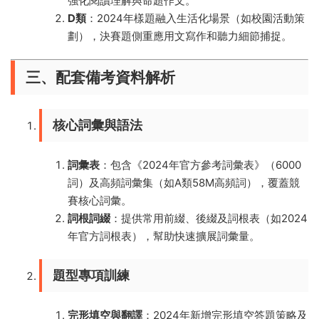
強化閱讀理解與命題作文。
D類
：2024年樣題融入生活化場景（如校園活動策
劃），決賽題側重應用文寫作和聽力細節捕捉。
三、配套備考資料解析
核心詞彙與語法
詞彙表
：包含《2024年官方參考詞彙表》（6000
詞）及高頻詞彙集（如A類58M高頻詞），覆蓋競
賽核心詞彙。
詞根詞綴
：提供常用前綴、後綴及詞根表（如2024
年官方詞根表），幫助快速擴展詞彙量。
題型專項訓練
完形填空與翻譯
：2024年新增完形填空答題策略及