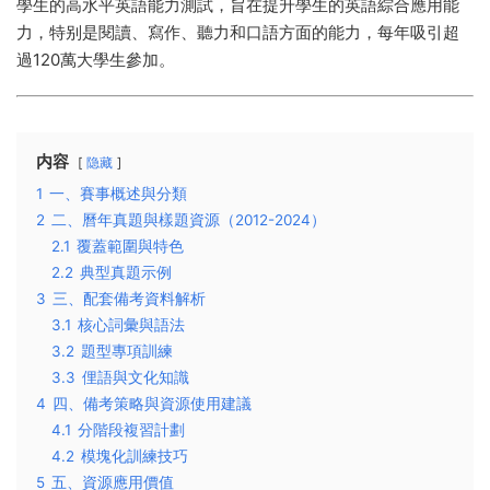
學生的高水平英語能力測試，旨在提升學生的英語綜合應用能
力，特别是閱讀、寫作、聽力和口語方面的能力，每年吸引超
過120萬大學生參加。
内容
隐藏
1
一、賽事概述與分類
2
二、曆年真題與樣題資源（2012-2024）
2.1
覆蓋範圍與特色
2.2
典型真題示例
3
三、配套備考資料解析
3.1
核心詞彙與語法
3.2
題型專項訓練
3.3
俚語與文化知識
4
四、備考策略與資源使用建議
4.1
分階段複習計劃
4.2
模塊化訓練技巧
5
五、資源應用價值