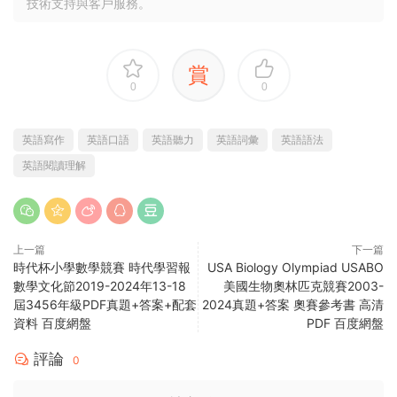
技術支持與客戶服務。
賞
0
0
英語寫作
英語口語
英語聽力
英語詞彙
英語語法
英語閱讀理解
上一篇
下一篇
時代杯小學數學競賽 時代學習報
USA Biology Olympiad USABO
數學文化節2019-2024年13-18
美國生物奧林匹克競賽2003-
屆3456年級PDF真題+答案+配套
2024真題+答案 奧賽參考書 高清
資料 百度網盤
PDF 百度網盤
評論
0