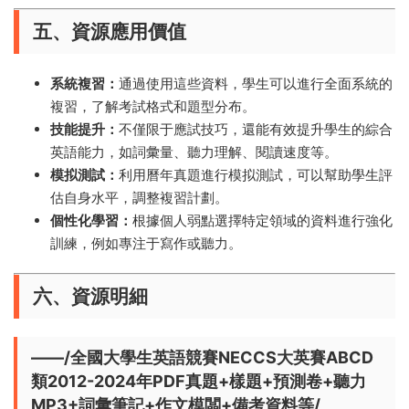
五、資源應用價值
系統複習：
通過使用這些資料，學生可以進行全面系統的
複習，了解考試格式和題型分布。
技能提升：
不僅限于應試技巧，還能有效提升學生的綜合
英語能力，如詞彙量、聽力理解、閱讀速度等。
模拟測試：
利用曆年真題進行模拟測試，可以幫助學生評
估自身水平，調整複習計劃。
個性化學習：
根據個人弱點選擇特定領域的資料進行強化
訓練，例如專注于寫作或聽力。
六、資源明細
——/全國大學生英語競賽NECCS大英賽ABCD
類2012-2024年PDF真題+樣題+預測卷+聽力
MP3+詞彙筆記+作文模闆+備考資料等/