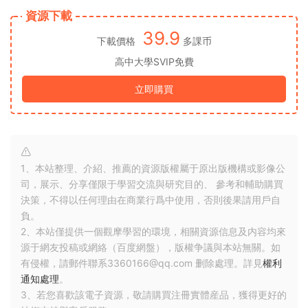
資源下載
39.9
下載價格
多課币
高中大學SVIP免費
立即購買
1、本站整理、介紹、推薦的資源版權屬于原出版機構或影像公
司，展示、分享僅限于學習交流與研究目的、 參考和輔助購買
決策，不得以任何理由在商業行爲中使用，否則後果請用戶自
負。
2、本站僅提供一個觀摩學習的環境，相關資源信息及内容均來
源于網友投稿或網絡（百度網盤），版權争議與本站無關。如
有侵權，請郵件聯系3360166@qq.com 删除處理。詳見
權利
通知處理
。
3、若您喜歡該電子資源，敬請購買注冊實體産品，獲得更好的