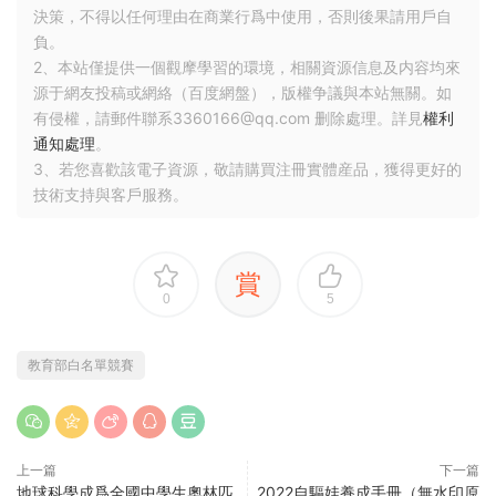
決策，不得以任何理由在商業行爲中使用，否則後果請用戶自
負。
2、本站僅提供一個觀摩學習的環境，相關資源信息及内容均來
源于網友投稿或網絡（百度網盤），版權争議與本站無關。如
有侵權，請郵件聯系3360166@qq.com 删除處理。詳見
權利
通知處理
。
3、若您喜歡該電子資源，敬請購買注冊實體産品，獲得更好的
技術支持與客戶服務。
賞
0
5
教育部白名單競賽
上一篇
下一篇
地球科學成爲全國中學生奧林匹
2022自驅娃養成手冊（無水印原