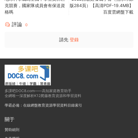
克競賽，國家隊成員會有保送資
版284頁）【高清PDF-19.4MB】
格嗎
百度雲網盤下載
評論
0
請先
登錄
多課吧DOC8.com——高知家庭教育助手
全網唯一深度解析K12爬藤教育資源和學習資料
學霸必備：在線網盤教育資源學習資料目錄索引
關于
贊助細則