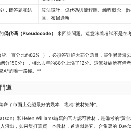
50%)，簡答題和結
算法設計、僞代碼與流程圖、編程概念、數
庫、布爾邏輯
的
僞代碼（Pseudocode）
來回答問題。這意味着考試不是在
*（統一百分比約82%+），必須答對絕大部分題目，競争異常激
分（總分150分），相比去年的88分上漲了12分。這無疑給所有備
A*的唯一路徑。**
的門道
集齊了市面上公認最好的幾本，堪稱“教材矩陣”。
atson）和Helen Williams編寫的官方認可教材，是備考的“黃
解深入淺出，如果隻打算買一本教材，首選就是它。合集裏的
Davi