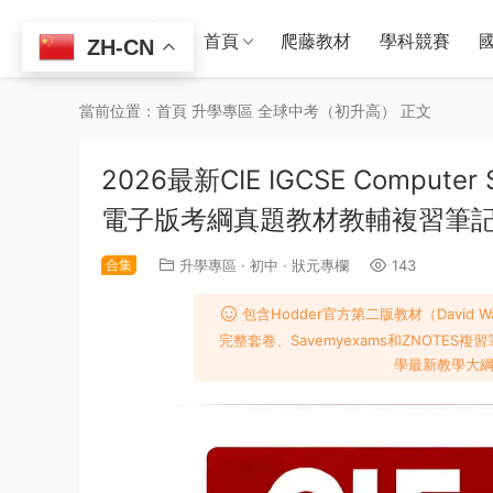
首頁
爬藤教材
學科競賽
ZH-CN
當前位置：
首頁
升學專區
全球中考（初升高）
正文
2026最新CIE IGCSE Comput
電子版考綱真題教材教輔複習筆記
合集
升學專區
·
初中
·
狀元專欄
143
包含Hodder官方第二版教材（David Wat
完整套卷、Savemyexams和ZNOTES
學最新教學大綱