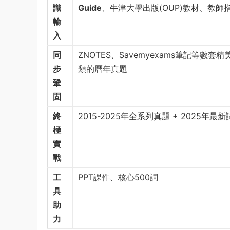
識
Guide
、牛津大學出版(OUP)教材、教師
輸
入
同
ZNOTES、Savemyexams筆記等數
步
類的曆年真題
鞏
固
終
2015-2025年全系列真題 + 2025年最
極
實
戰
工
PPT課件、核心500詞
具
助
力