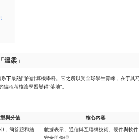
年
月
「溫柔」
0478)，是劍橋體系下最熱門的計算機學科。它之所以受全球學生青睐，在于其
編程考核讓學習變得“落地”。
題型與分值
核心内容
50%)，簡答題和結
數據表示、通信與互聯網技術、硬件與軟件
安全與倫理