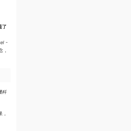
蓋了
el -
念，
機科
果，