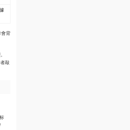
據
考會背
烈。
考者敲
金标
d