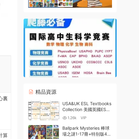
精品資源
心裏
USA&UK ESL Textbooks
Collection 美國英國ESL
教材PDF資源合集 持續搜
1.26k
VIP
集更新中 百度雲網盤下載
Ballpark Mysteries 棒球
場之謎1-17冊+特别版4冊
計算