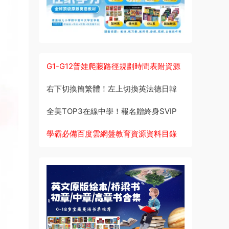
G1-G12普娃爬藤路徑規劃時間表附資源
右下切換簡繁體！左上切換英法德日韓
全美TOP3在線中學！報名贈終身SVIP
學霸必備百度雲網盤教育資源資料目錄