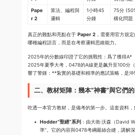
Pape
算法、編程與
1小時45
75分 (
r 2
邏輯
分鍾
構化問題
真正的難點和亮點在于
Paper 2
，需要用官方規定
哪種編程語言，而是在考察邏輯思維能力。
2025年的分數線印證了它的挑戰性：爲了獲得A
2025年夏季大考，0478的A線更是飙升至100
響了警鍾：**紮實的基礎和精準的應試策略，是沖擊
二、教材矩陣：幾本“神書”與它們
吃透一本官方教材，是備考的第一步。這套資料，
Hodder“聖經”系列
：由大衛·沃森（David W
準”。它的内容與0478考綱嚴絲合縫，講