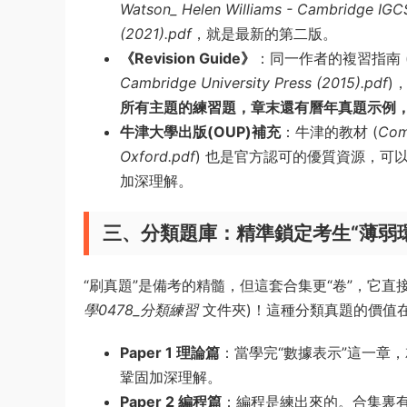
Watson_ Helen Williams - Cambridge IG
(2021).pdf
，就是最新的第二版。
《Revision Guide》
：同一作者的複習指南 
Cambridge University Press (2015).pdf
)
所有主題的練習題，章末還有曆年真題示例
牛津大學出版(OUP)補充
：牛津的教材 (
Com
Oxford.pdf
) 也是官方認可的優質資源，可
加深理解。
三、分類題庫：精準鎖定考生“薄弱
“刷真題”是備考的精髓，但這套合集更“卷”，它直接将15
學0478_分類練習
文件夾)！這種分類真題的價值
Paper 1 理論篇
：當學完“數據表示”這一章
鞏固加深理解。
Paper 2 編程篇
：編程是練出來的。合集裏有專