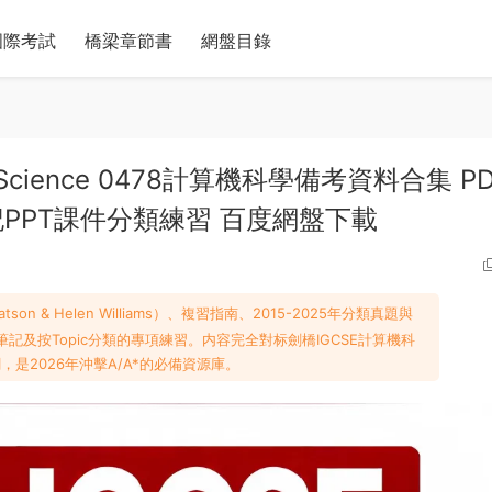
國際考試
橋梁章節書
網盤目錄
er Science 0478計算機科學備考資料合集 P
PPT課件分類練習 百度網盤下載
son & Helen Williams）、複習指南、2015-2025年分類真題與
複習筆記及按Topic分類的專項練習。内容完全對标劍橋IGCSE計算機科
，是2026年沖擊A/A*的必備資源庫。