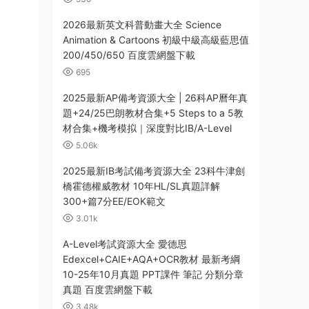
2026最新英文科普動畫大全 Science
Animation & Cartoons 初級中級高級藍思值
200/450/650 百度雲網盤下載
695
2025最新AP備考資源大全 | 26科AP曆年真
題+24/25巴朗教材合集+5 Steps to a 5教
材合集+機考模拟｜深度對比IB/A-Level
5.06k
2025最新IB考試備考資源大全 23科牛津劍
橋霍德權威教材 10年HL/SL真題詳解
300+篇7分EE/EOK範文
3.01k
A-Level考試資源大全 愛德思
Edexcel+CAIE+AQA+OCR教材 最新考綱
10-25年10月真題 PPT課件 筆記 分類分章
真題 百度雲網盤下載
3.48k