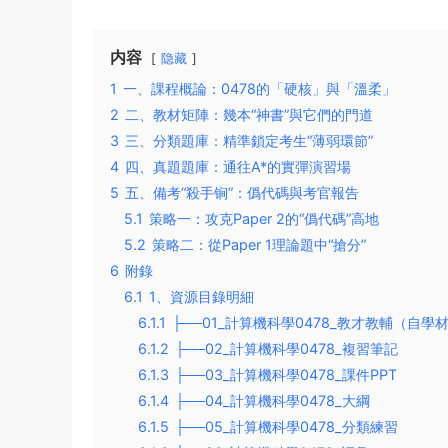
内容
隐藏
1
一、課程概論：0478的「硬核」與「溫柔」
2
二、教材矩陣：幾本“神書”與它們的門道
3
三、分類題庫：精準鎖定考生“薄弱環節”
4
四、真題題庫：通往A*的實彈演習場
5
五、備考“殺手锏”：僞代碼與考官報告
5.1
策略一：攻克Paper 2的“僞代碼”高地
5.2
策略二：從Paper 1理論題中“搶分”
6
附錄
6.1
1、資源目錄明細
6.1.1
├──01_計算機科學0478_教才教輔（自學
6.1.2
├──02_計算機科學0478_複習筆記
6.1.3
├──03_計算機科學0478_課件PPT
6.1.4
├──04_計算機科學0478_大綱
6.1.5
├──05_計算機科學0478_分類練習