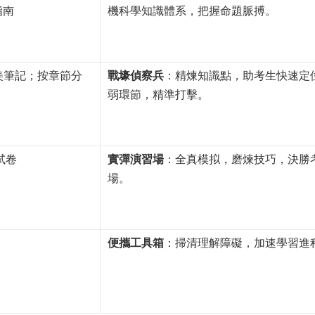
指南
機科學知識體系，把握命題脈搏。
套精美筆記；按章節分
戰壕偵察兵
：精煉知識點，助考生快速定
弱環節，精準打擊。
新試卷
實彈演習場
：全真模拟，磨煉技巧，決勝
場。
便攜工具箱
：掃清理解障礙，加速學習進