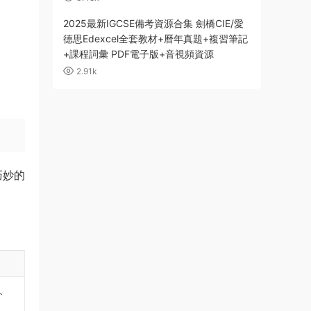
2025最新IGCSE備考資源合集 劍橋CIE/愛
德思Edexcel全套教材+曆年真題+複習筆記
+課程詞彙 PDF電子版+音視頻資源
2.91k
巧妙的
、