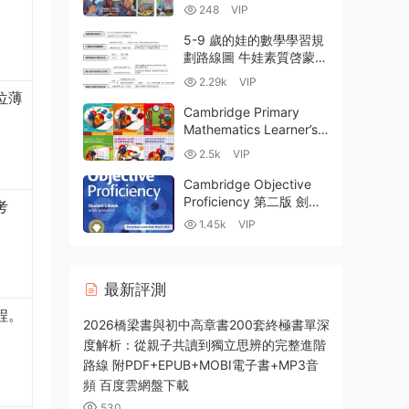
英文初章書EPUB+MOBI
248
VIP
電子版 MP3音頻 百度雲
網盤下載
5-9 歲的娃的數學學習規
劃路線圖 牛娃素質啓蒙手
冊精選
2.29k
VIP
位薄
Cambridge Primary
Mathematics Learner’s
Book 劍橋國際小學數學
2.5k
VIP
原版教材1-6全套 全彩
PDF 百度雲網盤下載
Cambridge Objective
Proficiency 第二版 劍橋
考
CPE備考官方教材PDF 白
1.45k
VIP
闆軟件+學生書+練習書
+教師書+測試+全套音頻
百度雲網盤下載
最新評測
程。
2026橋梁書與初中高章書200套終極書單深
度解析：從親子共讀到獨立思辨的完整進階
路線 附PDF+EPUB+MOBI電子書+MP3音
頻 百度雲網盤下載
530