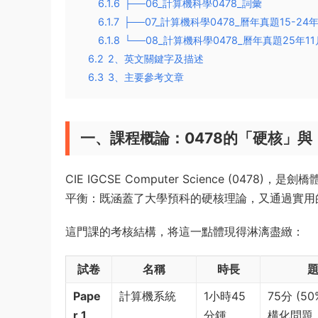
6.1.6
├──06_計算機科學0478_詞彙
6.1.7
├──07_計算機科學0478_曆年真題15-24
6.1.8
└──08_計算機科學0478_曆年真題25年11
6.2
2、英文關鍵字及描述
6.3
3、主要參考文章
一、課程概論：0478的「硬核」與
CIE IGCSE Computer Science (
平衡：既涵蓋了大學預科的硬核理論，又通過實用的
這門課的考核結構，将這一點體現得淋漓盡緻：
試卷
名稱
時長
Pape
計算機系統
1小時45
75分 (
r 1
分鍾
構化問題