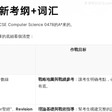
omputer Science 0478的A*來的。
庫的底細看個清楚：
作戰目标
分數線
戰略地圖與戰績參考
：讓考生明确考點，
有底。
er聖經”、
Revision
理論基礎與戰術指導
：幫考生構建完整的