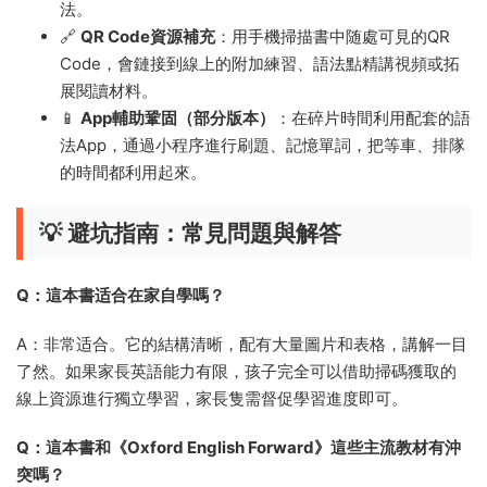
法。
🔗
QR Code資源補充
：用手機掃描書中随處可見的QR
Code，會鏈接到線上的附加練習、語法點精講視頻或拓
展閱讀材料。
📱
App輔助鞏固（部分版本）
：在碎片時間利用配套的語
法App，通過小程序進行刷題、記憶單詞，把等車、排隊
的時間都利用起來。
💡 避坑指南：常見問題與解答
Q：這本書适合在家自學嗎？
A：非常适合。它的結構清晰，配有大量圖片和表格，講解一目
了然。如果家長英語能力有限，孩子完全可以借助掃碼獲取的
線上資源進行獨立學習，家長隻需督促學習進度即可。
Q：這本書和《Oxford English Forward》這些主流教材有沖
突嗎？