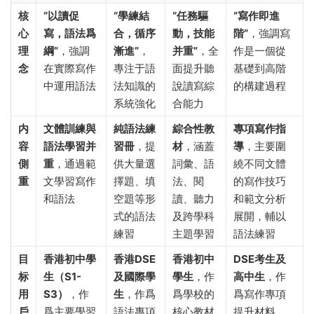
核
“以讀促
“學練結
“任務驅
“寫作即進
心
寫，語法爲
合，循序
動，技能
階”
，強調寫
理
綱”
，強調
漸進”
，
并重”
，全
作是一個從
念
在實際寫作
專注于語
面提升聽
基礎到高階
中運用語法
法知識的
說讀寫綜
的構建過程
系統強化
合能力
内
文體訓練與
純語法練
綜合性教
專項寫作指
容
語法學習并
習冊
，提
材
，涵蓋
導
，主要圍
側
重
，通過範
供大量選
詞彙、語
繞不同文體
重
文學習寫作
擇題、填
法、閱
的寫作技巧
和語法
空題等形
讀、聽力
和範文分析
式的語法
及跨學科
展開，輔以
練習
主題學習
語法練習
目
香港初中學
香港DSE
香港初中
DSE考生及
标
生（S1-
及國際學
學生
，作
高中生
，作
用
S3）
，作
生
，作爲
爲學校的
爲寫作專項
戶
爲主要學習
語法專項
核心教材
提升材料