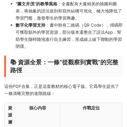
“圖文并茂”的教學風格
：全書配有大量精美的插圖和圖
表，将抽象的語法規則和寫作結構可視化，極大地降低了
學習門檻，激發學生的學習興趣。
數字化學習支持
：書中附有二維碼（QR Code），掃碼即
可獲取額外的學習資源，部分版本還整合了語法App，幫
助學生随時随地進行自主練習，形成線上線下聯動的學習
閉環。
📚 資源全景：一條“從觀察到實戰”的完整
路徑
這份PDF合集，正是這套教材的核心電子版。它爲學生提供了
一條清晰完整的進階路線：
資
核心内容
作戰定位
源
層