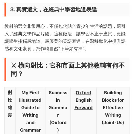
3. 真實選文，在經典中學習地道表達
教材的選文非常用心，不僅包含貼合青少年生活的話題，還引
入了經典文學作品片段。這種做法，讓學習不止于應試，更能
讓學生接觸最地道、最優美的英語表達，在潛移默化中提升語
感和文化素養，寫作時自然“下筆如有神”。
⚔️ 橫向對比：它和市面上其他教輔有何不
同？
對
My First
Success
Oxford
Building
比
Illustrated
in
English
Blocks for
維
Guide to
Gramma
Forward
Effective
度
Writing
r
Writing
and
(Oxford
(Joint-Us)
Grammar
)