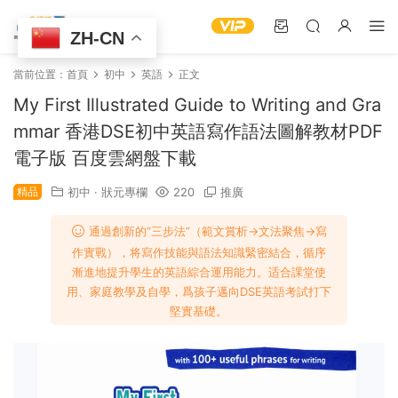
ZH-CN
當前位置：
首頁
初中
英語
正文
My First Illustrated Guide to Writing and Gra
mmar 香港DSE初中英語寫作語法圖解教材PDF
電子版 百度雲網盤下載
精品
初中
·
狀元專欄
220
推廣
通過創新的“三步法”（範文賞析→文法聚焦→寫
作實戰），将寫作技能與語法知識緊密結合，循序
漸進地提升學生的英語綜合運用能力。适合課堂使
用、家庭教學及自學，爲孩子邁向DSE英語考試打下
堅實基礎。