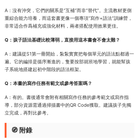
A：沒有沖突，它們的關系是“互補”而非“替代”。主流教材更側
重綜合能力培養，而這套書更像一個專項“寫作+語法”訓練營，
非常适合作爲補充或強化材料，兩者搭配使用效果更佳。
Q：孩子語法基礎比較薄弱，直接用這本書會不會太難？
A：建議從S1第一冊開始，紮紮實實把每個單元的語法點都過一
遍。它的編排是循序漸進的，隻要按部就班地學習，就能幫孩
子系統地搭建起初中階段的語法框架。
Q：本書的寫作任務有範文或參考答案嗎？
A：有的。書後通常會附有相關寫作任務的參考範文或寫作指
導，部分資源需通過掃描書中的QR Code獲取。建議孩子先獨
立完成，再對比參考。
🧭 附錄