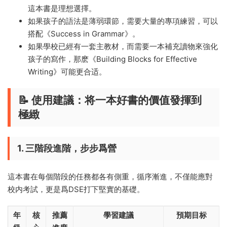
這本書是理想選擇。
如果孩子的語法是薄弱環節，需要大量的專項練習，可以
搭配《Success in Grammar》。
如果學校已經有一套主教材，而需要一本補充讀物來強化
孩子的寫作，那麽《Building Blocks for Effective
Writing》可能更合适。
📝 使用建議：将一本好書的價值發揮到
極緻
1. 三階段進階，步步爲營
這本書在每個階段的任務都各有側重，循序漸進，不僅能應對
校内考試，更是爲DSE打下堅實的基礎。
年
核
推薦
學習建議
預期目标