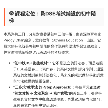
🧭 課程定位：爲DSE考試鋪設的初中階
梯
本系列共三冊，分别對應香港初中三個年級，由資深教育專家
Peggy Chan編寫，雅典教育（Athens Education）出版。它
最大的特色就是将初中階段的寫作訓練與語法學習無縫結合，
并前瞻性地銜接到DSE英語科的考核要求。
“初中版DSE銜接教材”
：它不是孤立的語法書，而是着眼
于DSE英語卷二（寫作卷）的高頻文體和評分準則，通過
系統的文體訓練和語法強化，爲未來的考試做好學術詞彙
與句法結構的雙重儲備。
“三步式”教學法 (3-Step Approach)
：每個單元都遵循
“
範文賞析 → 文法聚焦 → 寫作實戰
”的黃金三步，引導學
生在真實的文本中觀察語法現象，再通過講解内化規則，
最終在寫作任務中靈活運用。