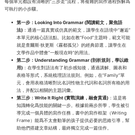
每個單元都設有清晰的“三步走”流程，将複雜的寫作過程拆解爲
可執行的小步驟。
第一步：Looking Into Grammar (閱讀範文，聚焦語
法)
：通過一篇真實或仿真的範文，讓學生在語境中“邂逅”
本單元的核心語法點。比如在教“Food”主題時，範文可能
就是查爾斯·狄更斯《霧都孤兒》的經典節選，讓學生在
文學作品中體會“一般現在時”的用法。
第二步：Understanding Grammar (剖析規則，學以緻
用)
：在學生對語法有了初步感知後，通過講解、圖表和
表格等形式，系統梳理語法規則。例如，在“Family”單
元，會用表格清晰對比名詞性物主代詞和名詞所有格的用
法，并配以相關的主題詞彙。
第三步：Write It Right (實戰演練，融會貫通)
：這是将
知識轉化爲技能的關鍵一步。根據前兩步所學，學生被引
導完成一個具體的寫作任務，書中的寫作框架（Writing
Frame）能爲不太會動筆的孩子提供必要的思維引導，幫
助他們搭建文章結構，最終獨立完成一篇佳作。