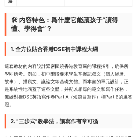
展
🛠️ 内容特色：爲什麽它能讓孩子“讀得
懂、學得會”？
1. 全方位貼合香港DSE初中課程大綱
這套教材的内容設計緊密圍繞香港教育局的課程指引，确保所
學即所考。例如，初中階段要求學生掌握記叙文（個人經曆、
故事）、描寫文、議論文等基礎文體。而本書的單元設計，正
是系統性地涵蓋了這些文體，并配以相應的範文和寫作任務，
無縫對接DSE英語寫作卷Part A（短題目寫作）和Part B的選答
題。
2. “三步式”教學法，讓寫作有章可循