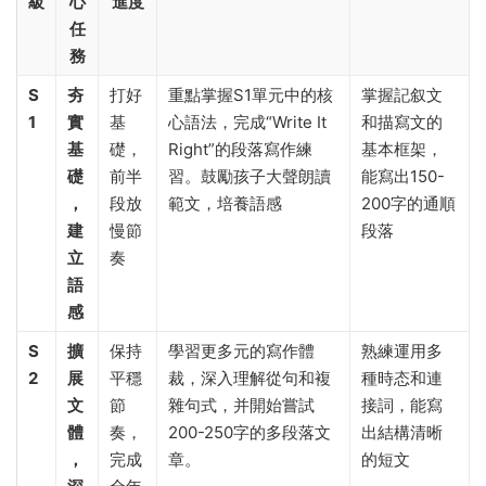
級
心
進度
任
務
S
夯
打好
重點掌握S1單元中的核
掌握記叙文
1
實
基
心語法，完成“Write It
和描寫文的
基
礎，
Right”的段落寫作練
基本框架，
礎
前半
習。鼓勵孩子大聲朗讀
能寫出150-
，
段放
範文，培養語感
200字的通順
建
慢節
段落
立
奏
語
感
S
擴
保持
學習更多元的寫作體
熟練運用多
2
展
平穩
裁，深入理解從句和複
種時态和連
文
節
雜句式，并開始嘗試
接詞，能寫
體
奏，
200-250字的多段落文
出結構清晰
，
完成
章。
的短文