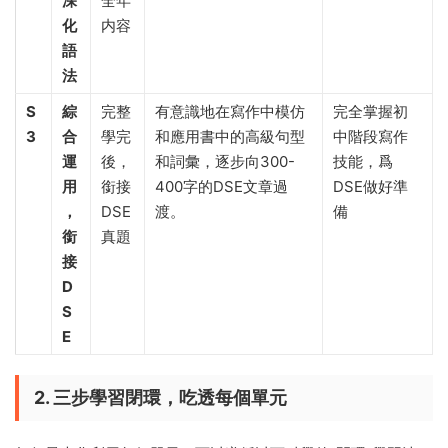
深
全年
化
内容
語
法
S
綜
完整
有意識地在寫作中模仿
完全掌握初
3
合
學完
和應用書中的高級句型
中階段寫作
運
後，
和詞彙，逐步向300-
技能，爲
用
銜接
400字的DSE文章過
DSE做好準
，
DSE
渡。
備
銜
真題
接
D
S
E
2. 三步學習閉環，吃透每個單元