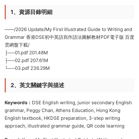
1、資源目錄明細
——/2026 Update/My First Illustrated Guide to Writing and
Grammar 香港DSE初中英語寫作語法圖解教材PDF電子版 百度
雲網盤下載/
├──01.pdf 201.48M
├──02.pdf 207.61M
└──03.pdf 236.29M
2、英文關鍵字與描述
Keywords：
DSE English writing, junior secondary English
grammar, Peggy Chan, Athens Education, Hong Kong
English textbook, HKDSE preparation, 3-step writing
approach, illustrated grammar guide, QR code learning