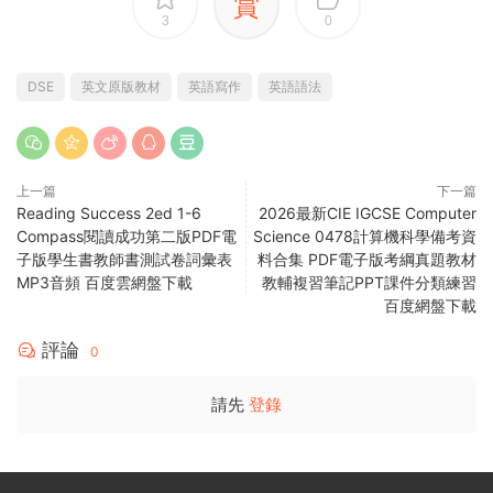
賞
3
0
DSE
英文原版教材
英語寫作
英語語法
上一篇
下一篇
Reading Success 2ed 1-6
2026最新CIE IGCSE Computer
Compass閱讀成功第二版PDF電
Science 0478計算機科學備考資
子版學生書教師書測試卷詞彙表
料合集 PDF電子版考綱真題教材
MP3音頻 百度雲網盤下載
教輔複習筆記PPT課件分類練習
百度網盤下載
評論
0
請先
登錄