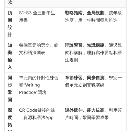
次
頂
S1-S3 全三冊學生
戰略指南、全局規劃
。按年級
層
用書
進度，用一年時間穩步推進
設
計
知
每個單元的選文、範
理論學習、知識構建
。通過觀
識
文和語法圖表
察和講解，理解寫作要點和語
輸
法規則
入
同
單元内的針對性練習
章節練習、同步自測
。學完一
步
和“Writing
個單元立刻實戰演練
鞏
Practice”闆塊
固
深
QR Code鏈接的線
課外延伸、能力拔高
。利用碎
度
上資源和語法App
片時間，鞏固學習成果
拓