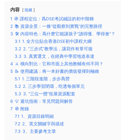
内容
隐藏
1
🧭 課程定位：爲DSE考試鋪設的初中階梯
2
📚 資源全景：一條“從觀察到實戰”的完整路徑
3
🛠️ 内容特色：爲什麽它能讓孩子“讀得懂、學得會”？
3.1
1. 全方位貼合香港DSE初中課程大綱
3.2
2. “三步式”教學法，讓寫作有章可循
3.3
3. 真實選文，在經典中學習地道表達
4
⚔️ 橫向對比：它和市面上其他教輔有何不同？
5
📝 使用建議：将一本好書的價值發揮到極緻
5.1
1. 三階段進階，步步爲營
5.2
2. 三步學習閉環，吃透每個單元
5.3
3. “三位一體”拓展資源配套
6
💡 避坑指南：常見問題與解答
7
🧭 附錄
7.1
1、資源目錄明細
7.2
2、英文關鍵字與描述
7.3
3、主要參考文章