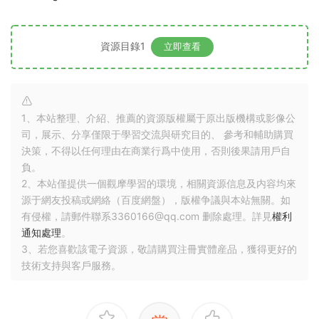
資源目錄1
立即查看
1、本站整理、介紹、推薦的資源版權屬于原出版機構或影像公
司，展示、分享僅限于學習交流與研究目的、 參考和輔助購買
決策，不得以任何理由在商業行爲中使用，否則後果請用戶自
負。
2、本站僅提供一個觀摩學習的環境，相關資源信息及内容均來
源于網友投稿或網絡（百度網盤），版權争議與本站無關。如
有侵權，請郵件聯系3360166@qq.com 删除處理。詳見
權利
通知處理
。
3、若您喜歡該電子資源，敬請購買注冊實體産品，獲得更好的
技術支持與客戶服務。