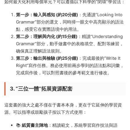
如何最大化利用每個單元？可以遵循以下科學的“閉環”學習法：
第一步：輸入與感知 (約20分鍾)
：先通讀“Looking Into
Grammar”部分的選文，同時掃一眼文中高亮顯示的語法
點，感受它在實際語境中的用法。
第二步：理解與内化 (約15分鍾)
：精讀“Understanding
Grammar”部分，動手做書中的表格填空、配對等練習，
确保真正理解語法規則。
第三步：輸出與檢驗 (約25分鍾)
：完成最後的“Write It
Right”寫作任務。務必使用前兩步學到的語法點和詞彙，
完成寫作後，可以對照書後的參考範文進行修改。
3. “三位一體”拓展資源配套
這套書的強大之處不僅在于書本本身，更在于它延伸的學習資
源。可以指導或鼓勵孩子按以下方式使用：
📚
紙質書主陣地
：精讀範文，系統學習寫作技法與語