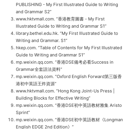
PUBLISHING - My First Illustrated Guide to Writing
and Grammar S2”
www.hktvmall.com. “香港教育圖書 - My First
Illustrated Guide to Writing and Grammar S1”
library.bethel.edu.hk. “My First Illustrated Guide to
Writing and Grammar. S1”
hkep.com. “Table of Contents for My First Illustrated
Guide to Writing and Grammar S1”
mp.weixin.qq.com. “香港DSE備考必看Success in
Grammar全套語法資料”
mp.weixin.qq.com. “Oxford English Forward第三版香
港初中英語王炸資源”
www.hktvmall.com. “Hong Kong Joint-Us Press |
Building Blocks for Effective Writing”
mp.weixin.qq.com. “香港DSE初中英語教材雅集 Aristo
Sprint”
mp.weixin.qq.com. “香港DSE初中英語教材《Longman
English EDGE 2nd Edition》”