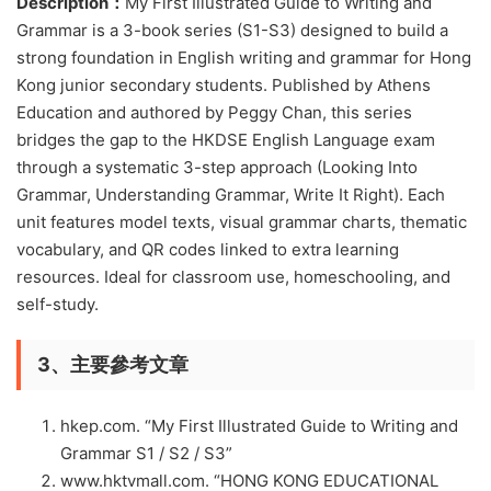
Description：
My First Illustrated Guide to Writing and
Grammar is a 3-book series (S1-S3) designed to build a
strong foundation in English writing and grammar for Hong
Kong junior secondary students. Published by Athens
Education and authored by Peggy Chan, this series
bridges the gap to the HKDSE English Language exam
through a systematic 3-step approach (Looking Into
Grammar, Understanding Grammar, Write It Right). Each
unit features model texts, visual grammar charts, thematic
vocabulary, and QR codes linked to extra learning
resources. Ideal for classroom use, homeschooling, and
self-study.
3、主要參考文章
hkep.com. “My First Illustrated Guide to Writing and
Grammar S1 / S2 / S3”
www.hktvmall.com. “HONG KONG EDUCATIONAL