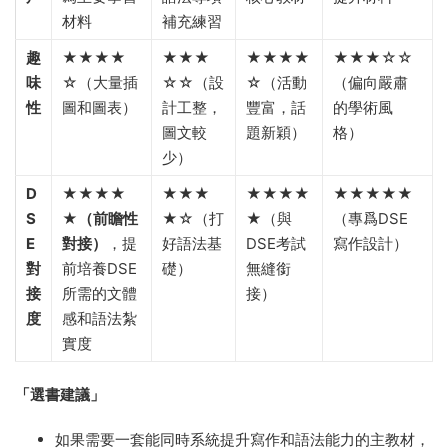
材料
補充練習
趣
★★★★
★★★
★★★★
★★★☆☆
味
☆（大量插
☆☆（設
☆（活動
（偏向嚴肅
性
圖和圖表）
計工整，
豐富，話
的學術風
圖文較
題新穎）
格）
少）
D
★★★★
★★★
★★★★
★★★★★
S
★（前瞻性
★☆（打
★（與
（專爲DSE
E
對接）
，提
好語法基
DSE考試
寫作設計）
對
前培養DSE
礎）
無縫銜
接
所需的文體
接）
度
感和語法紮
實度
「選書建議」
如果需要一套能同時系統提升寫作和語法能力的主教材，