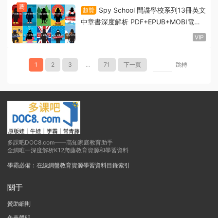
薦
Spy School 間諜學校系列13冊英文
超贊
中章書深度解析 PDF+EPUB+MOBI電子
版 MP3音頻 百度雲網盤下載
VIP
1
2
3
...
71
下一頁
跳轉
多課吧DOC8.com——高知家庭教育助手
全網唯一深度解析K12爬藤教育資源和學習資料
學霸必備：在線網盤教育資源學習資料目錄索引
關于
贊助細則
免責聲明