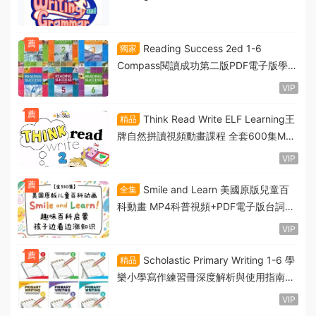
寫作語法圖解教材PDF電子版 百度雲網盤
下載
薦
Reading Success 2ed 1-6
獨家
Compass閱讀成功第二版PDF電子版學生
書教師書測試卷詞彙表 MP3音頻 百度雲
VIP
網盤下載
薦
Think Read Write ELF Learning王
精品
牌自然拼讀視頻動畫課程 全套600集MP4
資源 百度雲網盤下載
VIP
薦
Smile and Learn 美國原版兒童百
全集
科動畫 MP4科普視頻+PDF電子版台詞繪
本+配套MP3音頻 百度雲網盤下載
VIP
薦
Scholastic Primary Writing 1-6 學
精品
樂小學寫作練習冊深度解析與使用指南
PDF電子版 百度雲網盤下載
VIP