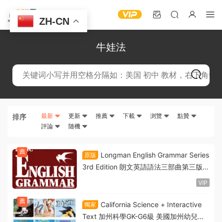
ZH-CN
牛娃法
最新
更新
推薦
下載
浏覽
點贊
排序
評論
随機
薦
Longman English Grammar Series
原版
3rd Edition 朗文英語語法三部曲第三版
Azar語法系列初中高級PDF電子版下載
VIP
薦
California Science + Interactive
獨家
Text 加州科學GK-G6級 美國加州幼兒園