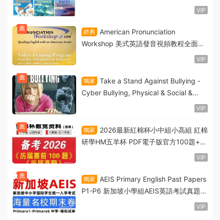
小學科學教材全面深度解析 附使用建議
VIP
薦
American Pronunciation
經典
Workshop 美式英語發音視頻教程全面解
析 PDF電子版課程講義 MKV+MP4視頻下
VIP
載
薦
Take a Stand Against Bullying -
獨家
Cyber Bullying, Physical & Social &
Verbal Bullying 青少年反霸淩科普書PDF
VIP
電子版下載
薦
2026最新紅棉杯小中組小高組 紅棉
獨家
研學HM五羊杯 PDF電子版官方100題+曆
屆真題+訓練營教材筆記+視頻講解
VIP
薦
AEIS Primary English Past Papers
獨家
P1-P6 新加坡小學組AEIS英語考試真題資
料包全面深度解析 PDF電子版下載
VIP