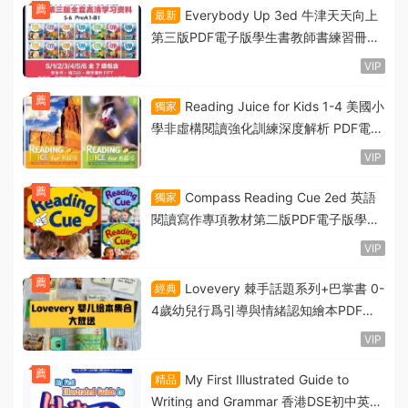
薦
Everybody Up 3ed 牛津天天向上
最新
第三版PDF電子版學生書教師書練習冊閃
卡全套測試 音頻視頻 PPT課件 白闆軟件
VIP
下載
薦
Reading Juice for Kids 1-4 美國小
獨家
學非虛構閱讀強化訓練深度解析 PDF電子
版學生書練習冊 百度雲網盤下載
VIP
薦
Compass Reading Cue 2ed 英語
獨家
閱讀寫作專項教材第二版PDF電子版學生
書練習冊作業紙測試卷閃卡PPT課件 MP3
VIP
音頻網盤下載
薦
Lovevery 棘手話題系列+巴掌書 0-
經典
4歲幼兒行爲引導與情緒認知繪本PDF電
子版 蒙氏早教資源合集資源網盤下載
VIP
薦
My First Illustrated Guide to
精品
Writing and Grammar 香港DSE初中英語