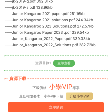
├──jk-2019-q.pdf 392.81kb
├──jk-2019-s.pdf 138.96kb
├──Junior Kangaroo 2021 paper.pdf 251.16kb
├──Junior Kangaroo 2021 solutions.pdf 244.34kb
├──Junior Kangaroo 2023 Solutions.pdf 272.57kb
├──Junior Kangaroo Paper 2023 .pdf 329.54kb
├──Junior_Kangaroo_2022_Paper.pdf 339.33kb
└──Junior_Kangaroo_2022_Solutions.pdf 282.72kb
資源目錄1
立即查看
資源下載
小學VIP
下載價格
專享
最低權限要求：小學VIP下載
升級小學VIP
立即購買