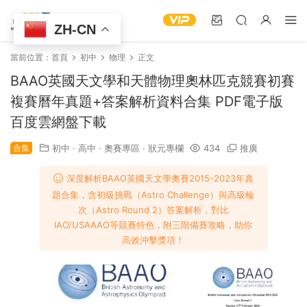
ZH-CN
當前位置：
首頁
初中
物理
正文
BAAO英國天文學和天體物理奧林匹克競賽初賽
複賽曆年真題+答案解析資料合集 PDF電子版
百度雲網盤下載
合集
初中
·
高中
·
奧賽專區
·
狀元專欄
434
推廣
深度解析BAAO英國天文學奧賽2015-2023年真
題合集，含初級挑戰（Astro Challenge）與高級輪
次（Astro Round 2）答案解析，對比
IAO/USAAAO等競賽特色，附三階備賽攻略，助你
高效沖擊獎項！