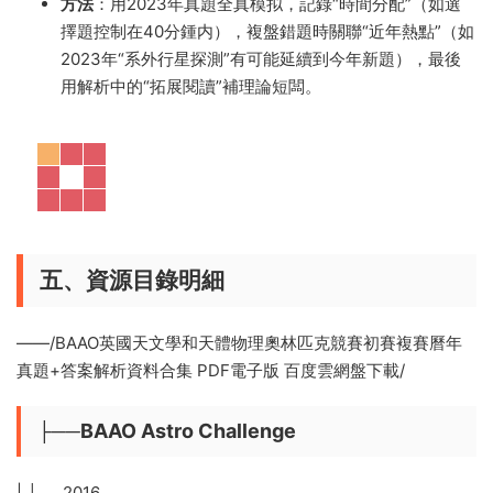
方法
：用2023年真題全真模拟，記錄“時間分配”（如選
擇題控制在40分鍾内），複盤錯題時關聯“近年熱點”（如
2023年“系外行星探測”有可能延續到今年新題），最後
用解析中的“拓展閱讀”補理論短闆。