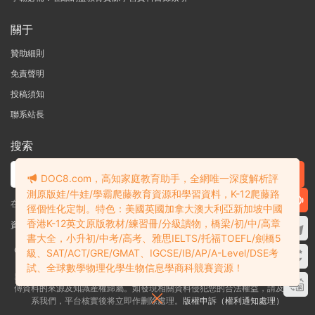
上一篇
下一篇
Million Dollar Mates 《百萬美元
2025新版57套劍橋PET真題模拟
伴侶》英文中章電子書 英國青少
題合集 官方/全真模拟卷+精講精
年時尚青春小說
練+曆年真題分類解析PDF電子版
PDF+EPUB+MOBI電子版 百度雲
百度雲網盤下載
網盤下載
評論
0
DOC8.com，高知家庭教育助手，全網唯一深度解析評
請先
登錄
測原版娃/牛娃/學霸爬藤教育資源和學習資料，K-12爬藤路
徑個性化定制。特色：美國英國加拿大澳大利亞新加坡中國
香港K-12英文原版教材/練習冊/分級讀物，橋梁/初/中/高章
書大全，小升初/中考/高考、雅思IELTS/托福TOEFL/劍橋5
級、SAT/ACT/GRE/GMAT、IGCSE/IB/AP/A-Level/DSE考
試、全球數學物理化學生物信息學商科競賽資源！
多課吧DOC8.com——高知家庭教育助手