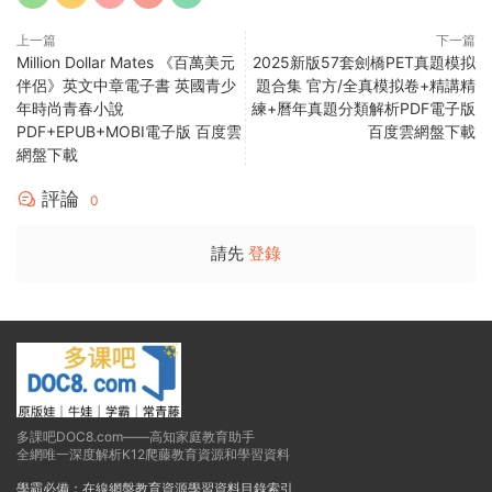
立即購買
1、本站整理、介紹、推薦的資源版權屬于原出版機構或影像公
司，展示、分享僅限于學習交流與研究目的、 參考和輔助購買
決策，不得以任何理由在商業行爲中使用，否則後果請用戶自
負。
2、本站僅提供一個觀摩學習的環境，相關資源信息及内容均來
源于網友投稿或網絡（百度網盤），版權争議與本站無關。如
有侵權，請郵件聯系3360166@qq.com 删除處理。詳見
權利
通知處理
。
3、若您喜歡該電子資源，敬請購買注冊實體産品，獲得更好的
技術支持與客戶服務。
賞
0
0