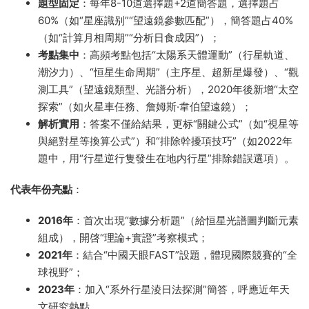
題型固定
：每年8-10道選擇題+2道簡答題，選擇題占
60%（如“星座識别”“望遠鏡參數匹配”），簡答題占40%
（如“計算月相周期”“分析日食成因”）；
考點集中
：高頻考點包括“太陽系天體運動”（行星軌道、
潮汐力）、“恒星生命周期”（主序星、超新星爆發）、“觀
測工具”（望遠鏡類型、光譜分析），2020年後新增“太空
探索”（如火星車任務、詹姆斯·韋伯望遠鏡）；
解析實用
：答案不僅給結果，更标“關鍵公式”（如“視星等
與絕對星等換算公式”）和“排除幹擾項技巧”（如2022年
題中，用“行星逆行隻發生在地内行星”排除錯誤選項）。
代表年份亮點
：
2016年
：首次出現“數據分析題”（給恒星光譜圖判斷元素
組成），開啓“理論+實證”考察模式；
2021年
：結合“中國天眼FAST”設題，體現國際競賽的“全
球視野”；
2023年
：加入“系外行星淩日法探測”簡答，呼應近年天
文研究熱點。