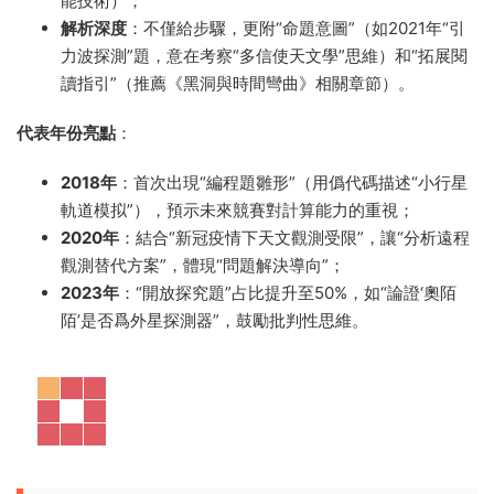
能技術）；
解析深度
：不僅給步驟，更附“命題意圖”（如2021年“引
力波探測”題，意在考察“多信使天文學”思維）和“拓展閱
讀指引”（推薦《黑洞與時間彎曲》相關章節）。
代表年份亮點
：
2018年
：首次出現“編程題雛形”（用僞代碼描述“小行星
軌道模拟”），預示未來競賽對計算能力的重視；
2020年
：結合“新冠疫情下天文觀測受限”，讓“分析遠程
觀測替代方案”，體現“問題解決導向”；
2023年
：“開放探究題”占比提升至50%，如“論證‘奧陌
陌’是否爲外星探測器”，鼓勵批判性思維。