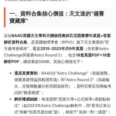
一、資料合集核心價值：天文迷的“備賽
寶藏庫”
這份
BAAO英國天文學和天體物理奧林匹克競賽曆年真題+答案
解析資料合集
，是英國物理學會（BPhO）旗下天文奧賽的“官
方備考密碼本”，覆蓋
2015-2023年共9年真題
（含初賽Astro
Challenge與複賽Astro Round 2），包含
18套真題PDF+18套
解析PDF
，總容量超50MB。其核心價值在于：
還原真實賽制
：BAAO分“Astro Challenge”（初級挑戰，
側重基礎理論與觀測常識）和“Astro Round 2”（高級輪
次，含複雜數據分析與開放探究），資料完整呈現兩輪考
試的“難度梯度”；
解析權威細緻
：每道題附“思路引導+公式推導+易錯點标
注”（如2023年Astro Challenge解析中，用“星等計算公
式”拆解“恒星亮度比較”題），相當于“名師一對一講題”；