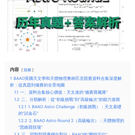
内容
隐藏
1
BAAO英國天文學和天體物理奧林匹克競賽資料合集深度解
析：從真題到備賽的全景地圖
1.1
一、資料合集核心價值：天文迷的“備賽寶藏庫”​
1.2
二、分類解析：從“初級挑戰”到“高級輪次”的能力進階​
1.2.1
1. BAAO Astro Challenge（初級挑戰）：天文基礎
的“試金石”​
1.2.2
2. BAAO Astro Round 2（高級輪次）：天體物理的
“思維競技場”​
1.3
三、同類型競賽橫向對比：BAAO的“獨特定位”​