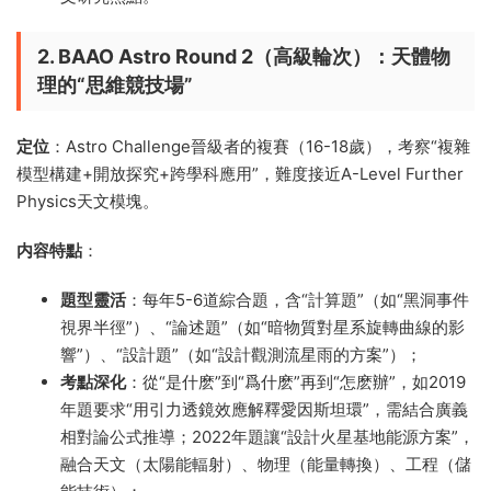
2. BAAO Astro Round 2（高級輪次）：天體物
理的“思維競技場”
定位
：Astro Challenge晉級者的複賽（16-18歲），考察“複雜
模型構建+開放探究+跨學科應用”，難度接近A-Level Further
Physics天文模塊。
内容特點
：
題型靈活
：每年5-6道綜合題，含“計算題”（如“黑洞事件
視界半徑”）、“論述題”（如“暗物質對星系旋轉曲線的影
響”）、“設計題”（如“設計觀測流星雨的方案”）；
考點深化
：從“是什麽”到“爲什麽”再到“怎麽辦”，如2019
年題要求“用引力透鏡效應解釋愛因斯坦環”，需結合廣義
相對論公式推導；2022年題讓“設計火星基地能源方案”，
融合天文（太陽能輻射）、物理（能量轉換）、工程（儲