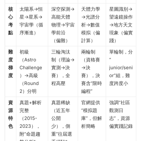
核
太陽系→恒
深空探測→
天體力學
星圖識别→
心
星→星系→
高能天體
→光譜分
望遠鏡操作
考
宇宙學（循
物理→宇宙
析→數值
→地方天文
點
序漸進）
學前沿
模拟（偏
現象（偏實
（偏難）
計算）
踐）
難
初級
三輪淘汰
兩輪制
單輪制，分
度
（Astro
制（理論→
（資格賽
“
梯
Challenge
實測→決
→決
junior/seni
度
）→高級
賽），全
賽），決
or”組，難
（Round
程高壓
賽含“限時
度跨度小
2）分明
編程”
資
真題+解析
真題稀缺
官網提供
強調“社區
源
完整
（近五年
“模拟題
觀測日
特
（2015-
公開
庫”，但解
志”，資源
色
2023），
少），側
析簡略
偏實踐記錄
附“命題趨
重“往屆選