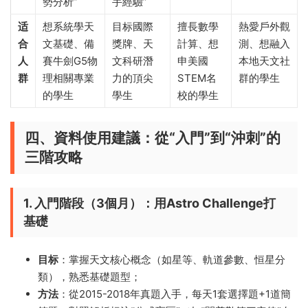
勢分析”
手經驗”
适
想系統學天
目标國際
擅長數學
熱愛戶外觀
合
文基礎、備
獎牌、天
計算、想
測、想融入
人
賽牛劍G5物
文科研潛
申美國
本地天文社
群
理相關專業
力的頂尖
STEM名
群的學生
的學生
學生
校的學生
四、資料使用建議：從“入門”到“沖刺”的
三階攻略
1. 入門階段（3個月）：用Astro Challenge打
基礎
目标
：掌握天文核心概念（如星等、軌道參數、恒星分
類），熟悉基礎題型；
方法
：從2015-2018年真題入手，每天1套選擇題+1道簡