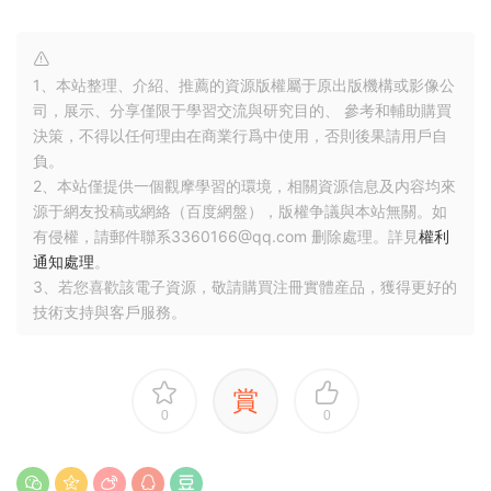
| | ├──BAAO_2023.pdf 5.91M
| | └──BAAO_2023_solutions.pdf 450.78kb
這份BAAO資料合集，像一本“天文能力成長手冊”——從Astro
Challenge的“基礎夯實”到Round 2的“思維躍遷”，每一頁都藏
着“從天文愛好者到競賽選手”的蛻變密碼。無論是想申牛劍物理
專業的學生，還是單純癡迷星空的孩子，都能在裏面找到屬于
自己的“宇宙坐标”。畢竟，天文的魅力，不就在“用公式丈量星
辰，用思考觸碰未知”嗎？
資源目錄1
立即查看
資源下載
高中大學SVIP
下載價格
專享
最低權限要求：高中大學SVIP下載
升級高中大學SVIP