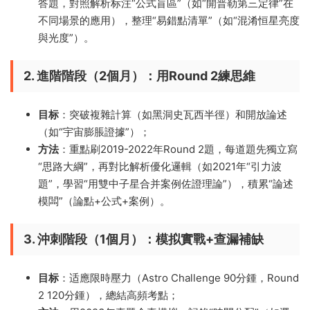
答題，對照解析标注“公式盲區”（如“開普勒第三定律”在
不同場景的應用），整理“易錯點清單”（如“混淆恒星亮度
與光度”）。
2. 進階階段（2個月）：用Round 2練思維
目标
：突破複雜計算（如黑洞史瓦西半徑）和開放論述
（如“宇宙膨脹證據”）；
方法
：重點刷2019-2022年Round 2題，每道題先獨立寫
“思路大綱”，再對比解析優化邏輯（如2021年“引力波
題”，學習“用雙中子星合并案例佐證理論”），積累“論述
模闆”（論點+公式+案例）。
3. 沖刺階段（1個月）：模拟實戰+查漏補缺
目标
：适應限時壓力（Astro Challenge 90分鍾，Round
2 120分鍾），總結高頻考點；