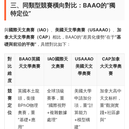
三、同類型競賽橫向對比：BAAO的“獨
特定位”
與
國際天文奧賽（IAO）
、
美國天文學奧賽（USAAAO）
、
加
拿大天文學奧賽（CAP）
相比，BAAO的“差異化優勢”在于
“基
礎與前沿的平衡”
，具體對比如下：
對
BAAO英國
IAO國際天
USAAAO
CAP加拿
比
天文學奧賽
文奧賽
美國天文
大天文學奧
維
學奧賽
賽
度
競
英國本土龍
全球頂級
美國大學
加拿大高中
賽
頭，銜接
賽事，重
申請加分
天文标杆，
定
BPhO物理
“國際視野
項，重“計
重“觀測實
位
奧賽，重
+複雜數據
算能力
踐+社區參
“基礎+應
處理”
+模型構
與”
用”
建”