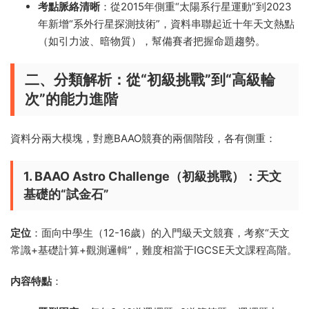
考點脈絡清晰
：從2015年側重“太陽系行星運動”到2023
年新增“系外行星探測技術”，資料串聯起近十年天文熱點
（如引力波、暗物質），幫備賽者把握命題趨勢。
二、分類解析：從“初級挑戰”到“高級輪
次”的能力進階
資料分兩大模塊，對應BAAO競賽的兩個階段，各有側重：
1. BAAO Astro Challenge（初級挑戰）：天文
基礎的“試金石”
定位
：面向中學生（12-16歲）的入門級天文競賽，考察“天文
常識+基礎計算+觀測邏輯”，難度相當于IGCSE天文課程高階。
内容特點
：