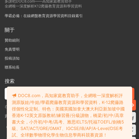
多課吧DOC8.com——高知家庭教育助手
全網唯一深度解析K12爬藤教育資源和學習資料
學霸必備：在線網盤教育資源學習資料目錄索引
關于
贊助細則
免責聲明
投稿須知
聯系站長
搜索
DOC8.com，高知家庭教育助手，全網唯一深度解析評
測原版娃/牛娃/學霸爬藤教育資源和學習資料，K-12爬藤路
在線搜索GK-G12海量英文原版教材/章節書/國際考試/學科競賽資料！
徑個性化定制。特色：美國英國加拿大澳大利亞新加坡中國
香港K-12英文原版教材/練習冊/分級讀物，橋梁/初/中/高章
資料失效？沒找到需要的？網站意見建議？請提交工單
查看我的工單
書大全，小升初/中考/高考、雅思IELTS/托福TOEFL/劍橋5
Copyright © 2004-2026 多課吧
DOC8.com
渝ICP備2022004389号-1
渝公
級、SAT/ACT/GRE/GMAT、IGCSE/IB/AP/A-Level/DSE考
網安備50010502003111号
試、全球數學物理化學生物信息學商科競賽資源！
多課吧DOC8.com是一個資料信息評測及分享獲取的平台，不确保部分用戶上