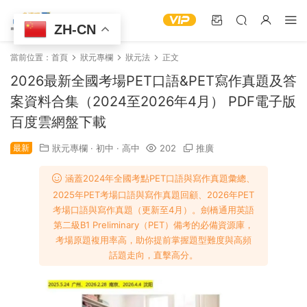
ZH-CN
當前位置：
首頁
狀元專欄
狀元法
正文
2026最新全國考場PET口語&PET寫作真題及答
案資料合集（2024至2026年4月） PDF電子版
百度雲網盤下載
最新
狀元專欄
·
初中
·
高中
202
推廣
涵蓋2024年全國考點PET口語與寫作真題彙總、
2025年PET考場口語與寫作真題回顧、2026年PET
考場口語與寫作真題（更新至4月）。劍橋通用英語
第二級B1 Preliminary（PET）備考的必備資源庫，
考場原題複用率高，助你提前掌握題型難度與高頻
話題走向，直擊高分。