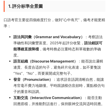
1. 評分标準全景圖
口語考官主要從四個維度打分，做到“心中有尺”，備考才能更精
準：
語法與詞彙（Grammar and Vocabulary）
：考察語法
準确性和詞彙豐富度。2025年起評分收緊，
語法錯誤可
能導緻直接降檔
，備考時務必注重時态和單複數的準确
度。
語言組織（Discourse Management）
：能否說出邏輯
連貫、長度合适的句子，避免碎片化表達，如不要隻說
“Yes”、“No”，而要展開成完整句子。
發音（Pronunciation）
：追求語音語調清晰自然，能讓
考官毫不費力地聽懂。平時跟讀模仿音頻時，重點模仿句
子的重音和語調。
互動交流（Interactive Communication）
：能否主動
回應搭檔，并推動對話進行，保持眼神交流與适時回應。