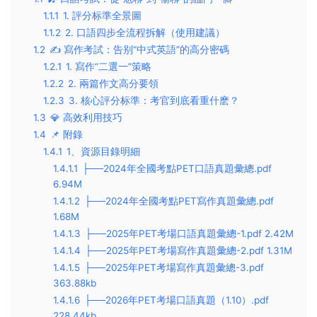
1.1.1
1. 評分标準全景圖
1.1.2
2. 口語四步全流程拆解（使用建議）
1.2
✍️ 寫作考試：告别“中式英語”的高分密碼
1.2.1
1. 寫作“二選一”策略
1.2.2
2. 兩篇作文高分要領
1.2.3
3. 核心評分标準：考官到底看重什麽？
1.3
💎 高效利用技巧
1.4
📌 附錄
1.4.1
1、資源目錄明細
1.4.1.1
├──2024年全國考點PET口語真題彙總.pdf
6.94M
1.4.1.2
├──2024年全國考點PET寫作真題彙總.pdf
1.68M
1.4.1.3
├──2025年PET考場口語真題彙總-1.pdf 2.42M
1.4.1.4
├──2025年PET考場寫作真題彙總-2.pdf 1.31M
1.4.1.5
├──2025年PET考場寫作真題彙總-3.pdf
363.88kb
1.4.1.6
├──2026年PET考場口語真題（1.10）.pdf
228.44kb