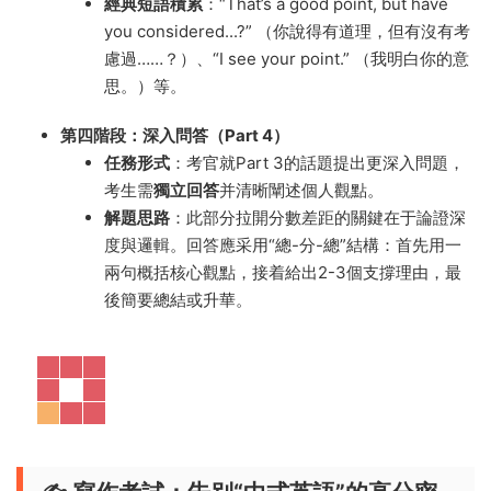
經典短語積累
：“That’s a good point, but have
you considered...?” （你說得有道理，但有沒有考
慮過……？）、“I see your point.” （我明白你的意
思。）等。
第四階段：深入問答（Part 4）
任務形式
：考官就Part 3的話題提出更深入問題，
考生需
獨立回答
并清晰闡述個人觀點。
解題思路
：此部分拉開分數差距的關鍵在于論證深
度與邏輯。回答應采用“總-分-總”結構：首先用一
兩句概括核心觀點，接着給出2-3個支撐理由，最
後簡要總結或升華。