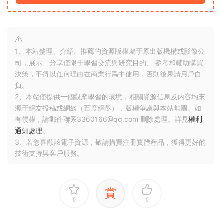
1、本站整理、介紹、推薦的資源版權屬于原出版機構或影像公
司，展示、分享僅限于學習交流與研究目的、 參考和輔助購買
決策，不得以任何理由在商業行爲中使用，否則後果請用戶自
負。
2、本站僅提供一個觀摩學習的環境，相關資源信息及内容均來
源于網友投稿或網絡（百度網盤），版權争議與本站無關。如
有侵權，請郵件聯系3360166@qq.com 删除處理。詳見
權利
通知處理
。
3、若您喜歡該電子資源，敬請購買注冊實體産品，獲得更好的
技術支持與客戶服務。
賞
0
0