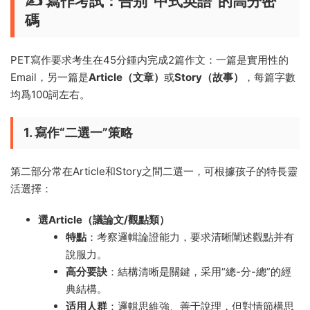
✍️ 寫作考試：告别“中式英語”的高分密
碼
PET寫作要求考生在45分鍾内完成2篇作文：一篇是實用性的
Email，另一篇是
Article（文章）
或
Story（故事）
，每篇字數
均爲100詞左右。
1. 寫作“二選一”策略
第二部分常在Article和Story之間二選一，可根據孩子的特長靈
活選擇：
選Article（議論文/觀點類）
特點
：考察邏輯論證能力，要求清晰闡述觀點并有
說服力。
高分要訣
：結構清晰是關鍵，采用“總-分-總”的經
典結構。
适用人群
：邏輯思維強、善于說理，但對情節構思