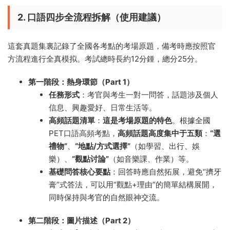
2. 口語四步全流程拆解（使用建議）
這套真題集裏記錄了全國各考點的考場原題，備考時應按照官
方流程進行全真模拟。考試總時長約12分鍾，總分25分。
第一階段：熱身環節（Part 1）
任務形式
：考官與考生一對一問答，話題涉及個人
信息、興趣愛好、日常生活等。
高頻話題清單
：
這是考場原題的特色
。根據全國
PET口語高頻考點，
高頻話題高度集中于五類
：
“選
禮物”
、
“地點/方式選擇”
（如學習、出行、娛
樂）、
“觀點讨論”
（如音樂課、作業）等。
基礎問答核心要點
：回答時應自然拓展，避免“擠牙
膏”式答法，可以用“觀點+理由”的簡單結構展開，
同時保持與考官的自然眼神交流。
第二階段：圖片描述（Part 2）