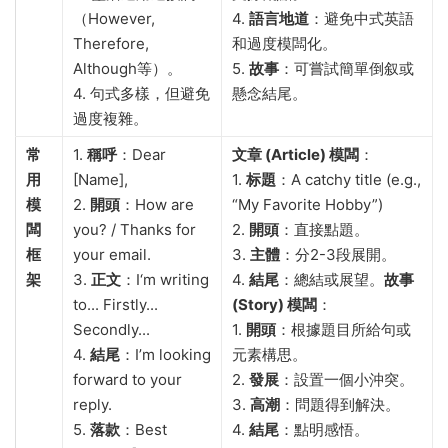
（However,
4.
語言地道
：避免中式英語
Therefore,
和過度模闆化。
Although等）。
5.
故事
：可嘗試簡單倒叙或
4. 句式多樣，但避免
懸念結尾。
過度複雜。
常
1.
稱呼
：Dear
文章 (Article) 模闆
：
用
[Name],
1.
标題
：A catchy title (e.g.,
模
2.
開頭
：How are
“My Favorite Hobby”)
闆
you? / Thanks for
2.
開頭
：直接點題。
框
your email.
3.
主體
：分2-3段展開。
架
3.
正文
：I‘m writing
4.
結尾
：總結或展望。
故事
to... Firstly...
(Story) 模闆
：
Secondly...
1.
開頭
：根據題目所給句或
4.
結尾
：I’m looking
元素構思。
forward to your
2.
發展
：設置一個小沖突。
reply.
3.
高潮
：問題得到解決。
5.
落款
：Best
4.
結尾
：點明感悟。