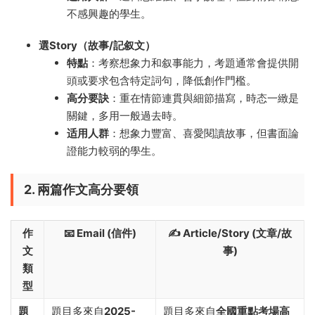
不感興趣的學生。
選Story（故事/記叙文）
特點
：考察想象力和叙事能力，考題通常會提供開
頭或要求包含特定詞句，降低創作門檻。
高分要訣
：重在情節連貫與細節描寫，時态一緻是
關鍵，多用一般過去時。
适用人群
：想象力豐富、喜愛閱讀故事，但書面論
證能力較弱的學生。
2. 兩篇作文高分要領
作
📧 Email (信件)
✍️ Article/Story (文章/故
文
事)
類
型
題
題目多來自
2025-
題目多來自
全國重點考場高