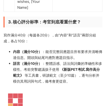
wishes, [Your
Name]
3. 核心評分标準：考官到底看重什麽？
寫作滿分40分（每篇各20分），由“内容”和“語言”兩部分組
成，各占10分：
内容（滿分10分）
：能否完整回應題目所有要求并清晰傳
達信息。開頭與結尾均應對應題目指示。
語言（滿分10分）
：整體語感、語法與詞彙的準确性和多
樣性。考前突擊建議孩子使用
《新版PET考試.寫作高分
範文》
等工具書，研讀範文（至少10篇），逐句分析并
模仿其用詞與句式，備考會更從容。