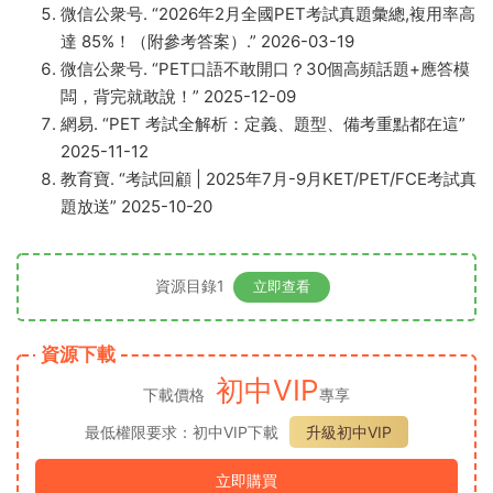
微信公衆号. “2026年2月全國PET考試真題彙總,複用率高
達 85%！（附參考答案）.” 2026-03-19
微信公衆号. “PET口語不敢開口？30個高頻話題+應答模
闆，背完就敢說！” 2025-12-09
網易. “PET 考試全解析：定義、題型、備考重點都在這”
2025-11-12
教育寶. “考試回顧 | 2025年7月-9月KET/PET/FCE考試真
題放送” 2025-10-20
資源目錄1
立即查看
資源下載
初中VIP
下載價格
專享
最低權限要求：初中VIP下載
升級初中VIP
立即購買