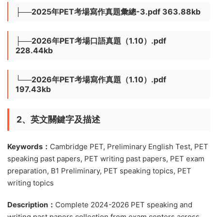
├──2025年PET考場寫作真題彙總-3.pdf 363.88kb
├──2026年PET考場口語真題（1.10）.pdf
228.44kb
└──2026年PET考場寫作真題（1.10）.pdf
197.43kb
2、英文關鍵字及描述
Keywords：
Cambridge PET, Preliminary English Test, PET
speaking past papers, PET writing past papers, PET exam
preparation, B1 Preliminary, PET speaking topics, PET
writing topics
Description：
Complete 2024-2026 PET speaking and
writing past papers collection from exam centers across