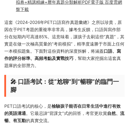
拟卷+精講精練+曆年真題分類解析PDF電子版 百度雲網
盤下載
這套《2024-2026年PET口語寫作真題彙總》之所以珍貴，原
因在于PET考題的重複率非常高，據考生反饋，口語與寫作部
分在短期内可高達85%。這意味着，讓孩子去刷這些“真題”，其
實是在做一次極高質量的“考前模拟”，精準度遠勝于市面上任何
一本模拟題集。下面對這份資料的深度拆解，将涵蓋
口語、寫
作的評分标準、高頻考點及實戰技巧
，幫助大家挖掘出這套真
題庫的全部潛力。
🎤 口語考試：從“尬聊”到“暢聊”的臨門一
腳
PET口語考試的核心，是
檢驗孩子能否在日常生活中進行有效
的英語溝通
。它最忌諱“背課文”式的回答，考官更欣賞
自然、流
暢、有互動
的真實交流。