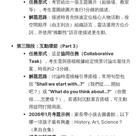
任務形式
：考官給出一張主題圖片（如操場、教室
等），考生需圍繞圖片進行1分鍾的描述。
解題思路
：描述時首先快速定位核心人物活動，按
空間順序（由主到次）組織語言，靈活運用方位介
詞，并使用“推斷性”語言使描述更生動。
第三階段：互動環節（Part 3）
任務形式
：這是
協同任務（Collaborative
Task）
，考生需與搭檔根據給定情景讨論出最佳方
案，時長約2-3分鍾。
解題思路
：讨論時需積極引導搭檔，常用句型包
括
“Shall we start with...?”
（我們從……開始
吧？）或
“What do you think about...?”
（你覺
得……怎麽樣？）。若遇到沉默寡言搭檔，可主動
用提問打開局面。
2026年1月考題示例
：家長帶小孩去圖書館，以下
哪一項孩子最有興趣：History, Art, Science？
（來自合集）