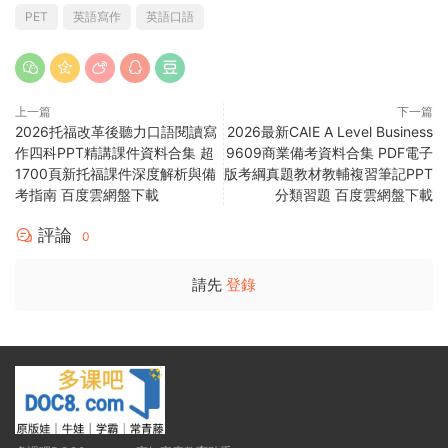
PET
英語寫作
英語口語
上一篇
下一篇
2026托福改革後聽力口語閱讀寫
2026最新CAIE A Level Business
作四科PPT精講課件資料合集 超
9609商業備考資料合集 PDF電子
1700頁新托福課件深度解析與備
版考綱真題教材教輔複習筆記PPT
考指南 百度雲網盤下載
分類習題 百度雲網盤下載
評論
0
請先
登錄