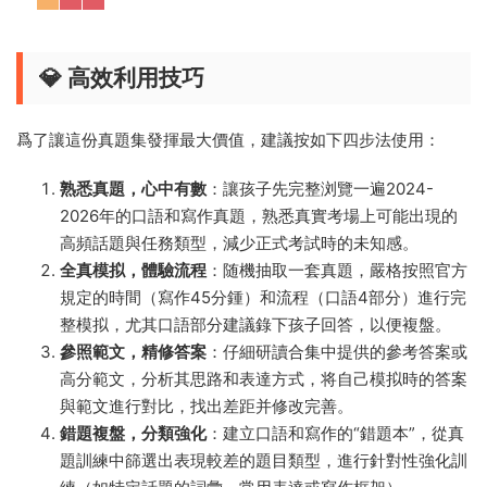
💎 高效利用技巧
爲了讓這份真題集發揮最大價值，建議按如下四步法使用：
熟悉真題，心中有數
：讓孩子先完整浏覽一遍2024-
2026年的口語和寫作真題，熟悉真實考場上可能出現的
高頻話題與任務類型，減少正式考試時的未知感。
全真模拟，體驗流程
：随機抽取一套真題，嚴格按照官方
規定的時間（寫作45分鍾）和流程（口語4部分）進行完
整模拟，尤其口語部分建議錄下孩子回答，以便複盤。
參照範文，精修答案
：仔細研讀合集中提供的參考答案或
高分範文，分析其思路和表達方式，将自己模拟時的答案
與範文進行對比，找出差距并修改完善。
錯題複盤，分類強化
：建立口語和寫作的“錯題本”，從真
題訓練中篩選出表現較差的題目類型，進行針對性強化訓