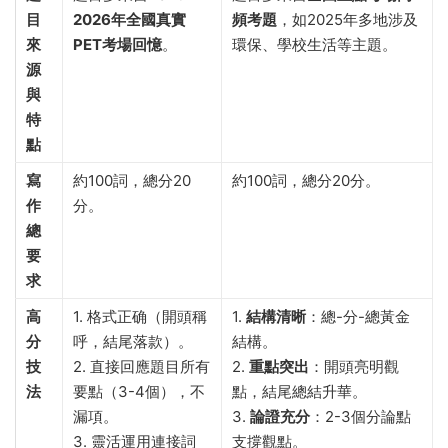
目
2026年全國真實
頻考題
，如2025年多地涉及
來
PET考場回憶
。
環保、學校生活等主題。
源
與
特
點
寫
約100詞，總分20
約100詞，總分20分。
作
分。
總
要
求
高
1. 格式正确（開頭稱
1.
結構清晰
：總-分-總黃金
分
呼，結尾落款）。
結構。
技
2. 直接回應題目所有
2.
重點突出
：開頭亮明觀
法
要點（3-4個），不
點，結尾總結升華。
漏項。
3.
論證充分
：2-3個分論點
3. 靈活運用連接詞
支撐觀點。