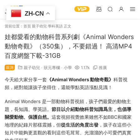
ZH-CN
當前位置：
首頁
親子幼兒
學科英語
正文
娃都愛看的動物科普系列劇《Animal Wonders
動物奇觀》（350集），不要錯過！ 高清MP4
百度網盤下載-31GB
親測
親子幼兒
·
狀元專欄
·
小學
1.17k
推廣
今天給大家分享一套
《Animal Wonders 動物奇觀》
科普視
頻，絕對能讓孩子坐得住，還能學點英語漲點見識！
Animal Wonders 是一部動物科普視頻，孩子們最愛的動物主
題，長知識、學英語。
節目以介紹動物科普知識爲主，也倡導
關愛動物、保護自然。
這套視頻視覺效果雖然不如BBC和國家
地理的紀錄片那樣震撼，但
從生活的角度出發
，孩子在這些小
短片中能夠更直觀的看到這些毛茸茸、光溜溜的小可愛們真實