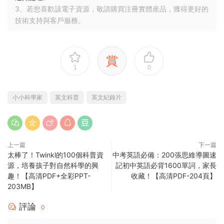
3、若您喜歡該電子資源，敬請購買注冊實體産品，獲得更好的
技術支持與客戶服務。
賞
1
0
小小科學家
英文科普
英文紀錄片
上一篇
下一篇
太棒了！Twinkl的100個科普資
中考英語必備：200張思維導圖速
源，培養孩子對自然科學的興
記初中英語必背1600單詞，家長
趣！【高清PDF+全彩PPT-
收藏！【高清PDF-204頁】
203MB】
評論
0