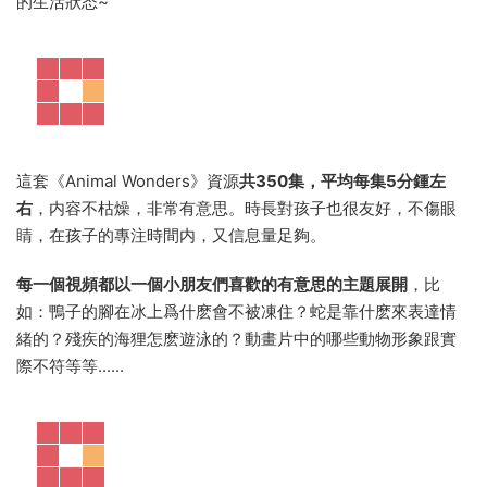
的生活狀态~
這套《Animal Wonders》資源
共350集，平均每集5分鍾左
右
，内容不枯燥，非常有意思。時長對孩子也很友好，不傷眼
睛，在孩子的專注時間内，又信息量足夠。
每一個視頻都以一個小朋友們喜歡的有意思的主題展開
，比
如：鴨子的腳在冰上爲什麽會不被凍住？蛇是靠什麽來表達情
緒的？殘疾的海狸怎麽遊泳的？動畫片中的哪些動物形象跟實
際不符等等......