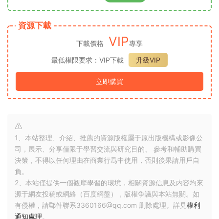
資源下載
VIP
下載價格
專享
最低權限要求：VIP下載
升級VIP
立即購買
1、本站整理、介紹、推薦的資源版權屬于原出版機構或影像公
司，展示、分享僅限于學習交流與研究目的、 參考和輔助購買
決策，不得以任何理由在商業行爲中使用，否則後果請用戶自
負。
2、本站僅提供一個觀摩學習的環境，相關資源信息及内容均來
源于網友投稿或網絡（百度網盤），版權争議與本站無關。如
有侵權，請郵件聯系3360166@qq.com 删除處理。詳見
權利
通知處理
。