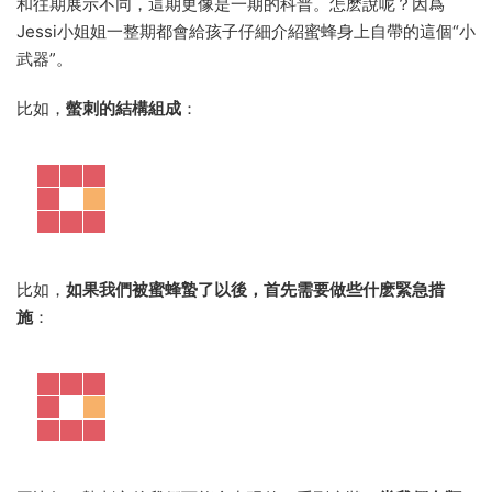
和往期展示不同，這期更像是一期的科普。怎麽說呢？因爲
Jessi小姐姐一整期都會給孩子仔細介紹蜜蜂身上自帶的這個“小
武器”。
比如，
螫刺的結構組成
：
比如，
如果我們被蜜蜂蟄了以後，首先需要做些什麽緊急措
施
：