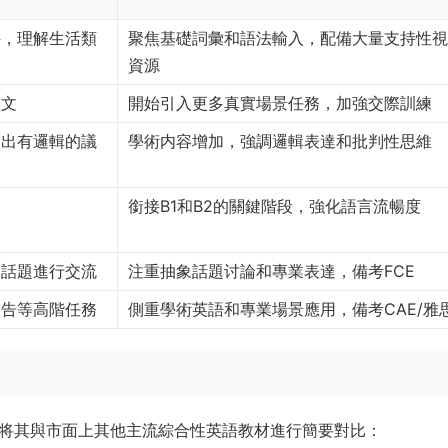
件，理解生活類
聚焦基礎詞彙和語法輸入，配備大量支持性視
資源
短文
開始引入更多真實場景任務，加強交際訓練
寫出有邏輯的議
學術内容增加，強調邏輯表達和批判性思維
銜接B1和B2的關鍵階段，強化語言流暢度
泛話題進行交流
注重抽象話題讨論和專業表達，備考FCE
報告等高階任務
側重學術英語和專業場景應用，備考CAE/雅
這裏将其與市面上其他主流綜合性英語教材進行簡要對比：