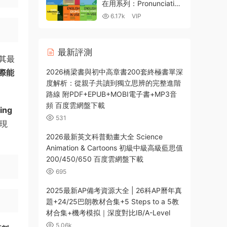
在用系列：Pronunciation
Grammar Vocabulary
6.17k
VIP
Idioms Collocations
Phrasal Verbs Business
Vocabulary 百度網盤下
最新評測
載-2GB
其最
際能
2026橋梁書與初中高章書200套終極書單深
度解析：從親子共讀到獨立思辨的完整進階
路線 附PDF+EPUB+MOBI電子書+MP3音
頻 百度雲網盤下載
ing
531
現
2026最新英文科普動畫大全 Science
Animation & Cartoons 初級中級高級藍思值
200/450/650 百度雲網盤下載
695
2025最新AP備考資源大全 | 26科AP曆年真
題+24/25巴朗教材合集+5 Steps to a 5教
材合集+機考模拟｜深度對比IB/A-Level
5.06k