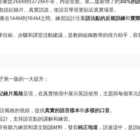
量從266M到372M不等，内容全面。第二版新增了約
30%的
來源包括紀錄片、真實訪談，使語言學習更貼近真實場景。
在144M到164M之間。練習設計注重
語法點的反複訓練
和
實
學目标、步驟和課堂活動建議，是教師組織教學的得力助手，容
于第一版的一大提升：
紀錄片風格
呈現，在真實情境中展示英語使用，主題與每個單元
訪風格的視頻，提供
真實的語言樣本
和
多樣的口音
。
設計，支持語言點的講解和練習。
所有聽力練習和課文朗讀材料，發音
純正地道
，語速适中，是訓