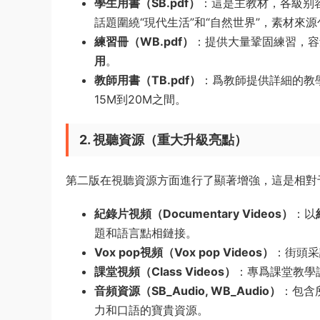
學生用書（SB.pdf）
：這是主教材，各級别容
話題圍繞“現代生活”和“自然世界”，素材
練習冊（WB.pdf）
：提供大量鞏固練習，容量
用
。
教師用書（TB.pdf）
：爲教師提供詳細的教
15M到20M之間。
2. 視聽資源（重大升級亮點）
第二版在視聽資源方面進行了顯著增強，這是相對
紀錄片視頻（Documentary Videos）
：以
題和語言點相鏈接。
Vox pop視頻（Vox pop Videos）
：街頭采
課堂視頻（Class Videos）
：專爲課堂教學
音頻資源（SB_Audio, WB_Audio）
：包含
力和口語的寶貴資源。