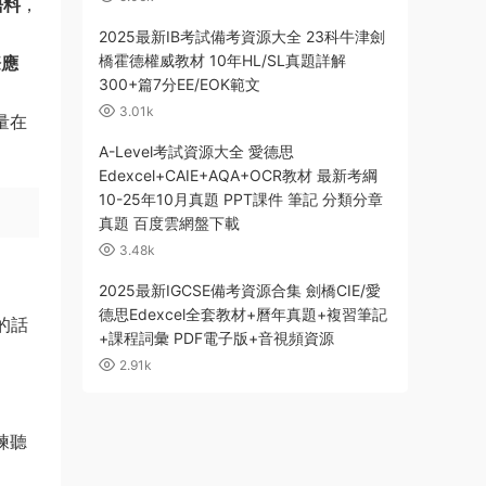
語料
，
2025最新IB考試備考資源大全 23科牛津劍
橋霍德權威教材 10年HL/SL真題詳解
際應
300+篇7分EE/EOK範文
3.01k
量在
A-Level考試資源大全 愛德思
Edexcel+CAIE+AQA+OCR教材 最新考綱
10-25年10月真題 PPT課件 筆記 分類分章
真題 百度雲網盤下載
3.48k
2025最新IGCSE備考資源合集 劍橋CIE/愛
德思Edexcel全套教材+曆年真題+複習筆記
的話
+課程詞彙 PDF電子版+音視頻資源
2.91k
練聽