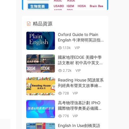
精品資源
Oxford Guide to Plain
English 牛津簡明英語指
南 英語自學寫作教材PDF
1.13k
VIP
百度雲網盤下載
國家地理EDGE 美國中學
語文教材 初中高中英文原
版教材 全4級全彩PDF 百
2.72k
VIP
度雲網盤下載-16GB
Reading House 閱讀屋系
列經典有聲英文故事繪本
音樂戲劇讀物全3級PDF
728
VIP
電子書+PPT+MP3音頻
百度網盤
高考物理強基計劃 IPhO
國際物理學奧賽必備國内
外教材PDF資源合輯 百度
776
VIP
網盤
English In Use劍橋英語