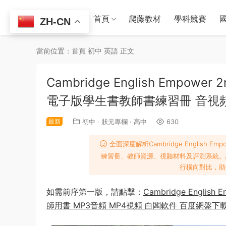
首頁
爬藤教材
學科競賽
ZH-CN
當前位置：
首頁
初中
英語
正文
Cambridge English Empow
電子版學生書教師書練習冊 音視
最新
初中
·
狀元專欄
·
高中
630
全面深度解析Cambridge English
練習冊、教師資源、視聽材料及評測系統。
行橫向對比，助
如需前序第一版，請點擊：
Cambridge Engl
師用書 MP3音頻 MP4視頻 白闆軟件 百度網盤下