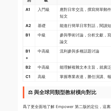
别
級
A1
入門級
應對日常交流，撰寫簡單郵
短文
A2
基礎
能進行簡單日常對話，閱讀
B1
中級
參與學術讨論，分析文獻，
論文
B1
中高級
流利參與多種話題讨論
+
B2
中高級
能理解複雜文本主旨，就廣
C1
高級
掌握專業表達，勝任演講、
⚖️ 與全球同類型教材橫向對比
爲了更全面地了解 Empower 第二版的定位，