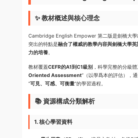
✨ 教材概述與核心理念
Cambridge English Empower 第二版是劍
突出的特點是
融合了權威的教學内容與劍橋大學英
力的培養
。
教材覆蓋
CEFR的A1到C1級别
，科學完整的分級體
Oriented Assessment
”（以學爲本的評估），
“
可見、可感、可衡量
”的學習過程。
📚 資源構成分類解析
1. 核心學習資料