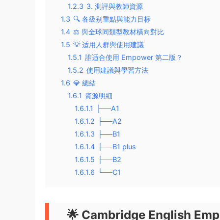
1.2.3
3. 測評與教師資源
1.3
🔍 各級别重點與能力目标
1.4
⚖️ 與全球同類型教材橫向對比
1.5
💡 适用人群與使用建議
1.5.1
誰适合使用 Empower 第二版？
1.5.2
使用建議與學習方法
1.6
💎 總結
1.6.1
資源明細
1.6.1.1
├──A1
1.6.1.2
├──A2
1.6.1.3
├──B1
1.6.1.4
├──B1 plus
1.6.1.5
├──B2
1.6.1.6
└──C1
🌟 Cambridge Engli