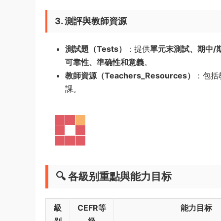
3. 測評與教師資源
測試題（Tests）
：提供
單元末測試、期中/
可靠性、準确性和意義
。
教師資源（Teachers_Resources）
：包括
課。
🔍 各級别重點與能力目标
級
CEFR等
能力目标