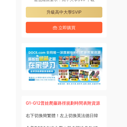
升級高中大學SVIP
立即購買
G1-G12普娃爬藤路徑規劃時間表附資源
右下切換簡繁體！左上切換英法德日韓