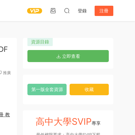
登錄
注冊
資源目錄
DF
立即查看
推廣
第一版全套資源
收藏
冊 教
高中大學SVIP
專享
最低權限要求：高中大學SVIP下載