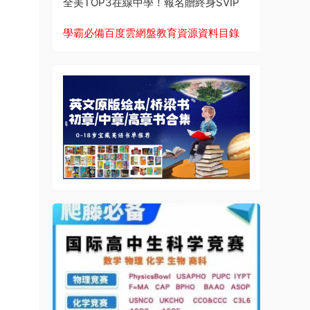
全美TOP3在線中學！報名贈終身SVIP
學霸必備百度雲網盤教育資源資料目錄