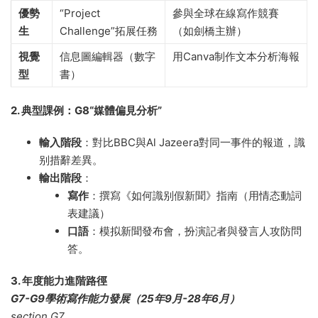
優勢
“Project
參與全球在線寫作競賽
生
Challenge”拓展任務
（如劍橋主辦）
視覺
信息圖編輯器（數字
用Canva制作文本分析海報
型
書）
2. 典型課例：G8“媒體偏見分析”​
輸入階段
​：對比BBC與Al Jazeera對同一事件的報道，識
别措辭差異。
輸出階段
​：
寫作
​：撰寫《如何識别假新聞》指南（用情态動詞
表建議）
口語
​：模拟新聞發布會，扮演記者與發言人攻防問
答。
3. 年度能力進階路徑
G7-G9學術寫作能力發展（25年9月-28年6月）
section G7