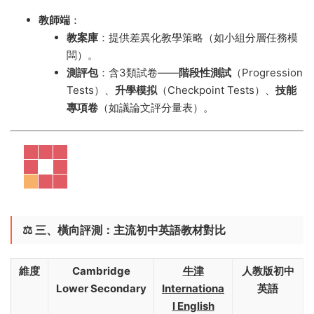
教師端
​：
教案庫
​：提供差異化教學策略（如小組分層任務模
闆）。
測評包
​：含3類試卷——
階段性測試
​（Progression
Tests）、
升學模拟
​（Checkpoint Tests）、
技能
專項卷
​（如議論文評分量表）。
⚖️ ​
三、橫向評測：主流初中英語教材對比
維度
Cambridge
牛津
人教版初中
Lower Secondary
Internationa
英語
l English