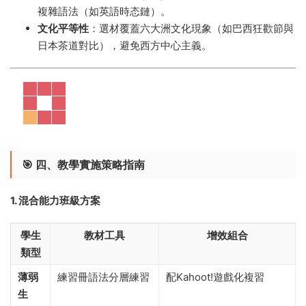
複雜語法（如英語時态鏈）。
文化平等性
​：選材覆蓋六大洲文化現象（如巴西狂歡節與
日本茶道對比），避免西方中心主義。
🎯 ​
四、教學實施策略指南
1. 混合能力班級方案
學生
教材工具
增效組合
類型
薄弱
練習冊語法分層練習
配Kahoot!遊戲化複習
生