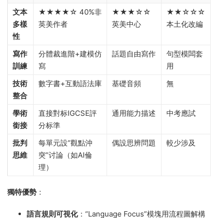
文本
★★★★☆ 40%非
★★★☆☆
★★☆☆☆
多樣
英美作者
英美中心
本土化改編
性
寫作
分體裁進階+建模仿
話題自由寫作
句型模闆套
訓練
寫
用
技術
數字書+互動語法庫
基礎音頻
無
整合
學術
直接對标IGCSE評
通用能力描述
中考應試
銜接
分标準
批判
每單元設“觀點沖
偶設思辨問題
較少涉及
思維
突”讨論（如AI倫
理）
獨特優勢
​：
語言規則可視化
​：“Language Focus”模塊用流程圖解構