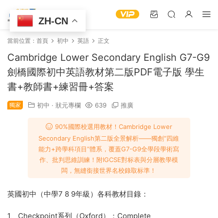
ZH-CN
當前位置：
首頁
初中
英語
正文
Cambridge Lower Secondary English G7-G9
劍橋國際初中英語教材第二版PDF電子版 學生
書+教師書+練習冊+答案
獨家
初中
·
狀元專欄
639
推廣
90%國際校選用教材​！Cambridge Lower
Secondary English第二版全景解析——獨創​“四維
能力+跨學科項目”體系，覆蓋G7-G9全學段學術寫
作、批判思維訓練！附IGCSE對标表與分層教學模
闆，無縫銜接世界名校錄取标準！
英國初中（中學7 8 9年級）各科教材目錄：
1、Checkpoint系列（Oxford）：Complete