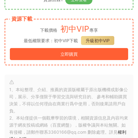
資源下載
初中VIP
下載價格
專享
最低權限要求：初中VIP下載
升級初中VIP
立即購買
1、本站整理、介紹、推薦的資源版權屬于原出版機構或影像公
司，展示、分享僅限于學習交流與研究目的、 參考和輔助購買
決策，不得以任何理由在商業行爲中使用，否則後果請用戶自
負。
2、本站僅提供一個觀摩學習的環境，相關資源信息及内容均來
源于網友投稿或網絡（百度網盤），版權争議與本站無關。如
有侵權，請郵件聯系3360166@qq.com 删除處理。詳見
權利