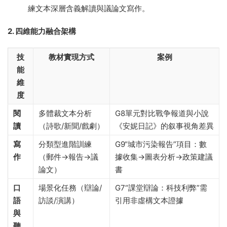
練文本深層含義解讀與議論文寫作。
2. 四維能力融合架構
技
教材實現方式
案例
能
維
度
閱
多體裁文本分析
G8單元對比戰争報道與小說
讀
（詩歌/新聞/戲劇）
《安妮日記》的叙事視角差異
寫
分類型進階訓練
G9“城市污染報告”項目：數
作
（郵件→報告→議
據收集→圖表分析→政策建議
論文）
書
口
場景化任務（辯論/
G7“課堂辯論：科技利弊”需
語
訪談/演講）
引用非虛構文本證據
與
聽