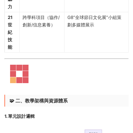
力
21
跨學科項目（協作/
G8“全球節日文化展”小組策
世
創新/信息素養）
劃多媒體展示
紀
技
能
🧩 ​
二、教學架構與資源體系
1. 單元設計邏輯