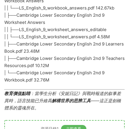
Workbook Answers
| | └──LS_English_9_workbook_answers.pdf 142.67kb
| ├──Cambridge Lower Secondary English 2nd 9
Worksheet Answers
| | ├──LS_English_9_worksheet_answers_editable
| | └──LS_English_9_worksheet_answers.pdf 4.58M
| ├──Cambridge Lower Secondary English 2nd 9 Learners
Book.pdf 23.48M
| ├──Cambridge Lower Secondary English 2nd 9 Teachers
Resources.pdf 10.12M
| └──Cambridge Lower Secondary English 2nd 9
Workbook.pdf 32.76M
教育價值點睛
​：當學生分析《安妮日記》與戰時報道的叙事差
異時，語言技能已升維爲
解構世界的思辨工具
——這正是劍橋
體系的靈魂所在。
資源目錄1
立即查看