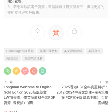
通知處理
。
3、若您喜歡該電子資源，敬請購買注冊實體産品，獲得更好的
技術支持與客戶服務。
賞
0
0
Cambridge劍橋系列
英國中學教材
英文原版教材
英語寫作
英語語法
英語閱讀理解
上一篇
下一篇
Longman Welcome to English
2025香港DSE全科真題解析：
Gold Edition 2025新版朗文
2012-2024中英文題庫+備考策略
LWTE香港小學英語教材全套PDF
（附PDF電子版資源下載） 百度
資源+音視頻+白闆
雲網盤