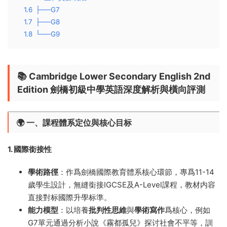
1.6
├──G7
1.7
├──G8
1.8
└──G9
📚 ​
Cambridge Lower Secondary English 2nd
Edition 劍橋初級中學英語深度解析與橫向評測
🌍 ​
一、課程體系定位與核心目标
1. 國際銜接性
學術路徑
​：作爲劍橋國際教育體系核心環節，專爲11-14
歲學生設計，無縫銜接IGCSE及A-Level課程，教材内容
直接對标國際升學标準。
能力模型
​：以培養
批判性思維
與
學術寫作
爲核心，例如
G7單元通過分析小說《霧都孤兒》探讨社會不平等，訓