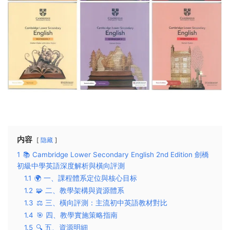
内容
隐藏
1
📚 ​Cambridge Lower Secondary English 2nd Edition 劍橋
初級中學英語深度解析與橫向評測​
1.1
🌍 ​一、課程體系定位與核心目标​
1.2
🧩 ​二、教學架構與資源體系​
1.3
⚖️ ​三、橫向評測：主流初中英語教材對比​
1.4
🎯 ​四、教學實施策略指南​
1.5
🔍 ​五、資源明細​