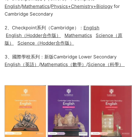
English
/
Mathematics
/
Physics+Chemistry+Biology
for
Cambridge Secondary
2、Checkpoint系列（Cambridge）：
English
English（Hodder合作版）
Mathematics
Science（原
版）
Science（Hodder合作版）
3、國際學校系列：新版Cambridge Lower Secondary
English（英語）
/
Mathematics（數學）
/
Science（科學）