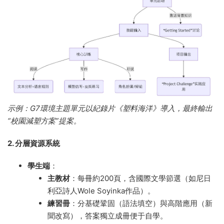
示例：G7環境主題單元以紀錄片《塑料海洋》導入，最終輸出
“校園減塑方案”提案。
2. 分層資源系統
學生端
​：
主教材
​：每冊約200頁，含國際文學節選（如尼日
利亞詩人Wole Soyinka作品）。
練習冊
​：分基礎鞏固（語法填空）與高階應用（新
聞改寫），答案獨立成冊便于自學。