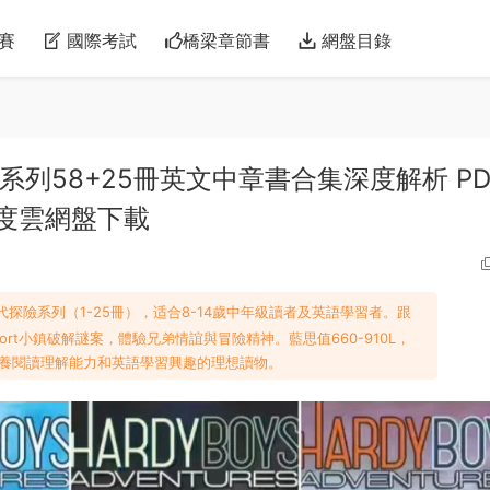
賽
國際考試
橋梁章節書
網盤目錄
探險系列58+25冊英文中章書合集深度解析 PD
 百度雲網盤下載
代探險系列（1-25冊），适合8-14歲中年級讀者及英語學習者。跟
ayport小鎮破解謎案，體驗兄弟情誼與冒險精神。藍思值660-910L，
，是培養閱讀理解能力和英語學習興趣的理想讀物。