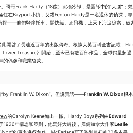
。哥哥Frank Hardy（18歲）沉穩冷靜，是團隊中的“大腦”；
住在Bayport小鎮，父親Fenton Hardy是一名退休的偵探，
種偵探——他們騎摩托車、開快艇、駕飛機，上天下海追線索，破
927年，從此開啓了長達近百年的出版傳奇。根據大英百科全書記載，Har
 Tower Treasure》開始，至今已有數百部作品，全球銷量超過
年的偶像和職業啓蒙。
Franklin W. Dixon”。但說實話——
Franklin W. Dixon
rew
的Carolyn Keene如出一轍。Hardy Boys系列由
Edward
te創始人）于1926年構思和策劃，他寫好大綱後，雇傭加拿大作家
Leslie
. Dixon”的筆名進行創作。McFarlane寫了系列最初的20多本書