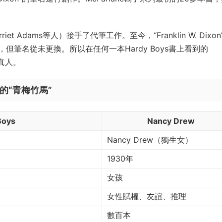
rriet Adams等人）接手了代筆工作。至今，“Franklin W. Dixo
筆名從未更換。所以在任何一本Hardy Boys書上看到的
個真人。
偵探界的“青梅竹馬”
Boys
Nancy Drew
Nancy Drew（獨生女）
1930年
女孩
女性賦權、友誼、推理
數百本