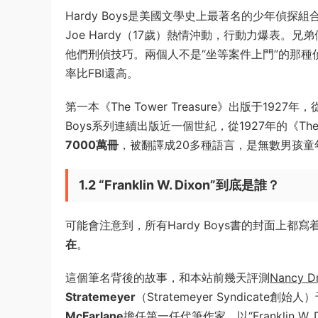
Hardy Boys是美國文學史上最著名的少年偵探組合
Joe Hardy（17歲）熱情沖動，行動力爆表。兄弟倆
他們刑偵技巧。兩個人不是“坐等案件上門”的那
率比FBI還高。
第一本《The Tower Treasure》出版于1
Boys系列連續出版近一個世紀，從1927年的《The
7000萬冊
，被翻譯成20多種語言，是無數男孩童
1.2 “Franklin W. Dixon”到底是誰？
可能會注意到，所有Hardy Boys書的封面上都寫着“by 
在
。
這個筆名背後的故事，和本站前幾天評測
Nancy D
Stratemeyer
（Stratemeyer Syndica
McFarlane
擔任第一任代筆作家，以“Franklin W