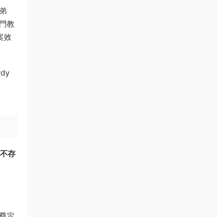
弟弟
專門教
案效
dy
根本不存
，奠定