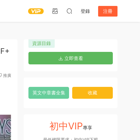
登錄
注冊
資源目錄
F+
立即查看
推廣
英文中章書全集
收藏
初中VIP
專享
最低權限要求：初中VIP下載