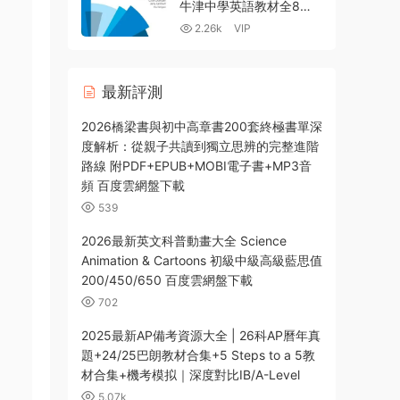
牛津中學英語教材全8級
PDF+MP3音頻+MP4視
2.26k
VIP
頻 百度雲網盤下載
最新評測
2026橋梁書與初中高章書200套終極書單深
度解析：從親子共讀到獨立思辨的完整進階
路線 附PDF+EPUB+MOBI電子書+MP3音
頻 百度雲網盤下載
539
2026最新英文科普動畫大全 Science
Animation & Cartoons 初級中級高級藍思值
200/450/650 百度雲網盤下載
702
2025最新AP備考資源大全 | 26科AP曆年真
題+24/25巴朗教材合集+5 Steps to a 5教
材合集+機考模拟｜深度對比IB/A-Level
5.07k