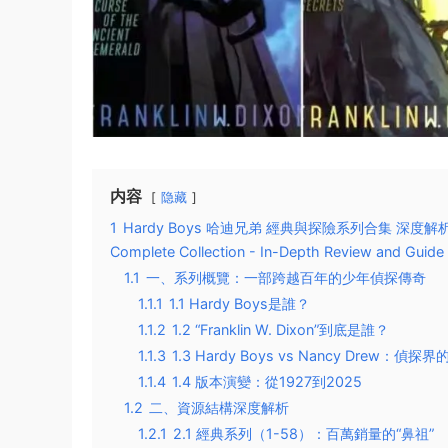
内容
隐藏
1
Hardy Boys 哈迪兄弟 經典與探險系列合集 深度解析與閱讀指南 
Complete Collection - In-Depth Review and Guide
1.1
一、系列概覽：一部跨越百年的少年偵探傳奇
1.1.1
1.1 Hardy Boys是誰？
1.1.2
1.2 “Franklin W. Dixon”到底是誰？
1.1.3
1.3 Hardy Boys vs Nancy Drew：偵探
1.1.4
1.4 版本演變：從1927到2025
1.2
二、資源結構深度解析
1.2.1
2.1 經典系列（1-58）：百萬銷量的“鼻祖”