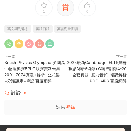
賞
1
0
英文期刊雜志
英語口語
英語海量閱讀
上一篇
下一篇
British Physics Olympiad 英國高
2025最新Cambridge IELTS劍橋
中物理奧賽BPhO競賽資料合集
雅思A類學術類+G類培訓類4-20
2001-2024真題+解析+公式集
全套真題+聽力音頻+精講解析
+分類題庫+筆記 百度網盤
PDF+MP3 百度網盤
評論
0
請先
登錄