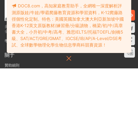
DOC8.com，高知家庭教育助手，全網唯一深度解析評
測原版娃/牛娃/學霸爬藤教育資源和學習資料，K-12爬藤路
徑個性化定制。特色：美國英國加拿大澳大利亞新加坡中國
香港K-12英文原版教材/練習冊/分級讀物，橋梁/初/中/高章
多課吧DOC8.com——高知家庭教育助手
全網唯一深度解析K12爬藤教育資源和學習資料
書大全，小升初/中考/高考、雅思IELTS/托福TOEFL/劍橋5
級、SAT/ACT/GRE/GMAT、IGCSE/IB/AP/A-Level/DSE考
學霸必備：在線網盤教育資源學習資料目錄索引
試、全球數學物理化學生物信息學商科競賽資源！
關于
贊助細則
免責聲明
投稿須知
聯系站長
搜索
在線搜索GK-G12海量英文原版教材/章節書/國際考試/學科競賽資料！