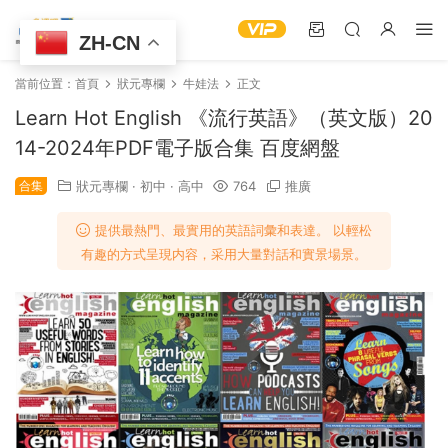
ZH-CN
當前位置：
首頁
狀元專欄
牛娃法
正文
Learn Hot English 《流行英語》（英文版）20
14-2024年PDF電子版合集 百度網盤
合集
狀元專欄
·
初中
·
高中
764
推廣
提供最熱門、最實用的英語詞彙和表達。 以輕松
有趣的方式呈現内容，采用大量對話和實景場景。