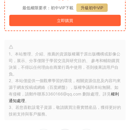
最低權限要求：初中VIP下載
升級初中VIP
立即購買
1、本站整理、介紹、推薦的資源版權屬于原出版機構或影像公
司，展示、分享僅限于學習交流與研究目的、 參考和輔助購買
決策，不得以任何理由在商業行爲中使用，否則後果請用戶自
負。
2、本站僅提供一個觀摩學習的環境，相關資源信息及内容均來
源于網友投稿或網絡（百度網盤），版權争議與本站無關。如
有侵權，請郵件聯系3360166@qq.com 删除處理。詳見
權利
通知處理
。
3、若您喜歡該電子資源，敬請購買注冊實體産品，獲得更好的
技術支持與客戶服務。