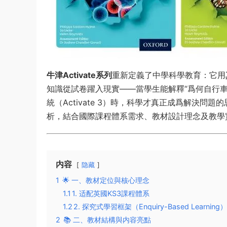
牛津Activate系列
重新定義了中學科學教育：它用
知識從試卷躍入現實——當學生能解釋“爲何自行車刹車片
統（Activate 3）時，科學才真正成爲解決問
析，結合國際課程體系需求、教材設計理念及教學
内容
隐藏
1
🌟 ​一、教材定位與核心理念​
1.1
​1. 适配英國KS3課程體系​
1.2
​2. 探究式學習框架（Enquiry-Based Learning）​​
2
📚 ​二、教材結構與内容亮點​