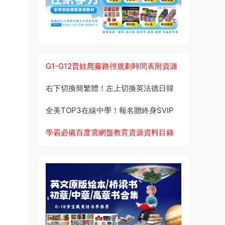
G1-G12普娃爬藤路徑規劃時間表附資源
右下切換簡繁體！左上切換英法德日韓
全美TOP3在線中學！報名贈終身SVIP
學霸必備百度雲網盤教育資源資料目錄