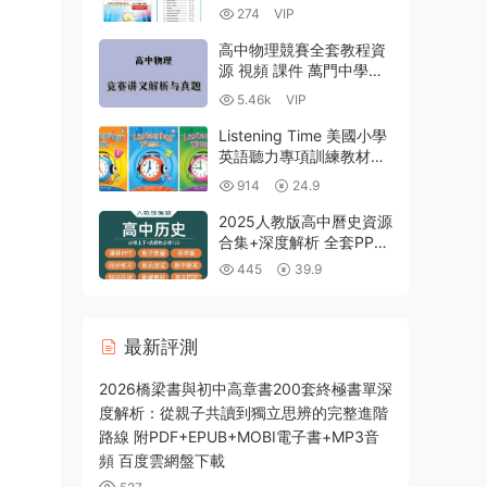
Mathematics Class 7-9
274
VIP
BMA天資與奧林匹克考試
資源書數學7-9年級PDF
高中物理競賽全套教程資
電子版 百度雲網盤下載
源 視頻 課件 萬門中學奧
賽課程 百度網盤下
5.46k
VIP
載-53.4GB
Listening Time 美國小學
英語聽力專項訓練教材全
1-3級 學生用書+聽寫本
914
24.9
+答案PDF MP3音頻
2025人教版高中曆史資源
合集+深度解析 全套PPT
課件講義教案學案知識點
445
39.9
同步練習單元測試期中期
末模拟試卷PDF電子版
最新評測
2026橋梁書與初中高章書200套終極書單深
度解析：從親子共讀到獨立思辨的完整進階
路線 附PDF+EPUB+MOBI電子書+MP3音
頻 百度雲網盤下載