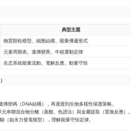
典型主題
物質顆粒模型、細胞結構、能量傳遞形式
元素周期表、遺傳變異、牛頓運動定律
生态系統能量流動、電解反應、動量守恒
）​
至遺傳密碼（DNA結構），再過渡到生物多樣性保護策略。
​ 單元串聯混合物分離（蒸餾、色譜法）與金屬提取（置換反應）
 實驗（如水力發電模型），理解能量守恒定律。