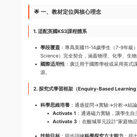
🌟 ​
一、教材定位與核心理念
1. 适配英國KS3課程體系
學段覆蓋
​：專爲英國11-14歲學生（7-9年級）
Science）完全契合，涵蓋物理、化學、生
國際适用性
​：廣泛用于國際學校或采用英式課程
源。
2. 探究式學習框架（Enquiry-Based Learning
科學思維培養
​：通過提問→實驗→分析→結
Activate 1
​：通過磁力實驗，讓學生自
Activate 3
​：在酸堿單元設計“家庭物
技能目标
​：同步訓練
科學探究六大能力
​：