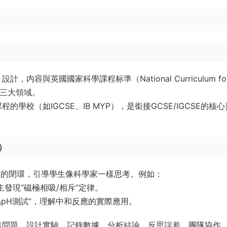
設計，内容與英國國家科學課程标準（National Curriculum fo
物三大領域。
的學校（如IGCSE、IB MYP），是銜接GCSE/IGCSE的核心
）​
論的閉環，引導學生像科學家一樣思考。例如：
主發現“磁極相吸/相斥”定律。
品pH測試”，理解中和反應的實際應用。
提出問題、設計實驗、記錄數據、分析結論、反思誤差、團隊協作