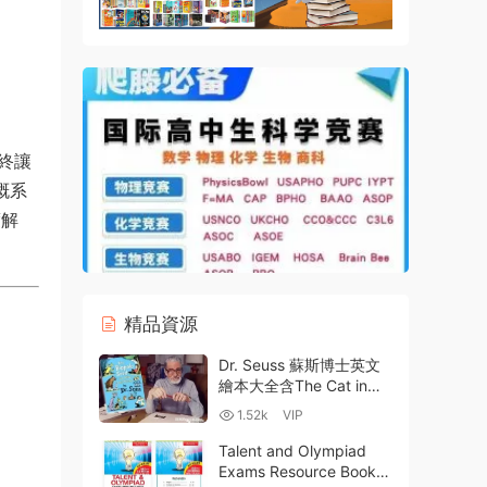
終讓
溉系
度解
精品資源
Dr. Seuss 蘇斯博士英文
繪本大全含The Cat in
the Hat 分級讀物分類整
1.52k
VIP
理64冊PDF+MP3+部分
MP4 百度雲網盤下載
Talent and Olympiad
Exams Resource Book