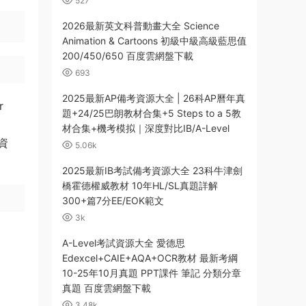
527
2026最新英文科普動畫大全 Science
Animation & Cartoons 初級中級高級藍思值
200/450/650 百度雲網盤下載
693
2025最新AP備考資源大全 | 26科AP曆年真
r
題+24/25巴朗教材合集+5 Steps to a 5教
材合集+機考模拟｜深度對比IB/A-Level
資
5.06k
2025最新IB考試備考資源大全 23科牛津劍
橋霍德權威教材 10年HL/SL真題詳解
300+篇7分EE/EOK範文
3k
A-Level考試資源大全 愛德思
Edexcel+CAIE+AQA+OCR教材 最新考綱
10-25年10月真題 PPT課件 筆記 分類分章
真題 百度雲網盤下載
。
3.48k