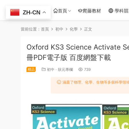
首頁
爬藤教材
學科競
ZH-CN
當前位置：
首頁
初中
化學
正文
Oxford KS3 Science Acti
冊PDF電子版 百度網盤下載
精品
初中
·
狀元專欄
739
涵蓋了物理、化學、生物等多個科學領