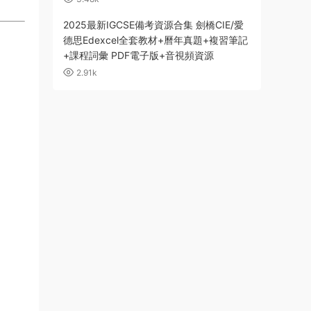
2025最新IGCSE備考資源合集 劍橋CIE/愛
德思Edexcel全套教材+曆年真題+複習筆記
+課程詞彙 PDF電子版+音視頻資源
2.91k