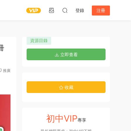
登錄
注冊
資源目錄
冊
立即查看
推廣
收藏
初中VIP
專享