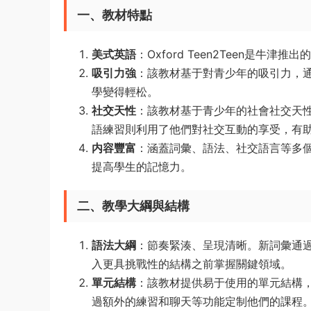
一、教材特點
美式英語
：Oxford Teen2Teen是
吸引力強
：該教材基于對青少年的吸引力，
學變得輕松。
社交天性
：該教材基于青少年的社會社交天
語練習則利用了他們對社交互動的享受，有
内容豐富
：涵蓋詞彙、語法、社交語言等多
提高學生的記憶力。
二、教學大綱與結構
語法大綱
：節奏緊湊、呈現清晰。新詞彙通
入更具挑戰性的結構之前掌握關鍵領域。
單元結構
：該教材提供易于使用的單元結構
過額外的練習和聊天等功能定制他們的課程