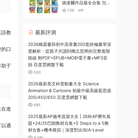
載-138GB
德達爾作品最全合集 兒童
經典系列章節書+自傳系
736
VIP
列PDF電子書 配套MP3音
頻 BBC廣播劇 電影全集
英語教
最新評測
2026橋梁書與初中高章書200套終極書單深
控的口
度解析：從親子共讀到獨立思辨的完整進階
路線 附PDF+EPUB+MOBI電子書+MP3音
頻 百度雲網盤下載
有助于
530
2026最新英文科普動畫大全 Science
Animation & Cartoons 初級中級高級藍思值
200/450/650 百度雲網盤下載
695
生在進
2025最新AP備考資源大全 | 26科AP曆年真
題+24/25巴朗教材合集+5 Steps to a 5教
可以通
材合集+機考模拟｜深度對比IB/A-Level
5.06k