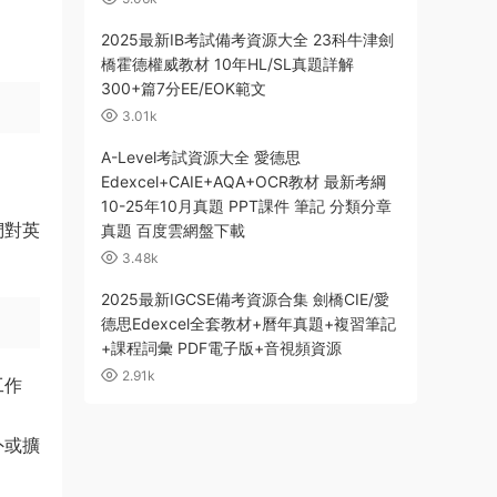
2025最新IB考試備考資源大全 23科牛津劍
橋霍德權威教材 10年HL/SL真題詳解
300+篇7分EE/EOK範文
3.01k
A-Level考試資源大全 愛德思
Edexcel+CAIE+AQA+OCR教材 最新考綱
10-25年10月真題 PPT課件 筆記 分類分章
們對英
真題 百度雲網盤下載
3.48k
2025最新IGCSE備考資源合集 劍橋CIE/愛
德思Edexcel全套教材+曆年真題+複習筆記
+課程詞彙 PDF電子版+音視頻資源
2.91k
工作
外或擴