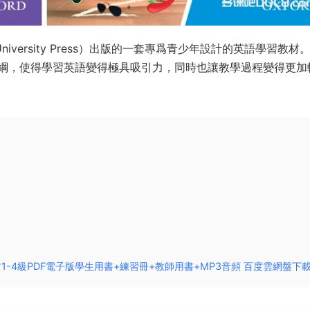
rd University Press）出版的一套專爲青少年設計的英語學習教材
綱，使得學習英語變得極具吸引力，同時也讓教學過程變得更加
英語教材1-4級PDF電子版學生用書+練習冊+教師用書+MP3音頻 百度雲網盤下載