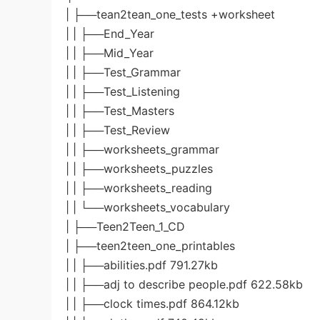
| ├──tean2tean_one_tests +worksheet
| | ├──End_Year
| | ├──Mid_Year
| | ├──Test_Grammar
| | ├──Test_Listening
| | ├──Test_Masters
| | ├──Test_Review
| | ├──worksheets_grammar
| | ├──worksheets_puzzles
| | ├──worksheets_reading
| | └──worksheets_vocabulary
| ├──Teen2Teen_1_CD
| ├──teen2teen_one_printables
| | ├──abilities.pdf 791.27kb
| | ├──adj to describe people.pdf 622.58kb
| | ├──clock times.pdf 864.12kb