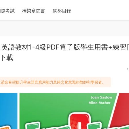
國際考試
橋梁章節書
網盤目錄
牛津初中英語教材1-4級PDF電子版學生用書+練習
盤下載
其适合希望提升學生語言應用能力及跨文化意識的教師和學習者。