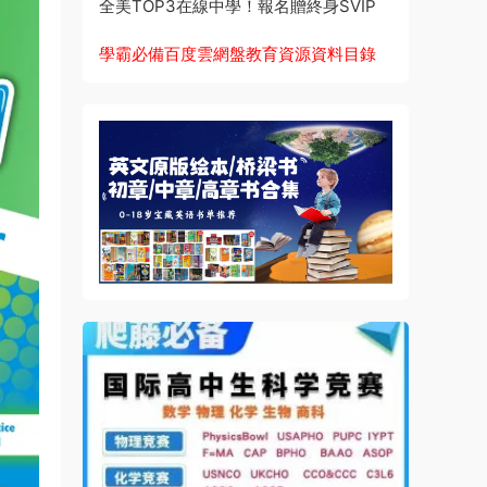
全美TOP3在線中學！報名贈終身SVIP
學霸必備百度雲網盤教育資源資料目錄