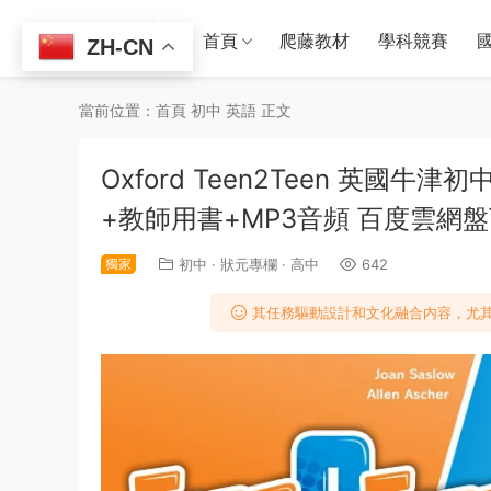
首頁
爬藤教材
學科競賽
ZH-CN
當前位置：
首頁
初中
英語
正文
Oxford Teen2Teen 英國
+教師用書+MP3音頻 百度雲網
獨家
初中
·
狀元專欄
·
高中
642
其任務驅動設計和文化融合内容，尤