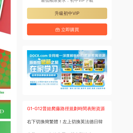
最低權限要求：初中VIP下載
升級初中VIP
立即購買
G1-G12普娃爬藤路徑規劃時間表附資源
右下切換簡繁體！左上切換英法德日韓