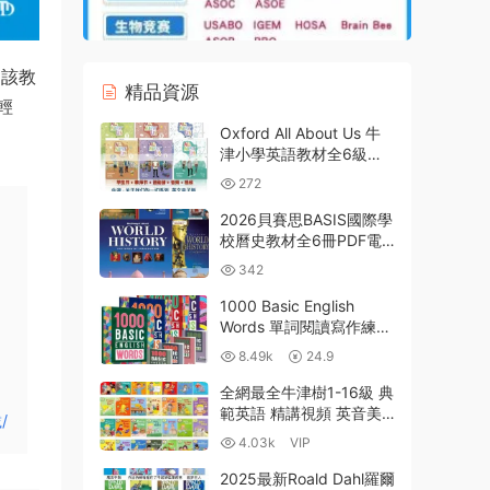
。該教
精品資源
輕
Oxford All About Us 牛
津小學英語教材全6級
PDF電子版學生書手工素
272
材 MP3音頻 MP4視頻 百
度雲網盤下載
2026貝賽思BASIS國際學
校曆史教材全6冊PDF電
子版 Global
342
History/World
History/American
1000 Basic English
History 百度雲網盤下載
Words 單詞閱讀寫作練習
書 基礎英語1000詞 全彩
8.49k
24.9
PDF MP3音頻 145節精講
外教課視頻MP4 百度網盤
全網最全牛津樹1-16級 典
下載
範英語 精講視頻 英音美
/
音音頻 自然拼讀 動畫 真
4.03k
VIP
人電影 練習冊 單詞閃卡
點讀PDF大全 百度網盤下
2025最新Roald Dahl羅爾