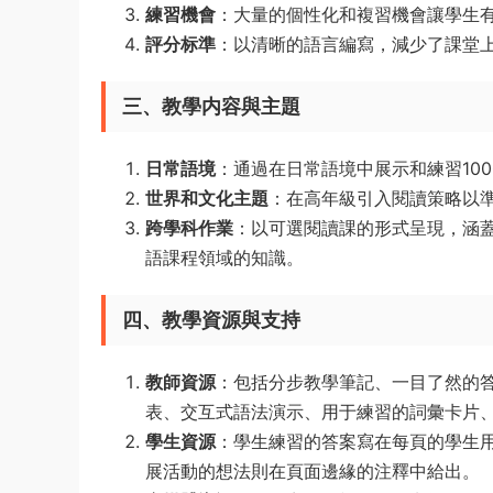
練習機會
：大量的個性化和複習機會讓學生
評分标準
：以清晰的語言編寫，減少了課堂
三、教學内容與主題
日常語境
：通過在日常語境中展示和練習10
世界和文化主題
：在高年級引入閱讀策略以
跨學科作業
：以可選閱讀課的形式呈現，涵
語課程領域的知識。
四、教學資源與支持
教師資源
：包括分步教學筆記、一目了然的
表、交互式語法演示、用于練習的詞彙卡片
學生資源
：學生練習的答案寫在每頁的學生
展活動的想法則在頁面邊緣的注釋中給出。