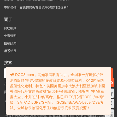
學霸必備：在線網盤教育資源學習資料目錄索引
關于
贊助細則
免責聲明
投稿須知
聯系站長
搜索
DOC8.com，高知家庭教育助手，全網唯一深度解析評
測原版娃/牛娃/學霸爬藤教育資源和學習資料，K-12爬藤路
在線搜索GK-G12海量英文原版教材/章節書/國際考試/學科競賽資料！
徑個性化定制。特色：美國英國加拿大澳大利亞新加坡中國
香港K-12英文原版教材/練習冊/分級讀物，橋梁/初/中/高章
資料失效？沒找到需要的？網站意見建議？請提交工單
查看我的工單
書大全，小升初/中考/高考、雅思IELTS/托福TOEFL/劍橋5
Copyright © 2004-2026 多課吧
DOC8.com
渝ICP備2022004389号-1
渝公
級、SAT/ACT/GRE/GMAT、IGCSE/IB/AP/A-Level/DSE考
網安備50010502003111号
試、全球數學物理化學生物信息學商科競賽資源！
多課吧DOC8.com是一個資料信息評測及分享獲取的平台，不确保部分用戶上
傳資料的來源及知識産權歸屬。如發現相關資料侵犯您的合法權益，請及時聯