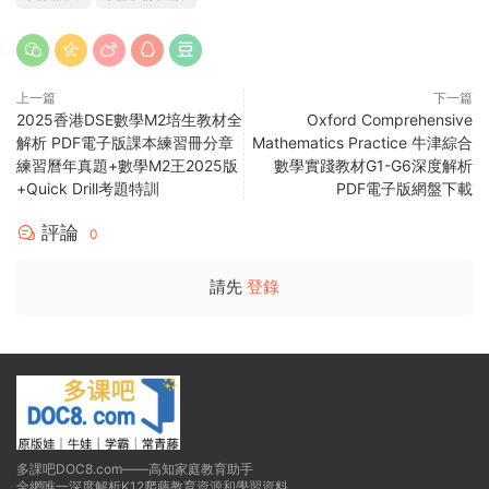
上一篇
下一篇
2025香港DSE數學M2培生教材全
Oxford Comprehensive
解析 PDF電子版課本練習冊分章
Mathematics Practice 牛津綜合
練習曆年真題+數學M2王2025版
數學實踐教材G1-G6深度解析
+Quick Drill考題特訓
PDF電子版網盤下載
評論
0
請先
登錄
多課吧DOC8.com——高知家庭教育助手
全網唯一深度解析K12爬藤教育資源和學習資料