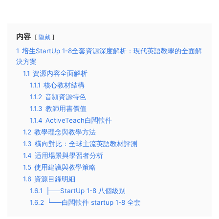
内容
隐藏
1
培生StartUp 1-8全套資源深度解析：現代英語教學的全面解
決方案
1.1
資源内容全面解析
1.1.1
核心教材結構
1.1.2
音頻資源特色
1.1.3
教師用書價值
1.1.4
ActiveTeach白闆軟件
1.2
教學理念與教學方法
1.3
橫向對比：全球主流英語教材評測
1.4
适用場景與學習者分析
1.5
使用建議與教學策略
1.6
資源目錄明細
1.6.1
├──StartUp 1-8 八個級别
1.6.2
└──白闆軟件 startup 1-8 全套