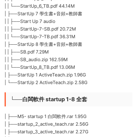
| | └──StartUp_6_TB.pdf 44.14M
| ├──StartUp 7 學生書+音頻+教師書
| | ├──Start Up 7 audio
| | ├──StartUp-7-SB.pdf 20.72M
| | └──StartUp-7-TB.pdf 36.31M
| ├──StartUp 8 學生書+音頻+教師書
| | ├──SB.pdf 7.29M
| | ├──SB_audio.zip 162.59M
| | └──StartUp_8_TB.pdf 13.06M
| ├──StartUp 1 ActiveTeach.zip 1.96G
| └──StartUp 2 ActiveTeach.zip 2.58G
└──白闆軟件 startup 1-8 全套
| ├──M5- startup 1 白闆軟件.rar 1.95G
| ├──startup_2_active_teach.rar 2.56G
| ├──startup_3_active_teach.rar 2.27G