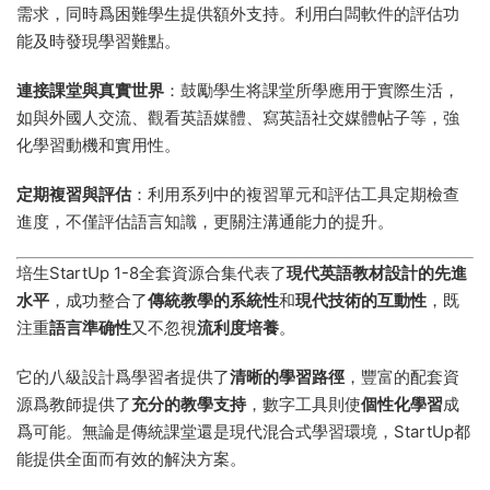
需求，同時爲困難學生提供額外支持。利用白闆軟件的評估功
能及時發現學習難點。
連接課堂與真實世界
：鼓勵學生将課堂所學應用于實際生活，
如與外國人交流、觀看英語媒體、寫英語社交媒體帖子等，強
化學習動機和實用性。
定期複習與評估
：利用系列中的複習單元和評估工具定期檢查
進度，不僅評估語言知識，更關注溝通能力的提升。
培生StartUp 1-8全套資源合集代表了
現代英語教材設計的先進
水平
，成功整合了
傳統教學的系統性
和
現代技術的互動性
，既
注重
語言準确性
又不忽視
流利度培養
。
它的八級設計爲學習者提供了
清晰的學習路徑
，豐富的配套資
源爲教師提供了
充分的教學支持
，數字工具則使
個性化學習
成
爲可能。無論是傳統課堂還是現代混合式學習環境，StartUp都
能提供全面而有效的解決方案。