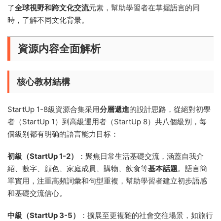
了
全球視野和跨文化交流
元素，幫助學習者在掌握語言的同
時，了解不同文化背景。
資源内容全面解析
核心教材結構
StartUp 1-8級資源合集采用
分層遞進
的設計思路，從絕對初學
者（StartUp 1）到高級運用者（StartUp 8）共八個級别，每
個級别都有明确的語言能力目标：
初級（StartUp 1-2）
：聚焦日常生活基礎交流，涵蓋自我介
紹、數字、顔色、家庭成員、購物、飲食等
基本話題
。語言簡
單實用，注重高頻詞彙和句型重複，幫助學習者建立初步語感
和基礎交流信心。
中級（StartUp 3-5）
：擴展至更複雜的社會交往場景，如旅行