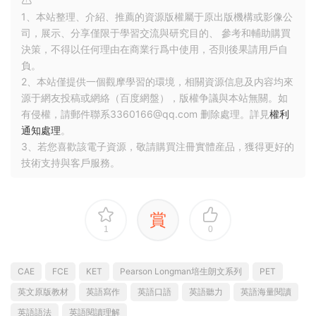
1、本站整理、介紹、推薦的資源版權屬于原出版機構或影像公
司，展示、分享僅限于學習交流與研究目的、 參考和輔助購買
決策，不得以任何理由在商業行爲中使用，否則後果請用戶自
負。
2、本站僅提供一個觀摩學習的環境，相關資源信息及内容均來
源于網友投稿或網絡（百度網盤），版權争議與本站無關。如
有侵權，請郵件聯系3360166@qq.com 删除處理。詳見
權利
通知處理
。
3、若您喜歡該電子資源，敬請購買注冊實體産品，獲得更好的
技術支持與客戶服務。
賞
1
0
CAE
FCE
KET
Pearson Longman培生朗文系列
PET
英文原版教材
英語寫作
英語口語
英語聽力
英語海量閱讀
英語語法
英語閱讀理解