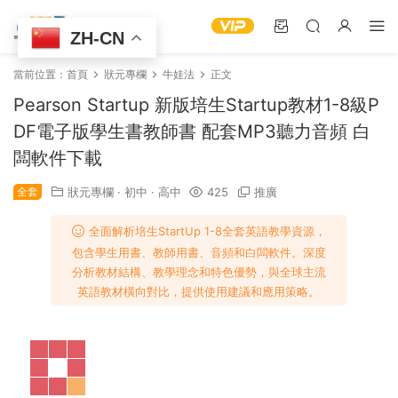
ZH-CN
當前位置：
首頁
狀元專欄
牛娃法
正文
Pearson Startup 新版培生Startup教材1-8級P
DF電子版學生書教師書 配套MP3聽力音頻 白
闆軟件下載
全套
狀元專欄
·
初中
·
高中
425
推廣
全面解析培生StartUp 1-8全套英語教學資源，
包含學生用書、教師用書、音頻和白闆軟件。深度
分析教材結構、教學理念和特色優勢，與全球主流
英語教材橫向對比，提供使用建議和應用策略。