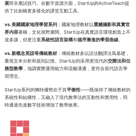
展
而非應試技巧。在數字資源方面，StartUp的ActiveTeach提
供了比劍橋更多樣化的課堂互動工具。
vs. 美國國家地理學習系列
：國家地理教材以
震撼攝影和真實世
界内容
著稱，文化視野廣闊。StartUp在真實語言環境創造上不
遑多讓，但更注重
系統性語言架構
和
循序漸進的學習曲線
。
vs. 新概念英語等傳統教材
：傳統教材多以語法翻譯法爲基礎，
重視文本分析和規則記憶。StartUp則采用更現代的
交際法和任
務型教學
，強調實際運用能力和流暢溝通，更符合當代語言學
習理念。
StartUp系列的獨特優勢在于其
平衡性
——既保持了傳統教材的
系統性和結構性，又融入了現代教學法的互動性和實用性，同
時通過先進數字技術增強了教學效果。