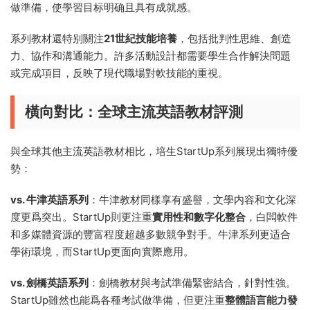
做準備，使學習目标明确且具有成就感。
系列教材還特别關注
21世紀技能培養
，包括批判性思維、創造
力、協作和溝通能力。許多活動設計都需要學生合作解決問題
或完成項目，反映了現代職場對軟技能的重視。
橫向對比：全球主流英語教材評測
與全球其他主流英語教材相比，培生StartUp系列展現出獨特優
勢：
vs. 牛津英語系列
：牛津教材同樣享有盛譽，文學内容和文化深
度更爲突出。StartUp則更注重
實用性和數字化整合
，白闆軟件
和多媒體資源的豐富程度超越多數競争對手。牛津系列更适合
學術環境，而StartUp更面向實際應用。
vs. 劍橋英語系列
：劍橋教材與考試準備緊密結合，針對性強。
StartUp雖然也能爲各種考試做準備，但更注重
整體語言能力發