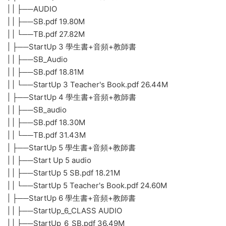
| | ├──AUDIO
| | ├──SB.pdf 19.80M
| | └──TB.pdf 27.82M
| ├──StartUp 3 學生書+音頻+教師書
| | ├──SB_Audio
| | ├──SB.pdf 18.81M
| | └──StartUp 3 Teacher's Book.pdf 26.44M
| ├──StartUp 4 學生書+音頻+教師書
| | ├──SB_audio
| | ├──SB.pdf 18.30M
| | └──TB.pdf 31.43M
| ├──StartUp 5 學生書+音頻+教師書
| | ├──Start Up 5 audio
| | ├──StartUp 5 SB.pdf 18.21M
| | └──StartUp 5 Teacher's Book.pdf 24.60M
| ├──StartUp 6 學生書+音頻+教師書
| | ├──StartUp_6_CLASS AUDIO
| | ├──StartUp_6_SB.pdf 36.49M