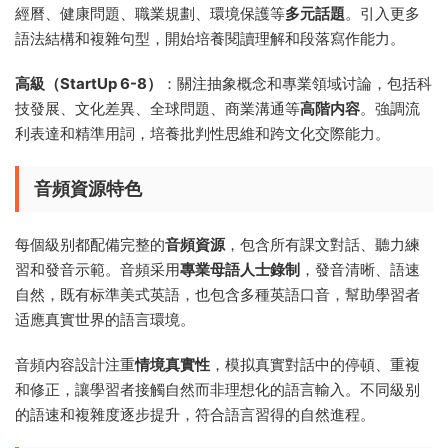
經曆、健康問題、職業規劃、環境保護等
多元話題
。引入更多
語法結構和複雜句型，開始培養閱讀理解和段落寫作能力。
高級（StartUp 6-8）
：關注抽象概念和專業領域讨論，包括科
技發展、文化差異、全球問題、商業溝通等
高階内容
。強調流
利表達和精準用詞，培養批判性思維和跨文化交際能力。
音頻資源特色
每個級别都配備完整的
音頻資源
，包含所有課文對話、聽力練
習和發音示範。音頻采用
專業母語人士錄制
，發音清晰、語速
自然，既有标準美式英語，也包含多種英語口音，幫助學習者
适應真實世界的語言環境。
音頻内容設計注重
情境真實性
，模拟真實對話中的停頓、重複
和修正，讓學習者接觸自然而非理想化的語言輸入。不同級别
的語速和複雜度逐步提升，符合語言習得的自然進程。