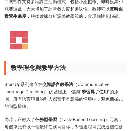
白闆軟件支持多種課堂活動模式，包括小組協作、即時投票和
競賽遊戲，大大增加了課堂參與度和趣味性。教師可以
實時跟
蹤學生進度
，根據數據分析調整教學策略，實現個性化指導。
教學理念與教學方法
StartUp系列建立在
交際語言教學法
（Communicative
Language Teaching）的基礎上，強調“
學習爲了使用
”的原
則。所有語言項目的引入都置于有意義的情境中，避免機械式
的句型操練。
同時，它融入了
任務型學習
（Task-Based Learning）元素，
每個單元都以一個最終任務爲目标，學習過程爲完成這個任務