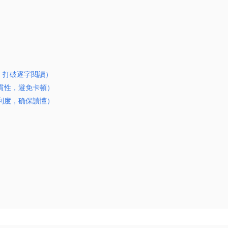
，打破逐字閱讀）
貫性，避免卡頓）
利度，确保讀懂）