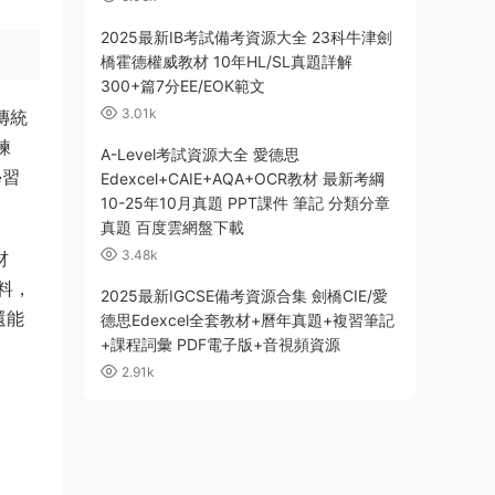
2025最新IB考試備考資源大全 23科牛津劍
橋霍德權威教材 10年HL/SL真題詳解
300+篇7分EE/EOK範文
3.01k
傳統
練
A-Level考試資源大全 愛德思
學習
Edexcel+CAIE+AQA+OCR教材 最新考綱
10-25年10月真題 PPT課件 筆記 分類分章
真題 百度雲網盤下載
3.48k
材
料，
2025最新IGCSE備考資源合集 劍橋CIE/愛
還能
德思Edexcel全套教材+曆年真題+複習筆記
+課程詞彙 PDF電子版+音視頻資源
2.91k