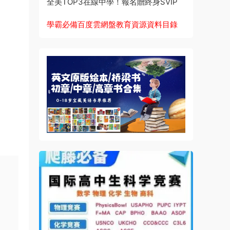
全美TOP3在線中學！報名贈終身SVIP
學霸必備百度雲網盤教育資源資料目錄