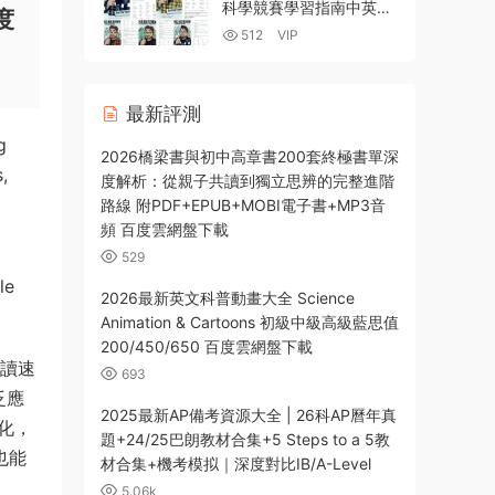
科學競賽學習指南中英雙
度
語版（生物+化學+物理
512
VIP
+地球科學+天文和計算
機）PDF電子版 百度雲網
盤下載
最新評測
g
2026橋梁書與初中高章書200套終極書單深
,
度解析：從親子共讀到獨立思辨的完整進階
路線 附PDF+EPUB+MOBI電子書+MP3音
頻 百度雲網盤下載
529
le
2026最新英文科普動畫大全 Science
Animation & Cartoons 初級中級高級藍思值
200/450/650 百度雲網盤下載
閱讀速
693
泛應
2025最新AP備考資源大全 | 26科AP曆年真
化，
題+24/25巴朗教材合集+5 Steps to a 5教
也能
材合集+機考模拟｜深度對比IB/A-Level
5.06k