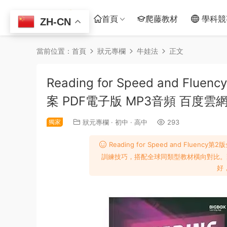
首頁
爬藤教材
學科競
ZH-CN
當前位置：
首頁
狀元專欄
牛娃法
正文
Reading for Speed and 
案 PDF電子版 MP3音頻 百度雲
獨家
狀元專欄
·
初中
·
高中
293
Reading for Speed and F
訓練技巧，搭配全球同類型教材橫向對比。
好