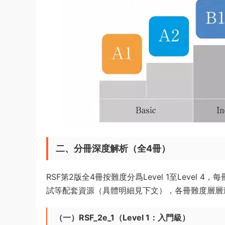
二、分冊深度解析（全4冊）
RSF第2版全4冊按難度分爲Level 1至Leve
試等配套資源（具體明細見下文），各冊難度層層
（一）RSF_2e_1（Level 1：入門級）