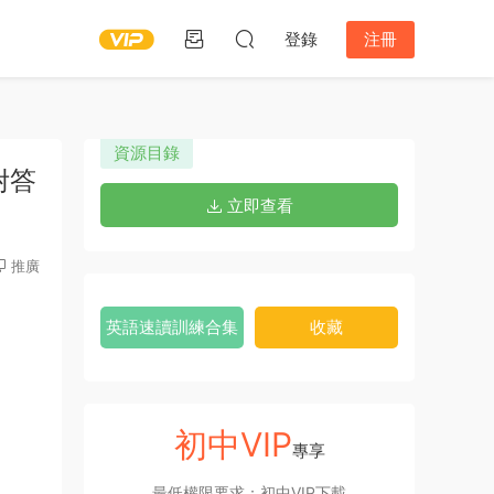
登錄
注冊
資源目錄
版附答
立即查看
推廣
英語速讀訓練合集
收藏
初中VIP
專享
最低權限要求：初中VIP下載