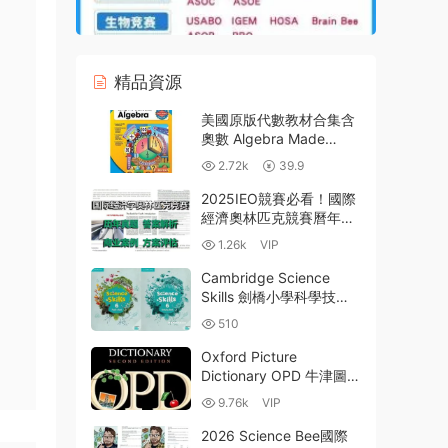
精品資源
美國原版代數教材合集含
奧數 Algebra Made
Easy_AOPS Introduction
2.72k
39.9
to Algebra_Glencoe Pre-
Algebra 百度雲網盤下載
2025IEO競賽必看！國際
經濟奧林匹克競賽曆年真
題解析+權威書單推薦+與
1.26k
VIP
NEC及沃頓商賽對比攻略
PDF電子版下載
Cambridge Science
Skills 劍橋小學科學技能
訓練教材 PDF電子版學生
510
書教師書練習冊測試 MP3
音頻 科學手工活動資源下
Oxford Picture
載
Dictionary OPD 牛津圖解
英語詞典 牛津圖片詞典
9.76k
VIP
最新第三版 全彩PDF
MP3音頻 百度雲網盤下載
2026 Science Bee國際