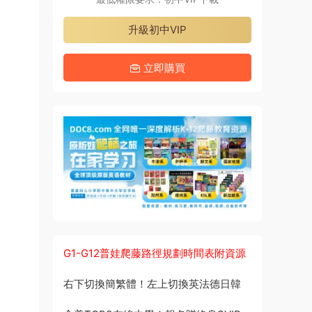
升級初中VIP
立即購買
G1-G12普娃爬藤路徑規劃時間表附資源
右下切換簡繁體！左上切換英法德日韓