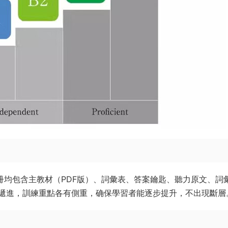
l 4，每冊均包含主教材（PDF版）、詞彙表、答案鑰匙、聽力原文、詞
遞進，訓練重點各有側重，确保學習者能逐步提升，不出現斷層