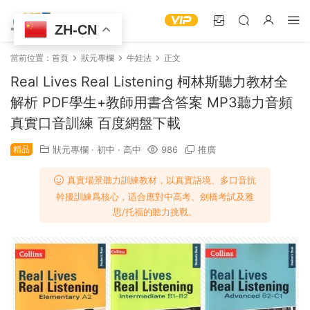
ZH-CN
當前位置：
首頁
狀元專欄
牛娃法
正文
Real Lives Real Listening 柯林斯聽力教材全
解析 PDF學生+教師用書含答案 MP3聽力音頻
真實口音訓練 百度網盤下載
精品
狀元專欄
·
初中
·
高中
986
推廣
​​真實場景聽力訓練教材​​，以​​真實語境、多口音抗
幹擾訓練​​爲核心，适合應對中高考、劍橋考試及雅
思/托福的聽力挑戰。