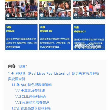
内容
隐藏
1
🌟 ​​柯林斯《Real Lives Real Listening》聽力教材深度解析
與資源全覽​
1.1
📚 ​​核心特色與教學邏輯​​
1.1.1
​​全真實場景訓練​​
1.1.2
​​CLIL跨學科融合​​
1.1.3
​​分層能力培養體系​​
1.2
​​🚀 資源亮點與結構解析​