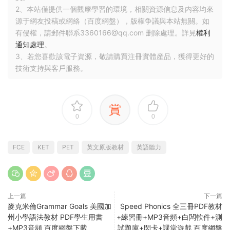
2、本站僅提供一個觀摩學習的環境，相關資源信息及内容均來
源于網友投稿或網絡（百度網盤），版權争議與本站無關。如
有侵權，請郵件聯系3360166@qq.com 删除處理。詳見
權利
通知處理
。
3、若您喜歡該電子資源，敬請購買注冊實體産品，獲得更好的
技術支持與客戶服務。
賞
0
0
FCE
KET
PET
英文原版教材
英語聽力
上一篇
下一篇
麥克米倫Grammar Goals 美國加
Speed Phonics 全三冊PDF教材
州小學語法教材 PDF學生用書
+練習冊+MP3音頻+白闆軟件+測
+MP3音頻 百度網盤下載
試題庫+閃卡+課堂遊戲 百度網盤