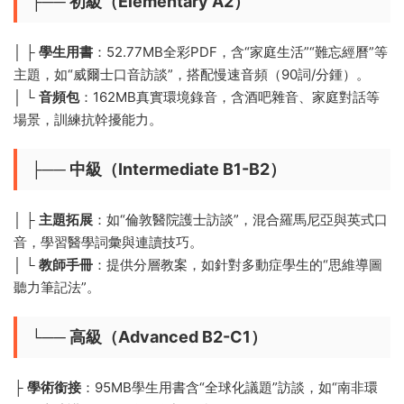
├── ​
​初級（Elementary A2）​
│ ├️ ​
​學生用書​
​：52.77MB全彩PDF，含“家庭生活”“難忘經曆”等
主題，如“威爾士口音訪談”，搭配慢速音頻（90詞/分鍾）。
│ └️ ​
​音頻包​
​：162MB真實環境錄音，含酒吧雜音、家庭對話等
場景，訓練抗幹擾能力。
├── ​
​中級（Intermediate B1-B2）​
│ ├️ ​
​主題拓展​
​：如“倫敦醫院護士訪談”，混合羅馬尼亞與英式口
音，學習醫學詞彙與連讀技巧。
│ └️ ​
​教師手冊​
​：提供分層教案，如針對多動症學生的“思維導圖
聽力筆記法”。
└── ​
​高級（Advanced B2-C1）​
├️ ​
​學術銜接​
​：95MB學生用書含“全球化議題”訪談，如“南非環