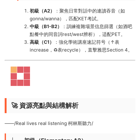
​初級（A2）​
​：聚焦日常對話中的連讀吞音（如
gonna/wanna），匹配KET考試。
​中級（B1-B2）​
​：訓練複雜場景信息篩選（如酒吧
點餐中的同音詞rest/west辨析），适配PET。
​高級（C1）​
​：強化學術講座速記符号（↑表
increase，♻️表recycle），直擊雅思Section 4。
​🚀
資源亮點與結構解析​
——/Real lives real listening 柯林斯聽力/