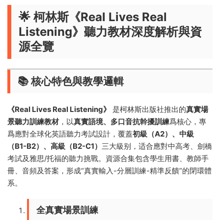
🌟 ​
​柯林斯《Real Lives Real
Listening》聽力教材深度解析與資
源全覽​
📚 ​
​核心特色與教學邏輯​
《Real Lives Real Listening》​
​ 是柯林斯出版社推出的​
​真實場
景聽力訓練教材​
​，以​
​真實語境、多口音抗幹擾訓練​
​爲核心，專
爲應對全球化英語聽力考試設計，覆蓋​
​初級（A2）、中級
（B1-B2）、高級（B2-C1）​
​三大級别，适合應對中高考、劍橋
考試及雅思/托福的聽力挑戰。資源合集包含學生用書、教師手
冊、音頻及答案，形成“真實輸入-分層訓練-精準反饋”的閉環體
系。
​全真實場景訓練​