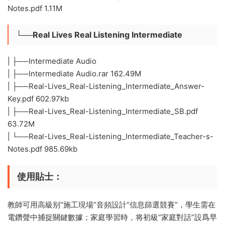
Notes.pdf 1.11M
└──Real Lives Real Listening Intermediate
| ├──Intermediate Audio
| ├──Intermediate Audio.rar 162.49M
| ├──Real-Lives_Real-Listening_Intermediate_Answer-
Key.pdf 602.97kb
| ├──Real-Lives_Real-Listening_Intermediate_SB.pdf
63.72M
| └──Real-Lives_Real-Listening_Intermediate_Teacher-s-
Notes.pdf 985.69kb
使用貼士​
​：
教師可用高級别“施工現場”音頻設計“信息篩選競賽”，學生需在
電鑽聲中捕捉關鍵數據；家庭學習時，将初級“家庭對話”設爲早