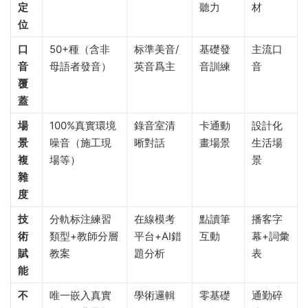
定
聽力
材
位​
​口
50+種（含非
标準美音/
基礎發
主流口
音
母語者發音）
英音爲主
音訓練
音
覆
蓋​
​場
100%真實環境
錄音室清
卡通動
設計化
景
噪音（施工現
晰對話
畫場景
生活場
複
場等）
景
雜
度​
​技
分軌标注練習
在線模考
點讀筆
播客字
術
類型+教師分層
平台+AI錯
互動
幕+詞彙
賦
教案
題分析
表
能​
​不
唯一嵌入真實
學術邏輯
零基礎
通勤碎