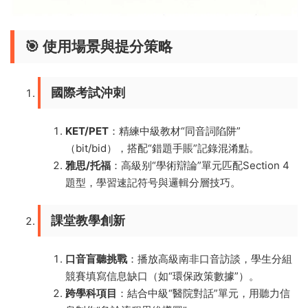
🎯 ​
​使用場景與提分策略​
​國際考試沖刺​
​KET/PET​
​：精練中級教材“同音詞陷阱”
（bit/bid），搭配“錯題手賬”記錄混淆點。
​雅思/托福​
​：高級别“學術辯論”單元匹配Section 4
題型，學習速記符号與邏輯分層技巧。
​課堂教學創新​
​口音盲聽挑戰​
​：播放高級南非口音訪談，學生分組
競賽填寫信息缺口（如“環保政策數據”）。
​跨學科項目​
​：結合中級“醫院對話”單元，用聽力信