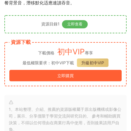
餐背景音，潛移默化适應連讀吞音。
資源目錄1
立即查看
資源下載
初中VIP
下載價格
專享
最低權限要求：初中VIP下載
升級初中VIP
立即購買
1、本站整理、介紹、推薦的資源版權屬于原出版機構或影像公
司，展示、分享僅限于學習交流與研究目的、 參考和輔助購買
決策，不得以任何理由在商業行爲中使用，否則後果請用戶自
負。