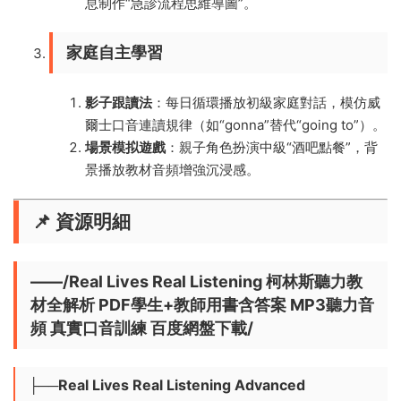
息制作“急診流程思維導圖”。
​家庭自主學習​
​影子跟讀法​
​：每日循環播放初級家庭對話，模仿威
爾士口音連讀規律（如“gonna”替代“going to”）。
​場景模拟遊戲​
​：親子角色扮演中級“酒吧點餐”，背
景播放教材音頻增強沉浸感。
📌 ​
資源明細​
——/Real Lives Real Listening 柯林斯聽力教
材全解析 PDF學生+教師用書含答案 MP3聽力音
頻 真實口音訓練 百度網盤下載/
├──Real Lives Real Listening Advanced