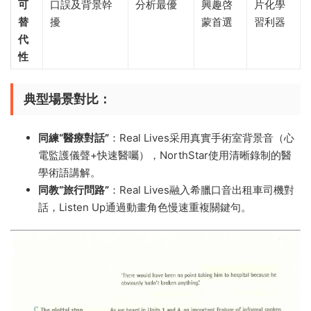
可
口誤及背景幹
分析最優
興趣啓
片化學
替
擾
蒙首選
習利器
代
性​
​典型場景對比​
​：
​同練“醫療對話”​
​：Real Lives采用真實手術室背景音（心
電監護儀聲+快速醫囑），NorthStar使用清晰錄制的醫
學術語講解。
​同教“旅行問路”​
​：Real Lives融入希臘口音出租車司機對
話，Listen Up通過動畫角色慢速重複關鍵句。