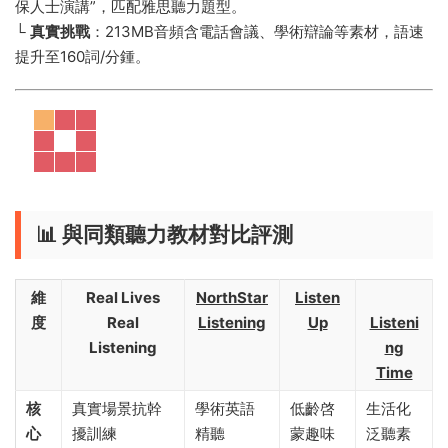
保人士演講”，匹配雅思聽力題型。
└️ ​
​真實挑戰​
​：213MB音頻含電話會議、學術辯論等素材，語速
提升至160詞/分鍾。
📊 ​
​與同類聽力教材對比評測​
​維
​Real Lives
NorthStar
​Listen
度​
Real
Listening​
Up​
Listeni
Listening​
ng
Time​
​核
真實場景抗幹
學術英語
低齡啓
生活化
心
擾訓練
精聽
蒙趣味
泛聽素