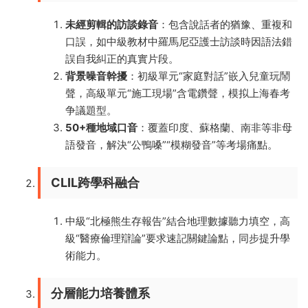
​未經剪輯的訪談錄音​
​：包含說話者的猶豫、重複和
口誤，如中級教材中羅馬尼亞護士訪談時因語法錯
誤自我糾正的真實片段。
​背景噪音幹擾​
​：初級單元“家庭對話”嵌入兒童玩鬧
聲，高級單元“施工現場”含電鑽聲，模拟上海春考
争議題型。
​50+種地域口音​
​：覆蓋印度、蘇格蘭、南非等非母
語發音，解決“公鴨嗓”“模糊發音”等考場痛點。
​CLIL跨學科融合​
中級“北極熊生存報告”結合地理數據聽力填空，高
級“醫療倫理辯論”要求速記關鍵論點，同步提升學
術能力。
​分層能力培養體系​