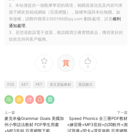
2、本站僅提供一個觀摩學習的環境，相關資源信息及内容均來
源于網友投稿或網絡（百度網盤），版權争議與本站無關。如
有侵權，請郵件聯系3360166@qq.com 删除處理。詳見
權利
通知處理
。
3、若您喜歡該電子資源，敬請購買注冊實體産品，獲得更好的
技術支持與客戶服務。
賞
0
0
FCE
KET
PET
英文原版教材
英語聽力
上一篇
下一篇
麥克米倫Grammar Goals 美國加
Speed Phonics 全三冊PDF教材
州小學語法教材 PDF學生用書
+練習冊+MP3音頻+白闆軟件+測
+MP3音頻 百度網盤下載
試題庫+閃卡+課堂遊戲 百度網盤