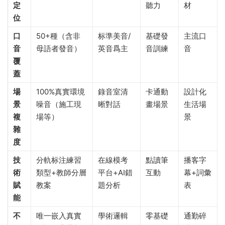
定
聽力
材
位​
​口
50+種（含非
标準美音/
基礎發
主流口
音
母語者發音）
英音爲主
音訓練
音
覆
蓋​
​場
100%真實環境
錄音室清
卡通動
設計化
景
噪音（施工現
晰對話
畫場景
生活場
複
場等）
景
雜
度​
​技
分軌标注練習
在線模考
點讀筆
播客字
術
類型+教師分層
平台+AI錯
互動
幕+詞彙
賦
教案
題分析
表
能​
​不
唯一嵌入真實
學術邏輯
零基礎
通勤碎