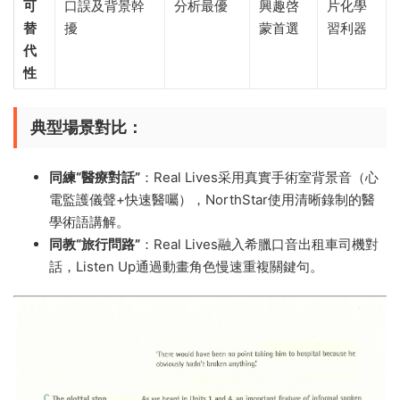
可
口誤及背景幹
分析最優
興趣啓
片化學
替
擾
蒙首選
習利器
代
性​
​典型場景對比​
​：
​同練“醫療對話”​
​：Real Lives采用真實手術室背景音（心
電監護儀聲+快速醫囑），NorthStar使用清晰錄制的醫
學術語講解。
​同教“旅行問路”​
​：Real Lives融入希臘口音出租車司機對
話，Listen Up通過動畫角色慢速重複關鍵句。