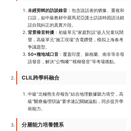
​未經剪輯的訪談錄音​
​：包含說話者的猶豫、重複和
口誤，如中級教材中羅馬尼亞護士訪談時因語法錯
誤自我糾正的真實片段。
​背景噪音幹擾​
​：初級單元“家庭對話”嵌入兒童玩鬧
聲，高級單元“施工現場”含電鑽聲，模拟上海春考
争議題型。
​50+種地域口音​
​：覆蓋印度、蘇格蘭、南非等非母
語發音，解決“公鴨嗓”“模糊發音”等考場痛點。
​CLIL跨學科融合​
中級“北極熊生存報告”結合地理數據聽力填空，高
級“醫療倫理辯論”要求速記關鍵論點，同步提升學
術能力。
​分層能力培養體系​