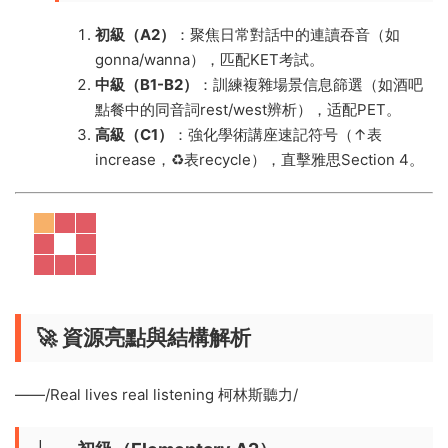
​初級（A2）​
​：聚焦日常對話中的連讀吞音（如
gonna/wanna），匹配KET考試。
​中級（B1-B2）​
​：訓練複雜場景信息篩選（如酒吧
點餐中的同音詞rest/west辨析），适配PET。
​高級（C1）​
​：強化學術講座速記符号（↑表
increase，♻️表recycle），直擊雅思Section 4。
​🚀
資源亮點與結構解析​
——/Real lives real listening 柯林斯聽力/