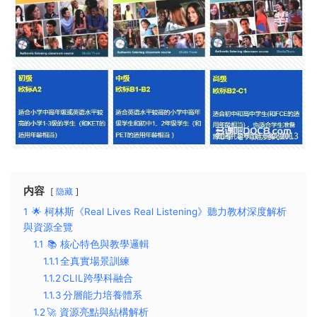
内容
隐藏
1
🌟 ​​柯林斯《Real Lives Real Listening》聽力教材深度解析
與資源全覽​
1.1
📚 ​​核心特色與教學邏輯​​
1.1.1
​​全真實場景訓練​​
1.1.2
​​CLIL跨學科融合​​
1.1.3
​​分層能力培養體系​​
1.2
​​🚀 資源亮點與結構解析​