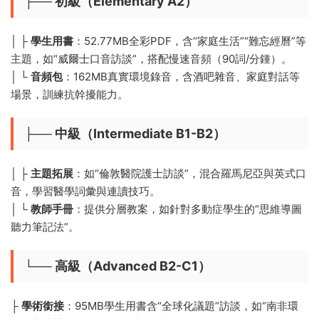
├── ​
​初級（Elementary A2）​
│ ├️ ​
​學生用書​
​：52.77MB全彩PDF，含“家庭生活”“難忘經曆”等
主題，如“威爾士口音訪談”，搭配慢速音頻（90詞/分鍾）。
│ └️ ​
​音頻包​
​：162MB真實環境錄音，含酒吧雜音、家庭對話等
場景，訓練抗幹擾能力。
├── ​
​中級（Intermediate B1-B2）​
│ ├️ ​
​主題拓展​
​：如“倫敦醫院護士訪談”，混合羅馬尼亞與英式口
音，學習醫學詞彙與連讀技巧。
│ └️ ​
​教師手冊​
​：提供分層教案，如針對多動症學生的“思維導圖
聽力筆記法”。
└── ​
​高級（Advanced B2-C1）​
├️ ​
​學術銜接​
​：95MB學生用書含“全球化議題”訪談，如“南非環