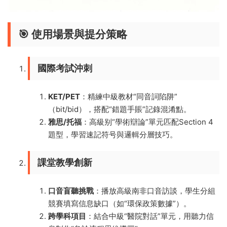
🎯 ​
​使用場景與提分策略​
​國際考試沖刺​
​KET/PET​
​：精練中級教材“同音詞陷阱”
（bit/bid），搭配“錯題手賬”記錄混淆點。
​雅思/托福​
​：高級别“學術辯論”單元匹配Section 4
題型，學習速記符号與邏輯分層技巧。
​課堂教學創新​
​口音盲聽挑戰​
​：播放高級南非口音訪談，學生分組
競賽填寫信息缺口（如“環保政策數據”）。
​跨學科項目​
​：結合中級“醫院對話”單元，用聽力信