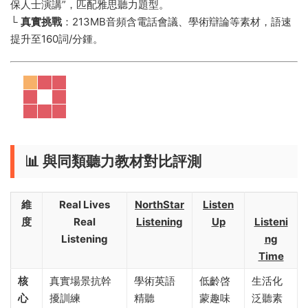
保人士演講”，匹配雅思聽力題型。
└️ ​
​真實挑戰​
​：213MB音頻含電話會議、學術辯論等素材，語速
提升至160詞/分鍾。
📊 ​
​與同類聽力教材對比評測​
​維
​Real Lives
NorthStar
​Listen
度​
Real
Listening​
Up​
Listeni
Listening​
ng
Time​
​核
真實場景抗幹
學術英語
低齡啓
生活化
心
擾訓練
精聽
蒙趣味
泛聽素