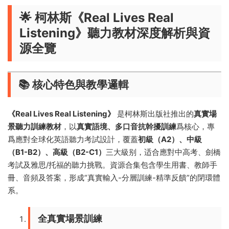
🌟 ​
​柯林斯《Real Lives Real
Listening》聽力教材深度解析與資
源全覽​
📚 ​
​核心特色與教學邏輯​
《Real Lives Real Listening》​
​ 是柯林斯出版社推出的​
​真實場
景聽力訓練教材​
​，以​
​真實語境、多口音抗幹擾訓練​
​爲核心，專
爲應對全球化英語聽力考試設計，覆蓋​
​初級（A2）、中級
（B1-B2）、高級（B2-C1）​
​三大級别，适合應對中高考、劍橋
考試及雅思/托福的聽力挑戰。資源合集包含學生用書、教師手
冊、音頻及答案，形成“真實輸入-分層訓練-精準反饋”的閉環體
系。
​全真實場景訓練​