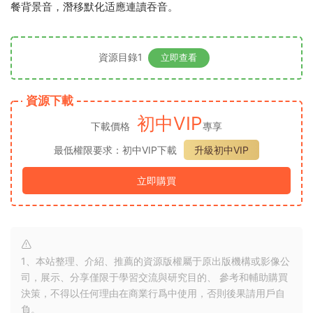
餐背景音，潛移默化适應連讀吞音。
資源目錄1
立即查看
資源下載
初中VIP
下載價格
專享
最低權限要求：初中VIP下載
升級初中VIP
立即購買
1、本站整理、介紹、推薦的資源版權屬于原出版機構或影像公
司，展示、分享僅限于學習交流與研究目的、 參考和輔助購買
決策，不得以任何理由在商業行爲中使用，否則後果請用戶自
負。