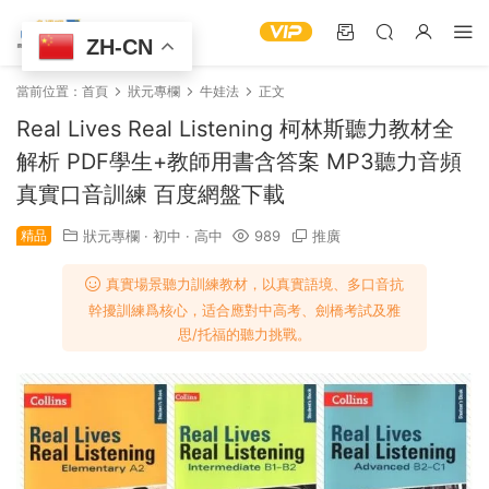
ZH-CN
當前位置：
首頁
狀元專欄
牛娃法
正文
Real Lives Real Listening 柯林斯聽力教材全
解析 PDF學生+教師用書含答案 MP3聽力音頻
真實口音訓練 百度網盤下載
精品
狀元專欄
·
初中
·
高中
989
推廣
​​真實場景聽力訓練教材​​，以​​真實語境、多口音抗
幹擾訓練​​爲核心，适合應對中高考、劍橋考試及雅
思/托福的聽力挑戰。