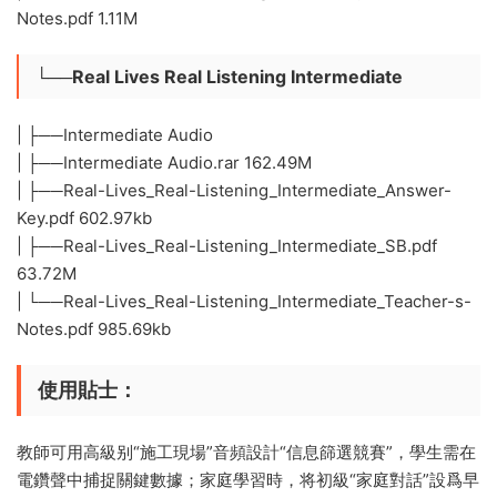
Notes.pdf 1.11M
└──Real Lives Real Listening Intermediate
| ├──Intermediate Audio
| ├──Intermediate Audio.rar 162.49M
| ├──Real-Lives_Real-Listening_Intermediate_Answer-
Key.pdf 602.97kb
| ├──Real-Lives_Real-Listening_Intermediate_SB.pdf
63.72M
| └──Real-Lives_Real-Listening_Intermediate_Teacher-s-
Notes.pdf 985.69kb
使用貼士​
​：
教師可用高級别“施工現場”音頻設計“信息篩選競賽”，學生需在
電鑽聲中捕捉關鍵數據；家庭學習時，将初級“家庭對話”設爲早