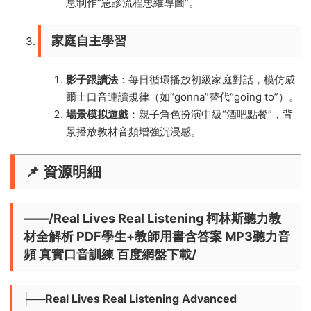
息制作“急診流程思維導圖”。
​家庭自主學習​
​影子跟讀法​
​：每日循環播放初級家庭對話，模仿威
爾士口音連讀規律（如“gonna”替代“going to”）。
​場景模拟遊戲​
​：親子角色扮演中級“酒吧點餐”，背
景播放教材音頻增強沉浸感。
📌 ​
資源明細​
——/Real Lives Real Listening 柯林斯聽力教
材全解析 PDF學生+教師用書含答案 MP3聽力音
頻 真實口音訓練 百度網盤下載/
├──Real Lives Real Listening Advanced