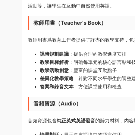
活動等，讓學生在互動中自然使用英語。
教師用書（Teacher's Book）
教師用書爲教育工作者提供了詳盡的教學支持，包
課時規劃建議
：提供合理的教學進度安排
教學目标解析
：明确每單元的核心語言點和
教學活動創意
：豐富的課堂互動點子
差異化教學策略
：針對不同水平學生的調整
答案和錄音文本
：方便課堂使用和檢查
音頻資源（Audio）
音頻資源包含
純正英式英語發音
的聽力材料，内容
情景對話
：展示真實語境中的語言使用