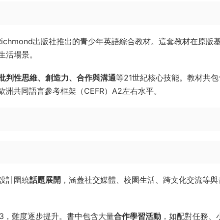
新版是一套由Richmond出版社推出的青少年英語綜合教材。這套教材在原版
生活場景。
批判性思維、創造力、合作與溝通
等21世紀核心技能。教材共包
e，對應歐洲共同語言參考框架（CEFR）A2左右水平。
設計圍繞
話題展開
，涵蓋社交媒體、校園生活、跨文化交流等與
vel 3，難度逐步提升。書中包含大量
合作學習活動
，如配對任務、