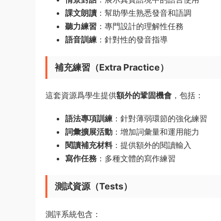
課文朗讀
：幫助學生熟悉發音和語調
聽力練習
：專門設計的理解性任務
語音訓練
：針對性的發音指導
補充練習（Extra Practice）
這套資源爲學生提供
額外的鞏固機會
，包括：
語法專項訓練
：針對薄弱環節的強化練習
詞彙擴展活動
：增加詞彙量和運用能力
閱讀補充材料
：提供額外的閱讀輸入
寫作任務
：多種文體的寫作練習
測試資源（Tests）
測評系統包含：