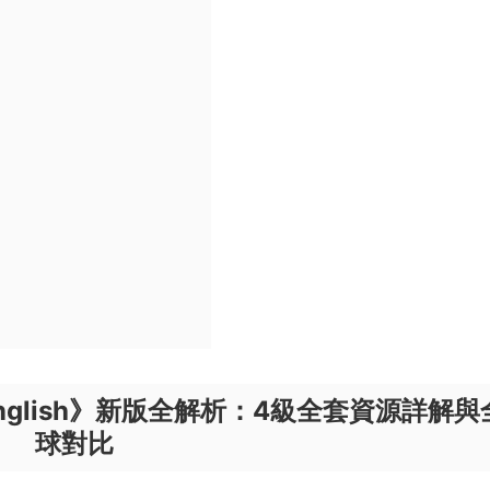
 to English》新版全解析：4級全套資源詳解與
球對比