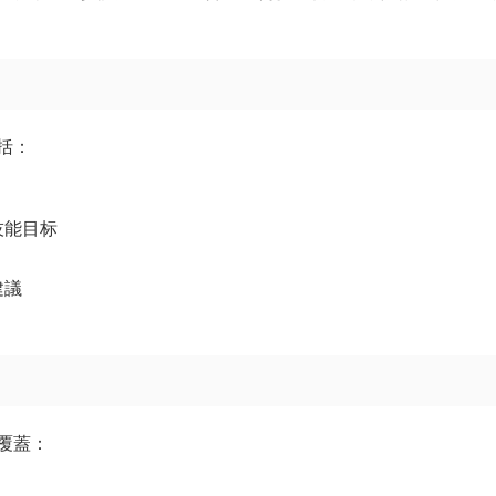
括：
技能目标
建議
覆蓋：