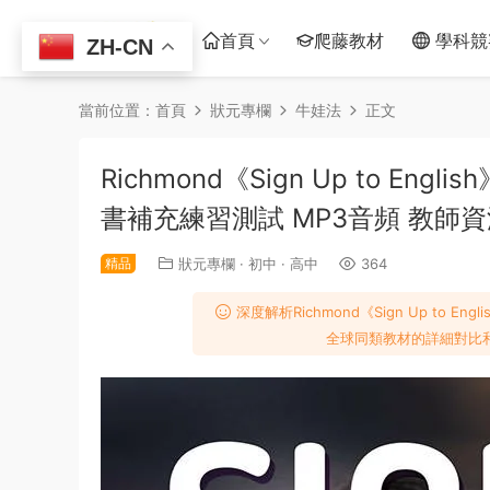
首頁
爬藤教材
學科競
ZH-CN
當前位置：
首頁
狀元專欄
牛娃法
正文
Richmond《Sign Up to E
書補充練習測試 MP3音頻 教師
精品
狀元專欄
·
初中
·
高中
364
深度解析Richmond《Sign Up t
全球同類教材的詳細對比