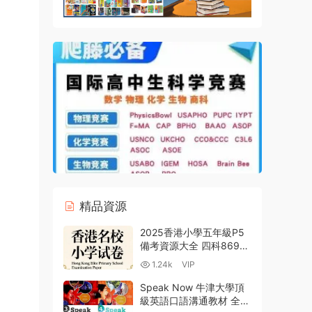
精品資源
2025香港小學五年級P5
備考資源大全 四科869份
真題 DSE名校試卷 Pre-
1.24k
VIP
S1 HKAT考試/呈分試/插
班生真題PDF電子版下載
Speak Now 牛津大學頂
級英語口語溝通教材 全4