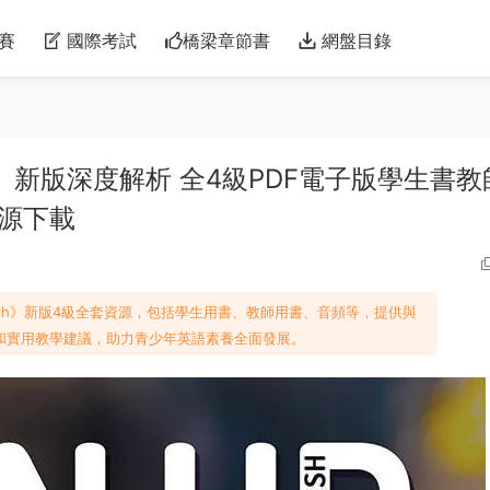
賽
國際考試
橋梁章節書
網盤目錄
nglish》新版深度解析 全4級PDF電子版學生書
資源下載
o English》新版4級全套資源，包括學生用書、教師用書、音頻等，提供與
和實用教學建議，助力青少年英語素養全面發展。