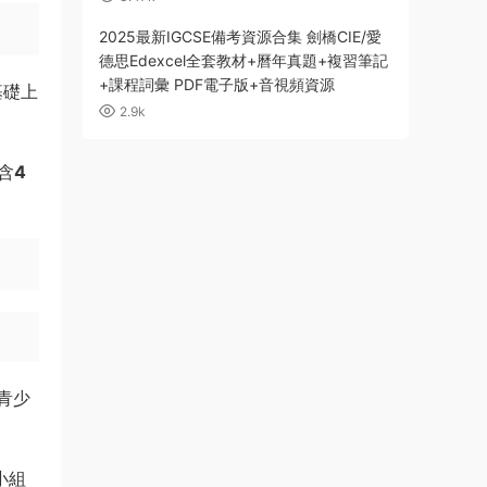
2025最新IGCSE備考資源合集 劍橋CIE/愛
德思Edexcel全套教材+曆年真題+複習筆記
+課程詞彙 PDF電子版+音視頻資源
基礎上
2.9k
含
4
青少
小組