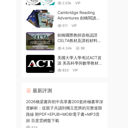
級 全彩PDF 學生用書 教
2.05k
VIP
師用書 練習冊 MP3音頻
百度雲網盤下載
Cambridge Reading
Adventures 劍橋閱讀冒
險系列（探索者+開拓者
511
VIP
+航海者+旅行者）PDF電
子版+MP4視頻資源下載
劍橋國際教師資格認證
CELTA教材及課程材料合
集 英語學霸參考書 全彩
4.34k
98
PDF 百度雲網盤下載
美國大學入學考試ACT資
源 美高科學與數學教材
+資料+1996-2023真題
833
VIP
PDF+DOCX+PPT 百度網
盤
最新評測
2026橋梁書與初中高章書200套終極書單深
度解析：從親子共讀到獨立思辨的完整進階
路線 附PDF+EPUB+MOBI電子書+MP3音
頻 百度雲網盤下載
524