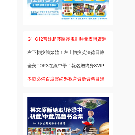
G1-G12普娃爬藤路徑規劃時間表附資源
右下切換簡繁體！左上切換英法德日韓
全美TOP3在線中學！報名贈終身SVIP
學霸必備百度雲網盤教育資源資料目錄