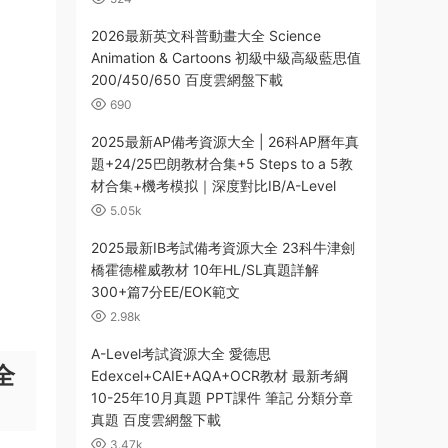
2026最新英文科普動畫大全 Science
Animation & Cartoons 初級中級高級藍思值
200/450/650 百度雲網盤下載
690
2025最新AP備考資源大全 | 26科AP曆年真
題+24/25巴朗教材合集+5 Steps to a 5教
材合集+機考模拟｜深度對比IB/A-Level
5.05k
2025最新IB考試備考資源大全 23科牛津劍
橋霍德權威教材 10年HL/SL真題詳解
300+篇7分EE/EOK範文
2.98k
A-Level考試資源大全 愛德思
全
Edexcel+CAIE+AQA+OCR教材 最新考綱
10-25年10月真題 PPT課件 筆記 分類分章
真題 百度雲網盤下載
3.47k