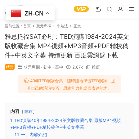
ZH-CN
當前位置：
首頁
狀元專欄
牛娃法
正文
雅思托福SAT必刷：TED演講1984-2024英文
版收藏合集 MP4視頻+MP3音頻+PDF精校稿
件+中英文字幕 持續更新 百度雲網盤下載
精品
狀元專欄
·
初中
·
高中
2.87k
推廣
40年TED演講合集，随時随地學習TED演講，提
升自己的演講技巧、思維能力和語言表達能力。
内容
隐藏
1
TED演講40年1984-2024英文版收藏合集 原版MP4視頻
+MP3音頻+PDF精校稿件+中英文字幕
1.1
一、内容介紹