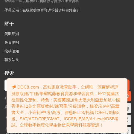
全網唯一深度解析K12爬藤教育資源和學習資料
學霸必備：在線網盤教育資源學習資料目錄索引
關于
贊助細則
免責聲明
投稿須知
聯系站長
搜索
DOC8.com，高知家庭教育助手，全網唯一深度解析評
測原版娃/牛娃/學霸爬藤教育資源和學習資料，K-12爬藤路
在線搜索GK-G12海量英文原版教材/章節書/國際考試/學科競賽資料！
徑個性化定制。特色：美國英國加拿大澳大利亞新加坡中國
香港K-12英文原版教材/練習冊/分級讀物，橋梁/初/中/高章
資料失效？沒找到需要的？網站意見建議？請提交工單
查看我的工單
書大全，小升初/中考/高考、雅思IELTS/托福TOEFL/劍橋5
Copyright © 2004-2026 多課吧
DOC8.com
渝ICP備2022004389号-1
渝公
級、SAT/ACT/GRE/GMAT、IGCSE/IB/AP/A-Level/DSE考
網安備50010502003111号
試、全球數學物理化學生物信息學商科競賽資源！
多課吧DOC8.com是一個資料信息評測及分享獲取的平台，不确保部分用戶上
傳資料的來源及知識産權歸屬。如發現相關資料侵犯您的合法權益，請及時聯