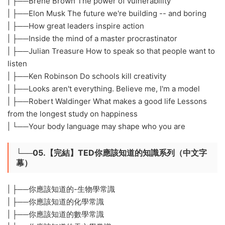
| ├──Brené Brown The power of vulnerability
| ├──Elon Musk The future we're building -- and boring
| ├──How great leaders inspire action
| ├──Inside the mind of a master procrastinator
| ├──Julian Treasure How to speak so that people want to
listen
| ├──Ken Robinson Do schools kill creativity
| ├──Looks aren't everything. Believe me, I'm a model
| ├──Robert Waldinger What makes a good life Lessons
from the longest study on happiness
| └──Your body language may shape who you are
└──05.【完結】TED你應該知道的知識系列（中文字
幕）
| ├──你應該知道的-生物學常識
| ├──你應該知道的化學常識
| ├──你應該知道的數學常識