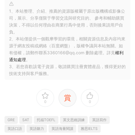
1、本站整理、介紹、推薦的資源版權屬于原出版機構或影像公
司，展示、分享僅限于學習交流與研究目的、 參考和輔助購買
決策，不得以任何理由在商業行爲中使用，否則後果請用戶自
負。
2、本站僅提供一個觀摩學習的環境，相關資源信息及内容均來
源于網友投稿或網絡（百度網盤），版權争議與本站無關。如
有侵權，請郵件聯系3360166@qq.com 删除處理。詳見
權利
通知處理
。
3、若您喜歡該電子資源，敬請購買注冊實體産品，獲得更好的
技術支持與客戶服務。
賞
0
0
GRE
SAT
托福TOEFL
英文思維訓練
英語寫作
英語口語
英語聽力
英語海量閱讀
雅思IELTS