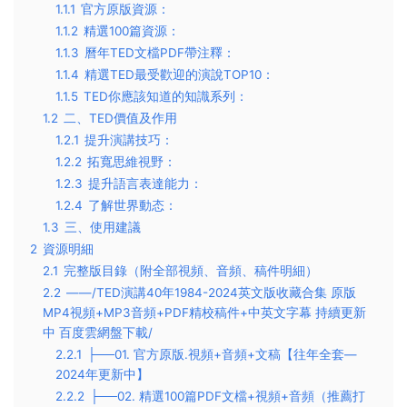
1.1.1
官方原版資源：
1.1.2
精選100篇資源：
1.1.3
曆年TED文檔PDF帶注釋：
1.1.4
精選TED最受歡迎的演說TOP10：
1.1.5
TED你應該知道的知識系列：
1.2
二、TED價值及作用
1.2.1
提升演講技巧：
1.2.2
拓寬思維視野：
1.2.3
提升語言表達能力：
1.2.4
了解世界動态：
1.3
三、使用建議
2
資源明細
2.1
完整版目錄（附全部視頻、音頻、稿件明細）
2.2
——/TED演講40年1984-2024英文版收藏合集 原版
MP4視頻+MP3音頻+PDF精校稿件+中英文字幕 持續更新
中 百度雲網盤下載/
2.2.1
├──01. 官方原版.視頻+音頻+文稿【往年全套—
2024年更新中】
2.2.2
├──02. 精選100篇PDF文檔+視頻+音頻（推薦打