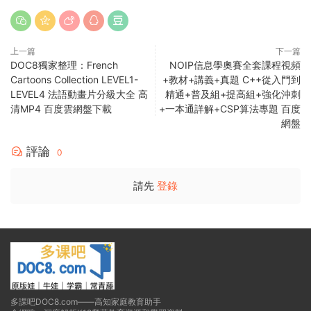
上一篇
下一篇
DOC8獨家整理：French
NOIP信息學奧賽全套課程視頻
Cartoons Collection LEVEL1-
+教材+講義+真題 C++從入門到
LEVEL4 法語動畫片分級大全 高
精通+普及組+提高組+強化沖刺
清MP4 百度雲網盤下載
+一本通詳解+CSP算法專題 百度
網盤
評論
0
請先
登錄
多課吧DOC8.com——高知家庭教育助手