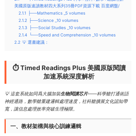
美國原版速讀教材四大系列35冊PDF資源下載 百度網盤/
2.1.1
├──Mathematics _5 volumes
2.1.2
├──Science _10 volumes
2.1.3
├──Social Studies _10 volumes
2.1.4
└──Speed and Comprehension _10 volumes
2.2
💡 ​選書建議​：
⏱️ ​
​Timed Readings Plus 美國原版閱讀
加速系統深度解析​
💡 這套系統如同爲大腦加裝​
​生物閱讀芯片​
​——科學艙打通術語
神經通路，數學艙重建邏輯處理速度，社科艙擴展文化認知帶
寬，讓信息處理效率突破生理極限。
一、教材架構與核心訓練邏輯