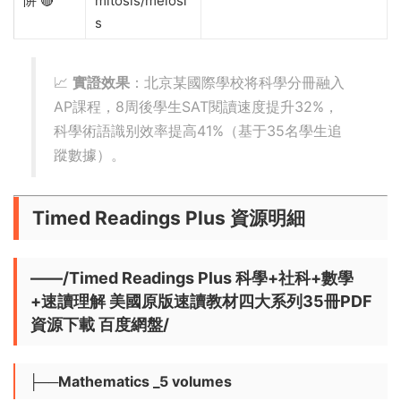
阱 🔴
mitosis/meiosi
s
📈 ​
​實證效果​
​：北京某國際學校将科學分冊融入
AP課程，8周後學生SAT閱讀速度提升32%，
科學術語識别效率提高41%（基于35名學生追
蹤數據）。
Timed Readings Plus
資源明細
——/Timed Readings Plus 科學+社科+數學
+速讀理解 美國原版速讀教材四大系列35冊PDF
資源下載 百度網盤/
├──Mathematics _5 volumes