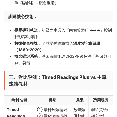
🔴 術語陷阱（概念混淆）
​訓練核心技術​
​：
​視覺導引軌道​
​：初級文本嵌入「向右箭頭組 ➔➔➔」控制
眼球移動節律
​數據整合模塊​
​：全球變暖篇章插入​
​溫度變化曲線圖
（1880-2020）​
​概念錨定系統​
​：基因編輯術語CRISPR後标注「基因剪刀
✂️」符号
三、對比評測：Timed Readings Plus vs 主流
速讀教材
教材名稱
優勢
局限
适用場景
Timed
① 學科分類精細
數學類
學術英語/
Readings
② 量化速讀指标
冊數較
标化考試