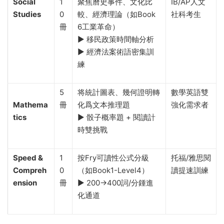
Social
1
聚焦曆史事件、文化比
IB/AP人文
Studies
0
較、經濟理論（如Book
社科考生
冊
6工業革命）
▶️ 移民政策時間軸分析
▶️ 經濟法案術語密集訓
練
5
将統計圖表、幾何證明轉
數學英語雙
Mathema
冊
化爲文本推理題
強化需求者
tics
▶️ 骰子概率題 + 閱讀計
時雙挑戰
Speed &
1
按Fry可讀性公式分級
托福/雅思閱
Compreh
0
（如Book1-Level4）
讀提速訓練
ension
冊
▶️ 200→400詞/分鍾進
化通道