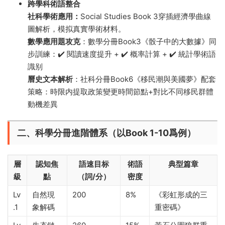
跨學科術語整合
社科學術應用：
Social Studies Book 3穿插經濟學曲線
圖解析，模拟真實學術材料。
​數學應用題攻克​
​：數學分冊Book3《骰子中的大數據》同
步訓練：✔️ 閱讀速度提升 + ✔️ 概率計算 + ✔️ 統計學術語
識别
​曆史文本解析​
​：社科分冊Book6《移民潮與美國夢》配套
策略：時限内提取政策變更時間節點+對比不同移民群體
動機差異
​二、
科學分冊進階體系（以Book 1-10爲例）​
層
認知焦
語速目标
術語
典型篇章
級
點
（詞/分）
密度
Lv
自然現
200
8%
《彩虹形成的三
.1
象解碼
重密碼》