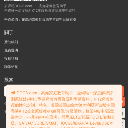
多課吧DOC8.com——高知家庭教育助手
全網唯一深度解析K12爬藤教育資源和學習資料
學霸必備：在線網盤教育資源學習資料目錄索引
關于
贊助細則
免責聲明
投稿須知
聯系站長
搜索
DOC8.com，高知家庭教育助手，全網唯一深度解析評
測原版娃/牛娃/學霸爬藤教育資源和學習資料，K-12爬藤路
在線搜索GK-G12海量英文原版教材/章節書/國際考試/學科競賽資料！
徑個性化定制。特色：美國英國加拿大澳大利亞新加坡中國
香港K-12英文原版教材/練習冊/分級讀物，橋梁/初/中/高章
資料失效？沒找到需要的？網站意見建議？請提交工單
查看我的工單
書大全，小升初/中考/高考、雅思IELTS/托福TOEFL/劍橋5
Copyright © 2004-2026 多課吧
DOC8.com
渝ICP備2022004389号-1
渝公
級、SAT/ACT/GRE/GMAT、IGCSE/IB/AP/A-Level/DSE考
網安備50010502003111号