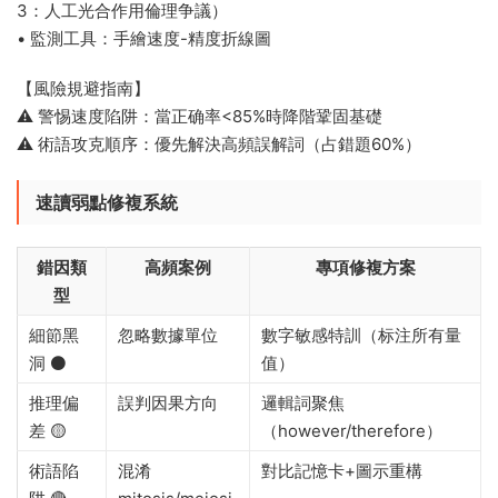
3：人工光合作用倫理争議）
• 監測工具：手繪速度-精度折線圖
【風險規避指南】
⚠️ 警惕速度陷阱：當正确率<85%時降階鞏固基礎
⚠️ 術語攻克順序：優先解決高頻誤解詞（占錯題60%）
速讀弱點修複系統​
錯因類
高頻案例
專項修複方案
型
細節黑
忽略數據單位
數字敏感特訓（标注所有量
洞 ⚫
值）
推理偏
誤判因果方向
邏輯詞聚焦
差 🟡
（however/therefore）
術語陷
混淆
對比記憶卡+圖示重構