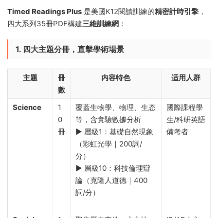
​Timed Readings Plus​
​ 是美國K12閱讀訓練的​
​精密計時引擎​
​，
四大系列35冊PDF構建​
​三維訓練網​
​：
1. 四大主題分冊，直擊學術場景
主題
冊
内容特色
适用人群
數
Science
1
覆蓋生物學、物理、生态
國際課程學
0
等，含實驗數據分析
生/科研英語
冊
▶️ 層級1：基礎自然現象
備考者
（彩虹光學｜200詞/
分）
▶️ 層級10：科技倫理辯
論（克隆人道德｜400
詞/分）