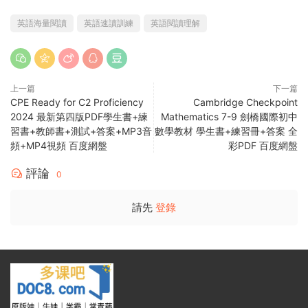
英語海量閱讀
英語速讀訓練
英語閱讀理解
上一篇
下一篇
CPE Ready for C2 Proficiency
Cambridge Checkpoint
2024 最新第四版PDF學生書+練
Mathematics 7-9 劍橋國際初中
習書+教師書+測試+答案+MP3音
數學教材 學生書+練習冊+答案 全
頻+MP4視頻 百度網盤
彩PDF 百度網盤
評論
0
請先
登錄