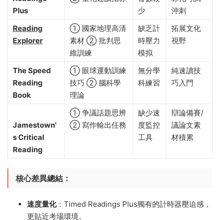
Plus
少
沖刺
Reading
① 國家地理高清
缺乏計
拓展文化
Explorer
素材 ② 批判思
時壓力
視野
維訓練
模拟
The Speed
① 眼球運動訓練
無分學
純速讀技
Reading
技巧 ② 腦科學
科練習
巧入門
Book
理論
① 争議話題思辨
缺少速
辯論備賽/
Jamestown'
② 寫作輸出任務
度監控
議論文素
s Critical
工具
材積累
Reading
核心差異總結
​：
速度量化
​：Timed Readings Plus獨有的計時器壓迫感，
更貼近考場環境。