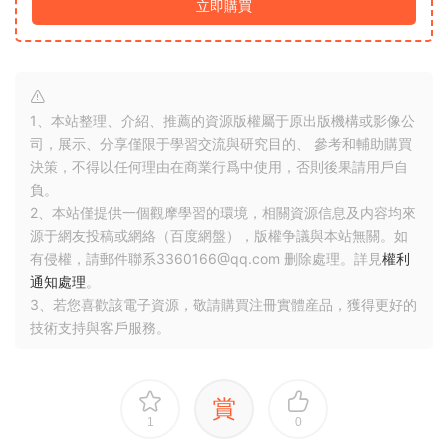
立即購買
1、本站整理、介紹、推薦的資源版權屬于原出版機構或影像公
司，展示、分享僅限于學習交流與研究目的、 參考和輔助購買
決策，不得以任何理由在商業行爲中使用，否則後果請用戶自
負。
2、本站僅提供一個觀摩學習的環境，相關資源信息及内容均來
源于網友投稿或網絡（百度網盤），版權争議與本站無關。如
有侵權，請郵件聯系3360166@qq.com 删除處理。詳見
權利
通知處理
。
3、若您喜歡該電子資源，敬請購買注冊實體産品，獲得更好的
技術支持與客戶服務。
賞
1
0