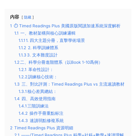
内容
隐藏
1
⏱️ ​​Timed Readings Plus 美國原版閱讀加速系統深度解析​​
1.1
一、教材架構與核心訓練邏輯​
1.1.1
​1. 四大主題分冊，直擊學術場景​
1.1.2
2. 科學訓練體系​
1.1.3
​3. 文本難度設計​
1.2
​二、科學分冊進階體系（以Book 1-10爲例）​​
1.2.1
革命性設計​​：
1.2.2
​​訓練核心技術​​：
1.3
三、對比評測：Timed Readings Plus vs 主流速讀教材​
1.3.1
​核心差異總結​：
1.4
四、高效使用指南​
1.4.1
​三階訓練法​
1.4.2
操作手冊重點标注​​
1.4.3
速讀弱點修複系統​​
2
Timed Readings Plus 資源明細
2.1
——/Timed Readings Plus 科學+社科+數學+速讀理解