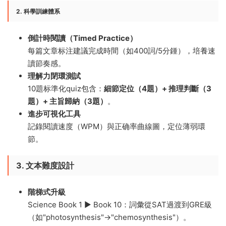
2. 科學訓練體系
倒計時閱讀（Timed Practice）​
每篇文章标注建議完成時間（如400詞/5分鍾），培養速
讀節奏感。
理解力閉環測試
10題标準化quiz包含：​
細節定位（4題）+ 推理判斷（3
題）+ 主旨歸納（3題）​
。
進步可視化工具
記錄閱讀速度（WPM）與正确率曲線圖，定位薄弱環
節。
3. 文本難度設計
階梯式升級
Science Book 1 ▶ Book 10：詞彙從SAT過渡到GRE級
（如"photosynthesis"→"chemosynthesis"）。