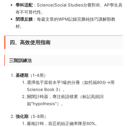
學科适配
​：Science/Social Studies分冊對IB、AP學生具
有不可替代性。
閉環反饋
​：每篇文章的WPM記錄完勝純技巧講解類教
材。
四、高效使用指南
三階訓練法
基礎期
​（1-4周）
選擇低于當前水平1級的分冊（如托福80分→用
Science Book 3）。
關閉計時器，專注術語積累（标記高頻詞
如"hypothesis"）。
強化期
​（5-8周）
嚴格計時，容忍初始正确率降至60%。