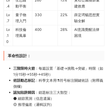
Lv
生态鏈
260
15%
黃石公園狼群重
.4
動平衡
建效應
Lv
量子物
330
22%
薛定谔貓思想實
.7
理入門
驗全解
Lv
科技倫
400
28%
AI意識覺醒法律
.1
理風暴
困境
0
革命性設計​
​：
​三階限時火箭​
​：每篇設置「基礎→挑戰→突破」時限（如
1分15秒→55秒→45秒）
​術語動态标記​
​：科學文本用⚗️符号标注關鍵術語（附釋義
側欄）
​認知陷阱歸因​
​：錯題标注三大類型：
⚫ 細節黑洞（信息遺漏）
🟡 推理偏差（邏輯誤判）