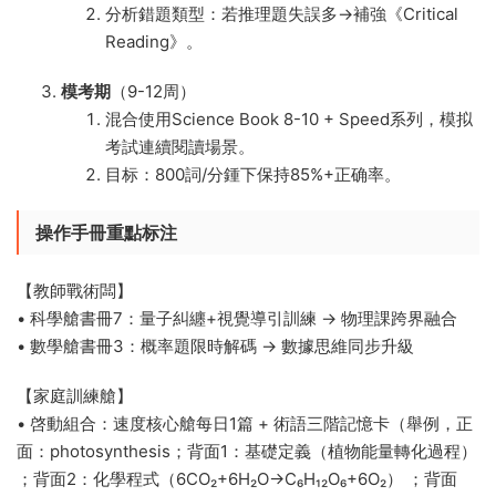
分析錯題類型：若推理題失誤多→補強《Critical
Reading》。
模考期
​（9-12周）
混合使用Science Book 8-10 + Speed系列，模拟
考試連續閱讀場景。
目标：800詞/分鍾下保持85%+正确率。
操作手冊重點标注​
【教師戰術闆】
• 科學艙書冊7：量子糾纏+視覺導引訓練 → 物理課跨界融合
• 數學艙書冊3：概率題限時解碼 → 數據思維同步升級
【家庭訓練艙】
• 啓動組合：速度核心艙每日1篇 + 術語三階記憶卡（舉例，正
面：photosynthesis；背面1：基礎定義（植物能量轉化過程）
；背面2：化學程式（6CO₂+6H₂O→C₆H₁₂O₆+6O₂） ；背面