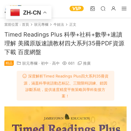
ZH-CN
當前位置：
首頁
狀元專欄
牛娃法
正文
Timed Readings Plus 科學+社科+數學+速讀
理解 美國原版速讀教材四大系列35冊PDF資源
下載 百度網盤
精品
狀元專欄
·
初中
·
高中
661
推廣
深度解析Timed Readings Plus四大系列35冊資
源，涵蓋科學術語動态标記、三階限時訓練、錯因
診斷系統，提供速度精度平衡策略與學科銜接方
案！