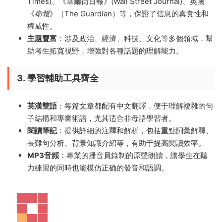
Times)、《華爾街日報》(Wall Street Journal)、英國
《
衛報
》（The Guardian）等，保證了信息的真實性和
權威性。
主題豐富
：涉及政治、經濟、科技、文化等多個領域，幫
助考生拓寬視野，增強對各種話題的理解能力。
3.
學習輔助工具齊全
英漢雙語
：每篇文章都配有中文翻譯，便于理解複雜的句
子結構和專業術語，尤其适合非母語學習者。
閱讀筆記
：提供詳細的注釋和解析，包括重點詞彙解釋、
長難句分析、背景知識介紹等，有助于提高閱讀效率。
MP3音頻
：專業的播音員錄制的原聲朗讀，讓學生在聽
力練習的同時也能模仿正确的發音和語調。