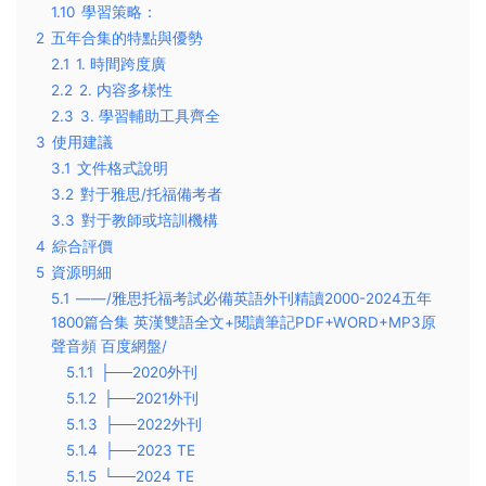
1.10
學習策略：
2
五年合集的特點與優勢
2.1
1. 時間跨度廣
2.2
2. 内容多樣性
2.3
3. 學習輔助工具齊全
3
使用建議
3.1
文件格式說明
3.2
對于雅思/托福備考者
3.3
對于教師或培訓機構
4
綜合評價
5
資源明細
5.1
——/雅思托福考試必備英語外刊精讀2000-2024五年
1800篇合集 英漢雙語全文+閱讀筆記PDF+WORD+MP3原
聲音頻 百度網盤/
5.1.1
├──2020外刊
5.1.2
├──2021外刊
5.1.3
├──2022外刊
5.1.4
├──2023 TE
5.1.5
└──2024 TE