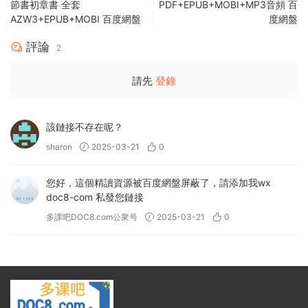
節書初章書 全套
PDF+EPUB+MOBI+MP3音頻 百
AZW3+EPUB+MOBI 百度網盤
度網盤
評論
2
請先
登錄
該鏈接不存在呢？
sharon
2025-03-21
0
您好，這個精讀資源被百度網盤屏蔽了，請添加我wx
doc8-com 私發您鏈接
多課吧DOC8.com公衆号
2025-03-21
0