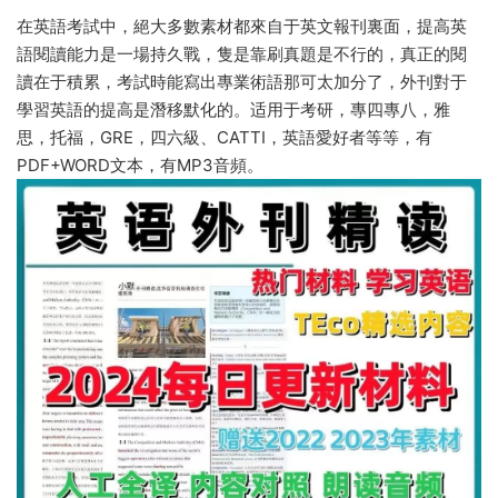
在英語考試中，絕大多數素材都來自于英文報刊裏面，提高英
語閱讀能力是一場持久戰，隻是靠刷真題是不行的，真正的閱
讀在于積累，考試時能寫出專業術語那可太加分了，外刊對于
學習英語的提高是潛移默化的。适用于考研，專四專八，雅
思，托福，GRE，四六級、CATTI，英語愛好者等等，有
PDF+WORD文本，有MP3音頻。