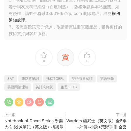
源于網友投稿或網絡（百度網盤），版權争議與本站無關。如
有侵權，請郵件聯系3360166@qq.com 删除處理。詳見
權利
通知處理
。
3、若您喜歡該電子資源，敬請購買注冊實體産品，獲得更好的
技術支持與客戶服務。
賞
0
0
SAT
我愛背單詞
托福TOEFL
英語海量閱讀
英語詞彙
英語閱讀理解
英語高頻詞
雅思IELTS
上一篇
下一篇
Notebook of Doom Series 學樂
Warriors 貓武士（英文版）全8季
大樹-毀滅筆記（英文版）橋梁章
+外傳+小說+荒野手冊 全套