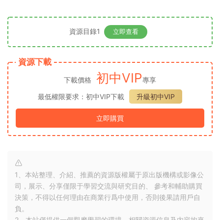
資源目錄1
立即查看
資源下載
初中VIP
下載價格
專享
最低權限要求：初中VIP下載
升級初中VIP
立即購買
1、本站整理、介紹、推薦的資源版權屬于原出版機構或影像公
司，展示、分享僅限于學習交流與研究目的、 參考和輔助購買
決策，不得以任何理由在商業行爲中使用，否則後果請用戶自
負。
2、本站僅提供一個觀摩學習的環境，相關資源信息及内容均來