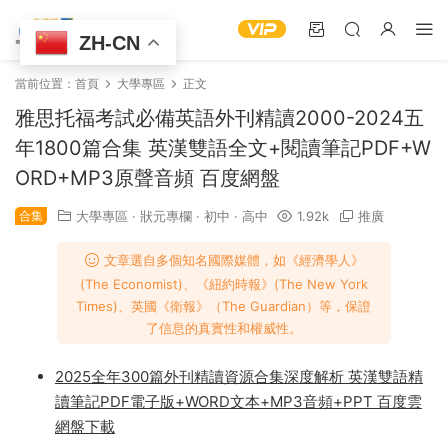
ZH-CN
當前位置：
首頁
大學專區
正文
雅思托福考試必備英語外刊精讀2000-2024五
年1800篇合集 英漢雙語全文+閱讀筆記PDF+W
ORD+MP3原聲音頻 百度網盤
合集
大學專區
·
狀元專欄
·
初中
·
高中
1.92k
推廣
文章選自多個知名國際媒體，如《經濟學人》
(The Economist)、《紐約時報》(The New York
Times)、英國《衛報》（The Guardian）等，保證
了信息的真實性和權威性。
2025全年300篇外刊精讀資源合集深度解析 英漢雙語精
讀筆記PDF電子版+WORD文本+MP3音頻+PPT 百度雲
網盤下載