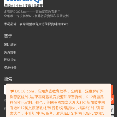
多課吧DOC8.com——高知家庭教育助手
全網唯一深度解析K12爬藤教育資源和學習資料
學霸必備：在線網盤教育資源學習資料目錄索引
關于
贊助細則
免責聲明
投稿須知
聯系站長
搜索
DOC8.com，高知家庭教育助手，全網唯一深度解析評
測原版娃/牛娃/學霸爬藤教育資源和學習資料，K-12爬藤路
在線搜索GK-G12海量英文原版教材/章節書/國際考試/學科競賽資料！
徑個性化定制。特色：美國英國加拿大澳大利亞新加坡中國
香港K-12英文原版教材/練習冊/分級讀物，橋梁/初/中/高章
資料失效？沒找到需要的？網站意見建議？請提交工單
查看我的工單
書大全，小升初/中考/高考、雅思IELTS/托福TOEFL/劍橋5