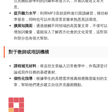
注意總結新學到的詞彙和表達方式，并嘗試複述文章大
意。
提升聽力水平
：利用MP3音頻資料進行跟讀練習，模仿标
準發音，同時也可以作爲背景音樂來熟悉英語環境。
擴展知識面
：通過接觸不同領域的高質量文章，不僅可以
增加詞彙量，還能深入了解西方社會的文化背景，這對寫
作部分也有很大幫助。
對于教師或培訓機構
課程補充材料
：将這些文章融入日常教學中，作爲課堂讨
論或寫作任務的基礎素材。
個性化指導
：根據學生的具體需求推薦相應難度級别的文
章，幫助他們逐步建立自信并克服困難點。