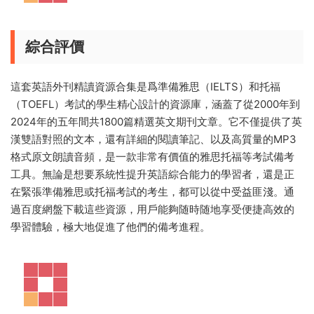
綜合評價
這套英語外刊精讀資源合集是爲準備雅思（IELTS）和托福
（TOEFL）考試的學生精心設計的資源庫，涵蓋了從2000年到
2024年的五年間共1800篇精選英文期刊文章。它不僅提供了英
漢雙語對照的文本，還有詳細的閱讀筆記、以及高質量的MP3
格式原文朗讀音頻，是一款非常有價值的雅思托福等考試備考
工具。無論是想要系統性提升英語綜合能力的學習者，還是正
在緊張準備雅思或托福考試的考生，都可以從中受益匪淺。通
過百度網盤下載這些資源，用戶能夠随時随地享受便捷高效的
學習體驗，極大地促進了他們的備考進程。