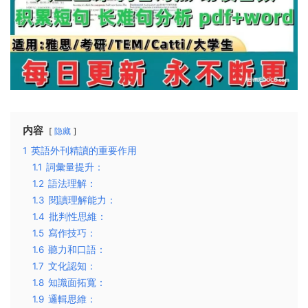
内容
隐藏
1
英語外刊精讀的重要作用
1.1
詞彙量提升：
1.2
語法理解：
1.3
閱讀理解能力：
1.4
批判性思維：
1.5
寫作技巧：
1.6
聽力和口語：
1.7
文化認知：
1.8
知識面拓寬：
1.9
邏輯思維：