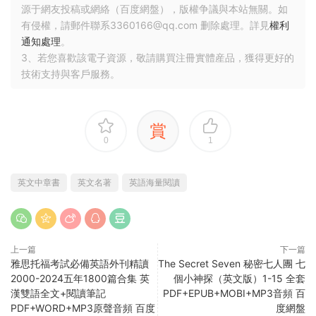
源于網友投稿或網絡（百度網盤），版權争議與本站無關。如
有侵權，請郵件聯系3360166@qq.com 删除處理。詳見
權利
通知處理
。
3、若您喜歡該電子資源，敬請購買注冊實體産品，獲得更好的
技術支持與客戶服務。
賞
0
1
英文中章書
英文名著
英語海量閱讀
上一篇
下一篇
雅思托福考試必備英語外刊精讀
The Secret Seven 秘密七人團 七
2000-2024五年1800篇合集 英
個小神探（英文版）1-15 全套
漢雙語全文+閱讀筆記
PDF+EPUB+MOBI+MP3音頻 百
PDF+WORD+MP3原聲音頻 百度
度網盤