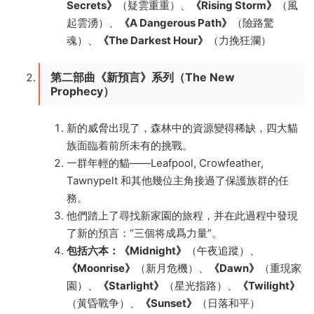
Secrets》
（疑雲重重）、
《Rising Storm》
（風
起雲湧）、
《A Dangerous Path》
（險路驚
魂）、
《The Darkest Hour》
（力挽狂瀾）
第二部曲《新預言》系列（The New
Prophecy）
新的威脅出現了，森林中的資源變得稀缺，四大貓
族面臨着前所未有的挑戰。
一群年輕的貓——Leafpool, Crowfeather,
Tawnypelt 和其他幾位主角接過了保護族群的任
務。
他們踏上了尋找新家園的旅程，并在此過程中發現
了新的預言：“三個将成爲力量”。
包括六本：
《Midnight》
（午夜追蹤）、
《Moonrise》
（新月危機）、
《Dawn》
（重現家
園）、
《Starlight》
（星光指路）、
《Twilight》
（黃昏戰争）、
《Sunset》
（日落和平）