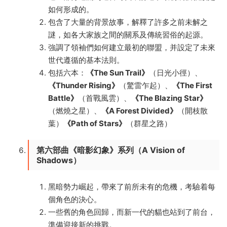
如何形成的。
包含了大量的背景故事，解釋了許多之前未解之
謎，如各大家族之間的關系及傳統習俗的起源。
強調了領袖們如何建立最初的聯盟，并設定了未來
世代遵循的基本法則。
包括六本：
《The Sun Trail》
（日光小徑）、
《Thunder Rising》
（驚雷乍起）、
《The First
Battle》
（首戰風雲）、
《The Blazing Star》
（燃燒之星）、
《A Forest Divided》
（開枝散
葉）
《Path of Stars》
（群星之路）
第六部曲《暗影幻象》系列（A Vision of
Shadows）
黑暗勢力崛起，帶來了前所未有的危機，考驗着每
個角色的決心。
一些舊的角色回歸，而新一代的貓也站到了前台，
準備迎接新的挑戰。