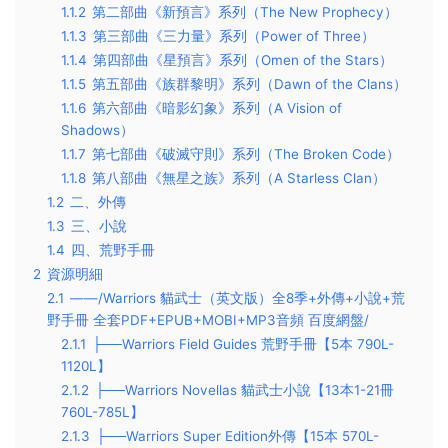
1.1.2
第二部曲《新預言》系列（The New Prophecy）
1.1.3
第三部曲《三力量》系列（Power of Three）
1.1.4
第四部曲《星預言》系列（Omen of the Stars）
1.1.5
第五部曲《族群黎明》系列（Dawn of the Clans）
1.1.6
第六部曲《暗影幻象》系列（A Vision of
Shadows）
1.1.7
第七部曲《破滅守則》系列（The Broken Code）
1.1.8
第八部曲《無星之族》系列（A Starless Clan）
1.2
二、外傳
1.3
三、小說
1.4
四、荒野手冊
2
資源明細
2.1
——/Warriors 貓武士（英文版）全8季+外傳+小說+荒
野手冊 全套PDF+EPUB+MOBI+MP3音頻 百度網盤/
2.1.1
├──Warriors Field Guides 荒野手冊【5本 790L-
1120L】
2.1.2
├──Warriors Novellas 貓武士小說【13本1-21冊
760L-785L】
2.1.3
├──Warriors Super Edition外傳【15本 570L-