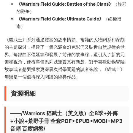
《Warriors Field Guide: Battles of the Clans》
（族群
的戰争）
《Warriors Field Guide: Ultimate Guide》
（終極指
南）
《貓武士》系列通過豐富的故事情節、複雜的人物關系和深刻
的主題探讨，構建了一個充滿奇幻色彩但又貼近自然規律的世
界。每部曲不僅延續和發展了前作的故事線，還引入了新的元
素和視角，使得整個系列既連貫又有新意。對于喜歡動物冒險
故事或者想要探索更深層次哲學問題的讀者來說，《貓武士》
無疑是一個值得深入閱讀的經典作品。
資源明細
——/Warriors 貓武士（英文版）全8季+外傳
+小說+荒野手冊 全套PDF+EPUB+MOBI+MP3
音頻 百度網盤/