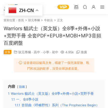
ZH-CN
當前位置：
首頁
狀元專欄
牛娃法
正文
Warriors 貓武士（英文版）全8季+外傳+小說
+荒野手冊 全套PDF+EPUB+MOBI+MP3音頻
百度網盤
全集
狀元專欄
·
高中
·
小學
·
初中
4.95k
推廣
這套書籍以貓爲主角，構建了一個充滿冒險、戰
鬥和友誼的世界，深受全球讀者喜愛。
内容
隐藏
1
Warriors 貓武士（英文版）全8季+外傳+小說+荒野手冊
1.1
一、全8季小說
1.1.1
首部曲《呼喚野性》系列（The Prophecies Begin）