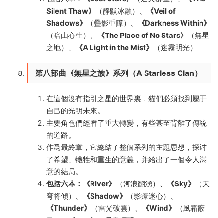
Silent Thaw》
（靜默冰融）、
《Veil of
Shadows》
（疊影重障）、
《Darkness Within》
（暗由心生）、
《The Place of No Stars》
（無星
之地）、
《A Light in the Mist》
（迷霧明光）
第八部曲《無星之族》系列（A Starless Clan）
在這個沒有指引之星的世界裏，貓們必須找到屬于
自己的光明未來。
主要角色們經曆了重大轉變，有些甚至背離了傳統
的道路。
作爲最終章，它總結了整個系列的主題思想，探讨
了希望、犧牲和重生的意義，并給出了一個令人滿
意的結局。
包括六本：《River》
（河浪翻湧）、
《Sky》
（天
穹将傾）、
《Shadow》
（影瘴迷心）、
《Thunder》
（雷光破雲）、
《Wind》
（風霜蔽