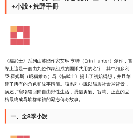
+小說+荒野手冊
《貓武士》系列由英國作家艾琳·亨特（Erin Hunter）創作，實
際上這是一個由九位作家組成的團隊共用的名字，其中維多利
亞·霍姆斯（昵稱維奇）爲《貓武士》提出了初始構想，并且創
建了所有的角色和故事情節。該系列小說以貓族社會爲背景，
講述了寵物貓回歸自由野性生活，憑借勇氣、智慧、正直的品
格最終成爲族群領袖的勵志傳奇故事。
一、全8季小說