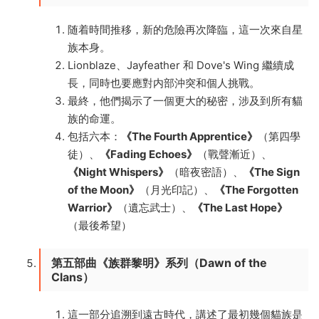
随着時間推移，新的危險再次降臨，這一次來自星
族本身。
Lionblaze、Jayfeather 和 Dove's Wing 繼續成
長，同時也要應對内部沖突和個人挑戰。
最終，他們揭示了一個更大的秘密，涉及到所有貓
族的命運。
包括六本：
《The Fourth Apprentice》
（第四學
徒）、
《Fading Echoes》
（戰聲漸近）、
《Night Whispers》
（暗夜密語）、
《The Sign
of the Moon》
（月光印記）、
《The Forgotten
Warrior》
（遺忘武士）、
《The Last Hope》
（最後希望）
第五部曲《族群黎明》系列（Dawn of the
Clans）
這一部分追溯到遠古時代，講述了最初幾個貓族是