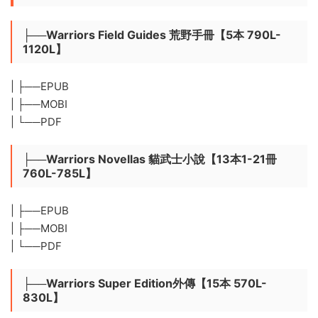
├──Warriors Field Guides 荒野手冊【5本 790L-
1120L】
| ├──EPUB
| ├──MOBI
| └──PDF
├──Warriors Novellas 貓武士小說【13本1-21冊
760L-785L】
| ├──EPUB
| ├──MOBI
| └──PDF
├──Warriors Super Edition外傳【15本 570L-
830L】