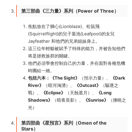
第三部曲《三力量》系列（Power of Three）
焦點放在了獅心(Lionblaze)、松鼠飛
(Squirrelflight)的兒子葉池(Leafpool)的女兒
Jayfeather 和他們的兄弟姐妹身上。
這三位年輕貓被賦予了特殊的能力，并被告知他們
将是拯救族群的關鍵。
他們必須學會控制自己的力量，并在面對各種危機
時團結一緻。
包括六本：《The Sight》
（預示力量）、
《Dark
River》
（暗河洶湧）、
《Outcast》
（驅逐之
戰）、
《Eclipse》
（天蝕遮月）、
《Long
Shadows》
（暗夜長影）、
《Sunrise》
（拂曉之
光）
第四部曲《星預言》系列（Omen of the
Stars）