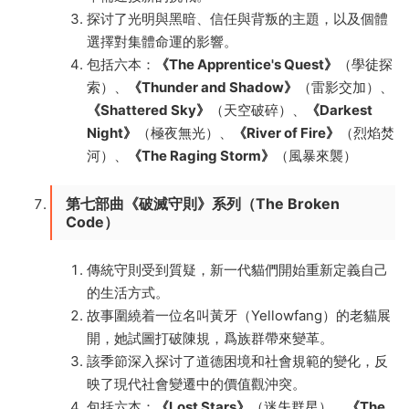
探讨了光明與黑暗、信任與背叛的主題，以及個體
選擇對集體命運的影響。
包括六本：
《The Apprentice's Quest》
（學徒探
索）、
《Thunder and Shadow》
（雷影交加）、
《Shattered Sky》
（天空破碎）、
《Darkest
Night》
（極夜無光）、
《River of Fire》
（烈焰焚
河）、
《The Raging Storm》
（風暴來襲）
第七部曲《破滅守則》系列（The Broken
Code）
傳統守則受到質疑，新一代貓們開始重新定義自己
的生活方式。
故事圍繞着一位名叫黃牙（Yellowfang）的老貓展
開，她試圖打破陳規，爲族群帶來變革。
該季節深入探讨了道德困境和社會規範的變化，反
映了現代社會變遷中的價值觀沖突。
包括六本：
《Lost Stars》
（迷失群星）、
《The