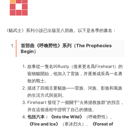
《貓武士》系列小說已出版至八部曲。以下是各季的書名：
首部曲《呼喚野性》系列（The Prophecies
Begin）
故事從一隻名叫Rusty（後來更名爲Fireheart）的
寵物貓開始，他加入了雷族，并逐漸成長爲一名勇
敢的戰士。
描述了四個主要貓族——雷族、河族、影族和風族
的生活方式與規則。
Fireheart 發現了一個關于“火将拯救族群”的預言，
并在這個過程中證明了自己的價值。
包括六本：《Into the Wild》
（呼喚野性）、
《Fire and Ice》
（寒冰烈火）、
《Forest of