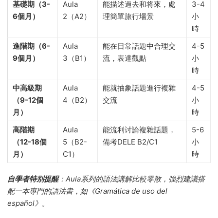
基礎期（3-
Aula
能描述過去和将來，處
3-4
6個月）
2（A2）
理簡單旅行場景
小
時
進階期（6-
Aula
能在日常話題中合理交
4-5
9個月）
3（B1）
流，表達觀點
小
時
中高級期
Aula
能就抽象話題進行複雜
4-5
（9-12個
4（B2）
交流
小
月）
時
高階期
Aula
能流利讨論複雜話題，
5-6
（12-18個
5（B2-
備考DELE B2/C1
小
月）
C1）
時
自學者特别提醒
：Aula系列的語法講解比較零散，強烈建議搭
配一本專門的語法書，如《Gramática de uso del
español》。