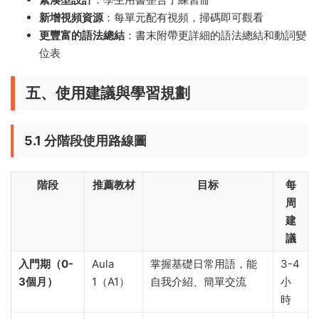
新增視頻資源
：每單元配有視頻，掃碼即可觀看
更豐富的語法總結
：書末附帶更詳細的語法總結和動詞變
位表
五、使用建議與學習規劃
5.1 分階段使用路線圖
階段
推薦教材
目标
每
周
建
議
入門期（0-
Aula
掌握基礎日常用語，能
3-4
3個月）
1（A1）
自我介紹、簡單交流
小
時