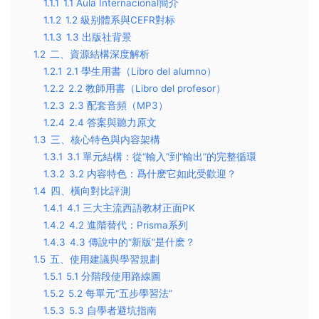
1.1.1
1.1 Aula Internacional簡介
1.1.2
1.2 級别體系與CEFR對标
1.1.3
1.3 出版社背景
1.2
二、資源結構深度解析
1.2.1
2.1 學生用書（Libro del alumno）
1.2.2
2.2 教師用書（Libro del profesor）
1.2.3
2.3 配套音頻（MP3）
1.2.4
2.4 答案與聽力原文
1.3
三、核心特色與内容架構
1.3.1
3.1 單元結構：從“輸入”到“輸出”的完整循環
1.3.2
3.2 内容特色：爲什麽它如此受歡迎？
1.4
四、橫向對比評測
1.4.1
4.1 三大主流西語教材正面PK
1.4.2
4.2 進階替代：Prisma系列
1.4.3
4.3 傳說中的“新版”是什麽？
1.5
五、使用建議與學習規劃
1.5.1
5.1 分階段使用路線圖
1.5.2
5.2 每單元“五步學習法”
1.5.3
5.3 自學者避坑指南