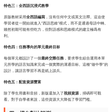
特色三：全西語沉浸式教學
原版教材采用
全西語編寫
，沒有任何中文或英文注釋。這迫使
學習者從一開始就進入“西語思維”模式，而不是通過母語中轉。
雖然初期可能有些吃力，但對語感和思維模式的建立極爲有
利。
特色四：任務導向的單元最終目标
每個單元都設計了一個
最終交際任務
，要求學生綜合運用本單
元所學的語言知識來完成一個實際的溝通目标。這種“做中學”的
設計，讓語言學習不再是紙上談兵。
特色五：配套資源豐富
除了學生用書和音頻，新版還加入了
視頻資源
，掃碼即可觀
看。對于自學者來說，這些資源大大降低了學習門檻。