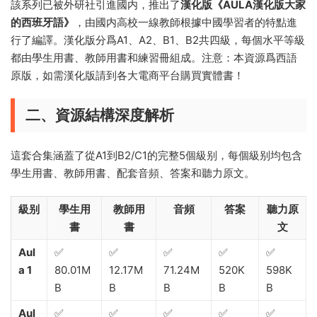
該系列已被外研社引進國内，推出了
漢化版《AULA漢化版大家
的西班牙語》
，由國内高校一線教師根據中國學習者的特點進
行了編譯。漢化版分爲A1、A2、B1、B2共四級，每個水平等級
都由學生用書、教師用書和練習冊組成。注意：本資源爲西語
原版，如需漢化版請到各大電商平台購買實體書！
二、資源結構深度解析
這套合集涵蓋了從A1到B2/C1的完整5個級别，每個級别均包含
學生用書、教師用書、配套音頻、答案和聽力原文。
級别
學生用
教師用
音頻
答案
聽力原
書
書
文
Aul
✅
✅
✅
✅
✅
a 1
80.01M
12.17M
71.24M
520K
598K
B
B
B
B
B
Aul
✅
✅
✅
✅
✅