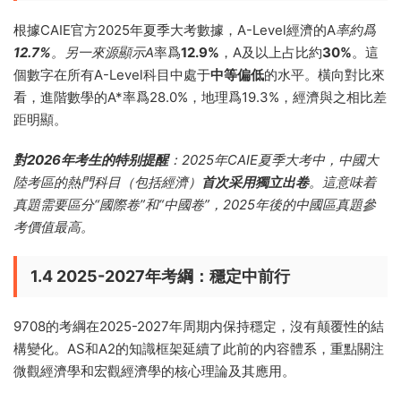
根據CAIE官方2025年夏季大考數據，A-Level經濟的A
率約爲
12.7%
。另一來源顯示A
率爲
12.9%
，A及以上占比約
30%
。這
個數字在所有A-Level科目中處于
中等偏低
的水平。橫向對比來
看，進階數學的A*率爲28.0%，地理爲19.3%，經濟與之相比差
距明顯。
對2026年考生的特别提醒
：2025年CAIE夏季大考中，中國大
陸考區的熱門科目（包括經濟）
首次采用獨立出卷
。這意味着
真題需要區分“國際卷”和“中國卷”，2025年後的中國區真題參
考價值最高。
1.4 2025-2027年考綱：穩定中前行
9708的考綱在2025-2027年周期内保持穩定，沒有颠覆性的結
構變化。AS和A2的知識框架延續了此前的内容體系，重點關注
微觀經濟學和宏觀經濟學的核心理論及其應用。