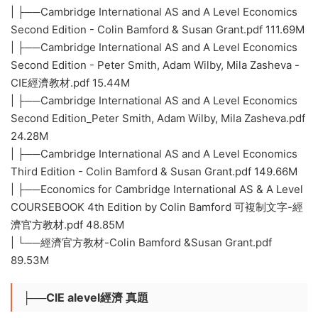
| ├──Cambridge International AS and A Level Economics
Second Edition - Colin Bamford & Susan Grant.pdf 111.69M
| ├──Cambridge International AS and A Level Economics
Second Edition - Peter Smith, Adam Wilby, Mila Zasheva -
CIE經濟教材.pdf 15.44M
| ├──Cambridge International AS and A Level Economics
Second Edition_Peter Smith, Adam Wilby, Mila Zasheva.pdf
24.28M
| ├──Cambridge International AS and A Level Economics
Third Edition - Colin Bamford & Susan Grant.pdf 149.66M
| ├──Economics for Cambridge International AS & A Level
COURSEBOOK 4th Edition by Colin Bamford 可複制文字-經
濟官方教材.pdf 48.85M
| └──經濟官方教材-Colin Bamford &Susan Grant.pdf
89.53M
├──CIE alevel經濟 真題