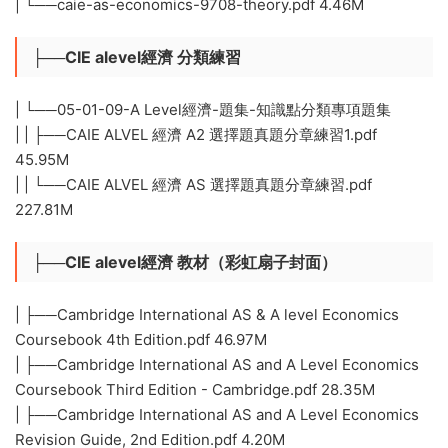
| └──caie-as-economics-9708-theory.pdf 4.46M
├──CIE alevel經濟 分類練習
| └──05-01-09-A Level經濟-題集-知識點分類專項題集
| | ├──CAIE ALVEL 經濟 A2 選擇題真題分章練習1.pdf
45.95M
| | └──CAIE ALVEL 經濟 AS 選擇題真題分章練習.pdf
227.81M
├──CIE alevel經濟 教材（彩虹扇子封面）
| ├──Cambridge International AS & A level Economics
Coursebook 4th Edition.pdf 46.97M
| ├──Cambridge International AS and A Level Economics
Coursebook Third Edition - Cambridge.pdf 28.35M
| ├──Cambridge International AS and A Level Economics
Revision Guide, 2nd Edition.pdf 4.20M