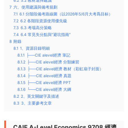
6.2
5.2 教材選擇建議
7
六、使用建議與備考規劃
7.1
6.1 分階段備考路線圖（以2026年5/6月大考爲目标）
7.2
6.2 各階段資源使用優先級
7.3
6.3 考場高分策略
7.4
6.4 常見失分點與“避坑指南”
8
附錄
8.1
1、資源目錄明細
8.1.1
├──CIE alevel經濟 筆記
8.1.2
├──CIE alevel經濟 分類練習
8.1.3
├──CIE alevel經濟 教材（彩虹扇子封面）
8.1.4
├──CIE alevel經濟 真題
8.1.5
├──CIE alevel經濟 PPT
8.1.6
└──CIE alevel經濟 大綱
8.2
2、英文關鍵字及描述
8.3
3、主要參考文章
CAIE A-Level Economics 9708 經濟