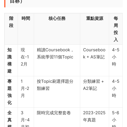
目标）
階
時間
核心任務
重點資源
每
段
周
投
入
知
現
精讀Coursebook，
Courseboo
4-5
識
在-1
系統學習11個Topic
k + AS筆記
小
構
2月
時
建
專
1
按Topic刷選擇題分
分類練習 +
4-5
題
月-2
類練習
A2筆記
小
強
月
時
化
全
3
限時完成完整套卷
2023-2025
5-6
真
月-4
年真題
小
模
月初
時