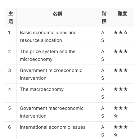
主
名稱
階
難度
題
段
1
Basic economic ideas and
A
★★☆
resource allocation
S
2
The price system and the
A
★★★
microeconomy
S
3
Government microeconomic
A
★★★
intervention
S
4
The macroeconomy
A
★★★
S
5
Government macroeconomic
A
★★★
intervention
S
☆
6
International economic issues
A
★★★
S
☆