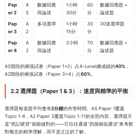
Pap
A
數據回應
1小時
60
數據回應題 +
er 2
S
與論述
30分
分
論述題
Pap
A
多項選擇
1小時
30
30道選擇題
er 3
2
15分
分
Pap
A
數據回應
2小時
70
數據回應題 +
er 4
2
與論述
分
論述題
AS階段的兩張試卷（Paper 1+2）占A-Level總成績的
40%
，
A2階段的兩張試卷（Paper 3+4）占
60%
。
2.2 選擇題（Paper 1 & 3）：速度與精準的平衡
選擇題每道題平均隻有
2分鍾
的作答時間。AS Paper 1覆蓋
Topic 1-6，A2 Paper 3覆蓋Topic 1-11的全部内容。選擇題不
是“死記硬背”就能做對的——它往往通過“四個相似選項”來考察
對概念的精準理解，而不是泛泛的了解。