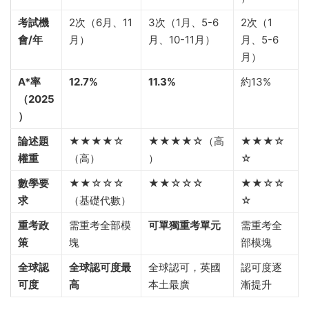
考試機
2次（6月、11
3次（1月、5-6
2次（1
會/年
月）
月、10-11月）
月、5-6
月）
A*率
12.7%
11.3%
約13%
（2025
）
論述題
★★★★☆
★★★★☆（高
★★★☆
權重
（高）
）
☆
數學要
★★☆☆☆
★★☆☆☆
★★☆☆
求
（基礎代數）
☆
重考政
需重考全部模
可單獨重考單元
需重考全
策
塊
部模塊
全球認
全球認可度最
全球認可，英國
認可度逐
可度
高
本土最廣
漸提升