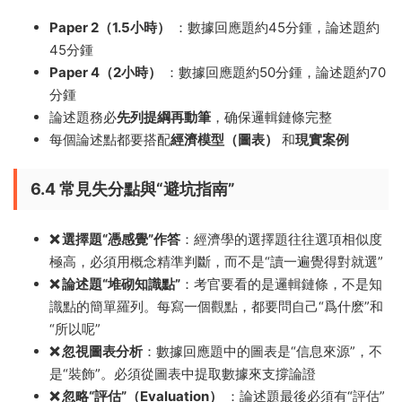
Paper 2（1.5小時）
：數據回應題約45分鍾，論述題約
45分鍾
Paper 4（2小時）
：數據回應題約50分鍾，論述題約70
分鍾
論述題務必
先列提綱再動筆
，确保邏輯鏈條完整
每個論述點都要搭配
經濟模型（圖表）
和
現實案例
6.4 常見失分點與“避坑指南”
❌ 選擇題“憑感覺”作答
：經濟學的選擇題往往選項相似度
極高，必須用概念精準判斷，而不是“讀一遍覺得對就選”
❌ 論述題“堆砌知識點”
：考官要看的是邏輯鏈條，不是知
識點的簡單羅列。每寫一個觀點，都要問自己“爲什麽”和
“所以呢”
❌ 忽視圖表分析
：數據回應題中的圖表是“信息來源”，不
是“裝飾”。必須從圖表中提取數據來支撐論證
❌ 忽略“評估”（Evaluation）
：論述題最後必須有“評估”