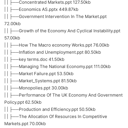
| | ├──Concentrated Markets.ppt 127.50kb
| | ├──Economics AS.pptx 449.87kb
| | ├──Government Intervention In The Market.ppt
72.00kb
| | ├──Growth of the Economy And Cyclical Instability.ppt
57.00kb
| | ├──How The Macro economy Works.ppt 76.00kb
| | ├──Inflation and Unemployment.ppt 80.50kb
| | ├──key terms.doc 41.50kb
| | ├──Managing The National Economy.ppt 111.00kb
| | ├──Market Failure.ppt 53.50kb
| | ├──Market_Systems.ppt 81.50kb
| | ├──Monopolies.ppt 30.00kb
| | ├──Performance Of The UK Economy And Government
Policy.ppt 62.50kb
| | ├──Production and Efficiency.ppt 50.50kb
| | ├──The Allocation Of Resources In Competitive
Markets.ppt 70.00kb