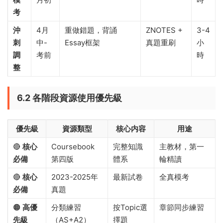
考
沖
4月
重做錯題，背誦
ZNOTES +
3-4
刺
中-
Essay框架
真題重刷
小
調
考前
時
整
6.2 各階段資源使用優先級
優先級
資源類型
核心内容
用途
🔴
核心
Coursebook
完整知識
主教材，第一
必備
第四版
體系
輪精讀
🔴
核心
2023-2025年
最新試卷
全真模考
必備
真題
🟠
高優
分類練習
按Topic選
章節同步練習
先級
（AS+A2）
擇題