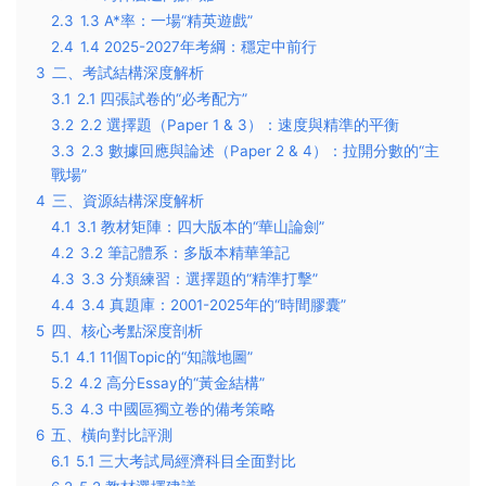
2.3
1.3 A*率：一場“精英遊戲”
2.4
1.4 2025-2027年考綱：穩定中前行
3
二、考試結構深度解析
3.1
2.1 四張試卷的“必考配方”
3.2
2.2 選擇題（Paper 1 & 3）：速度與精準的平衡
3.3
2.3 數據回應與論述（Paper 2 & 4）：拉開分數的“主
戰場”
4
三、資源結構深度解析
4.1
3.1 教材矩陣：四大版本的“華山論劍”
4.2
3.2 筆記體系：多版本精華筆記
4.3
3.3 分類練習：選擇題的“精準打擊”
4.4
3.4 真題庫：2001-2025年的“時間膠囊”
5
四、核心考點深度剖析
5.1
4.1 11個Topic的“知識地圖”
5.2
4.2 高分Essay的“黃金結構”
5.3
4.3 中國區獨立卷的備考策略
6
五、橫向對比評測
6.1
5.1 三大考試局經濟科目全面對比