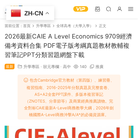
ZH-CN
當前位置：
首頁
升學專區
全球高考（大學入學）
正文
2026最新CAIE A Level Economics 9709經濟
備考資料合集 PDF電子版考綱真題教材教輔複
習筆記PPT分類習題網盤下載
最新
升學專區
·
狀元專欄
·
高中
140
推廣
包含Cambridge官方教材（第四版）、練習冊、
複習指南、2016-2025年分類真題及完整套卷、
AS+A2全套PPT課件、多版本複習筆記
（ZNOTES、分章節等）及商業經典推薦讀物。完
全對标CAIE最新A-Level商務教學大綱，2026年劍
橋國際A-Level商務沖擊A/A*的必備資源庫。