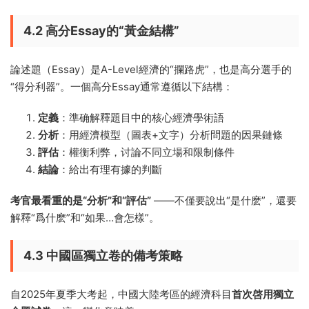
4.2 高分Essay的“黃金結構”
論述題（Essay）是A-Level經濟的“攔路虎”，也是高分選手的
“得分利器”。一個高分Essay通常遵循以下結構：
定義
：準确解釋題目中的核心經濟學術語
分析
：用經濟模型（圖表+文字）分析問題的因果鏈條
評估
：權衡利弊，讨論不同立場和限制條件
結論
：給出有理有據的判斷
考官最看重的是“分析”和“評估”
——不僅要說出“是什麽”，還要
解釋“爲什麽”和“如果…會怎樣”。
4.3 中國區獨立卷的備考策略
自2025年夏季大考起，中國大陸考區的經濟科目
首次啓用獨立