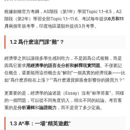
根據劍橋官方考綱，AS階段（第1年）學習Topic 1.1–6.5，A2
階段（第2年）學習全部Topic 1.1–11.6。考試每年提供
6月和11
月
兩個常規考季，印度地區還額外提供3月考季。
1.2 爲什麽這門課“難”？
經濟學之所以讓很多學生感到吃力，不是因爲公式複雜，而是
因爲它要求
用經濟學的語言去分析和解釋現實問題
。不僅要記
住概念，還要能用這些概念去“解剖”一個真實的經濟現象——比
如“爲什麽房租在上漲？”“爲什麽通貨膨脹會影響你的購買力？”
更重要的是，經濟學的論述題（Essay）沒有“标準答案”。同樣
的一個問題，可以從不同角度切入，得出不同的結論。考官看
重的是
分析邏輯
和
論證能力
，而不是背了多少定義。
1.3 A*率：一場“精英遊戲”