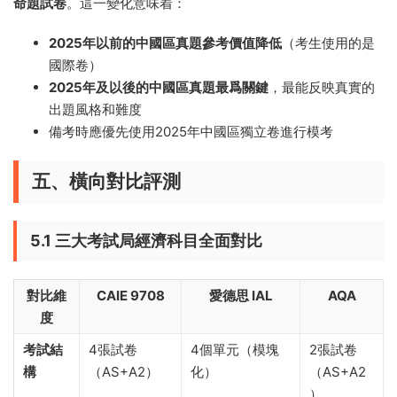
命題試卷
。這一變化意味着：
2025年以前的中國區真題參考價值降低
（考生使用的是
國際卷）
2025年及以後的中國區真題最爲關鍵
，最能反映真實的
出題風格和難度
備考時應優先使用2025年中國區獨立卷進行模考
五、橫向對比評測
5.1 三大考試局經濟科目全面對比
對比維
CAIE 9708
愛德思 IAL
AQA
度
考試結
4張試卷
4個單元（模塊
2張試卷
構
（AS+A2）
化）
（AS+A2
）