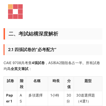
二、考試結構深度解析
2.1 四張試卷的“必考配方”
CAIE 9708共考查
4張試卷
，AS和A2階段各占一半。所有試卷
均爲
全英文筆試
：
試卷
階
名稱
時長
分
題型
段
值
Pap
A
多項選擇
1小時
30
30道選擇題
er 1
S
分
（4選1）