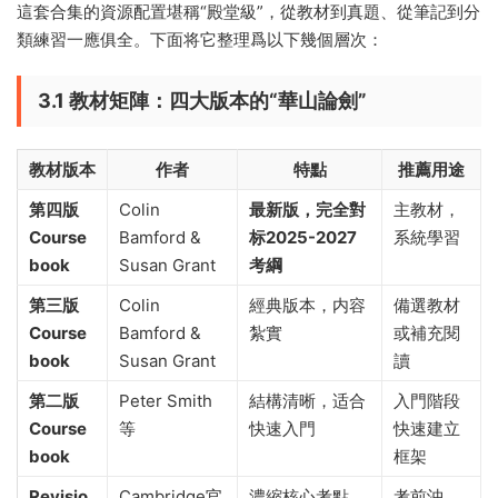
這套合集的資源配置堪稱“殿堂級”，從教材到真題、從筆記到分
類練習一應俱全。下面将它整理爲以下幾個層次：
3.1 教材矩陣：四大版本的“華山論劍”
教材版本
作者
特點
推薦用途
第四版
Colin
最新版，完全對
主教材，
Course
Bamford &
标2025-2027
系統學習
book
Susan Grant
考綱
第三版
Colin
經典版本，内容
備選教材
Course
Bamford &
紮實
或補充閱
book
Susan Grant
讀
第二版
Peter Smith
結構清晰，适合
入門階段
Course
等
快速入門
快速建立
book
框架
Revisio
Cambridge官
濃縮核心考點
考前沖