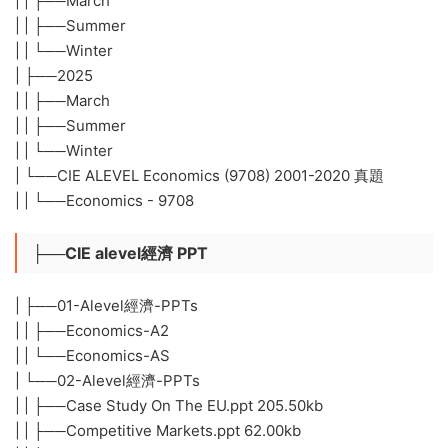
| | ├──March
| | ├──Summer
| | └──Winter
| ├──2025
| | ├──March
| | ├──Summer
| | └──Winter
| └──CIE ALEVEL Economics (9708) 2001-2020 真題
| | └──Economics - 9708
├──CIE alevel經濟 PPT
| ├──01-Alevel經濟-PPTs
| | ├──Economics-A2
| | └──Economics-AS
| └──02-Alevel經濟-PPTs
| | ├──Case Study On The EU.ppt 205.50kb
| | ├──Competitive Markets.ppt 62.00kb