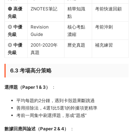
🟠
高優
ZNOTES筆記
精華知識
考前快速回顧
先級
點
🟡
中優
Revision
核心考點
考前沖刺
先級
Guide
濃縮
🟡
中優
2001-2020年
曆史真題
補充練習
先級
真題
6.3 考場高分策略
選擇題（Paper 1 & 3）
：
平均每題約2分鍾，遇到卡殼題果斷跳過
善用排除法，4選1比5選1的幹擾項更精準
考前一周集中刷選擇題，形成“題感”
數據回應與論述（Paper 2 & 4）
：