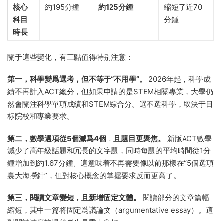
核心
約195分鍾
約125分鍾
縮短了近70
科目
分鍾
時長
關于這些變化，有三點值得特别注意：
第一，科學變爲選考，但不等于“不用學”。
2026年起，科學成
績不再計入ACT總分，但如果申請的是STEM相關專業，大學仍
然會關注科學單項成績和STEM綜合分。選不選科學，取決于目
标院校和專業要求。
第二，數學選項從5個減爲4個，且題目更聚焦。
新版ACT數學
減少了高年級話題和冗長的文字題，同時每題的平均時間從1分
鍾增加到約1.67分鍾。這意味着不再需要像以前那樣在“5個選項
裏大海撈針”，但對核心概念的掌握要求反而更高了。
第三，閱讀文章變短，且新增固定文體。
閱讀部分的文章篇幅
縮短，其中一篇将固定爲議論文（argumentative essay）。這