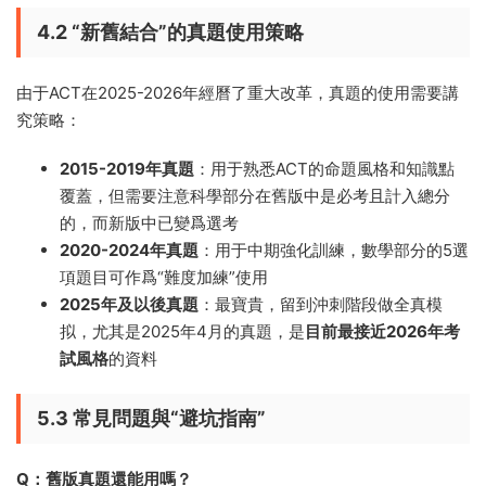
4.2 “新舊結合”的真題使用策略
由于ACT在2025-2026年經曆了重大改革，真題的使用需要講
究策略：
2015-2019年真題
：用于熟悉ACT的命題風格和知識點
覆蓋，但需要注意科學部分在舊版中是必考且計入總分
的，而新版中已變爲選考
2020-2024年真題
：用于中期強化訓練，數學部分的5選
項題目可作爲“難度加練”使用
2025年及以後真題
：最寶貴，留到沖刺階段做全真模
拟，尤其是2025年4月的真題，是
目前最接近2026年考
試風格
的資料
5.3 常見問題與“避坑指南”
Q：舊版真題還能用嗎？