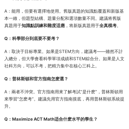
A：能用，但要有選擇地使用。舊版真題的知識點覆蓋和新版基
本一緻，但題型結構、題量分配和選項數量不同。建議将舊版
真題用于
知識點訓練和難度适應
，将新版真題用于
全真模考
。
Q：科學部分到底要不要考？
A：取決于目标專業。如果是STEM方向，建議考——雖然不計
入總分，但大學會看科學單項成績和STEM綜合分。如果是人文
社科方向，可以不考，把精力集中在核心三科上。
Q：普林斯頓和官方指南怎麽選？
A：兩者不沖突。官方指南用來了解考試“是什麽”，普林斯頓用
來學習“怎麽考”。建議先用官方指南摸底，再用普林斯頓系統提
升。
Q：Maximize ACT Math适合什麽水平的學生？