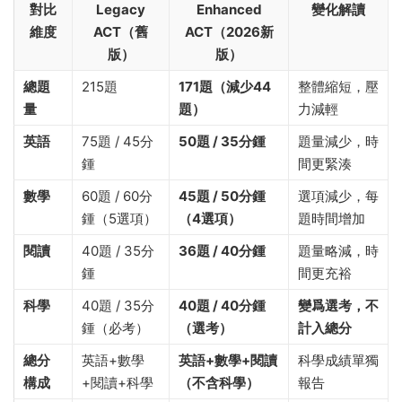
對比
Legacy
Enhanced
變化解讀
維度
ACT（舊
ACT（2026新
版）
版）
總題
215題
171題（減少44
整體縮短，壓
量
題）
力減輕
英語
75題 / 45分
50題 / 35分鍾
題量減少，時
鍾
間更緊湊
數學
60題 / 60分
45題 / 50分鍾
選項減少，每
鍾（5選項）
（4選項）
題時間增加
閱讀
40題 / 35分
36題 / 40分鍾
題量略減，時
鍾
間更充裕
科學
40題 / 35分
40題 / 40分鍾
變爲選考，不
鍾（必考）
（選考）
計入總分
總分
英語+數學
英語+數學+閱讀
科學成績單獨
構成
+閱讀+科學
（不含科學）
報告