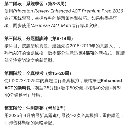
第二階段：系統學習（第3-8周）
使用
Princeton Review Enhanced ACT Premium Prep 2026
進行系統學習，掌握各科的解題策略和技巧。如果數學是弱
項，同步使用
Maximize ACT Math
進行專項突破。
第三階段：分題型訓練（第9-14周）
按科目、按題型刷真題。建議先從2015-2019年的真題入手，
熟悉ACT的命題風格。數學部分注意适應
4選項
的新格式，閱讀
部分注意議論文的新題型。
第四階段：全真模考（第15-20周）
使用2022-2025年的真題進行全真模拟，嚴格按照
Enhanced
ACT的新時長
（英語35分鍾+數學50分鍾+閱讀40分鍾+科學
40分鍾選考）計時。
第五階段：沖刺調整（考前2周）
用2025年4月的最新真題進行最後1-2次全真模拟，重做錯題，
回歸普林斯頓的策略筆記。