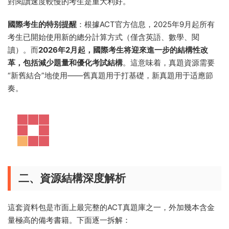
對閱讀速度較慢的考生是重大利好。
國際考生的特别提醒
：根據ACT官方信息，2025年9月起所有
考生已開始使用新的總分計算方式（僅含英語、數學、閱
讀）。而
2026年2月起，國際考生将迎來進一步的結構性改
革，包括減少題量和優化考試結構
。這意味着，真題資源需要
“新舊結合”地使用——舊真題用于打基礎，新真題用于适應節
奏。
二、資源結構深度解析
這套資料包是市面上最完整的ACT真題庫之一，外加幾本含金
量極高的備考書籍。下面逐一拆解：