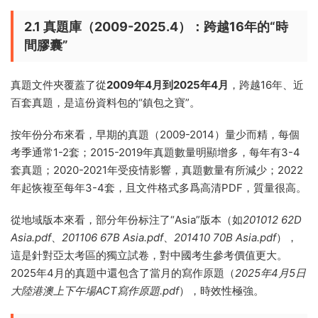
2.1 真題庫（2009-2025.4）：跨越16年的“時
間膠囊”
真題文件夾覆蓋了從
2009年4月到2025年4月
，跨越16年、近
百套真題，是這份資料包的“鎮包之寶”。
按年份分布來看，早期的真題（2009-2014）量少而精，每個
考季通常1-2套；2015-2019年真題數量明顯增多，每年有3-4
套真題；2020-2021年受疫情影響，真題數量有所減少；2022
年起恢複至每年3-4套，且文件格式多爲高清PDF，質量很高。
從地域版本來看，部分年份标注了“Asia”版本（如
201012 62D
Asia.pdf
、
201106 67B Asia.pdf
、
201410 70B Asia.pdf
），
這是針對亞太考區的獨立試卷，對中國考生參考價值更大。
2025年4月的真題中還包含了當月的寫作原題（
2025年4月5日
大陸港澳上下午場ACT寫作原題.pdf
），時效性極強。