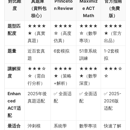
對比維
真題庫
Princeto
Maximiz
官方指南
度
（資料包
n Review
e ACT
（免費
核心）
Math
版）
題型匹
★★★★
★★★★
★★★★
★★★★
配度
★（真實
☆（高度
☆（數學
★（官方
真題）
仿真）
專項）
出品）
題量
近百套真
6套模拟
51章系統
1-2套模
題
訓練
拟
講解深
★★★☆
★★★★
★★★★
★★★☆
度
☆（需自
★（策略
★（數學
☆
行分析）
+解析）
深度）
Enhan
2025年後
✅ 全面适
✅ 全面适
✅ 2025-
ced
真題适配
配
配
2026版
ACT适
适配
配
最适合
沖刺模
系統學
數學專項
快速了解