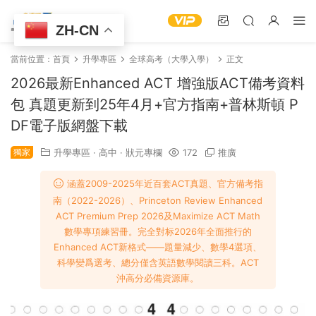
ZH-CN
當前位置：
首頁
升學專區
全球高考（大學入學）
正文
2026最新Enhanced ACT 增強版ACT備考資料
包 真題更新到25年4月+官方指南+普林斯頓 P
DF電子版網盤下載
獨家
升學專區
·
高中
·
狀元專欄
172
推廣
涵蓋2009-2025年近百套ACT真題、官方備考指
南（2022-2026）、Princeton Review Enhanced
ACT Premium Prep 2026及Maximize ACT Math
數學專項練習冊。完全對标2026年全面推行的
Enhanced ACT新格式——題量減少、數學4選項、
科學變爲選考、總分僅含英語數學閱讀三科。ACT
沖高分必備資源庫。