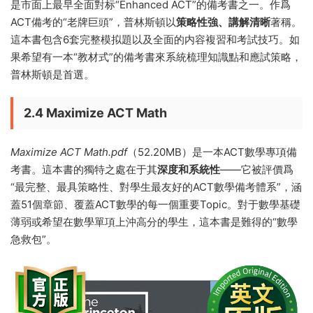
是市面上最早全面對标“Enhanced ACT”的備考書之一。作爲
ACT備考的“老牌巨頭”，普林斯頓以
策略性強、講解清晰
著稱。
這本書包含6套完整模拟題以及全面的内容複習和考試技巧。如
果希望有一本“教材式”的備考書來系統梳理知識點和應試策略，
普林斯頓是首選。
2.4 Maximize ACT Math
Maximize ACT Math.pdf
（52.20MB）是一本ACT數學專項備
考書。這本書的獨特之處在于其
深度和系統性
——它被評價爲
“最完整、最具策略性、對學生最友好的ACT數學備考體系”，涵
蓋51個章節、覆蓋ACT數學的每一個重要Topic。對于數學基礎
薄弱或希望在數學單項上沖高分的學生，這本書是難得的“數學
急救包”。