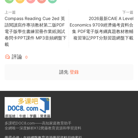
上一篇
下一篇
Compass Reading Cue 2ed 英
2026最新CAIE A Level
語閱讀寫作專項教材第二版PDF
Economics 9709經濟備考資料合
電子版學生書練習冊作業紙測試
集 PDF電子版考綱真題教材教輔
卷閃卡PPT課件 MP3音頻網盤下
複習筆記PPT分類習題網盤下載
載
評論
0
請先
登錄
多課吧DOC8.com——高知家庭教育助手
全網唯一深度解析K12爬藤教育資源和學習資料
學霸必備：在線網盤教育資源學習資料目錄索引