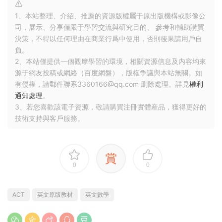
1、本站整理、介紹、推薦的資源版權屬于原出版機構或影像公
司，展示、分享僅限于學習交流與研究目的、 參考和輔助購買
決策，不得以任何理由在商業行爲中使用，否則後果請用戶自
負。
2、本站僅提供一個觀摩學習的環境，相關資源信息及内容均來
源于網友投稿或網絡（百度網盤），版權争議與本站無關。如
有侵權，請郵件聯系3360166@qq.com 删除處理。詳見
權利
通知處理
。
3、若您喜歡該電子資源，敬請購買注冊實體産品，獲得更好的
技術支持與客戶服務。
賞
0
0
ACT
英文原版教材
英文數學