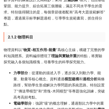
鞏固、能力提升、綜合拓展三個層級，滿足不同水平學生的需
求。特别值得關注的是，每個章節後都配有“高考大題規範解答”
專題，通過展示标準解題過程，引導學生規範書寫，抓住得分
點。
2.1.2 物理科目
物理資料以“
物質-相互作用-能量
”爲核心主線，構建了完整的學
科知識體系。資料編排體現了
理論與實驗并重
的特點，将實驗
探究融入各個知識模塊，培養學生的科學探究能力。
力學部分
：從運動的描述入手，逐步深入到動力學、能
量、動量等核心概念。資料通過
模型建構
和
過程分析
兩條
路徑，幫助學生形成解決力學問題的系統思路。特别設置
了“傳送帶模型”和“滑塊-木闆模型”等專題強化訓練，突破
高考高頻考點。
電磁學部分
：強調“場”的概念理解，通過類比力學中的重