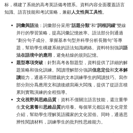
标，構建了系統的高考英語備考體系。資料内容全面覆蓋語言
知識、語言技能和考試策略，兼顧
人文性與工具性
。
詞彙與語法
：詞彙部分采用“
話題分類
”和“
詞根詞綴
”雙線
并行的學習策略，提高詞彙記憶效率。語法部分則通過
“劃分句子成分、掌握基本句型并科學分析長難句”等專
題，幫助學生構建系統的語法知識網絡。資料特别強調
語
法在語境中的應用
，避免枯燥的規則記憶。
題型專項突破
：針對高考各類題型，資料提供了詳細的解
題策略和強化訓練。閱讀理解部分強調
信息定位
和
文本解
讀
能力，通過不同體裁的文本訓練學生的閱讀技巧。寫作
部分則分爲應用文和讀後續寫兩大闆塊，提供了從語言積
累到實戰演練的全程指導。
文化視野與思維品質
：資料不僅關注語言技能，還注重學
生
文化素養
和
思維品質
的培養。每個單元都設有文化背景
介紹，幫助學生理解英語國家的文化習俗。同時，通過思
辨性閱讀材料，訓練學生的批判性思維能力。