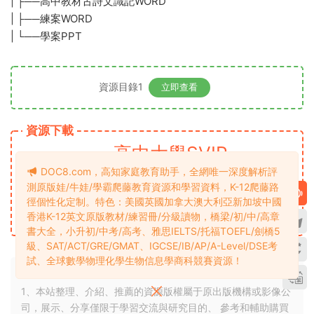
| ├──高中教材古詩文識記WORD
| ├──練案WORD
| └──學案PPT
資源目錄1
立即查看
資源下載
高中大學SVIP
下載價格
專享
DOC8.com，高知家庭教育助手，全網唯一深度解析評
最低權限要求：高中大學SVIP下載
升級高中大學SVIP
測原版娃/牛娃/學霸爬藤教育資源和學習資料，K-12爬藤路
徑個性化定制。特色：美國英國加拿大澳大利亞新加坡中國
立即購買
香港K-12英文原版教材/練習冊/分級讀物，橋梁/初/中/高章
書大全，小升初/中考/高考、雅思IELTS/托福TOEFL/劍橋5
級、SAT/ACT/GRE/GMAT、IGCSE/IB/AP/A-Level/DSE考
試、全球數學物理化學生物信息學商科競賽資源！
1、本站整理、介紹、推薦的資源版權屬于原出版機構或影像公
司，展示、分享僅限于學習交流與研究目的、 參考和輔助購買