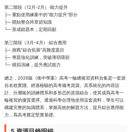
第二階段（12月-2月）·能力提升
├─ 重點使用練案中的"能力提升"部分
├─ 開始整合跨章節知識
└─ 形成錯題本，定期回顧
第三階段（3月-4月）·綜合應用
├─ 挑戰"綜合拓展"高難度題目
├─ 專題強化訓練，突破薄弱環節
└─ 模拟演練，提升應試能力
總之，2026版《衡中學案》高考一輪總複習資料合集是一套源
自名校實踐、經過檢驗的高考備考資源。其系統化的内容設
計、分層級的訓練體系和多形态的資源組合，使其成爲高考一
輪複習的優質選擇。通過科學合理地使用這套資料，學生可以
構建完整的知識體系，掌握高效的解題方法，提升綜合應用能
力，爲高考奠定堅實基礎。
5 資源目錄明細