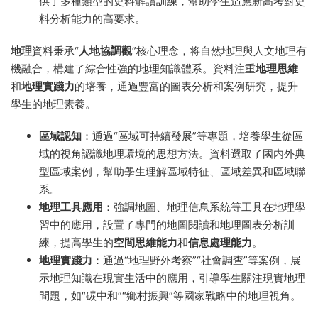
供了多種類型的史料解讀訓練，幫助學生适應新高考對史
料分析能力的高要求。
地理
資料秉承“
人地協調觀
”核心理念，将自然地理與人文地理有
機融合，構建了綜合性強的地理知識體系。資料注重
地理思維
和
地理實踐力
的培養，通過豐富的圖表分析和案例研究，提升
學生的地理素養。
區域認知
：通過“區域可持續發展”等專題，培養學生從區
域的視角認識地理環境的思想方法。資料選取了國内外典
型區域案例，幫助學生理解區域特征、區域差異和區域聯
系。
地理工具應用
：強調地圖、地理信息系統等工具在地理學
習中的應用，設置了專門的地圖閱讀和地理圖表分析訓
練，提高學生的
空間思維能力
和
信息處理能力
。
地理實踐力
：通過“地理野外考察”“社會調查”等案例，展
示地理知識在現實生活中的應用，引導學生關注現實地理
問題，如“碳中和”“鄉村振興”等國家戰略中的地理視角。