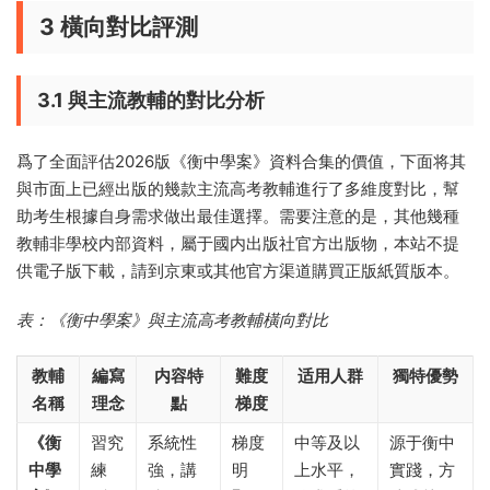
3 橫向對比評測
3.1 與主流教輔的對比分析
爲了全面評估2026版《衡中學案》資料合集的價值，下面将其
與市面上已經出版的幾款主流高考教輔進行了多維度對比，幫
助考生根據自身需求做出最佳選擇。需要注意的是，其他幾種
教輔非學校内部資料，屬于國内出版社官方出版物，本站不提
供電子版下載，請到京東或其他官方渠道購買正版紙質版本。
表：《衡中學案》與主流高考教輔橫向對比
教輔
編寫
内容特
難度
适用人群
獨特優勢
名稱
理念
點
梯度
《衡
習究
系統性
梯度
中等及以
源于衡中
中學
練
強，講
明
上水平，
實踐，方