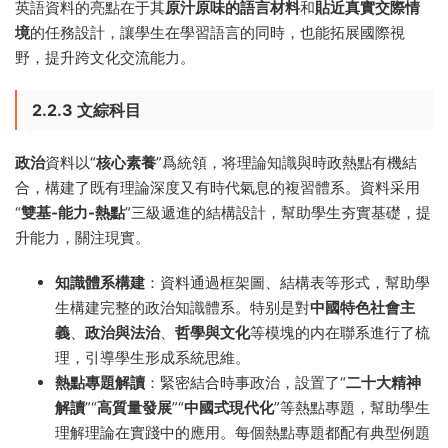
英語資料的亮點在于其
原汁原味的語言材料
和
貼近真實交際情
境
的任務設計，讓學生在學習語言的同時，也能拓展國際視
野，提升跨文化交流能力。
2.2.3 文綜科目
政治
資料以“
核心素養
”爲統領，将理論知識與時政熱點有機結
合，構建了既有理論深度又有時代氣息的複習體系。資料采用
“
雙基-能力-熱點
”三級遞進的結構設計，幫助學生夯實基礎，提
升能力，關注現實。
知識體系構建
：資料通過框架圖、結構表等形式，幫助學
生構建完整的政治知識體系。特别是對
中國特色社會主
義
、
政治與法治
、
哲學與文化
等模塊的内在聯系進行了梳
理，引導學生形成系統思維。
熱點專題解讀
：緊密結合時事政治，設置了“
二十大精神
解讀
”“
高質量發展
”“
中國式現代化
”等熱點專題，幫助學生
理解理論在實踐中的應用。每個熱點專題都配有典型例題