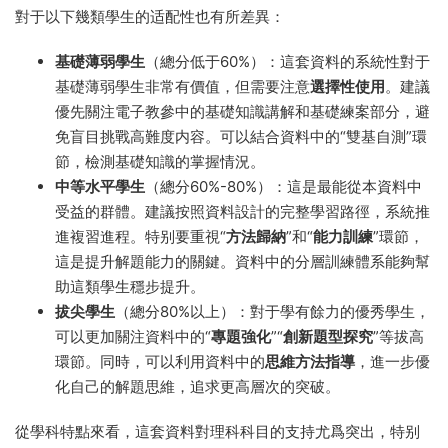
對于以下幾類學生的适配性也有所差異：
基礎薄弱學生
（總分低于60%）：這套資料的系統性對于
基礎薄弱學生非常有價值，但需要注意
選擇性使用
。建議
優先關注電子教參中的基礎知識講解和基礎練案部分，避
免盲目挑戰高難度内容。可以結合資料中的“雙基自測”環
節，檢測基礎知識的掌握情況。
中等水平學生
（總分60%-80%）：這是最能從本資料中
受益的群體。建議按照資料設計的完整學習路徑，系統推
進複習進程。特别要重視“
方法歸納
”和“
能力訓練
”環節，
這是提升解題能力的關鍵。資料中的分層訓練體系能夠幫
助這類學生穩步提升。
拔尖學生
（總分80%以上）：對于學有餘力的優秀學生，
可以更加關注資料中的“
專題強化
”“
創新題型探究
”等拔高
環節。同時，可以利用資料中的
思維方法指導
，進一步優
化自己的解題思維，追求更高層次的突破。
從學科特點來看，這套資料對理科科目的支持尤爲突出，特别