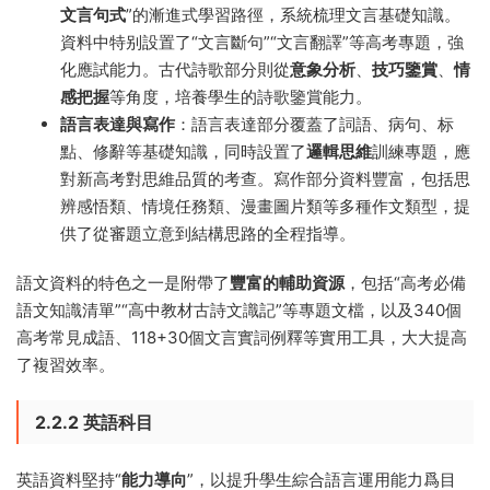
文言句式
”的漸進式學習路徑，系統梳理文言基礎知識。
資料中特别設置了“文言斷句”“文言翻譯”等高考專題，強
化應試能力。古代詩歌部分則從
意象分析
、
技巧鑒賞
、
情
感把握
等角度，培養學生的詩歌鑒賞能力。
語言表達與寫作
：語言表達部分覆蓋了詞語、病句、标
點、修辭等基礎知識，同時設置了
邏輯思維
訓練專題，應
對新高考對思維品質的考查。寫作部分資料豐富，包括思
辨感悟類、情境任務類、漫畫圖片類等多種作文類型，提
供了從審題立意到結構思路的全程指導。
語文資料的特色之一是附帶了
豐富的輔助資源
，包括“高考必備
語文知識清單”“高中教材古詩文識記”等專題文檔，以及340個
高考常見成語、118+30個文言實詞例釋等實用工具，大大提高
了複習效率。
2.2.2 英語科目
英語資料堅持“
能力導向
”，以提升學生綜合語言運用能力爲目