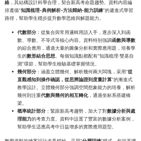
絡
，其結構設計科學合理，契合新高考命題趨勢。資料内容編
排遵循“
知識梳理-典例解析-方法歸納-能力訓練
”的遞進式學習
路徑，幫助學生穩步提升數學思維與解題能力。
代數部分
：從集合與常用邏輯用語入手，逐步深入到函
數、導數、不等式等核心内容。資料特别強調
函數與導數
的綜合應用，通過大量的圖像分析和實際應用題，培養學
生的
數形結合思想
。每個知識點都配有“知識梳理·雙基自
測”環節，幫助學生檢驗基礎掌握情況。
幾何部分
：涵蓋立體幾何、解析幾何兩大闆塊，采用“
從
直觀感知到操作确認，從思辨論證到度量計算
”的漸進式
教學設計。立體幾何部分強調空間想象能力的培養，解析
幾何則注重
代數與幾何的相互轉化
，通過坐标系搭建橋
梁。
概率統計部分
：緊跟新高考趨勢，加大了對
數據分析與處
理能力
的考查力度。資料中設置了豐富的數據分析案例，
幫助學生适應高考中日益增多的實際應用題型。
數學資料的練案設計尤爲精妙，采用“
分層訓練
”模式，包括基礎