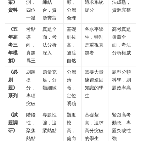
案》
測，
練結
顯，
追求系統
法成熟，
資料
四位
合，資
分層
提分
資源完整
一體
源豐富
合理
《五
考點
真題全
基礎
各水平學
高考真題
年高
導
面，考
到拔
生，特别
覆蓋全
考三
向，
法分析
高，
是重視真
面，考法
年模
真題
深入
過渡
題者
分析權威
拟》
爲王
自然
《必
刷題
題量充
分層
需要大量
題型分類
刷
提
足，分
清
練習鞏固
科學，刷
題》
分，
類細緻
晰，
知識的學
題效率高
系列
專項
定位
生
突破
明确
《試
階段
專題性
難度
基礎紮
緊跟高考
題調
性，
強，追
較
實，追求
動态，專
研》
聚焦
蹤熱點
高，
高分突破
題突破性
熱點
偏向
的學生
強