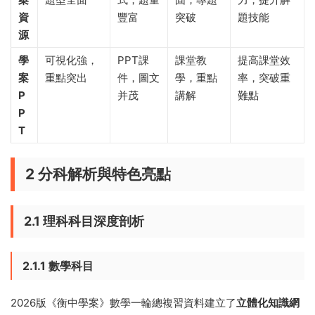
資
豐富
突破
題技能
源
學
可視化強，
PPT課
課堂教
提高課堂效
案
重點突出
件，圖文
學，重點
率，突破重
P
并茂
講解
難點
P
T
2 分科解析與特色亮點
2.1 理科科目深度剖析
2.1.1 數學科目
2026版《衡中學案》數學一輪總複習資料建立了
立體化知識網