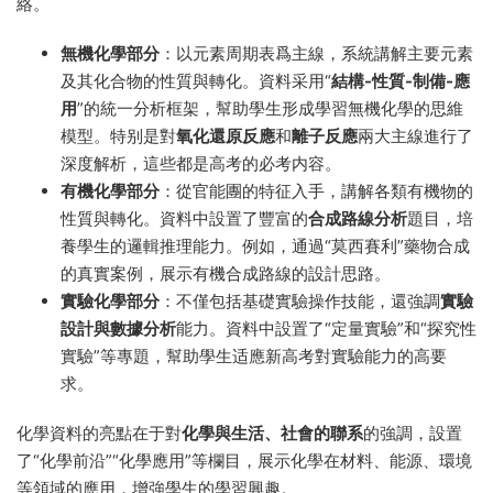
絡。
無機化學部分
：以元素周期表爲主線，系統講解主要元素
及其化合物的性質與轉化。資料采用“
結構-性質-制備-應
用
”的統一分析框架，幫助學生形成學習無機化學的思維
模型。特别是對
氧化還原反應
和
離子反應
兩大主線進行了
深度解析，這些都是高考的必考内容。
有機化學部分
：從官能團的特征入手，講解各類有機物的
性質與轉化。資料中設置了豐富的
合成路線分析
題目，培
養學生的邏輯推理能力。例如，通過“莫西賽利”藥物合成
的真實案例，展示有機合成路線的設計思路。
實驗化學部分
：不僅包括基礎實驗操作技能，還強調
實驗
設計與數據分析
能力。資料中設置了“定量實驗”和“探究性
實驗”等專題，幫助學生适應新高考對實驗能力的高要
求。
化學資料的亮點在于對
化學與生活、社會的聯系
的強調，設置
了“化學前沿”“化學應用”等欄目，展示化學在材料、能源、環境
等領域的應用，增強學生的學習興趣。