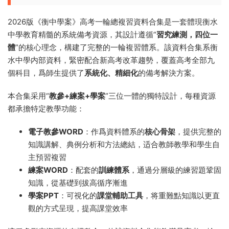
2026版《衡中學案》高考一輪總複習資料合集是一套體現衡水
中學教育精髓的系統備考資源，其設計遵循“
習究練測，四位一
體
”的核心理念，構建了完整的一輪複習體系。該資料合集系衡
水中學内部資料，緊密配合新高考改革趨勢，覆蓋高考全部九
個科目，爲師生提供了
系統化、精細化
的備考解決方案。
本合集采用“
教參+練案+學案
”三位一體的獨特設計，每種資源
都承擔特定教學功能：
電子教參WORD
：作爲資料體系的
核心骨架
，提供完整的
知識講解、典例分析和方法總結，适合教師教學和學生自
主預習複習
練案WORD
：配套的
訓練體系
，通過分層級的練習題鞏固
知識，從基礎到拔高循序漸進
學案PPT
：可視化的
課堂輔助工具
，将重難點知識以更直
觀的方式呈現，提高課堂效率