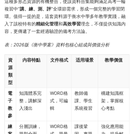
這種多形态資源的有機整合，使該資料合集能夠滿足高考一輪
複習中“
講、練、測、評
”全環節需求，形成一個完整的學習閉
環。值得一提的是，這套資料源于衡水中學多年教學實踐，融
入了該校特有的
精細化管理
和
高效學習
理念，不僅提供知識内
容，更傳遞了一套經過驗證的備考方法論。
表：2026版《衡中學案》資料包核心組成與價值分析
資
内容特點
文件格式
适用場景
教學價值
源
類
型
電
知識體系完
WORD格
教師備
構建知識框
子
整，講解深
式，可編
課、學生
架，掌握核
教
入淺出
輯
系統複習
心考點
參
練
分層訓練，
WORD格
課後鞏
強化應用能
案
題型全面
式，題量
固，專題
力，提升解