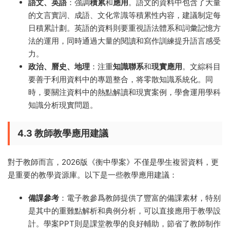
語文、英語
：強調
積累
和
應用
。語文的資料中包含了大量
的文言實詞、成語、文化常識等積累性内容，建議制定每
日積累計劃。英語的資料則要重視語法體系和詞彙記憶方
法的運用，同時通過大量的閱讀和寫作訓練提升語言感受
力。
政治、曆史、地理
：注重
知識聯系
和
現實應用
。文綜科目
要善于利用資料中的專題整合，将零散知識系統化。同
時，要關注資料中的熱點解讀和現實案例，學會運用學科
知識分析現實問題。
4.3 教師教學應用建議
對于教師而言，2026版《衡中學案》不僅是學生複習資料，更
是重要的教學資源庫。以下是一些教學應用建議：
備課參考
：電子教參爲教師提供了豐富的備課素材，特别
是其中的重難點解析和典例分析，可以直接應用于教學設
計。學案PPT則是課堂教學的良好輔助，節省了教師制作