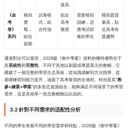
拔高
《金
模拟
試卷模
貼近
需要模拟
模拟題質
考
實
式，綜
高考
訓練，适
量高，貼
卷》
戰，
合性強
難度
應考試節
近高考命
系列
綜合
奏的學生
題趨勢
提能
通過對比可以發現，2026版《衡中學案》資料的獨特優勢在于
其
系統性
和
完整性
。不同于其他以刷題或專題爲主的教輔，它
構建了一個完整的學習生态系統，從知識講解到方法指導，從
基礎練習到能力提升，涵蓋了高考複習的全過程。特别是其“
教
參+練案+學案
”的多形态資源組合，能夠滿足不同場景下的學習
需求，這是其他單一形态教輔難以比拟的。
3.2 針對不同需求的适配性分析
不同的學生有着不同的學習需求和特點，2026版《衡中學案》