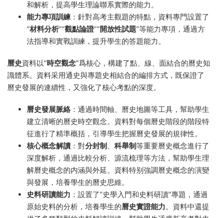
和解析，提高學生理論聯系實際的能力。
能力專項訓練
：針對高考主觀題的特點，資料專門設置了
“
材料分析
”“
觀點論證
”“
開放性試題
”等能力專項，通過方
法指導和實戰訓練，提升學生的答題能力。
曆史
資料以“
時空觀念
”爲核心，構建了點、線、面結合的曆史知
識體系。資料采用通史與專題史相結合的編排方式，既保證了
曆史發展的連續性，又強化了核心考點的深度。
曆史發展脈絡
：通過時間軸、曆史地圖等工具，幫助學生
建立清晰的曆史時空觀念。資料對每個曆史階段的階段特
征進行了精準概括，引導學生把握曆史發展的規律性。
核心概念解讀
：對
分封制
、
科舉制
等重要曆史概念進行了
深度解析，通過比較分析、源流梳理等方法，幫助學生理
解曆史概念的内涵與外延。資料特别強調曆史概念的演變
與發展，培養學生的曆史思維。
史料研讀能力
：設置了“史學入門和史料研讀”專題，通過
原始史料的分析，培養學生的
曆史實證能力
。資料中還提