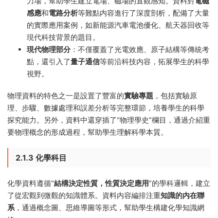
力場，幫助學生建立電場、磁場的直觀感知。資料對
電磁
感應
和
電路分析
等難點内容進行了深度剖析，配備了大量
的實際應用案例，如新能源汽車電池優化、航天器回收等
現代科技背景的題目。
現代物理部分
：不僅覆蓋了光電效應、原子結構等傳統考
點，還引入了
量子通信
等前沿科技内容，拓展學生的科學
視野。
物理資料的特色之一是設置了豐富的
實驗專題
，包括實驗原
理、步驟、數據處理和誤差分析等完整環節，培養學生的科學
探究能力。另外，資料中還穿插了“物理學史”欄目，通過介紹重
要物理概念的形成過程，幫助學生理解科學本質。
2.1.3 化學科目
化學資料遵循“
結構決定性質，性質決定應用
”的學科邏輯，建立
了從宏觀到微觀的知識體系。資料内容編排注重
知識的内在聯
系
，通過概念圖、思維導圖等形式，幫助學生構建化學知識網