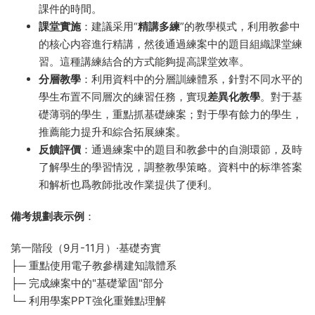
課件的時間。
課堂實施
：建議采用“
精講多練
”的教學模式，利用教參中
的核心内容進行精講，然後通過練案中的題目組織課堂練
習。這種講練結合的方式能夠提高課堂效率。
分層教學
：利用資料中的分層訓練體系，針對不同水平的
學生布置不同層次的練習任務，實現
差異化教學
。對于基
礎薄弱的學生，重點抓基礎練案；對于學有餘力的學生，
推薦能力提升和綜合拓展練案。
反饋評價
：通過練案中的題目和教參中的自測環節，及時
了解學生的學習情況，調整教學策略。資料中的标準答案
和解析也爲教師批改作業提供了便利。
備考規劃表示例
：
第一階段（9月-11月）·基礎夯實
├─ 重點使用電子教參構建知識體系
├─ 完成練案中的"基礎鞏固"部分
└─ 利用學案PPT強化重難點理解