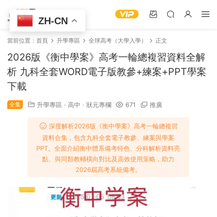
ZH-CN
當前位置：
首頁
升學專區
全球高考（大學入學）
正文
2026版《衡中學案》高考一輪總複習資料全解
析 九科全套WORD電子版教參+練案+PPT學案
下載
全集
升學專區
·
高中
·
狀元專欄
671
推廣
深度解析2026版《衡中學案》高考一輪總複習
資料合集，包含九科全套電子教參、練案與學案
PPT。全面介紹衡中體系備考特色、分科解析資料亮
點、與同類教輔橫向對比及高效使用策略，助力
2026屆高考系統備考。