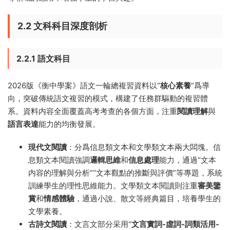
2.2 文科科目深度剖析
2.2.1 語文科目
2026版《衡中學案》語文一輪總複習資料以“
核心素養
”爲導
向，突破傳統語文複習的模式，構建了任務群驅動的複習體
系。資料内容全面覆蓋高考考查的各個方面，注重
閱讀理解
與
語言表達
能力的均衡發展。
現代文閱讀
：分爲信息類文本和文學類文本兩大闆塊。信
息類文本閱讀強調
邏輯思維
和
信息處理
能力，通過“文本
内容的理解與分析”“文本觀點的推斷與評價”等專題，系統
訓練學生的理性思維能力。文學類文本閱讀則注重
審美鑒
賞
和
情感體驗
，通過小說、散文等經典篇目，培養學生的
文學素養。
古詩文閱讀
：文言文部分采用“
文言實詞-虛詞-詞類活用-