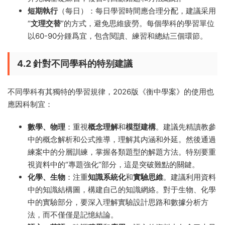
短期執行
（每日）：每日學習時間應合理分配，建議采用
“
文理交替
”的方式，避免思維疲勞。每個學科的學習單位
以60-90分鍾爲宜，包含閱讀、練習和總結三個環節。
4.2 針對不同學科的特别建議
不同學科有其獨特的學習規律，2026版《衡中學案》的使用也
應因科制宜：
數學、物理
：重視
概念理解
和
模型建構
。建議先精讀教參
中的概念解析和公式推導，理解其内涵和外延。然後通過
練案中的分層訓練，掌握各類題型的解題方法。特别要重
視資料中的“專題強化”部分，這是突破難點的關鍵。
化學、生物
：注重
知識系統化
和
實驗思維
。建議利用資料
中的知識結構圖，構建自己的知識網絡。對于生物、化學
中的實驗部分，要深入理解實驗設計思路和數據分析方
法，而不僅僅是記憶結論。