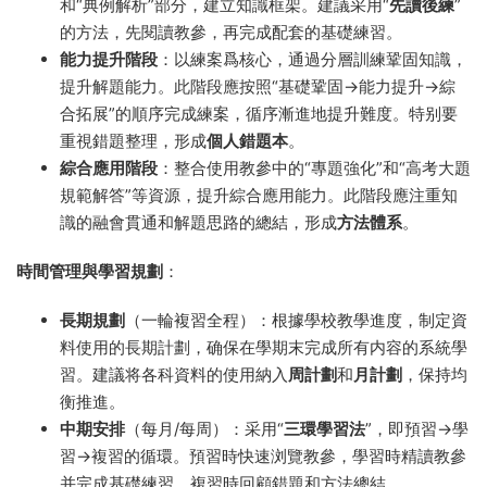
和“典例解析”部分，建立知識框架。建議采用“
先讀後練
”
的方法，先閱讀教參，再完成配套的基礎練習。
能力提升階段
：以練案爲核心，通過分層訓練鞏固知識，
提升解題能力。此階段應按照“基礎鞏固→能力提升→綜
合拓展”的順序完成練案，循序漸進地提升難度。特别要
重視錯題整理，形成
個人錯題本
。
綜合應用階段
：整合使用教參中的“專題強化”和“高考大題
規範解答”等資源，提升綜合應用能力。此階段應注重知
識的融會貫通和解題思路的總結，形成
方法體系
。
時間管理與學習規劃
：
長期規劃
（一輪複習全程）：根據學校教學進度，制定資
料使用的長期計劃，确保在學期末完成所有内容的系統學
習。建議将各科資料的使用納入
周計劃
和
月計劃
，保持均
衡推進。
中期安排
（每月/每周）：采用“
三環學習法
”，即預習→學
習→複習的循環。預習時快速浏覽教參，學習時精讀教參
并完成基礎練習，複習時回顧錯題和方法總結。