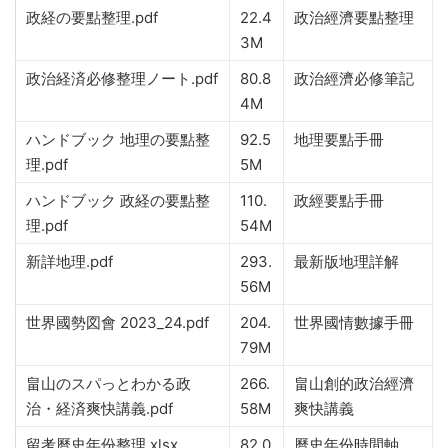
政経の要點整理.pdf
22.4
政治經濟要點整理
3M
政治経済必修整理ノート.pdf
80.8
政治經濟必修筆記
4M
ハンドブック 地理の要點整
92.5
地理要點手冊
理.pdf
5M
ハンドブック 政経の要點整
110.
政經要點手冊
理.pdf
54M
新詳地理.pdf
293.
最新版地理詳解
56M
世界國勢図會 2023_24.pdf
204.
世界國情數據手冊
79M
畠山のスパっとわかる政
266.
畠山創的政治經濟
治・経済爽快講義.pdf
58M
爽快講義
留考曆史年份整理.xlsx
82.0
曆史年份時間軸