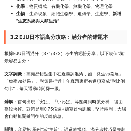
化學
：物質構成、有機化學、無機化學、物理化學
生物
：生命現象、細胞生物學、遺傳學、生态學、
新增
“生态系統與人類生活”
3.2 EJU日本語高分攻略：滿分者的錯題本
根據EJU日語滿分（371/372）考生的經驗分享，以下幾個“坑”
最容易丢分：
文字詞彙
：高頻易錯點集中在近義詞混淆，如「発生vs発展」
「効率vs効果」。對策是把近十年真題裏所有選項寫成“對比例
句卡”，每天通勤時間掃一眼。
聽解
：首句出現「実は」「いわば」等關鍵詞時就分神，後面
整段垮掉。對策是用0.75倍速+聽寫首句訓練，堅持兩周，大腦
會自動抓關鍵詞後的反轉信息。
閱讀
：容易把“舉例”當“主旨”，誤選幹擾項。滿分者技巧是先劃