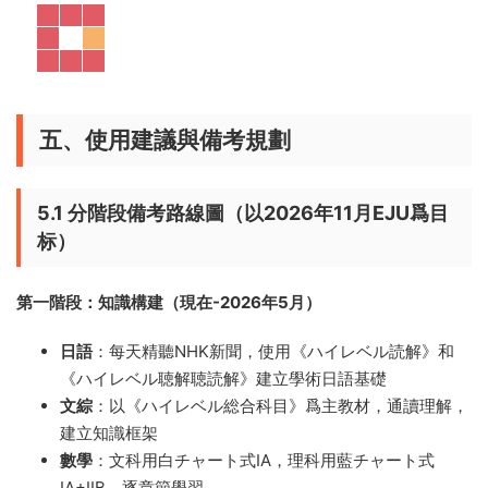
五、使用建議與備考規劃
5.1 分階段備考路線圖（以2026年11月EJU爲目
标）
第一階段：知識構建（現在-2026年5月）
日語
：每天精聽NHK新聞，使用《ハイレベル読解》和
《ハイレベル聴解聴読解》建立學術日語基礎
文綜
：以《ハイレベル総合科目》爲主教材，通讀理解，
建立知識框架
數學
：文科用白チャート式IA，理科用藍チャート式
IA+IIB，逐章節學習