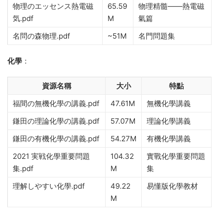
物理のエッセンス熱電磁
65.59
物理精髓——熱電磁
気.pdf
M
氣篇
名問の森物理.pdf
~51M
名門問題集
化學
：
資源名稱
大小
特點
福間の無機化學の講義.pdf
47.61M
無機化學講義
鎌田の理論化學の講義.pdf
57.07M
理論化學講義
鎌田の有機化學の講義.pdf
54.27M
有機化學講義
2021 実戦化學重要問題
104.32
實戰化學重要問題
集.pdf
M
集
理解しやすい化學.pdf
49.22
易懂版化學教材
M