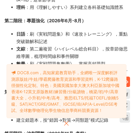
理科
：用《理解しやすい》系列建立各科基礎知識體系
第二階段：專題強化（2026年6月-8月）
日語
：刷《実戦問題集》和《速攻トレーニング》，重點
突破聽解和記述
文綜
：第二遍複習《ハイレベル総合科目》，按章節做思
維導圖，梳理時間線和事件關聯
數學
：刷《実戦問題集數學》，掌握高頻題型
理科
：刷《物理のエッセンス》《名問の森》等，強化計
DOC8.com，高知家庭教育助手，全網唯一深度解析評
算和實驗題
測原版娃/牛娃/學霸爬藤教育資源和學習資料，K-12爬藤路
徑個性化定制。特色：美國英國加拿大澳大利亞新加坡中國
第三階段：全真模拟（2026年9月-10月）
香港K-12英文原版教材/練習冊/分級讀物，橋梁/初/中/高章
書大全，小升初/中考/高考、雅思IELTS/托福TOEFL/劍橋5
級、SAT/ACT/GRE/GMAT、IGCSE/IB/AP/A-Level/DSE考
每周2-3次全真模考，使用2020-2025年真題
試、全球數學物理化學生物信息學商科競賽資源！
嚴格計時，日語125分鍾、各科80分鍾
建立錯題本，按“錯因→對策→同類題”模式記錄