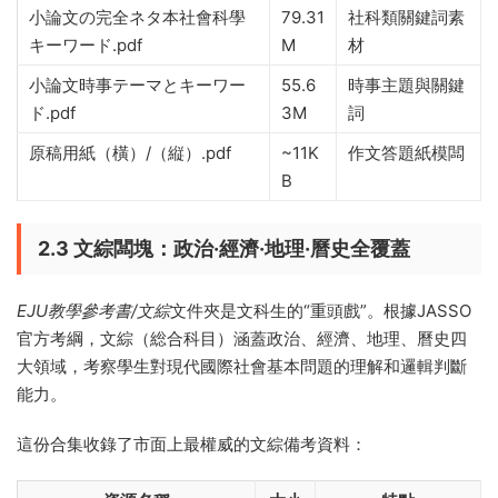
小論文の完全ネタ本社會科學
79.31
社科類關鍵詞素
キーワード.pdf
M
材
小論文時事テーマとキーワー
55.6
時事主題與關鍵
ド.pdf
3M
詞
原稿用紙（橫）/（縦）.pdf
~11K
作文答題紙模闆
B
2.3 文綜闆塊：政治·經濟·地理·曆史全覆蓋
EJU教學參考書/文綜
文件夾是文科生的“重頭戲”。根據JASSO
官方考綱，文綜（総合科目）涵蓋政治、經濟、地理、曆史四
大領域，考察學生對現代國際社會基本問題的理解和邏輯判斷
能力。
這份合集收錄了市面上最權威的文綜備考資料：