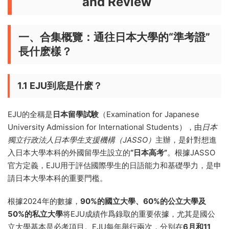
and Review
一、合集概覽：通往日本大學的“準考證”
長什麽樣？
1.1 EJU到底是什麽？
EJU的全稱是
日本留學試験
（Examination for Japanese
University Admission for International Students），由
日本
獨立行政法人日本學生支援機構（JASSO）
主辦，是針對想進
入日本大學本科的外國留學生設立的
“日本高考”
。根據JASSO
官方定義，EJU用于評估國際學生的日語能力和基礎學力，是申
請日本大學本科的重要門檻。
根據2024年的數據，
90%的國立大學、60%的公立大學及
50%的私立大學
将EJU成績作爲錄取的重要依據，尤其是國公
立大學基本是必考項目。EJU每年舉行兩次，分别在
6月和11