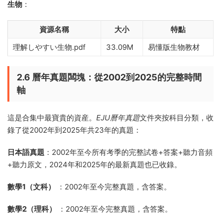
生物
：
資源名稱
大小
特點
理解しやすい生物.pdf
33.09M
易懂版生物教材
2.6 曆年真題闆塊：從2002到2025的完整時間
軸
這是合集中最寶貴的資産。
EJU曆年真題
文件夾按科目分類，收
錄了從2002年到2025年共23年的真題：
日本語真題
：2002年至今所有考季的完整試卷+答案+聽力音頻
+聽力原文，2024年和2025年的最新真題也已收錄。
數學1（文科）
：2002年至今完整真題，含答案。
數學2（理科）
：2002年至今完整真題，含答案。