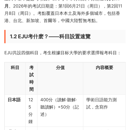
月
。2026年的考試日期是：第1回6月21日（周日），第2回11
月8日（周日）。考點覆蓋日本本土及海外多個城市，包括香
港、台北、新加坡、首爾等，中國大陸暫無考點。
1.2 EJU考什麽？——科目設置速覽
EJU共設四個科目，考生根據目标大學的要求選擇報考科目：
科目
考
分值
内容概要
試
時
間
日本語
12
400分（讀解·聽解·
學術日語能力測
5
聽讀解）+50分（記
試，含寫作
分
述）
鍾