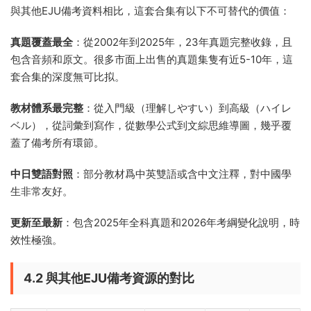
與其他EJU備考資料相比，這套合集有以下不可替代的價值：
真題覆蓋最全
：從2002年到2025年，23年真題完整收錄，且
包含音頻和原文。很多市面上出售的真題集隻有近5-10年，這
套合集的深度無可比拟。
教材體系最完整
：從入門級（理解しやすい）到高級（ハイレ
ベル），從詞彙到寫作，從數學公式到文綜思維導圖，幾乎覆
蓋了備考所有環節。
中日雙語對照
：部分教材爲中英雙語或含中文注釋，對中國學
生非常友好。
更新至最新
：包含2025年全科真題和2026年考綱變化說明，時
效性極強。
4.2 與其他EJU備考資源的對比