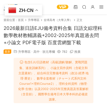
ZH-CN
當前位置：
首頁
升學專區
全球高考（大學入學）
正文
2026最新日語EJU備考資料合集 日語文綜理科
數學教材教輔講義+2002-2025年真題過去問
+小論文 PDF電子版 百度雲網盤下載
最新
升學專區
·
高中
·
狀元專欄
782
推廣
包含EJU日語教材（高級讀解/聽解、實戰問題
集、速攻訓練系列）、小論文寫作資料（含範文和
主題素材）、綜合科目完整備考資料（政治·經濟·地
理·曆史）、數學全套教材（チャート式系列文科
Course1+理科Course2）、理科全科資料（物理·
化學·生物）以及2002-2025年完整真題及答案解析
（含音頻）。國際學生備考日本大學本科的必備資
源庫。