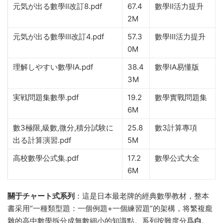
元気が出る數學Ⅱ改訂8.pdf
67.4
數學II活力提升
2M
元気が出る數學Ⅲ改訂4.pdf
57.3
數學III活力提升
0M
理解しやすい數學IA.pdf
38.4
數學IA易懂版
3M
実戦問題集數學.pdf
19.2
數學實戰問題集
6M
數3極限,級數,微分,積分試験に
25.8
數3計算專項
出る計算演習.pdf
5M
高校數學公式集.pdf
17.2
數學公式大全
6M
關于チャート式系列
：這是日本最老牌的經典數學教材，整本
書采用“一種類型題：一個例題+一個練習題”的架構，将繁複龐
雜的高中數學拆分成無數細小的知識點。系列按難度分爲
白、