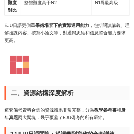
難度
整體難度高于N2
N1爲最高級
對比
EJU日語更側重
學術場景下的實際運用能力
，包括閱讀講義、理
解授課内容、撰寫小論文等，對邏輯思維和信息整合能力要求
更高。
二、資源結構深度解析
這套備考資料合集的資源體系非常完整，分爲
教學參考書
和
曆
年真題
兩大闆塊，幾乎覆蓋了EJU備考的所有環節。
2.1 EJU日語闆塊：從詞彙到寫作的全套訓練