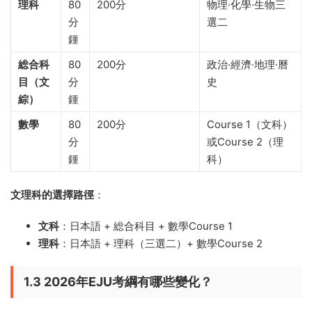
理科
80
200分
物理·化學·生物三
分
選二
鍾
総合科
80
200分
政治·經濟·地理·曆
目（文
分
史
綜）
鍾
數學
80
200分
Course 1（文科）
分
或Course 2（理
鍾
科）
文理科的選擇路徑
：
文科
：日本語 + 総合科目 + 數學Course 1
理科
：日本語 + 理科（三選二）+ 數學Course 2
1.3 2026年EJU考綱有哪些變化？