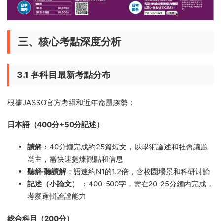
三、核心考點深度分析
3.1 各科目最新考點分布
根據JASSO官方考綱和近年命題趨勢：
日本語（400分+50分記述）
讀解
：40分鍾完成約25篇短文，以學術論述和社會議題
爲主，需快速提煉觀點和信息
聽解·聽讀解
：語速約N1的1.2倍，含校園場景和科研讨論
記述（小論文）
：400-500字，需在20-25分鍾内完成，
考察邏輯論證能力
総合科目（200分）