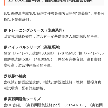
EJU教學參考書/EJU日語
文件夾是備考日語的“彈藥庫”，主要分
爲以下幾個系列：
📗 トレーニングシリーズ（訓練系列）
以實戰訓練爲導向，适合有一定基礎後進入刷題階段的考生。
📘 ハイレベルシリーズ（高級系列）
包含《ハイレベル読解100.pdf》（76.45MB）和《ハイレベル
聴解聴読解.pdf》（46.00MB），并配有完整音頻。這套書難
度較高，适合沖刺高分的考生。
📕 模拟to解說
含模試と解説記述読解、模試と解説聴読解・聴解，模拟真實
考試環境，配有詳細解析。
📙 実戦問題集シーリズ
含CD音頻、《実戦問題集読解.pdf》（31.54MB）、《実戦問