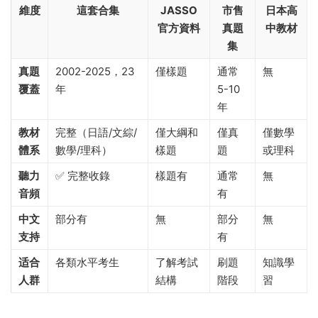
維度
這套合集
JASSO
市售
日本高
官方資料
真題
中教材
集
真題
2002-2025，23
僅樣題
通常
無
覆蓋
年
5-10
年
教材
完整（日語/文綜/
僅大綱和
僅真
僅數學
體系
數學/理科）
樣題
題
或理科
聽力
✅ 完整收錄
樣題有
通常
無
音頻
有
中文
部分有
無
部分
無
支持
有
适合
各類水平考生
了解考試
刷題
知識學
人群
結構
階段
習