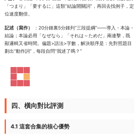
「つまり」「要するに」這類“結論開關詞”，再回去找例子，定
位速度翻倍。
記述（寫作）
：20分鍾裏5分鍾列“三段提綱”——導入・本論・
結論；本論必用「なぜなら」「それは～ためだ」兩連擊，既
顯邏輯又省時間。偏題>語法>字數，解決順序是：先對照題目
劃出“動作詞”，每段自問“我述了嗎？”
四、橫向對比評測
4.1 這套合集的核心優勢