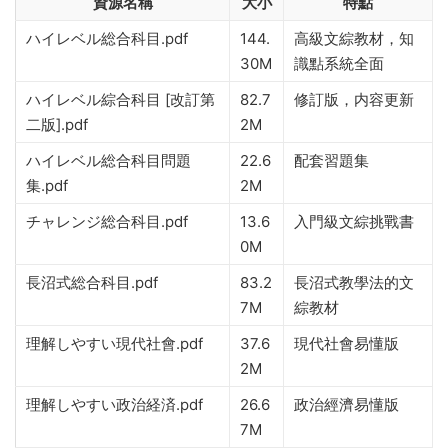
資源名稱
大小
特點
ハイレベル総合科目.pdf
144.
高級文綜教材，知
30M
識點系統全面
ハイレベル綜合科目 [改訂第
82.7
修訂版，内容更新
二版].pdf
2M
ハイレベル総合科目問題
22.6
配套習題集
集.pdf
2M
チャレンジ総合科目.pdf
13.6
入門級文綜挑戰書
0M
長沼式総合科目.pdf
83.2
長沼式教學法的文
7M
綜教材
理解しやすい現代社會.pdf
37.6
現代社會易懂版
2M
理解しやすい政治経済.pdf
26.6
政治經濟易懂版
7M