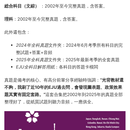
総合科目（文綜）
：2002年至今完整真題，含答案。
理科
：2002年至今完整真題，含答案。
此外還包含：
2024年全科真題
文件夾：2024年6月考季所有科目的完
整試題+答案+音頻
2025年全科真題
文件夾：2025年最新考季的全套真題
EJU全科目解答用紙
：各科目的答題卡模闆
真題是備考的核心。有高分前輩分享經驗時強調：
“光背教材還
不夠，我刷了近10年的EJU過去問，會發現圖表題、政策效果
題其實有固定套路。”
這套合集把2002年到2025年的真題全部
整理好了，從紙質試題到聽力音頻，一應俱全。