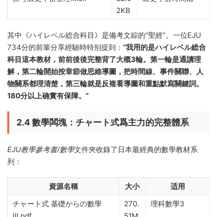
2KB
其中《ハイレベル総合科目》是備考文綜的“聖經”。一位EJU
734分的前輩分享經驗時特别提到：
“我用的是ハイレベル総合
科目這本教材，前前後後完整背了大概3輪。第一輪是通讀理
解，第二輪開始按章節做思維導圖，把時間線、事件關聯、人
物關系都理清楚，第三輪就是反複看導圖和重點默寫關鍵詞。
180分以上确實有保障。”
2.4 數學闆塊：チャート式爲主力的完整體系
EJU教學參考書/數學
文件夾收錄了日本最經典的數學教材系
列：
資源名稱
大小
适用
チャート式 基礎からの數學
270.
理科數學3
Ⅲ.pdf
51M