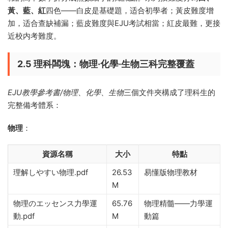
黃、藍、紅
四色——白皮是基礎題，适合初學者；黃皮難度增
加，适合查缺補漏；藍皮難度與EJU考試相當；紅皮最難，更接
近校内考難度。
2.5 理科闆塊：物理·化學·生物三科完整覆蓋
EJU教學參考書/物理
、
化學
、
生物
三個文件夾構成了理科生的
完整備考體系：
物理
：
資源名稱
大小
特點
理解しやすい物理.pdf
26.53
易懂版物理教材
M
物理のエッセンス力學運
65.76
物理精髓——力學運
動.pdf
M
動篇