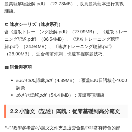
題集聴解聴読解.pdf》（22.78MB），以真題爲藍本進行實戰
訓練。
📒 速攻シーリズ（速攻系列）
含《速攻トレーニング読解.pdf》（27.99MB）、《速攻トレー
ニング記述.pdf》（86.54MB）、《速攻トレーニング聴読
解.pdf》（24.94MB）、《速攻トレーニング聴解.pdf》
（28.00MB）。适合考前沖刺，快速掌握解題技巧。
📖 詞彙與專項
EJU4000詞彙.pdf
（4.89MB）：覆蓋EJU日語核心4000
詞彙
めざせ読解.pdf
（54.41MB）：閱讀專項訓練
2.2 小論文（記述）闆塊：從零基礎到高分範文
EJU教學參考書/小論文
文件夾是這套合集中非常有特色的部