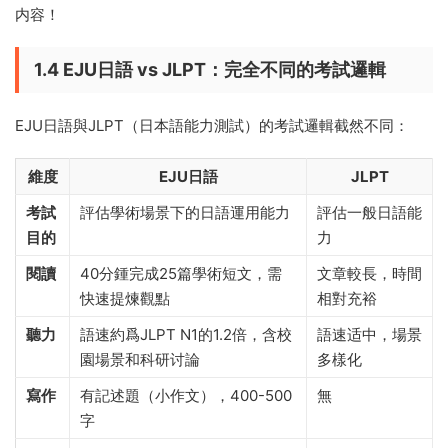
内容！
1.4 EJU日語 vs JLPT：完全不同的考試邏輯
EJU日語與JLPT（日本語能力測試）的考試邏輯截然不同：
維度
EJU日語
JLPT
考試
評估學術場景下的日語運用能力
評估一般日語能
目的
力
閱讀
40分鍾完成25篇學術短文，需
文章較長，時間
快速提煉觀點
相對充裕
聽力
語速約爲JLPT N1的1.2倍，含校
語速适中，場景
園場景和科研讨論
多樣化
寫作
有記述題（小作文），400-500
無
字