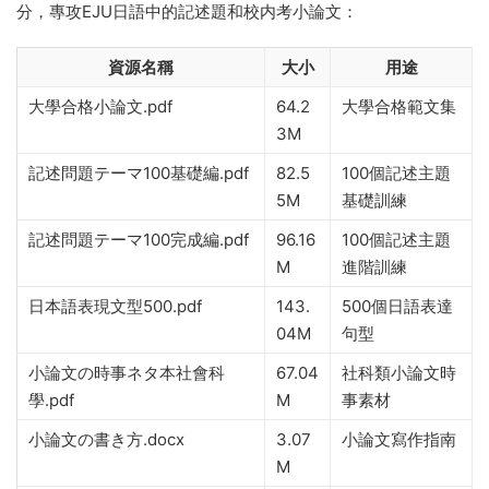
分，專攻EJU日語中的記述題和校内考小論文：
資源名稱
大小
用途
大學合格小論文.pdf
64.2
大學合格範文集
3M
記述問題テーマ100基礎編.pdf
82.5
100個記述主題
5M
基礎訓練
記述問題テーマ100完成編.pdf
96.16
100個記述主題
M
進階訓練
日本語表現文型500.pdf
143.
500個日語表達
04M
句型
小論文の時事ネタ本社會科
67.04
社科類小論文時
學.pdf
M
事素材
小論文の書き方.docx
3.07
小論文寫作指南
M