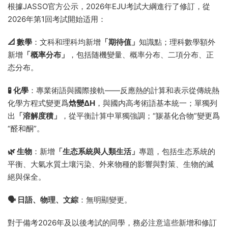
根據JASSO官方公示，2026年EJU考試大綱進行了修訂，從
2026年第1回考試開始适用：
📐 數學
：文科和理科均新增
「期待值」
知識點；理科數學額外
新增
「概率分布」
，包括随機變量、概率分布、二項分布、正
态分布。
🧪 化學
：專業術語與國際接軌——反應熱的計算和表示從傳統熱
化學方程式變更爲
焓變ΔH
，與國内高考術語基本統一；單獨列
出
「溶解度積」
，從平衡計算中單獨強調；“羰基化合物”變更爲
“醛和酮”。
🌿 生物
：新增
「生态系統與人類生活」
專題，包括生态系統的
平衡、大氣水質土壤污染、外來物種的影響與對策、生物的滅
絕與保全。
🗣️ 日語、物理、文綜
：無明顯變更。
對于備考2026年及以後考試的同學，務必注意這些新增和修訂