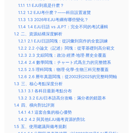
1.1.1
1.1 EJU到底是什麽？
1.1.2
1.2 EJU考什麽？——科目設置速覽
1.1.3
1.3 2026年EJU考綱有哪些變化？
1.1.4
1.4 EJU日語 vs JLPT：完全不同的考試邏輯
1.2
二、資源結構深度解析
1.2.1
2.1 EJU日語闆塊：從詞彙到寫作的全套訓練
1.2.2
2.2 小論文（記述）闆塊：從零基礎到高分範文
1.2.3
2.3 文綜闆塊：政治·經濟·地理·曆史全覆蓋
1.2.4
2.4 數學闆塊：チャート式爲主力的完整體系
1.2.5
2.5 理科闆塊：物理·化學·生物三科完整覆蓋
1.2.6
2.6 曆年真題闆塊：從2002到2025的完整時間軸
1.3
三、核心考點深度分析
1.3.1
3.1 各科目最新考點分布
1.3.2
3.2 EJU日本語高分攻略：滿分者的錯題本
1.4
四、橫向對比評測
1.4.1
4.1 這套合集的核心優勢
1.4.2
4.2 與其他EJU備考資源的對比
1.5
五、使用建議與備考規劃