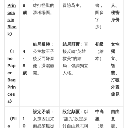
Prin
8
雄打怪獸的
冒險爲主。
書，
人、
ces
歲
滑稽場面。
圖多
秘密
s in
字
身份
Blac
少）
k》​
結局反轉
​：
結局颠覆
​：直
初級
女性
《T
4
公主救王子
接反轉“英雄
（繪
獨
he
-
後反而嫌棄
救美”的結
本）
立、
Pap
8
他，潇灑離
局，強調獨立
智
er
歲
開。
人格。
慧、
Bag
打破
Prin
外表
ces
偏見
s》​
設定矛盾
​：
設定颠覆
​：以
中高
自由
《Ell
1
女孩因詛咒
“詛咒”設定探
級
意
a
0
而必須服從
讨自由意志與
（章
志、