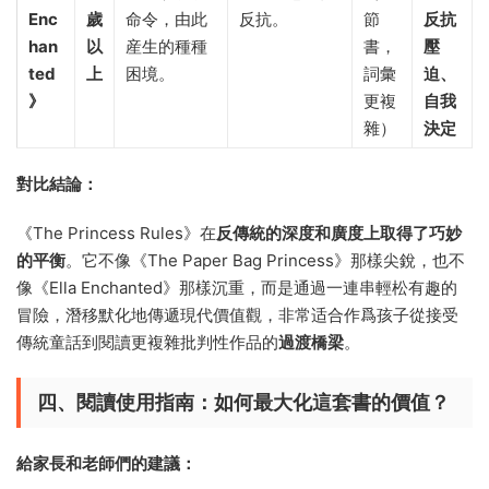
Enc
歲
命令，由此
反抗。
節
反抗
han
以
産生的種種
書，
壓
ted
上
困境。
詞彙
迫、
》​
更複
自我
雜）
決定
對比結論：​
《The Princess Rules》在
反傳統的深度和廣度上取得了巧妙
的平衡
。它不像《The Paper Bag Princess》那樣尖銳，也不
像《Ella Enchanted》那樣沉重，而是通過一連串輕松有趣的
冒險，潛移默化地傳遞現代價值觀，非常适合作爲孩子從接受
傳統童話到閱讀更複雜批判性作品的
過渡橋梁
。
四、閱讀使用指南：如何最大化這套書的價值？​
給家長和老師們的建議：​