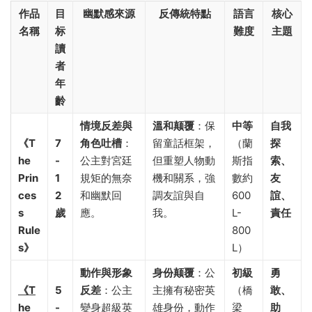
作品
目
幽默感來源
反傳統特點
語言
核心
名稱
标
難度
主題
讀
者
年
齡
情境反差與
溫和颠覆
​：保
中等
自我
《T
7
角色吐槽
​：
留童話框架，
（蘭
探
he
-
公主對宮廷
但重塑人物動
斯指
索、
Prin
1
規矩的無奈
機和關系，強
數約
友
ces
2
和幽默回
調友誼與自
600
誼、
s
歲
應。
我。
L-
責任
Rule
800
s》​
L）
動作與形象
身份颠覆
​：公
初級
勇
《T
5
反差
​：公主
主擁有秘密英
（橋
敢、
he
-
變身超級英
雄身份，動作
梁
助