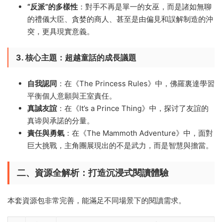
​“反派”的多樣性
​：對手不再是單一的女巫，而是諸如無聊
的禮儀大臣、貪婪的商人、甚至是由偏見和誤解制造的沖
突，更具現實意義。
3. 核心主題：超越童話的成長議題
自我認同
​：在《The Princess Rules》中，佛羅裏達學習
平衡個人意願與王室責任。
真誠友誼
​：在《It’s a Prince Thing》中，探讨了友誼的
真谛與承諾的分量。
責任與勇氣
​：在《The Mammoth Adventure》中，面對
巨大挑戰，主角團展現出的不是武力，而是智慧與擔當。
二、資源全解析：打造沉浸式閱讀體驗
本套資源包非常完善，能滿足不同場景下的閱讀需求。