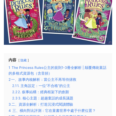
内容
隐藏
1
The Princess Rules公主的規則1-3冊全解析 | 颠覆傳統童話
的多格式資源包（含音頻）
2
​一、故事内核解析：當公主不再等待拯救​
2.1
​1. 主角設定：一位“不合格”的公主​
2.2
​2. 叙事結構：經典框架下的創新​
2.3
​3. 核心主題：超越童話的成長議題​
3
​二、資源全解析：打造沉浸式閱讀體驗​
4
三、橫向對比評測：它在童書世界中處于什麽位置？​​