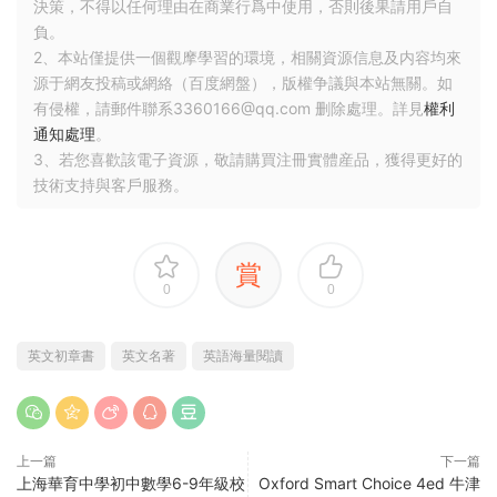
決策，不得以任何理由在商業行爲中使用，否則後果請用戶自
負。
2、本站僅提供一個觀摩學習的環境，相關資源信息及内容均來
源于網友投稿或網絡（百度網盤），版權争議與本站無關。如
有侵權，請郵件聯系3360166@qq.com 删除處理。詳見
權利
通知處理
。
3、若您喜歡該電子資源，敬請購買注冊實體産品，獲得更好的
技術支持與客戶服務。
賞
0
0
英文初章書
英文名著
英語海量閱讀
上一篇
下一篇
上海華育中學初中數學6-9年級校
Oxford Smart Choice 4ed 牛津