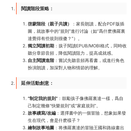
閱讀階段策略：​
啓蒙階段（親子共讀）​
​：家長朗讀，配合PDF版插
圖，就故事中的“規則”進行讨論（如“爲什麽佛羅裏
達覺得有些規則很傻？”）。
獨立閱讀初期
​：孩子閱讀EPUB/MOBI格式，同時收
聽分章節音頻，降低閱讀阻力，提高成就感。
自主閱讀進階
​：嘗試先聽音頻再看書，或進行角色
扮演朗讀，加深對人物和情節的理解。
延伸活動創意：​
​“制定我的規則”​
​：鼓勵孩子像佛羅裏達一樣，爲自
己制定幾條“快樂規則”或“家庭規則”。
故事續寫/改編
​：選擇書中的一個冒險，想象如果發
生在現代，會是什麽樣子？
繪制故事地圖
​：将佛羅裏達的冒險王國和路線畫出