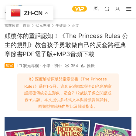
ZH-CN
當前位置：
首頁
狀元專欄
牛娃法
正文
​颠覆你的童話認知！《The Princess Rules 公
主的規則》教會孩子勇敢做自己的反套路經典​
章節書PDF電子版+MP3音頻下載
獨家
狀元專欄
·
小學
·
初中
354
推廣
深度解析原版兒童章節書《The Princess
Rules》系列1-3冊。這套充滿幽默與奇幻色彩的童
話颠覆傳統公主形象，适合7-12歲孩子獨立閱讀或
親子共讀。本文提供多格式文本與音頻資源詳解、
同類型書籍橫向對比及閱讀指南。