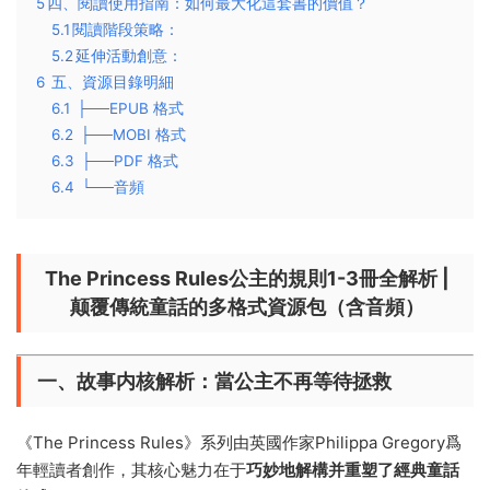
5
​四、閱讀使用指南：如何最大化這套書的價值？​​
5.1
​閱讀階段策略：​​
5.2
​延伸活動創意：​​
6
五、資源目錄明細
6.1
├──EPUB 格式
6.2
├──MOBI 格式
6.3
├──PDF 格式
6.4
└──音頻
The Princess Rules公主的規則1-3冊全解析 |
颠覆傳統童話的多格式資源包（含音頻）
一、故事内核解析：當公主不再等待拯救
《The Princess Rules》系列由英國作家Philippa Gregory爲
年輕讀者創作，其核心魅力在于
巧妙地解構并重塑了經典童話