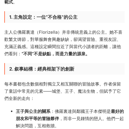
範式
。
1. 主角設定：一位“不合格”的公主
主人公佛羅裏達（Florizella）并非傳統意義上的公主。她不喜
歡繁文缛節，對華服舞會興趣缺缺，卻渴望冒險、重視友誼、
充滿正義感。這種設定瞬間拉近了與當代小讀者的距離，讓他
們看到：​
​“不同”不是缺點，而是力量的源泉。​
2. 叙事結構：經典框架下的創新
每本書都包含數個相對獨立又相互關聯的冒險故事。作者保留
了童話中常見的元素——城堡、王子、魔法生物，但賦予了它
們全新的走向：
王子與公主的關系
​：佛羅裏達與鄰國王子本傑明是
最好的
朋友和平等的冒險夥伴
，而非一見鍾情的戀人。他們一起
解決問題，互相救贖。