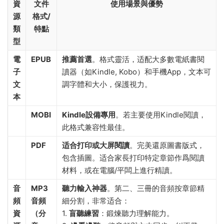
資
文件
使用場景與優勢
源
格式/
類
特點
型
電
EPUB
推薦首選
。格式靈活，适配大多數電紙書閱
子
讀器（如Kindle, Kobo）和手機App，文本可
文
調字體和大小，保護視力。
本
MOBI
Kindle設備專用
。若主要使用Kindle閱讀，
此格式兼容性最佳。
PDF
适合打印或大屏閱讀
。完美還原圖書版式，
包含插圖。适合家長打印特定章節作爲閱讀
材料，或在電腦/平闆上進行精讀。
音
MP3
聽力輸入神器
。第二、三冊的音頻按章節精
頻
音頻
細分割，非常适合：
資
（分
1. ​
盲聽練習
​：鍛煉聽力理解能力。