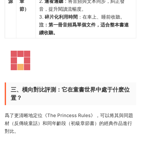
源
章
2. ​
邊看邊聽
​：将音頻與文本同步，糾正發
節）​
音，提升閱讀流暢度。
3. ​
碎片化利用時間
​：在車上、睡前收聽。​
注：第一冊音頻爲單個文件，适合整本書連
續收聽。​
三、橫向對比評測：它在童書世界中處于什麽位
置？​
爲了更清晰地定位《The Princess Rules》，可以将其與同題
材（反傳統童話）和同年齡段（初級章節書）的經典作品進行
對比。