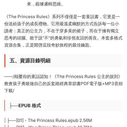
來，鍛煉邏輯思維。
《The Princess Rules》系列不僅僅是一套童話書，它更是一
份送給孩子的成長禮物。它用最溫柔幽默的方式告訴每一位小
讀者：真正的公主力，不在于穿多美的裙子，而在于擁有獨立
思考的頭腦、敢于說“不”的勇氣和珍視友誼的善良。本套多格式
資源合集，正是開啓這段奇妙旅程的最佳鑰匙。
五、資源目錄明細
——/​颠覆你的童話認知！《The Princess Rules 公主的規則》
教會孩子勇敢做自己的反套路經典​章節書PDF電子版+MP3音頻
下載/
├──EPUB 格式
| ├──[01] - The Princess Rules.epub 2.56M