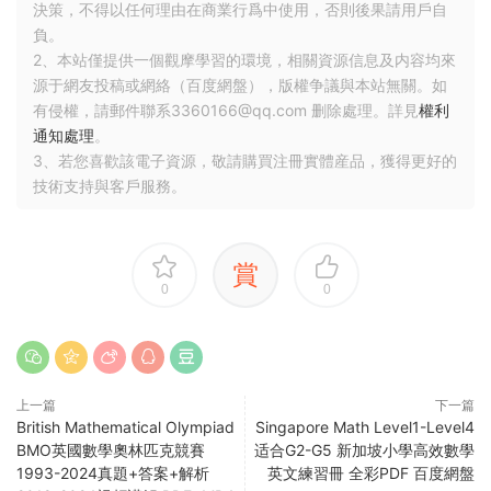
決策，不得以任何理由在商業行爲中使用，否則後果請用戶自
負。
2、本站僅提供一個觀摩學習的環境，相關資源信息及内容均來
源于網友投稿或網絡（百度網盤），版權争議與本站無關。如
有侵權，請郵件聯系3360166@qq.com 删除處理。詳見
權利
通知處理
。
3、若您喜歡該電子資源，敬請購買注冊實體産品，獲得更好的
技術支持與客戶服務。
賞
0
0
上一篇
下一篇
British Mathematical Olympiad
Singapore Math Level1-Level4
BMO英國數學奧林匹克競賽
适合G2-G5 新加坡小學高效數學
1993-2024真題+答案+解析
英文練習冊 全彩PDF 百度網盤