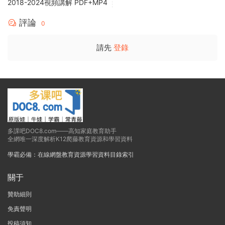
2018-2024視頻講解 PDF+MP4
評論
0
請先
登錄
多課吧DOC8.com——高知家庭教育助手
全網唯一深度解析K12爬藤教育資源和學習資料
學霸必備：在線網盤教育資源學習資料目錄索引
關于
贊助細則
免責聲明
投稿須知