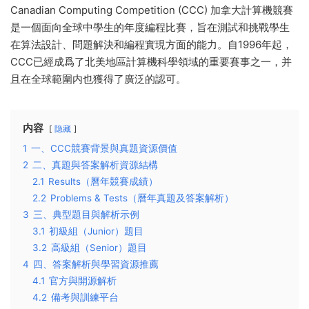
Canadian Computing Competition (CCC) 加拿大計算機競賽
是一個面向全球中學生的年度編程比賽，旨在測試和挑戰學生
在算法設計、問題解決和編程實現方面的能力。自1996年起，
CCC已經成爲了北美地區計算機科學領域的重要賽事之一，并
且在全球範圍内也獲得了廣泛的認可。
内容
隐藏
1
一、CCC競賽背景與真題資源價值
2
二、真題與答案解析資源結構
2.1
Results（曆年競賽成績）
2.2
Problems & Tests（曆年真題及答案解析）
3
三、典型題目與解析示例
3.1
初級組（Junior）題目
3.2
高級組（Senior）題目
4
四、答案解析與學習資源推薦
4.1
官方與開源解析
4.2
備考與訓練平台