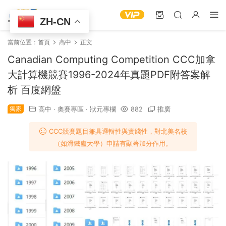
ZH-CN
當前位置：
首頁
高中
正文
Canadian Computing Competition CCC加拿
大計算機競賽1996-2024年真題PDF附答案解
析 百度網盤
獨家
高中
·
奧賽專區
·
狀元專欄
882
推廣
CCC競賽題目兼具邏輯性與實踐性，對北美名校
（如滑鐵盧大學）申請有顯著加分作用。