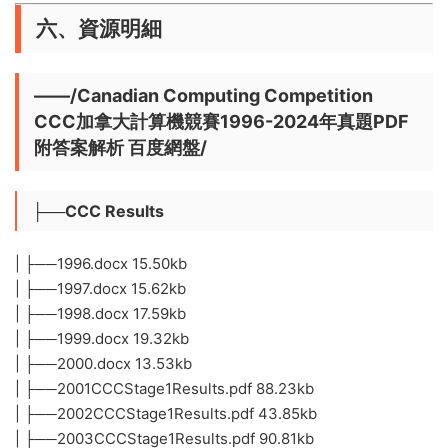
六、資源明細
——/Canadian Computing Competition
CCC加拿大計算機競賽1996-2024年真題PDF
附答案解析 百度網盤/
├──CCC Results
| ├──1996.docx 15.50kb
| ├──1997.docx 15.62kb
| ├──1998.docx 17.59kb
| ├──1999.docx 19.32kb
| ├──2000.docx 13.53kb
| ├──2001CCCStage1Results.pdf 88.23kb
| ├──2002CCCStage1Results.pdf 43.85kb
| ├──2003CCCStage1Results.pdf 90.81kb