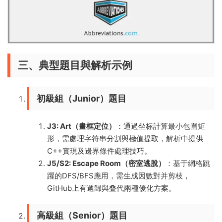
三、典型題目與解析示例
初級組（Junior）題目
J3: Art（畫框定位）
：通過坐标計算最小包圍矩
形，需處理字符串分割與極值提取，解析中提供
C++實現及邊界條件處理技巧。
J5/S2: Escape Room（密室逃脫）
：基于網格跳
躍的DFS/BFS應用，需生成因數對并剪枝，
GitHub上有遞歸與叠代兩種優化方案。
高級組（Senior）題目