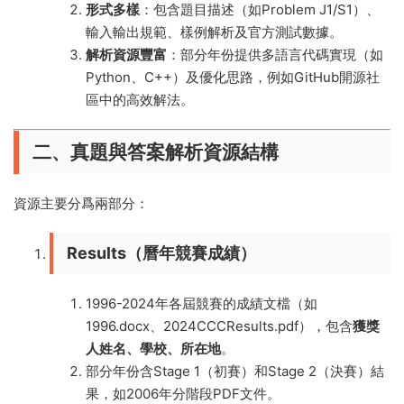
形式多樣
：包含題目描述（如Problem J1/S1）、
輸入輸出規範、樣例解析及官方測試數據。
解析資源豐富
：部分年份提供多語言代碼實現（如
Python、C++）及優化思路，例如GitHub開源社
區中的高效解法。
二、真題與答案解析資源結構
資源主要分爲兩部分：
Results（曆年競賽成績）
1996-2024年各屆競賽的成績文檔（如
1996.docx、2024CCCResults.pdf），包含
獲獎
人姓名、學校、所在地
。
部分年份含Stage 1（初賽）和Stage 2（決賽）結
果，如2006年分階段PDF文件。