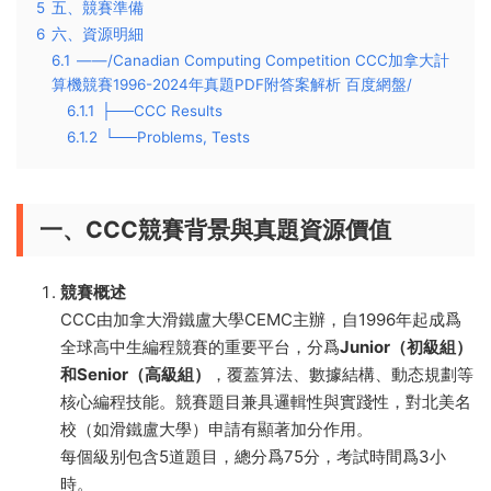
5
五、競賽準備
6
六、資源明細
6.1
——/Canadian Computing Competition CCC加拿大計
算機競賽1996-2024年真題PDF附答案解析 百度網盤/
6.1.1
├──CCC Results
6.1.2
└──Problems, Tests
一、CCC競賽背景與真題資源價值
競賽概述
CCC由加拿大滑鐵盧大學CEMC主辦，自1996年起成爲
全球高中生編程競賽的重要平台，分爲
Junior（初級組）
和Senior（高級組）
，覆蓋算法、數據結構、動态規劃等
核心編程技能。競賽題目兼具邏輯性與實踐性，對北美名
校（如滑鐵盧大學）申請有顯著加分作用。
每個級别包含5道題目，總分爲75分，考試時間爲3小
時。