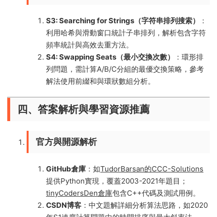
S3: Searching for Strings（字符串排列搜索）
：
利用哈希與滑動窗口統計子串排列，解析包含字符
頻率統計與高效去重方法。
S4: Swapping Seats（最小交換次數）
：環形排
列問題，需計算A/B/C分組的最優交換策略，參考
解法使用前綴和與環狀數組分析。
四、答案解析與學習資源推薦
官方與開源解析
GitHub倉庫
：如
TudorBarsan的CCC-Solutions
提供Python實現，覆蓋2003-2021年題目；
tinyCodersDen倉庫
包含C++代碼及測試用例。
CSDN博客
：中文題解詳細分析算法思路，如2020