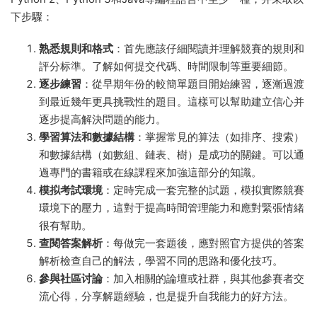
下步驟：
熟悉規則和格式
：首先應該仔細閱讀并理解競賽的規則和
評分标準。了解如何提交代碼、時間限制等重要細節。
逐步練習
：從早期年份的較簡單題目開始練習，逐漸過渡
到最近幾年更具挑戰性的題目。這樣可以幫助建立信心并
逐步提高解決問題的能力。
學習算法和數據結構
：掌握常見的算法（如排序、搜索）
和數據結構（如數組、鏈表、樹）是成功的關鍵。可以通
過專門的書籍或在線課程來加強這部分的知識。
模拟考試環境
：定時完成一套完整的試題，模拟實際競賽
環境下的壓力，這對于提高時間管理能力和應對緊張情緒
很有幫助。
查閱答案解析
：每做完一套題後，應對照官方提供的答案
解析檢查自己的解法，學習不同的思路和優化技巧。
參與社區讨論
：加入相關的論壇或社群，與其他參賽者交
流心得，分享解題經驗，也是提升自我能力的好方法。