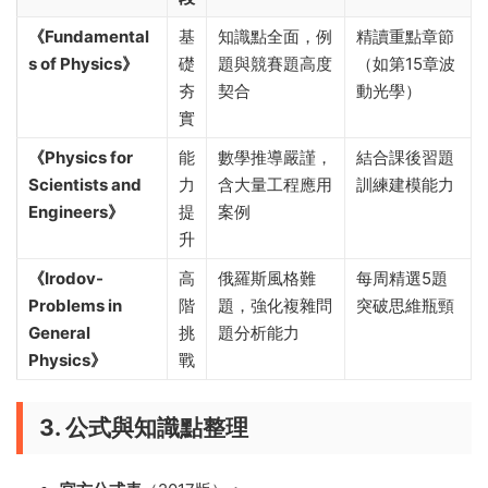
《Fundamental
基
知識點全面，例
精讀重點章節
s of Physics》
礎
題與競賽題高度
（如第15章波
夯
契合
動光學）
實
《Physics for
能
數學推導嚴謹，
結合課後習題
Scientists and
力
含大量工程應用
訓練建模能力
Engineers》
提
案例
升
《Irodov-
高
俄羅斯風格難
每周精選5題
Problems in
階
題，強化複雜問
突破思維瓶頸
General
挑
題分析能力
Physics》
戰
3. 公式與知識點整理