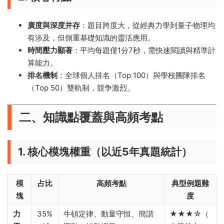
廣度與深度并存
：題目跨度大，從經典力學到量子物理均
有涉及，但側重基礎知識的靈活應用。
時間壓力顯著
：平均每題僅1分7秒，需快速閱讀與精準計
算能力。
排名機制
：全球個人排名（Top 100）與學校團隊排名
（Top 50）雙軌制，競争激烈。
二、知識點覆蓋與高頻考點
1. 核心模塊權重（以近5年真題統計）
模
占比
高頻考點
典型例題難
塊
度
力
35%
牛頓定律、動量守恒、簡諧
★★★☆（