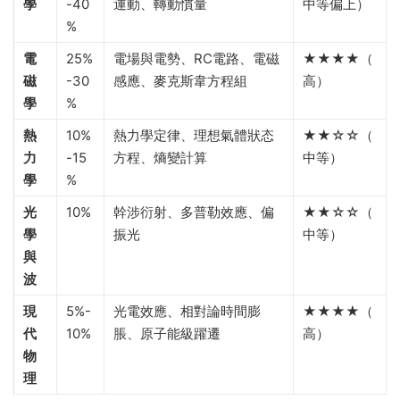
學
-40
運動、轉動慣量
中等偏上）
%
電
25%
電場與電勢、RC電路、電磁
★★★★（
磁
-30
感應、麥克斯韋方程組
高）
學
%
熱
10%
熱力學定律、理想氣體狀态
★★☆☆（
力
-15
方程、熵變計算
中等）
學
%
光
10%
幹涉衍射、多普勒效應、偏
★★☆☆（
學
振光
中等）
與
波
現
5%-
光電效應、相對論時間膨
★★★★（
代
10%
脹、原子能級躍遷
高）
物
理