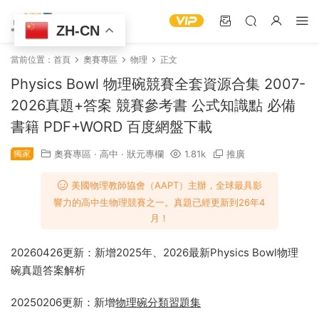
ZH-CN
當前位置：
首頁
奧賽專區
物理
正文
Physics Bowl 物理碗競賽全套資源合集 2007-
2026真題+答案 競賽參考書 公式知識點 必備
書籍 PDF+WORD 百度網盤下載
獨家
奧賽專區
·
高中
·
狀元專欄
1.81k
推廣
美國物理教師協會（AAPT）主辦，全球最具影
響力的高中生物理競賽之一。真題已經更新到26年4
月！
20260426更新：新增2025年、2026最新Physics Bowl物理
碗真題答案解析
20250206更新：新增
物理碗分類習題集