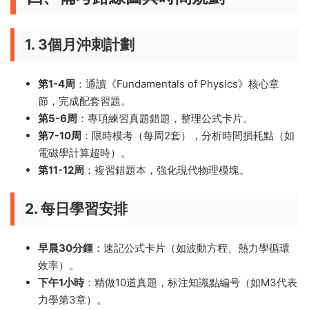
1. 3個月沖刺計劃
第1-4周
：通讀《Fundamentals of Physics》核心章
節，完成配套習題。
第5-6周
：專項練習真題錯題，整理公式卡片。
第7-10周
：限時模考（每周2套），分析時間損耗點（如
電磁學計算超時）。
第11-12周
：複習錯題本，強化現代物理模塊。
2. 每日學習安排
早晨30分鍾
：速記公式卡片（如波動方程、熱力學循環
效率）。
下午1小時
：精做10道真題，标注知識點編号（如M3代表
力學第3章）。