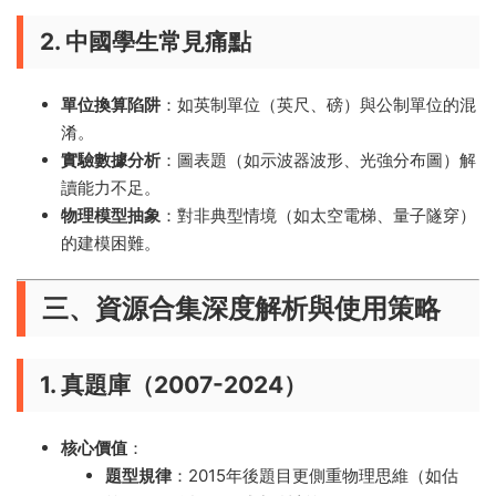
2. 中國學生常見痛點
單位換算陷阱
：如英制單位（英尺、磅）與公制單位的混
淆。
實驗數據分析
：圖表題（如示波器波形、光強分布圖）解
讀能力不足。
物理模型抽象
：對非典型情境（如太空電梯、量子隧穿）
的建模困難。
三、資源合集深度解析與使用策略
1. 真題庫（2007-2024）
核心價值
：
題型規律
：2015年後題目更側重物理思維（如估