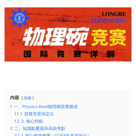
内容
隐藏
1
一、Physics Bowl物理碗競賽概述
1.1
1. 競賽背景與定位
1.2
2. 核心特點
2
二、知識點覆蓋與高頻考點
2.1
1. 核心模塊權重（以近5年真題統計）