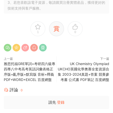
3、若您喜歡該電子資源，敬請購買注冊實體産品，獲得更好的
技術支持與客戶服務。
賞
1
0
上一篇
下一篇
雅思托福GRE單詞+考研四六級專
UK Chemistry Olympiad
四專八中考高考英語詞彙表格正
UKCHO英國化學奧賽全套資源合
序版+亂序版+默寫版 音标+釋義
集 2003-2024真題+答案 競賽參
PDF+WORD+EXCEL 百度網盤
考書 公式書 PDF筆記 百度網盤
評論
0
請先
登錄