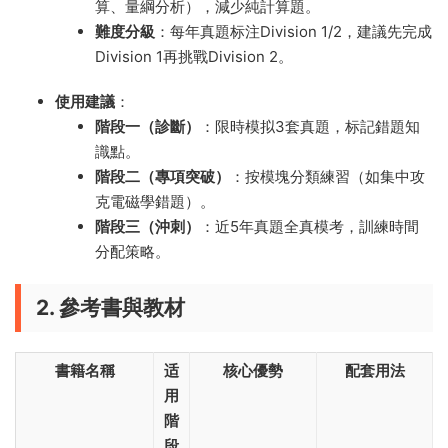
算、量綱分析），減少純計算題。
難度分級
：每年真題标注Division 1/2，建議先完成
Division 1再挑戰Division 2。
使用建議
：
階段一（診斷）
：限時模拟3套真題，标記錯題知
識點。
階段二（專項突破）
：按模塊分類練習（如集中攻
克電磁學錯題）。
階段三（沖刺）
：近5年真題全真模考，訓練時間
分配策略。
2. 參考書與教材
書籍名稱
适
核心優勢
配套用法
用
階
段