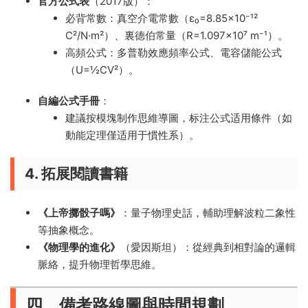
官方公式表
（2017版）：
必背常數：真空介電常數（ε₀=8.85×10⁻¹²
C²/N·m²）、裏德伯常量（R=1.097×10⁷ m⁻¹）。
高頻公式：多普勒效應頻率公式、電容儲能公式
（U=½CV²）。
自編公式手冊
：
建議按模塊制作思維導圖，标注公式适用條件（如
動能定理僅适用于慣性系）。
4. 拓展閱讀書籍
《上帝擲骰子嗎》
：量子物理史話，輔助理解波粒二象性
等抽象概念。
《物理學的進化》
（愛因斯坦）：從經典到相對論的邏輯
脈絡，提升物理哲學思維。
四、備考路線圖與時間規劃