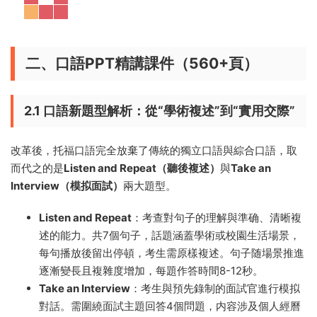
二、口語PPT精講課件（560+頁）
2.1 口語新題型解析：從“學術複述”到“實用交際”
改革後，托福口語完全放棄了傳統的獨立口語與綜合口語，取
而代之的是
Listen and Repeat（聽後複述）
與
Take an
Interview（模拟面試）
兩大題型。
Listen and Repeat
：考查對句子的理解與準确、清晰複
述的能力。共7個句子，話題涵蓋學術或校園生活場景，
每句播放後留出停頓，考生需原樣複述。句子随場景推進
逐漸變長且複雜度增加，每題作答時間8-12秒。
Take an Interview
：考生與預先錄制的面試官進行模拟
對話。需圍繞面試主題回答4個問題，内容涉及個人經曆