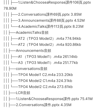
| | | ├──1.Listen&ChooseaResponse課件106頁.pptx
78.90M
| | | ├──2.Conversations課件69頁.pptx 3.85M
| | | ├──3.Announcements課件88頁.pptx 4.52M
| | | └──4.AcademicTalks課件113頁.pptx 8.23M
| | ├──AcademicTalks音頻
| | | ├──AT2（TPO3 Model2）.m4a 774.94kb
| | | └──AT2（TPO4 Model2）.m4a 920.86kb
| | ├──Announcements音頻
| | | ├──A1 （TPO3 Model1）.m4a 261.14kb
| | | └──A3（TPO3 Model1）.m4a 251.77kb
| | ├──conversations音頻
| | | ├──TPO4 Model1 C2.m4a 233.20kb
| | | ├──TPO4 Model2 C1.m4a 324.31kb
| | | └──TPO4 Model2 C2.m4a 273.61kb
| | ├──LCR音頻
| | ├──1.Listen&ChooseaResponse課件.pptx 75.41M
| | ├──2.Conversations課件.pptx 4.35M