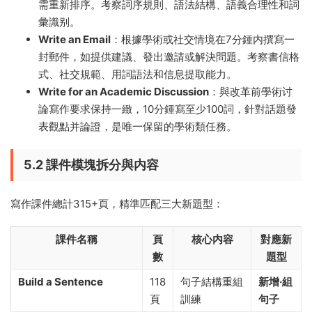
需重新排序。考察詞序規則、語法結構、語義合理性和詞
彙識别。
Write an Email
：根據學術或社交情境在7分鍾内撰寫一
封郵件，如提供建議、發出邀請或解決問題。考察書信格
式、社交規範、用詞語法和信息提取能力。
Write for an Academic Discussion
：與改革前學術讨
論寫作要求保持一緻，10分鍾寫至少100詞，針對話題發
表觀點并論證，是唯一保留的學術類任務。
5.2 課件模塊拆分與内容
寫作課件總計315+頁，精準匹配三大新題型：
課件名稱
頁
核心内容
對應新
數
題型
Build a Sentence
118
句子結構重組
新增·組
頁
訓練
句子