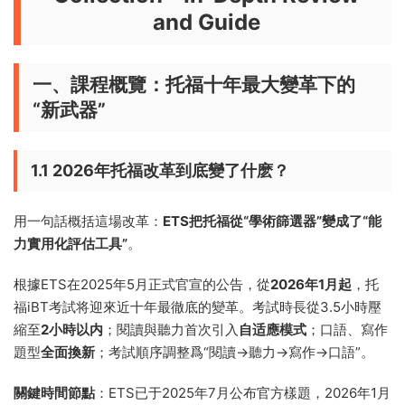
and Guide
一、課程概覽：托福十年最大變革下的
“新武器”
1.1 2026年托福改革到底變了什麽？
用一句話概括這場改革：
ETS把托福從“學術篩選器”變成了“能
力實用化評估工具”
。
根據ETS在2025年5月正式官宣的公告，從
2026年1月起
，托
福iBT考試将迎來近十年最徹底的變革。考試時長從3.5小時壓
縮至
2小時以内
；閱讀與聽力首次引入
自适應模式
；口語、寫作
題型
全面換新
；考試順序調整爲“閱讀→聽力→寫作→口語”。
關鍵時間節點
：ETS已于2025年7月公布官方樣題，2026年1月