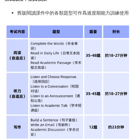
舊版閱讀課件中的各類題型可作爲過渡期能力訓練使用