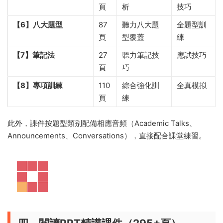
頁
析
技巧
【6】八大題型
87
聽力八大題
全題型訓
頁
型覆蓋
練
【7】筆記法
27
聽力筆記技
應試技巧
頁
巧
【8】專項訓練
110
綜合強化訓
全真模拟
頁
練
此外，課件按題型類别配備相應音頻（Academic Talks、
Announcements、Conversations），直接配合課堂練習。