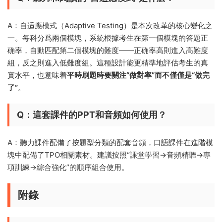
A：自适應模式（Adaptive Testing）是本次改革的核心變化之
一。每科分爲兩個模塊，系統根據考生在第一個模塊的答題正
确率，自動匹配第二個模塊的難度——正确率高則進入高難度
組，反之則進入低難度組。這種設計能更精準地評估考生的真
實水平，也意味着
平時刷題時要關注“做對率”而不僅僅是“做完
了”
。
Q：這套課件的PPT和音頻如何使用？
A：聽力課件配備了按題型分類的配套音頻，口語課件在進階模
塊中配備了TPO相關素材。建議按照“課堂學習→音頻精聽→專
項訓練→綜合強化”的順序組合使用。
附錄