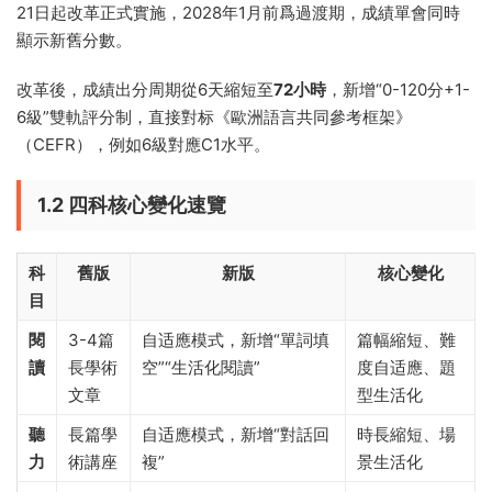
21日起改革正式實施，2028年1月前爲過渡期，成績單會同時
顯示新舊分數。
改革後，成績出分周期從6天縮短至
72小時
，新增“0-120分+1-
6級”雙軌評分制，直接對标《歐洲語言共同參考框架》
（CEFR），例如6級對應C1水平。
1.2 四科核心變化速覽
科
舊版
新版
核心變化
目
閱
3-4篇
自适應模式，新增“單詞填
篇幅縮短、難
讀
長學術
空”“生活化閱讀”
度自适應、題
文章
型生活化
聽
長篇學
自适應模式，新增“對話回
時長縮短、場
力
術講座
複”
景生活化