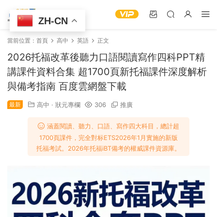
ZH-CN
當前位置：
首頁
高中
英語
正文
2026托福改革後聽力口語閱讀寫作四科PPT精
講課件資料合集 超1700頁新托福課件深度解析
與備考指南 百度雲網盤下載
最新
高中
·
狀元專欄
306
推廣
涵蓋閱讀、聽力、口語、寫作四大科目，總計超
1700頁課件，完全對标ETS2026年1月實施的新版
托福考試。2026年托福iBT備考的權威課件資源庫。