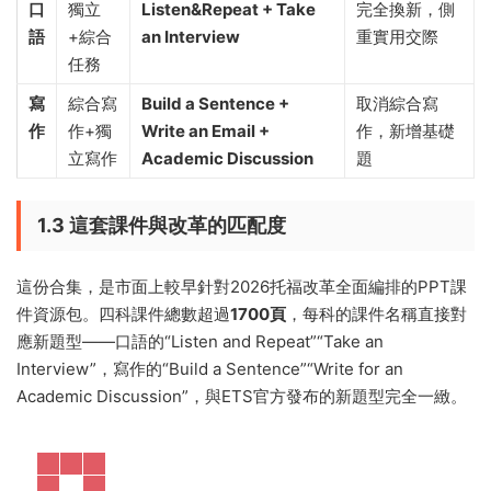
口
獨立
Listen&Repeat + Take
完全換新，側
語
+綜合
an Interview
重實用交際
任務
寫
綜合寫
Build a Sentence +
取消綜合寫
作
作+獨
Write an Email +
作，新增基礎
立寫作
Academic Discussion
題
1.3 這套課件與改革的匹配度
這份合集，是市面上較早針對2026托福改革全面編排的PPT課
件資源包。四科課件總數超過
1700頁
，每科的課件名稱直接對
應新題型——口語的“Listen and Repeat”“Take an
Interview”，寫作的“Build a Sentence”“Write for an
Academic Discussion”，與ETS官方發布的新題型完全一緻。