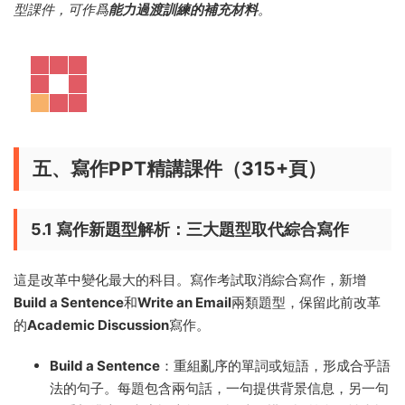
型課件，可作爲
能力過渡訓練的補充材料
。
五、寫作PPT精講課件（315+頁）
5.1 寫作新題型解析：三大題型取代綜合寫作
這是改革中變化最大的科目。寫作考試取消綜合寫作，新增
Build a Sentence
和
Write an Email
兩類題型，保留此前改革
的
Academic Discussion
寫作。
Build a Sentence
：重組亂序的單詞或短語，形成合乎語
法的句子。每題包含兩句話，一句提供背景信息，另一句