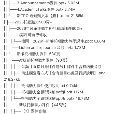
| | ├──3.Announcements課件.pptx 5.03M
| | ├──4.AcademicTalks課件.pptx 8.74M
| | └──新TPO 通知類文本【贈】.docx 21.86kb
| ├──2026托福聽力500頁+
| | ├──2026年改革後聽力PPT精講課件80頁+
| | | ├──模闆 可自行修改
| | | | └──模闆：2026年新版托福聽力教學課件.pptx 6.66M
| | | └──Listen and response 音頻.m4a 1.73M
| | └──新版托福聽力課件-530頁
| | | ├──改版前托福聽力課件【90頁】
| | | | ├──音頻【直接對應課件題号】課件中含有内嵌音頻
| | | | ├──備注欄查看方式【含有題目出處及行課說明】.png
218.27kb
| | | | ├──托福聽力課件使用說明.txt 0.74kb
| | | | ├──托福聽力全題型講解pdf版.pdf 1.12M
| | | | └──托福聽力全題型講解ppt版.pptx 49.78M
| | | └──新版托福聽力課件【445頁】
| | | | ├──【1】課件音頻