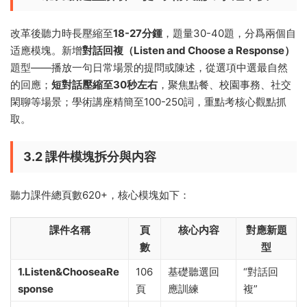
改革後聽力時長壓縮至
18-27分鍾
，題量30-40題，分爲兩個自
适應模塊。新增
對話回複（Listen and Choose a Response）
題型——播放一句日常場景的提問或陳述，從選項中選最自然
的回應；
短對話壓縮至30秒左右
，聚焦點餐、校園事務、社交
閑聊等場景；學術講座精簡至100-250詞，重點考核心觀點抓
取。
3.2 課件模塊拆分與内容
聽力課件總頁數620+，核心模塊如下：
課件名稱
頁
核心内容
對應新題
數
型
1.Listen&ChooseaRe
106
基礎聽選回
“對話回
sponse
頁
應訓練
複”