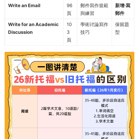
Write an Email
96
郵件寫作規範
新增·寫
頁
與練習
郵件
Write for an Academic
10
學術讨論寫作
保留題
Discussion
3
技巧
型
頁