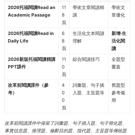
2026托福閱讀Read an
11
學術文章閱讀精
學術文
Academic Passage
8
講
章優化
頁
2026托福閱讀Read in
6
生活化文本閱讀
新增·生
Daily Life
8
理解
活化閱
頁
讀
2026新版托福閱讀精講
11
綜合閱讀技巧
全題型
PPT課件
0
覆蓋
頁
改革前閱讀課件（參
4
詞彙題、句子插
舊題型
考）
0
入題、主旨題等
參考備
0
用
頁
改革前閱讀課件中保留了詞彙題、句子插入題、句子簡化題、
事實信息題、推理題、修辭目的題、指代題、主旨題等傳統題