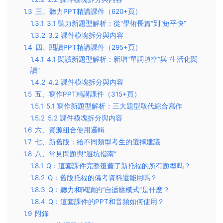
1.3
三、聽力PPT精講課件（620+頁）
1.3.1
3.1 聽力新題型解析：從“學術長篇”到“短平快”
1.3.2
3.2 課件模塊拆分與内容
1.4
四、閱讀PPT精講課件（295+頁）
1.4.1
4.1 閱讀新題型解析：新增“單詞填空”與“生活化閱
讀”
1.4.2
4.2 課件模塊拆分與内容
1.5
五、寫作PPT精講課件（315+頁）
1.5.1
5.1 寫作新題型解析：三大題型取代綜合寫作
1.5.2
5.2 課件模塊拆分與内容
1.6
六、資源組合使用邏輯
1.7
七、新舊版：給不同類型考生的選擇建議
1.8
八、常見問題與“避坑指南”
1.8.1
Q：這套課件完整覆蓋了新托福的所有題型嗎？
1.8.2
Q：舊版托福的備考資料還能用嗎？
1.8.3
Q：聽力和閱讀的“自适應模式”是什麽？
1.8.4
Q：這套課件的PPT和音頻如何使用？
1.9
附錄