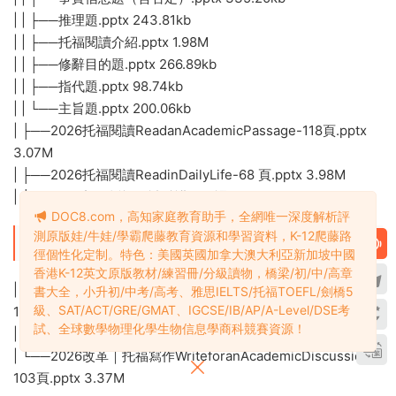
| | ├──推理題.pptx 243.81kb
| | ├──托福閱讀介紹.pptx 1.98M
| | ├──修辭目的題.pptx 266.89kb
| | ├──指代題.pptx 98.74kb
| | └──主旨題.pptx 200.06kb
| ├──2026托福閱讀ReadanAcademicPassage-118頁.pptx
3.07M
| ├──2026托福閱讀ReadinDailyLife-68 頁.pptx 3.98M
| └──2026新版托福閱讀精講PPT課件-110 頁.pptx 4.21M
DOC8.com，高知家庭教育助手，全網唯一深度解析評
測原版娃/牛娃/學霸爬藤教育資源和學習資料，K-12爬藤路
└──2026年改革托福寫作PPT精講課件共315頁+
徑個性化定制。特色：美國英國加拿大澳大利亞新加坡中國
香港K-12英文原版教材/練習冊/分級讀物，橋梁/初/中/高章
| ├──2026改革｜托福寫作BuildaSentence-118頁.pptx
書大全，小升初/中考/高考、雅思IELTS/托福TOEFL/劍橋5
級、SAT/ACT/GRE/GMAT、IGCSE/IB/AP/A-Level/DSE考
11.51M
試、全球數學物理化學生物信息學商科競賽資源！
| ├──2026改革｜托福寫作WriteanEmail-96頁.pptx 3.57M
| └──2026改革｜托福寫作WriteforanAcademicDiscussion-
103頁.pptx 3.37M