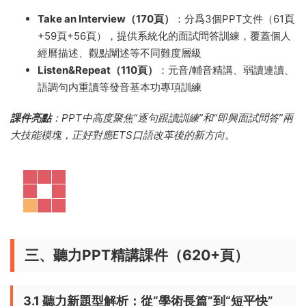
Take an Interview（170頁）
：分爲3個PPT文件（61頁
+59頁+56頁），提供系統化的面試問答訓練，覆蓋個人
經曆描述、觀點闡述等不同難度層級
Listen&Repeat（110頁）
：元音/輔音精講、弱讀連讀、
語調句内重讀等發音基本功專項訓練
課件亮點
：PPT中高度聚焦“逐句跟讀訓練”和“即興面試問答”兩
大技能模塊，正好對應ETS口語改革後的新方向。
三、聽力PPT精講課件（620+頁）
3.1 聽力新題型解析：從“學術長篇”到“短平快”