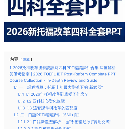
内容
隐藏
1
2026托福改革後聽說讀寫四科PPT精講課件合集 深度解析
與備考指南 | 2026 TOEFL iBT Post-Reform Complete PPT
Course Collection - In-Depth Review and Guide
1.1
一、課程概覽：托福十年最大變革下的“新武器”
1.1.1
1.1 2026年托福改革到底變了什麽？
1.1.2
1.2 四科核心變化速覽
1.1.3
1.3 這套課件與改革的匹配度
1.2
二、口語PPT精講課件（560+頁）
1.2.1
2.1 口語新題型解析：從“學術複述”到“實用交際”
1.2.2
2.2 課件模塊拆分與内容