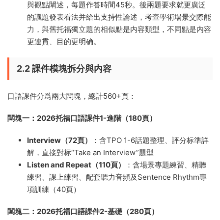
與觀點闡述，每題作答時間45秒。後兩題要求就更廣泛
的議題發表看法并給出支持性論述，考查學術場景交際能
力，與舊托福獨立題的相似點是内容類型，不同點是内容
更連貫、目的更明确。
2.2 課件模塊拆分與内容
口語課件分爲兩大闆塊，總計560+頁：
闆塊一：2026托福口語課件1-進階（180頁）
Interview（72頁）
：含TPO 1-6話題整理、評分标準詳
解，直接對标“Take an Interview”題型
Listen and Repeat（110頁）
：含場景專題練習、精聽
練習、課上練習、配套聽力音頻及Sentence Rhythm專
項訓練（40頁）
闆塊二：2026托福口語課件2-基礎（280頁）