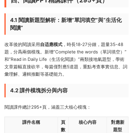
四、閱讀PPT精講課件（295+頁）
4.1 閱讀新題型解析：新增“單詞填空”與“生活化
閱讀”
改革後的閱讀采用
自适應模式
，時長18-27分鍾，題量35-48
題，分爲兩個模塊。新增“Complete the words（單詞填空）”
和“Read in Daily Life（生活化閱讀）”兩類接地氣題型，學術
文章篇幅直接砍半，每篇僅對應5道題，重點考查事實信息、詞
彙理解、邏輯推斷等基礎能力。
4.2 課件模塊拆分與内容
閱讀課件總計295+頁，涵蓋三大核心模塊：
課件名稱
頁
核心内容
對應新
數
題型