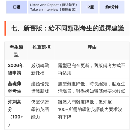
七、新舊版：給不同類型考生的選擇建議
考生類
推薦選擇
理由
型
2026年
必須轉戰
題型已完全更新，舊版備考方式不
後申請
新托福
再适用
基礎薄
建議優先
題型難度降低、時長縮短，貼近生
弱考生
備戰新版
活場景，對學術知識儲備要求較低
沖刺高
仍需保證
雖然入門難度降低，但沖擊
分
學術英語
100+所需的學術英語能力要求沒
（100+
能力
有下降
）