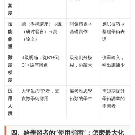
富
度
技
聽（學術講座）→說
詞彙積累→
應試技巧→
能
（研讨發言）→寫
基礎寫作
基礎學術表
側
（論文）
達
重
難
3級明确，從B1+到
級别劃分模
側重輸入，
度
C1+循序漸進
糊，跳躍大
輸出訓練少
梯
度
适
大學生/研究者，需
備考雅思學
需短期提升
用
實際學術應用
術類的學生
學術詞彙的
人
學習者
群
四、給學習者的“使用指南”：怎麽最大化