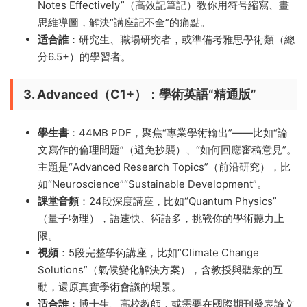
Notes Effectively”（高效記筆記）教你用符号縮寫、畫
思維導圖，解決“講座記不全”的痛點。
适合誰
​：研究生、職場研究者，或準備考雅思學術類（總
分6.5+）的學習者。
3. Advanced（C1+）：學術英語“精通版”​
學生書
​：44MB PDF，聚焦“專業學術輸出”——比如“論
文寫作的倫理問題”（避免抄襲）、“如何回應審稿意見”。
主題是“Advanced Research Topics”（前沿研究），比
如“Neuroscience”“Sustainable Development”。
課堂音頻
​：24段深度講座，比如“Quantum Physics”
（量子物理），語速快、術語多，挑戰你的學術聽力上
限。
視頻
​：5段完整學術講座，比如“Climate Change
Solutions”（氣候變化解決方案），含教授與聽衆的互
動，還原真實學術會議的場景。
适合誰
​：博士生、高校教師，或需要在國際期刊發表論文