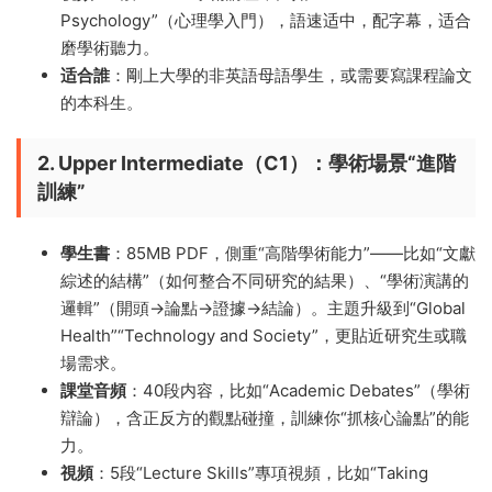
Psychology”（心理學入門），語速适中，配字幕，适合
磨學術聽力。
适合誰
​：剛上大學的非英語母語學生，或需要寫課程論文
的本科生。
2. Upper Intermediate（C1）：學術場景“進階
訓練”​
學生書
​：85MB PDF，側重“高階學術能力”——比如“文獻
綜述的結構”（如何整合不同研究的結果）、“學術演講的
邏輯”（開頭→論點→證據→結論）。主題升級到“Global
Health”“Technology and Society”，更貼近研究生或職
場需求。
課堂音頻
​：40段内容，比如“Academic Debates”（學術
辯論），含正反方的觀點碰撞，訓練你“抓核心論點”的能
力。
視頻
​：5段“Lecture Skills”專項視頻，比如“Taking