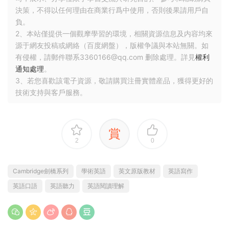
決策，不得以任何理由在商業行爲中使用，否則後果請用戶自
負。
2、本站僅提供一個觀摩學習的環境，相關資源信息及内容均來
源于網友投稿或網絡（百度網盤），版權争議與本站無關。如
有侵權，請郵件聯系3360166@qq.com 删除處理。詳見
權利
通知處理
。
3、若您喜歡該電子資源，敬請購買注冊實體産品，獲得更好的
技術支持與客戶服務。
賞
2
0
Cambridge劍橋系列
學術英語
英文原版教材
英語寫作
英語口語
英語聽力
英語閱讀理解