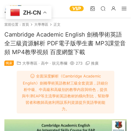
ZH-CN
當前位置：
首頁
大學專區
正文
Cambridge Academic English 劍橋學術英語
全三級資源解析 PDF電子版學生書 MP3課堂音
頻 MP4教學視頻 百度網盤下載
獨家
大學專區
·
高中
·
狀元專欄
273
推廣
全面深度解析《Cambridge Academic
English》劍橋學術英語教材三級全套資源，詳細分
析中級、中高級和高級别的教學内容與特色，提供
與牛津EAP等主流學術英語教材的橫向對比，幫助學
習者和教師高效利用該系列資源提升英語學術能
力。