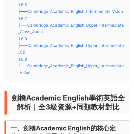
1.6.6
├──Cambridge_Academic_English_Intermediate_Video
1.6.7
├──Cambridge_Academic_English_Upper_Intermediate
_Class_Audio
1.6.8
├──Cambridge_Academic_English_Upper_Intermediate
_SB
1.6.9
└──Cambridge_Academic_English_Upper_Intermediate
_Video
劍橋Academic English學術英語全
解析｜全3級資源+同類教材對比
一、劍橋Academic English的核心定