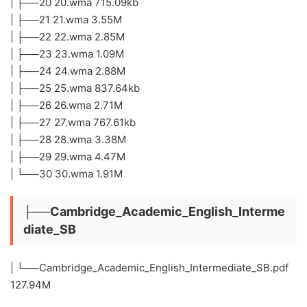
| ├──20 20.wma 715.09kb
| ├──21 21.wma 3.55M
| ├──22 22.wma 2.85M
| ├──23 23.wma 1.09M
| ├──24 24.wma 2.88M
| ├──25 25.wma 837.64kb
| ├──26 26.wma 2.71M
| ├──27 27.wma 767.61kb
| ├──28 28.wma 3.38M
| ├──29 29.wma 4.47M
| └──30 30.wma 1.91M
├──Cambridge_Academic_English_Interme
diate_SB
| └──Cambridge_Academic_English_Intermediate_SB.pdf
127.94M