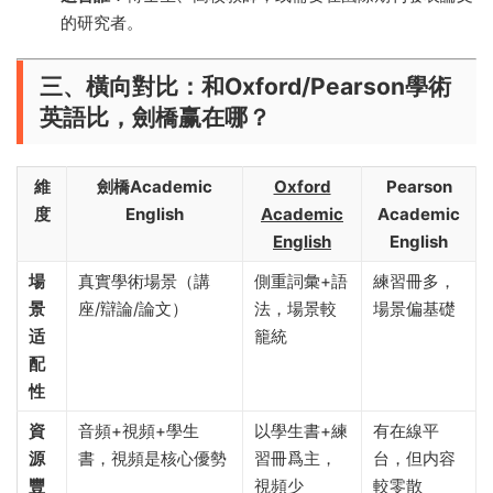
的研究者。
三、橫向對比：和Oxford/Pearson學術
英語比，劍橋赢在哪？​
維
劍橋Academic
Oxford
Pearson
度
English
Academic
Academic
English
English
場
真實學術場景（講
側重詞彙+語
練習冊多，
景
座/辯論/論文）
法，場景較
場景偏基礎
适
籠統
配
性
資
音頻+視頻+學生
以學生書+練
有在線平
源
書，視頻是核心優勢
習冊爲主，
台，但内容
豐
視頻少
較零散