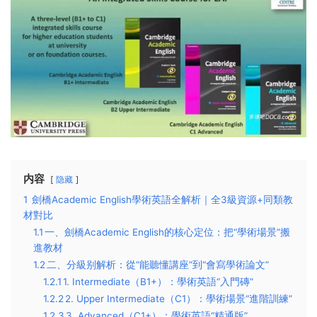
内容
隐藏
1
劍橋Academic English學術英語全解析｜全3級資源+同類教
材對比
1.1
​一、劍橋Academic English的核心定位：把“學術場景”搬
進教材​
1.2
​二、分級别解析：從“能聽懂講座”到“會寫學術論文”​​
1.2.1
​1. Intermediate（B1+）：學術英語“入門磚”​​
1.2.2
​2. Upper Intermediate（C1）：學術場景“進階訓練”​​
1.2.3
​3. Advanced（C1+）：學術英語“精通版”​​