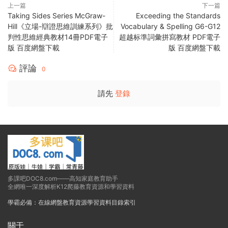
上一篇
下一篇
Taking Sides Series McGraw-
Exceeding the Standards
Hill《立場-辯證思維訓練系列》批
Vocabulary & Spelling G6-G12
判性思維經典教材14冊PDF電子
超越标準詞彙拼寫教材 PDF電子
版 百度網盤下載
版 百度網盤下載
評論
0
請先
登錄
多課吧DOC8.com——高知家庭教育助手
全網唯一深度解析K12爬藤教育資源和學習資料
學霸必備：在線網盤教育資源學習資料目錄索引
關于