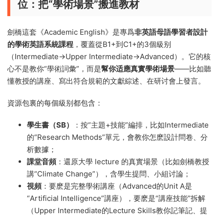
位：把“學術場景”搬進教材
劍橋這套《Academic English》是專爲
非英語母語學習者設計
的學術英語系統課程
，覆蓋從B1+到C1+的3個級别
（Intermediate→Upper Intermediate→Advanced）。它的核
心不是教你“學術詞彙”，而是
幫你适應真實學術場景
——比如聽
懂教授的講座、寫出符合規範的文獻綜述、在研讨會上發言。
資源包裏的每個級别都包含：
學生書（SB）​
​：按“主題+技能”編排，比如Intermediate
的“Research Methods”單元，會教你怎麽設計問卷、分
析數據；
課堂音頻
​：還原大學 lecture 的真實場景（比如劍橋教授
講“Climate Change”），含學生提問、小組讨論；
視頻
​：要麽是完整學術講座（Advanced的Unit A是
“Artificial Intelligence”講座），要麽是“講座技能”拆解
（Upper Intermediate的Lecture Skills教你記筆記、提