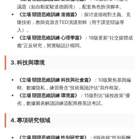
議題（如自動駕駛道德困境），配套角色扮演腳本。
​《立場 辯證思維訓練 道德篇》​
​：探讨道德相對主義、克
隆技術，教師資源含TED演講剪輯（用于課堂辯論導
入）。
​《立場 辯證思維訓練 心理學篇》​
​：18版更新“社交媒體成
瘾”正反研究，附實驗設計模闆。
3. 科技與環境
​《立場 辯證思維訓練 科技與社會篇》​
​：10版聚焦基因編
輯、數據隐私，練習冊含“技術風險評估”寫作框架。
​《立場 辯證思維訓練 環境篇》​
​：15版對比“碳稅政策”優
劣，數據圖表解讀訓練适配商務英語考試。
4. 專項研究領域
​《立場 辯證思維訓練 性别研究篇》​
​：6版收錄“性别薪酬