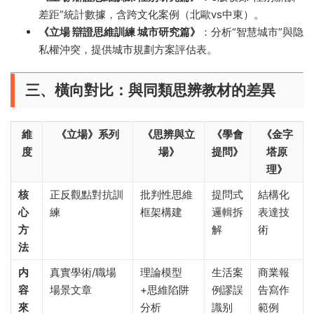
差距”統計數據，含跨文化案例（北歐vs中東）。
​《立場 辯證思維訓練 城市研究篇》​
​：分析“智慧城市”與隐
私權沖突，提供城市規劃方案評估表。
三、橫向對比：與同類思辨教材的差異
維
​《立場》系列
​《
思辨與立
​《
學會
​《
金字
度
場
》​
提問
》​
塔原
理
》​
核
正反觀點對抗訓
批判性思維
提問式
結構化
心
練
框架構建
邏輯拆
表達技
方
解
術
法
内
真實學術/職場
理論模型
生活案
商業報
容
場景文章
+思維陷阱
例謬誤
告寫作
來
分析
識别
範例