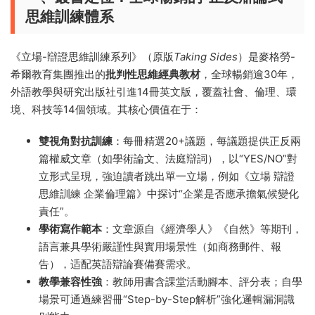
思維訓練體系
《立場-辯證思維訓練系列》（原版
Taking Sides
）是麥格勞-
希爾教育集團推出的
批判性思維經典教材
，全球暢銷逾30年，
外語教學與研究出版社引進14冊英文版，覆蓋社會、倫理、環
境、科技等14個領域。其核心價值在于：
雙視角對抗訓練
​：每冊精選20+議題，每議題提供正反兩
篇權威文章（如學術論文、法庭辯詞），以“YES/NO”對
立形式呈現，強迫讀者跳出單一立場，例如《立場 辯證
思維訓練 企業倫理篇》中探讨“企業是否應承擔氣候變化
責任”。
學術寫作範本
​：文章源自《經濟學人》《自然》等期刊，
語言兼具學術嚴謹性與實用場景性（如商務郵件、報
告），适配英語辯論賽備賽需求。
教學兼容性強
​：教師用書含課堂活動腳本、評分表；自學
場景可通過練習冊“Step-by-Step解析”強化邏輯漏洞識