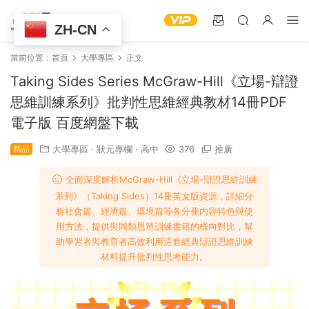
ZH-CN
當前位置：
首頁
大學專區
正文
Taking Sides Series McGraw-Hill《立場-辯證
思維訓練系列》批判性思維經典教材14冊PDF
電子版 百度網盤下載
精品
大學專區
·
狀元專欄
·
高中
376
推廣
全面深度解析McGraw-Hill《立場-辯證思維訓練
系列》（Taking Sides）14冊英文版資源，詳細分
析社會篇、經濟篇、環境篇等各分冊内容特色與使
用方法，提供與同類思辨訓練書籍的橫向對比，幫
助學習者與教育者高效利用這套經典辯證思維訓練
材料提升批判性思考能力。