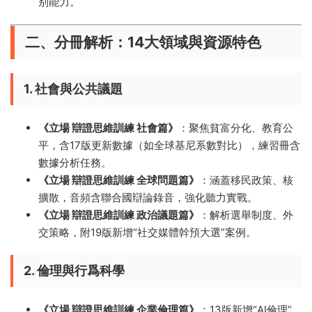
别能力。
二、分冊解析：14大領域與資源特色
1. 社會與公共議題
​《立場 辯證思維訓練 社會篇》​
​：聚焦貧富分化、教育公
平，含17版更新數據（如全球基尼系數對比），練習冊含
數據分析任務。
​《立場 辯證思維訓練 全球問題篇》​
​：涵蓋移民政策、核
擴散，音頻含聯合國辯論錄音，強化聽力實戰。
​《立場 辯證思維訓練 政治議題篇》​
​：解析選舉制度、外
交策略，附19版新增“社交媒體幹預大選”案例。
2. 倫理與行爲科學
​《立場 辯證思維訓練 企業倫理篇》​
​：13版新增“AI倫理”