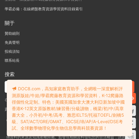
學霸必備：在線網盤教育資源學習資料目錄索引
關于
贊助細則
免責聲明
投稿須知
聯系站長
搜索
DOC8.com，高知家庭教育助手，全網唯一深度解析評
測原版娃/牛娃/學霸爬藤教育資源和學習資料，K-12爬藤路
在線搜索GK-G12海量英文原版教材/章節書/國際考試/學科競賽資料！
徑個性化定制。特色：美國英國加拿大澳大利亞新加坡中國
香港K-12英文原版教材/練習冊/分級讀物，橋梁/初/中/高章
資料失效？沒找到需要的？網站意見建議？請提交工單
查看我的工單
書大全，小升初/中考/高考、雅思IELTS/托福TOEFL/劍橋5
Copyright © 2004-2026 多課吧
DOC8.com
渝ICP備2022004389号-1
渝公
級、SAT/ACT/GRE/GMAT、IGCSE/IB/AP/A-Level/DSE考
網安備50010502003111号
試、全球數學物理化學生物信息學商科競賽資源！
多課吧DOC8.com是一個資料信息評測及分享獲取的平台，不确保部分用戶上
傳資料的來源及知識産權歸屬。如發現相關資料侵犯您的合法權益，請及時聯