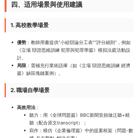
四、适用場景與使用建議
1. 高校教學場景
優勢
​：教師用書提供“小組辯論分工表”“評分細則”，例如
《立場 辯證思維訓練 犯罪與犯罪學篇》模拟法庭活動設
計。
局限
​：需補充行業術語庫（如《立場 辯證思維訓練 經濟
篇》缺區塊鏈案例）。
2. 職場自學場景
高效用法
​：
聽力：用《全球問題篇》BBC新聞音頻做泛聽+精
聽（配合原文transcript）；
寫作：模仿《企業倫理篇》中的提案框架（問題-數