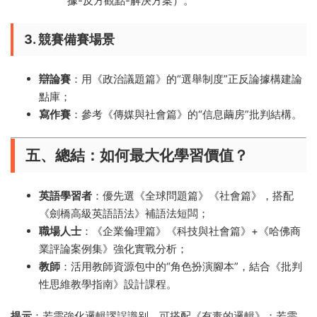
據-反方觀點-解決方案）。
3. 競賽備賽場景
辯論賽
​：用《政治議題篇》的“選舉制度”正反論據構建論
點庫；
寫作賽
​：參考《傳媒與社會篇》的“信息繭房”批判結構。
五、總結：如何最大化學習價值？​
英語學習者
​：優先選《全球問題篇》《社會篇》，搭配
《劍橋高級英語語法》補語法短闆；
職場人士
​：《企業倫理篇》《科技與社會篇》+《哈佛商
業評論案例集》強化實戰分析；
教師
​：活用教師資源包中的“角色扮演腳本”，結合《批判
性思維教學指南》設計課程。
提示
​：若需強化邏輯謬誤識别，可搭配《
有毒的邏輯
》；若需