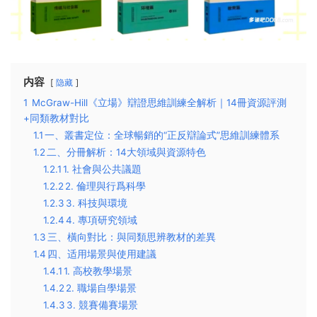
内容
隐藏
1
McGraw-Hill《立場》辯證思維訓練全解析｜14冊資源評測
+同類教材對比
1.1
​一、叢書定位：全球暢銷的“正反辯論式”思維訓練體系​
1.2
​二、分冊解析：14大領域與資源特色​
1.2.1
​1. 社會與公共議題​
1.2.2
​2. 倫理與行爲科學​
1.2.3
​3. 科技與環境​
1.2.4
​4. 專項研究領域​
1.3
​三、橫向對比：與同類思辨教材的差異​
1.4
​四、适用場景與使用建議​
1.4.1
​1. 高校教學場景​
1.4.2
​2. 職場自學場景​
1.4.3
​3. 競賽備賽場景​