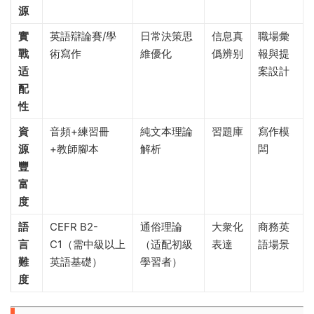
源
實
英語辯論賽/學
日常決策思
信息真
職場彙
戰
術寫作
維優化
僞辨别
報與提
适
案設計
配
性
資
音頻+練習冊
純文本理論
習題庫
寫作模
源
+教師腳本
解析
闆
豐
富
度
語
CEFR B2-
通俗理論
大衆化
商務英
言
C1（需中級以上
（适配初級
表達
語場景
難
英語基礎）
學習者）
度