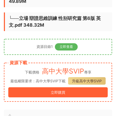
49.89M
└──立場 辯證思維訓練 性别研究篇 第6版 英
文.pdf 348.32M
資源目錄1
立即查看
資源下載
高中大學SVIP
下載價格
專享
最低權限要求：高中大學SVIP下載
升級高中大學SVIP
立即購買