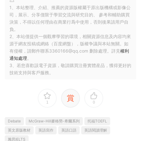
1、本站整理、介紹、推薦的資源版權屬于原出版機構或影像公
司，展示、分享僅限于學習交流與研究目的、 參考和輔助購買
決策，不得以任何理由在商業行爲中使用，否則後果請用戶自
負。
2、本站僅提供一個觀摩學習的環境，相關資源信息及内容均來
源于網友投稿或網絡（百度網盤），版權争議與本站無關。如
有侵權，請郵件聯系3360166@qq.com 删除處理。詳見
權利
通知處理
。
3、若您喜歡該電子資源，敬請購買注冊實體産品，獲得更好的
技術支持與客戶服務。
賞
1
0
Debate
McGraw-Hill麥格勞-希爾系列
托福TOEFL
英文原版教材
英語寫作
英語口語
英語閱讀理解
雅思IELTS