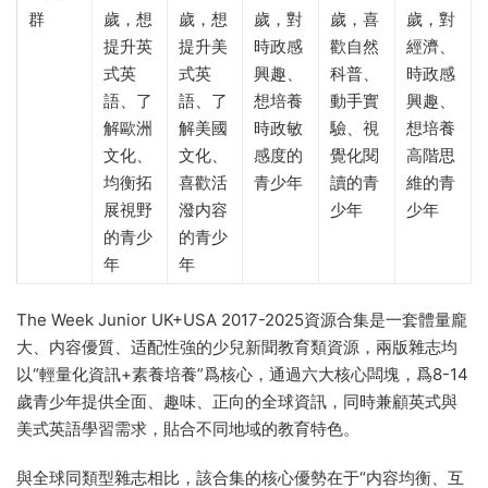
群
歲，想
歲，想
歲，對
歲，喜
歲，對
提升英
提升美
時政感
歡自然
經濟、
式英
式英
興趣、
科普、
時政感
語、了
語、了
想培養
動手實
興趣、
解歐洲
解美國
時政敏
驗、視
想培養
文化、
文化、
感度的
覺化閱
高階思
均衡拓
喜歡活
青少年
讀的青
維的青
展視野
潑内容
少年
少年
的青少
的青少
年
年
The Week Junior UK+USA 2017-2025資源合集是一套體量龐
大、内容優質、适配性強的少兒新聞教育類資源，兩版雜志均
以“輕量化資訊+素養培養”爲核心，通過六大核心闆塊，爲8-14
歲青少年提供全面、趣味、正向的全球資訊，同時兼顧英式與
美式英語學習需求，貼合不同地域的教育特色。
與全球同類型雜志相比，該合集的核心優勢在于“内容均衡、互