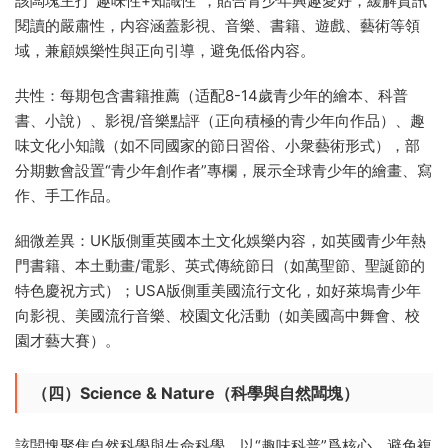
該闆塊主打“趣味性+知識性”，貼合青少年興趣愛好，緩解資訊
閱讀的嚴肅性，内容涵蓋影視、音樂、書籍、遊戲、藝術等領
域，兼顧娛樂性與正向引導，避免低俗内容。
共性：每期包含書籍推薦（适配8-14歲青少年的繪本、科普
書、小說）、影視/音樂點評（正向積極的青少年向作品）、趣
味文化小知識（如不同國家的節日習俗、小衆藝術形式），部
分期數會設置“青少年創作者”專欄，展示全球青少年的繪畫、寫
作、手工作品。
細微差異：UK版側重英國本土文化娛樂内容，如英國青少年熱
門書籍、本土動畫/電影、英式傳統節日（如萬聖節、聖誕節的
特色慶祝方式）；USA版側重美國流行文化，如好萊塢青少年
向影視、美國流行音樂、校園文化活動（如美國高中舞會、校
園才藝大賽）。
（四）Science & Nature（科學與自然闆塊）
該闆塊聚焦自然科學與生命科學，以“趣味科普”爲核心，避免複