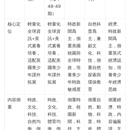
48-49
期）
核心定
輕量化
輕量化
時政新
自然科
經濟、
位
全球資
全球資
聞爲
普爲
時政新
訊+英
訊+美
主，側
主，兼
聞爲
式素養
式素養
重美國
顧文
主，側
培養，
培養，
校園與
化、科
重英式
适配英
适配美
全球時
技，側
經濟認
國青少
國青少
政，培
重自然
知，培
年課外
年課外
養青少
探索與
養青少
拓展
拓展
年時政
環保教
年經濟
敏感度
育
思維
内容側
時政、
時政、
側重時
側重自
側重經
重
文化、
文化、
政、校
然、動
濟、時
科技、
科技、
園新
物、科
政，内
自然均
體育均
聞，科
普，時
容偏嚴
衡，側
衡，側
技、文
政、體
謹，文