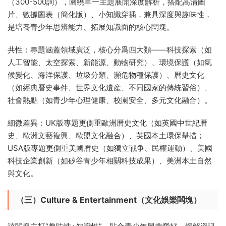
（300-500詞），圍繞單一主題展開深度解析，搭配高清圖
片、數據圖表（簡化版）、小知識穿插，兼具深度與趣味性，
是培養青少年思辨能力、拓展知識面的核心闆塊。
共性：專題涵蓋領域廣泛，核心分爲四大類——科技探索（如
人工智能、太空探索、新能源、動物研究）、環境保護（如氣
候變化、海洋保護、垃圾分類、瀕危物種保護）、曆史文化
（如經典曆史事件、世界文化遺産、不同國家的傳統習俗）、
社會熱點（如青少年心理健康、校園安全、多元文化融合）。
細微差異：UK版專題更側重歐洲曆史文化（如英國中世紀曆
史、歐洲文藝複興、歐盟文化融合）、英國本土環保舉措；
USA版專題更側重美國曆史（如獨立戰争、民權運動）、美國
科技企業創新（如矽谷青少年相關科技成果）、美洲本土自然
與文化。
（三）Culture & Entertainment（文化娛樂闆塊）