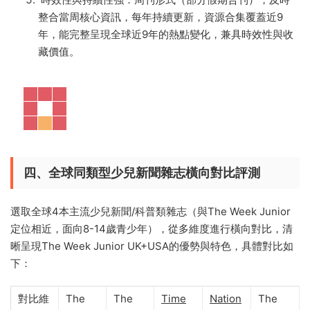
整合當周核心資訊，每年持續更新，資源合集覆蓋近9
年，能完整呈現全球近9年的熱點變化，兼具時效性與收
藏價值。
四、全球同類型少兒新聞雜志橫向對比評測
選取全球4本主流少兒新聞/科普類雜志（與The Week Junior
定位相近，面向8-14歲青少年），從多維度進行橫向對比，清
晰呈現The Week Junior UK+USA的優勢與特色，具體對比如
下：
對比維
The
The
Time
Nation
The