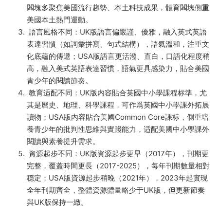
闆塊多聚焦美國流行趨勢、本土科技成果，體育闆塊側重
美國本土熱門運動。
語言風格不同：UK版語言偏嚴謹、優雅，融入英式英語
表達習慣（如詞彙拼寫、句式結構），語氣溫和，注重文
化底蘊的傳遞；USA版語言更活潑、直白，口語化程度稍
高，融入美式英語表達習慣，語氣更具感染力，貼合美國
青少年的閱讀節奏。
教育适配不同：UK版内容貼合英國中小學課程标準，尤
其是曆史、地理、科學課程，可作爲英國中小學課外拓展
讀物；USA版内容貼合美國Common Core課标，側重培
養青少年的批判性思維與實踐能力，适配美國中小學課外
閱讀與素養提升需求。
資源起步不同：UK版資源起步更早（2017年），刊期更
完整，覆蓋時間更長（2017-2025），每年刊期數量相對
穩定；USA版資源起步稍晚（2021年），2023年起實現
全年刊期齊全，整體資源體量略少于UK版，但更新節奏
與UK版保持一緻。