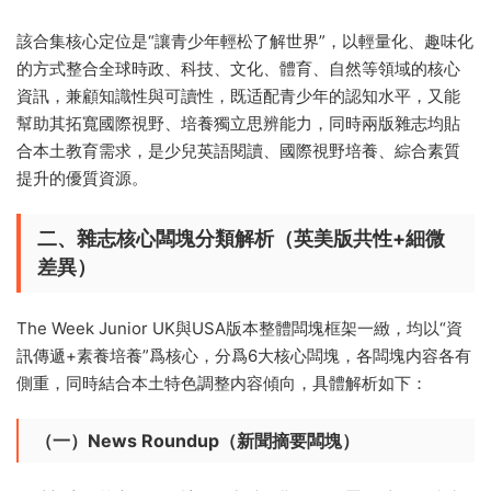
該合集核心定位是“讓青少年輕松了解世界”，以輕量化、趣味化
的方式整合全球時政、科技、文化、體育、自然等領域的核心
資訊，兼顧知識性與可讀性，既适配青少年的認知水平，又能
幫助其拓寬國際視野、培養獨立思辨能力，同時兩版雜志均貼
合本土教育需求，是少兒英語閱讀、國際視野培養、綜合素質
提升的優質資源。
二、雜志核心闆塊分類解析（英美版共性+細微
差異）
The Week Junior UK與USA版本整體闆塊框架一緻，均以“資
訊傳遞+素養培養”爲核心，分爲6大核心闆塊，各闆塊内容各有
側重，同時結合本土特色調整内容傾向，具體解析如下：
（一）News Roundup（新聞摘要闆塊）