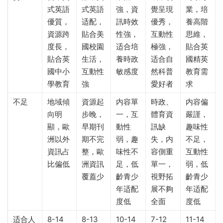
式英語
式英語
強，資
覺呈現
業，培
優質，
适配，
訊時效
優秀，
養高階
資源跨
貼合美
性強，
互動性
思維，
度長，
國校園
适合培
極強，
貼合英
貼合英
生活，
養時政
适合自
國精英
國中小
互動性
敏感度
然科普
教育需
學教育
強
愛好者
求
不足
地域傾
資源起
内容單
時政、
内容偏
向明
步晚，
一，互
體育資
嚴謹，
顯，歐
早期刊
動性
訊缺
趣味性
洲以外
期不完
弱，趣
失，内
不足，
資訊占
整，歐
味性不
容側重
互動性
比偏低
洲資訊
足，低
單一，
弱，低
覆蓋少
齡青少
視野拓
齡青少
年适配
展不夠
年适配
度低
全面
度低
适合人
8-14
8-13
10-14
7-12
11-14