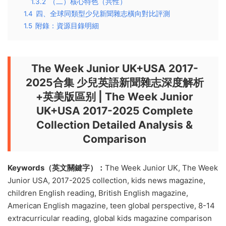
1.3.2
（二）核心特色（共性）
1.4
四、全球同類型少兒新聞雜志橫向對比評測
1.5
附錄：資源目錄明細
The Week Junior UK+USA 2017-
2025合集 少兒英語新聞雜志深度解析
+英美版區别 | The Week Junior
UK+USA 2017-2025 Complete
Collection Detailed Analysis &
Comparison
Keywords（英文關鍵字）：
The Week Junior UK, The Week
Junior USA, 2017-2025 collection, kids news magazine,
children English reading, British English magazine,
American English magazine, teen global perspective, 8-14
extracurricular reading, global kids magazine comparison