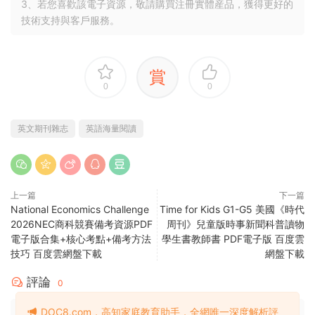
3、若您喜歡該電子資源，敬請購買注冊實體産品，獲得更好的
技術支持與客戶服務。
賞
0
0
英文期刊雜志
英語海量閱讀
上一篇
下一篇
National Economics Challenge
Time for Kids G1-G5 美國《時代
2026NEC商科競賽備考資源PDF
周刊》兒童版時事新聞科普讀物
電子版合集+核心考點+備考方法
學生書教師書 PDF電子版 百度雲
技巧 百度雲網盤下載
網盤下載
評論
0
DOC8.com，高知家庭教育助手，全網唯一深度解析評