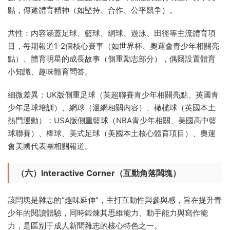
點，傳遞體育精神（如堅持、合作、公平競争）。
共性：内容涵蓋足球、籃球、網球、遊泳、田徑等主流體育項
目，每期報道1-2個核心賽事（如世界杯、奧運會青少年相關亮
點）、體育明星的成長故事（側重勵志部分），偶爾設置體育
小知識、趣味體育問答。
細微差異：UK版側重足球（英超聯賽青少年相關亮點、英國青
少年足球培訓）、網球（溫網相關内容）、橄榄球（英國本土
熱門運動）；USA版側重籃球（NBA青少年相關、美國高中籃
球聯賽）、棒球、美式足球（美國本土核心體育項目）、奧運
會美國代表團相關報道。
（六）Interactive Corner（互動角落闆塊）
該闆塊是雜志的“趣味延伸”，主打互動性與參與感，旨在提升青
少年的閱讀體驗，同時鍛煉其思維能力、動手能力與寫作能
力，是區别于成人新聞雜志的核心特色之一。