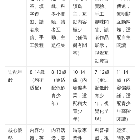
答、填
戲、科
讀爲
實驗、
傳遞，
字遊
學小實
主，互
手工、
無明顯
戲、讀
驗、讀
動内容
趣味問
互動闆
者來
者互
極少
答、讀
塊，适
信、手
動、主
（僅偶
者作品
配自主
工教程
題征集
爾有問
展示，
閱讀
答）
視覺互
動豐富
适配年
8-14歲
8-13歲
10-14
7-12歲
11-14
齡
（均衡
（更适
歲（内
（更适
歲（内
适配）
配低齡
容偏專
配低齡
容偏嚴
青少
業，适
青少
謹，适
年）
配稍大
年，視
配青少
青少
覺化呈
年高階
年）
現）
閱讀）
核心優
内容均
内容活
時政專
科普權
經濟、
勢
衡，英
潑，美
業性
威，視
時政專