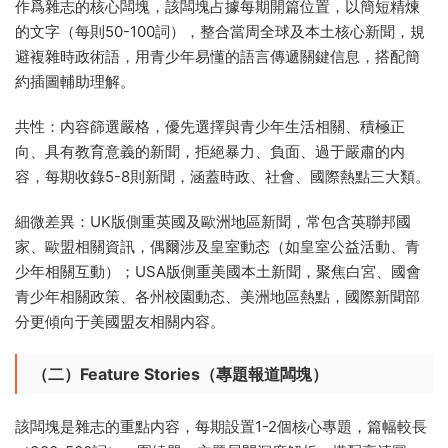
作爲雜志的核心闆塊，該闆塊占據每期開篇位置，以簡短精煉
的文字（每則50-100詞），整合當周全球及本土核心新聞，規
避複雜時政術語，用青少年易懂的語言傳遞關鍵信息，搭配簡
約插圖輔助理解。
共性：内容篩選嚴格，優先選擇與青少年生活相關、積極正
向、具有教育意義的新聞，拒絕暴力、負面、過于嚴肅的内
容，每期收錄5-8則新聞，涵蓋時政、社會、國際熱點三大類。
細微差異：UK版側重英國及歐洲地區新聞，常包含英聯邦國
家、歐盟相關資訊，偶爾涉及皇室動态（如皇室公益活動、青
少年相關互動）；USA版側重美國本土新聞，聚焦白宮、國會
青少年相關政策、各州校園動态、美洲地區熱點，國際新聞部
分更傾向于美國盟友相關内容。
（二）Feature Stories（專題報道闆塊）
該闆塊是雜志的重點内容，每期設置1-2個核心專題，篇幅較長