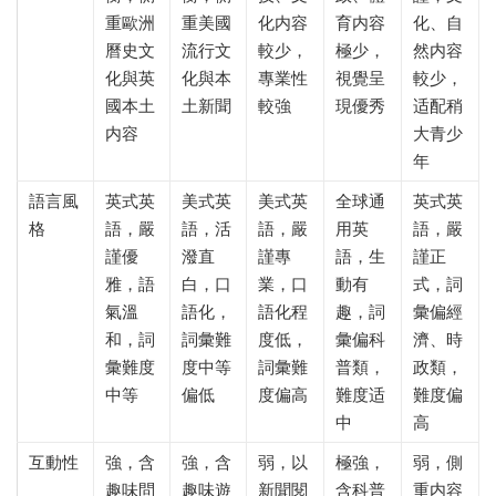
重歐洲
重美國
化内容
育内容
化、自
曆史文
流行文
較少，
極少，
然内容
化與英
化與本
專業性
視覺呈
較少，
國本土
土新聞
較強
現優秀
适配稍
内容
大青少
年
語言風
英式英
美式英
美式英
全球通
英式英
格
語，嚴
語，活
語，嚴
用英
語，嚴
謹優
潑直
謹專
語，生
謹正
雅，語
白，口
業，口
動有
式，詞
氣溫
語化，
語化程
趣，詞
彙偏經
和，詞
詞彙難
度低，
彙偏科
濟、時
彙難度
度中等
詞彙難
普類，
政類，
中等
偏低
度偏高
難度适
難度偏
中
高
互動性
強，含
強，含
弱，以
極強，
弱，側
趣味問
趣味遊
新聞閱
含科普
重内容