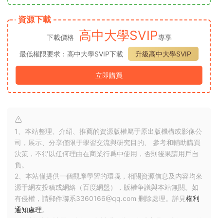
資源下載
高中大學SVIP
下載價格
專享
最低權限要求：高中大學SVIP下載
升級高中大學SVIP
立即購買
1、本站整理、介紹、推薦的資源版權屬于原出版機構或影像公
司，展示、分享僅限于學習交流與研究目的、 參考和輔助購買
決策，不得以任何理由在商業行爲中使用，否則後果請用戶自
負。
2、本站僅提供一個觀摩學習的環境，相關資源信息及内容均來
源于網友投稿或網絡（百度網盤），版權争議與本站無關。如
有侵權，請郵件聯系3360166@qq.com 删除處理。詳見
權利
通知處理
。