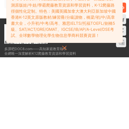
請先
登錄
測原版娃/牛娃/學霸爬藤教育資源和學習資料，K-12爬藤路
徑個性化定制。特色：美國英國加拿大澳大利亞新加坡中國
香港K-12英文原版教材/練習冊/分級讀物，橋梁/初/中/高章
書大全，小升初/中考/高考、雅思IELTS/托福TOEFL/劍橋5
級、SAT/ACT/GRE/GMAT、IGCSE/IB/AP/A-Level/DSE考
試、全球數學物理化學生物信息學商科競賽資源！
多課吧DOC8.com——高知家庭教育助手
全網唯一深度解析K12爬藤教育資源和學習資料
學霸必備：在線網盤教育資源學習資料目錄索引
關于
贊助細則
免責聲明
投稿須知
聯系站長
搜索