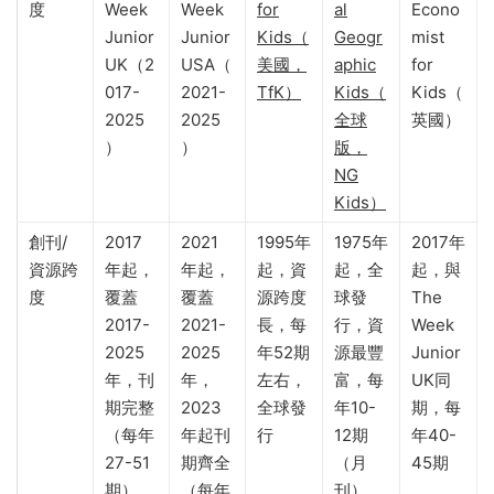
度
Week
Week
for
al
Econo
Junior
Junior
Kids（
Geogr
mist
UK（2
USA（
美國，
aphic
for
017-
2021-
TfK）
Kids（
Kids（
2025
2025
全球
英國）
）
）
版，
NG
Kids）
創刊/
2017
2021
1995年
1975年
2017年
資源跨
年起，
年起，
起，資
起，全
起，與
度
覆蓋
覆蓋
源跨度
球發
The
2017-
2021-
長，每
行，資
Week
2025
2025
年52期
源最豐
Junior
年，刊
年，
左右，
富，每
UK同
期完整
2023
全球發
年10-
期，每
（每年
年起刊
行
12期
年40-
27-51
期齊全
（月
45期
期）
（每年
刊）