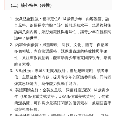
（二）核心特色（共性）
受衆适配性強：精準定位8-14歲青少年，内容難度、語
言風格、篇幅長度均貼合該年齡段認知水平，規避複雜術
語與負面内容，兼顧知識性與趣味性，讓青少年在輕松閱
讀中了解世界。
内容全面優質：涵蓋時政、科技、文化、體育、自然等
多個領域，内容篩選嚴格，既保證資訊的時效性與準确
性，又注重教育意義，能幫助青少年拓寬國際視野、培養
綜合素養。
互動性強：專屬互動闆塊設計，搭配趣味遊戲、讀者來
信、主題征集等内容，提升青少年的閱讀參與感，同時鍛
煉其思維能力、寫作能力與動手能力。
英語閱讀友好：全英文呈現，詞彙難度适配8-14歲青少
年（UK版側重英式英語，USA版側重美式英語），句式
簡潔易懂，可作爲少兒英語閱讀的優質素材，兼顧語言學
習與視野拓展。
時效性與持續性強：周刊形式（部分假期合刊），及時