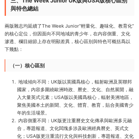
三、The Week Junior UK版與USA版核心區别
與特色總結
兩版雜志均延續了The Week Junior“輕量化、趣味化、教育化”
的核心定位，但因面向不同地域的青少年，在内容側重、文化
滲透、欄目細節上存在明顯差異，核心區别與特色可概括爲以
下幾點：
（一）核心區别
地域傾向不同：UK版以英國爲核心，輻射歐洲及英聯邦
國家，内容多圍繞歐洲時政、曆史、文化、自然展開，融
入大量英式元素；USA版以美國爲核心，輻射美洲地區，
聚焦美國本土的新聞、文化、體育、教育，貼合美國青少
年的生活場景。
内容側重不同：UK版更注重曆史文化傳承與歐洲多元融
合，專題報道、文化闆塊多涉及歐洲經典曆史、英式文
化；USA版更注重流行文化與科技創新，專題報道、文化