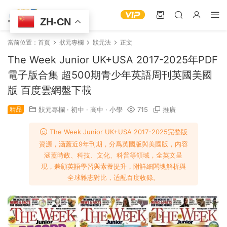
ZH-CN
當前位置：
首頁
狀元專欄
狀元法
正文
The Week Junior UK+USA 2017-2025年PDF
電子版合集 超500期青少年英語周刊英國美國
版 百度雲網盤下載
精品
狀元專欄
·
初中
·
高中
·
小學
715
推廣
The Week Junior UK+USA 2017-2025完整版
資源，涵蓋近9年刊期，分爲英國版與美國版，内容
涵蓋時政、科技、文化、科普等領域，全英文呈
現，兼顧英語學習與素養提升，附詳細闆塊解析與
全球雜志對比，适配百度收錄。