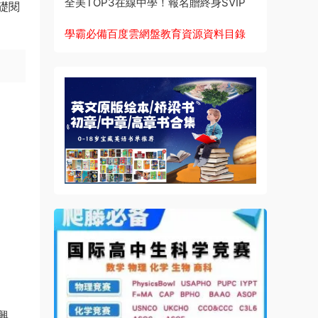
全美TOP3在線中學！報名贈終身SVIP
礎閱
學霸必備百度雲網盤教育資源資料目錄
興