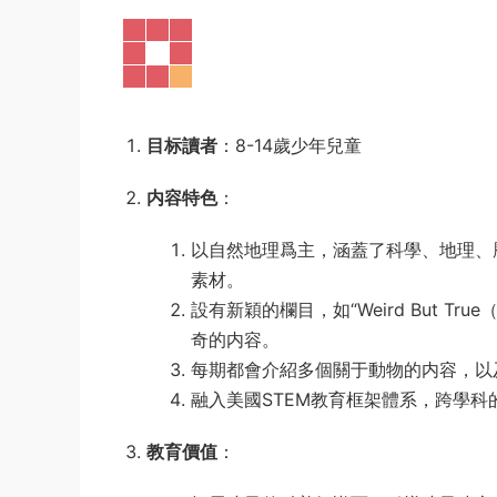
目标讀者
：8-14歲少年兒童
内容特色
：
以自然地理爲主，涵蓋了科學、地理、
素材。
設有新穎的欄目，如“Weird But Tr
奇的内容。
每期都會介紹多個關于動物的内容，以
融入美國STEM教育框架體系，跨學
教育價值
：