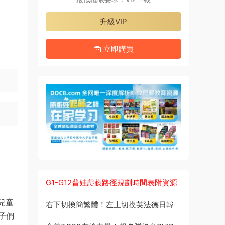
升級VIP
立即購買
G1-G12普娃爬藤路徑規劃時間表附資源
質兒童
右下切換簡繁體！左上切換英法德日韓
子們