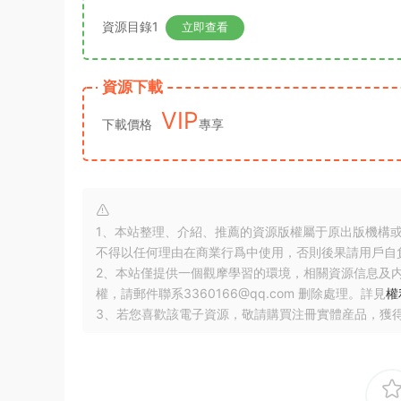
資源目錄1
立即查看
資源下載
VIP
下載價格
專享
1、本站整理、介紹、推薦的資源版權屬于原出版機構
不得以任何理由在商業行爲中使用，否則後果請用戶自
2、本站僅提供一個觀摩學習的環境，相關資源信息及
權，請郵件聯系3360166@qq.com 删除處理。詳見
權
3、若您喜歡該電子資源，敬請購買注冊實體産品，獲