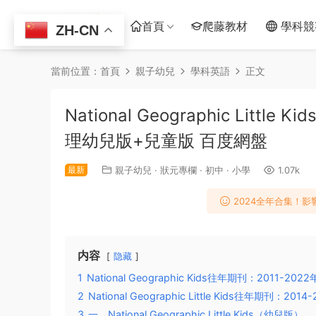
首頁
爬藤教材
學科競
ZH-CN
當前位置：
首頁
親子幼兒
學科英語
正文
National Geographic Littl
理幼兒版+兒童版 百度網盤
最新
親子幼兒
·
狀元專欄
·
初中
·
小學
1.07k
2024全年合集！
内容
隐藏
1
National Geographic Kids往年期刊：2011-2
2
National Geographic Little Kids往年期刊：20
3
一、National Geographic Little Kids（幼兒版）