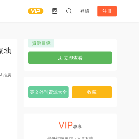
登錄
注冊
資源目錄
國家地
立即查看
推廣
英文外刊資源大全
收藏
VIP
專享
最低權限要求：VIP下載