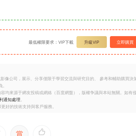
最低權限要求：VIP下載
升級VIP
立即購買
或影像公司，展示、分享僅限于學習交流與研究目的、 參考和輔助購買決
負。
内容均來源于網友投稿或網絡（百度網盤），版權争議與本站無關。如有
利通知處理
。
得更好的技術支持與客戶服務。
賞