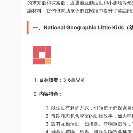
的求知欲和探索欲，還通過互動活動和小測驗等形
讀材料，它們也幫助孩子們在閱讀中提升了英語能
一、National Geographic Little Kid
目标讀者
：3-6歲兒童
内容特色
：
以生動有趣的方式，引領孩子們探索自
每期雜志包含豐富的動物故事，如大熊
設有互動活動，如拼圖、尋物遊戲等，
涵蓋動植物、昆蟲、海洋生物等各種孩