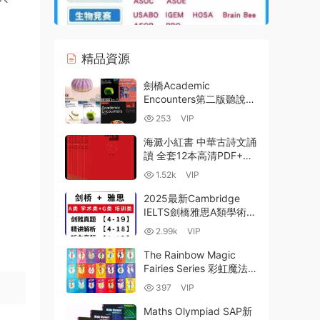
精品資源
劍橋Academic
Encounters第二版聽說
+讀寫全套PDF電子版學
253
VIP
生書教師書 音頻視頻資源
網盤下載
海澱小紅書 中華古詩文誦
讀 全套12本高清PDF+點
讀+導讀+MP3音頻 稀缺
1.52k
VIP
絕版 百度雲網盤下載
2025最新Cambridge
IELTS劍橋雅思A類學術類
+G類培訓類4-20全套真
2.99k
VIP
題+聽力音頻+精講解析
PDF+MP3 百度網盤
The Rainbow Magic
Fairies Series 彩虹魔法仙
子全套200冊英文電子書
397
VIP
PDF/EPUB/MOBI電子版
+MP3音頻 百度雲網盤下
Maths Olympiad SAP新