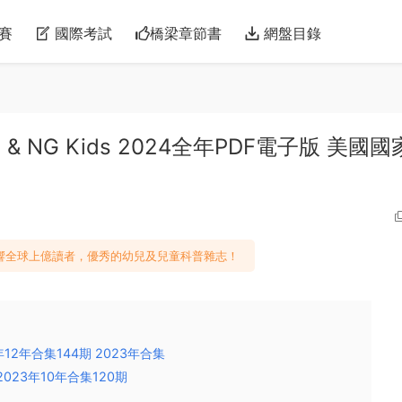
賽
國際考試
橋梁章節書
網盤目錄
e Kids & NG Kids 2024全年PDF電子版 美國
影響全球上億讀者，優秀的幼兒及兒童科普雜志！
022年12年合集144期 2023年合集
14-2023年10年合集120期