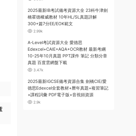
2025最新IB考試備考資源大全 23科牛津劍
橋霍德權威教材 10年HL/SL真題詳解
300+篇7分EE/EOK範文
2.99k
A-Level考試資源大全 愛德思
Edexcel+CAIE+AQA+OCR教材 最新考綱
10-25年10月真題 PPT課件 筆記 分類分章
真題 百度雲網盤下載
3.47k
2025最新IGCSE備考資源合集 劍橋CIE/愛
德思Edexcel全套教材+曆年真題+複習筆記
+課程詞彙 PDF電子版+音視頻資源
2.9k
童