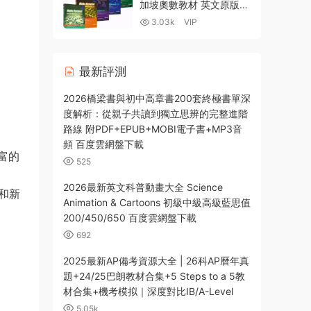
載
加坡奧數教材 英文原版
全套5冊 百度網盤 高清
3.03k
VIP
PDF-2.35GB
最新評測
2026橋梁書與初中高章書200套終極書單深
度解析：從親子共讀到獨立思辨的完整進階
路線 附PDF+EPUB+MOBI電子書+MP3音
頻 百度雲網盤下載
富的
525
2026最新英文科普動畫大全 Science
訝和新
Animation & Cartoons 初級中級高級藍思值
200/450/650 百度雲網盤下載
692
2025最新AP備考資源大全 | 26科AP曆年真
題+24/25巴朗教材合集+5 Steps to a 5教
材合集+機考模拟｜深度對比IB/A-Level
5.05k